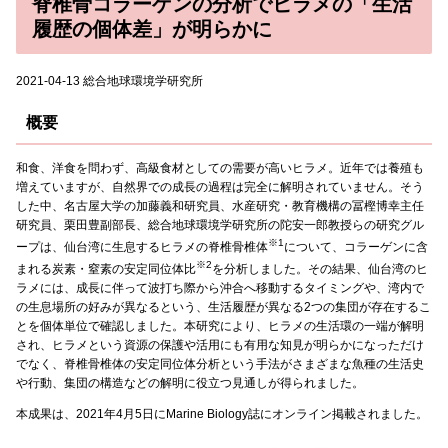
脊椎骨コラーゲンの分析でヒラメの「生活
履歴の個体差」が明らかに
2021-04-13 総合地球環境学研究所
概要
和食、洋食を問わず、高級食材としての需要が高いヒラメ。近年では養殖も
増えていますが、自然界での成長の過程は完全に解明されていません。そう
した中、名古屋大学の加藤義和研究員、水産研究・教育機構の冨樫博幸主任
研究員、栗田豊副部長、総合地球環境学研究所の陀安一郎教授らの研究グル
※1
ープは、仙台湾に生息するヒラメの脊椎骨椎体
について、コラーゲンに含
※2
まれる炭素・窒素の安定同位体比
を分析しました。その結果、仙台湾のヒ
ラメには、成長に伴って波打ち際から沖合へ移動するタイミングや、湾内で
の生息場所の好みが異なるという、生活履歴が異なる2つの集団が存在するこ
とを個体単位で確認しました。本研究により、ヒラメの生活環の一端が解明
され、ヒラメという資源の保護や活用にも有用な知見が明らかになっただけ
でなく、脊椎骨椎体の安定同位体分析という手法がさまざまな魚種の生活史
や行動、集団の構造などの解明に役立つ見通しが得られました。
本成果は、2021年4月5日にMarine Biology誌にオンライン掲載されました。