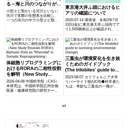
る～海と川のつながりが担
東京港大井ふ頭におけるヒ
う役割～
小型エビ類がいる河川といない
アリの確認について
河川で実際の生態系を比較し、
2020-07-14 環境省 令和2年7月
一つの河川の中で小型エビ類が
10日(金)に東京港大井ふ頭内でア
いる部分といない部分を実験的
リ1,500個体以上が確認され、専
に作り出して他の生物の応答を
門家による同定の結果、特定外
調べました。エビがいると川底
来生物ヒアリ(Sole...
の生物相が変わり、川底を覆う
細かな有機物が減少し、栄養塩
動態も変化し、河川水中の栄養
塩濃度にまで影響が及ぶ可能性
が示唆されました。
三葉虫が環境変化を生き抜
体細胞リプログラミングに
くためのガイドブック
おけるRORAの二相性役割
(The trilobites’ guide to
を解明（New Study
surviving environmental
2023-08-07 カリフォルニア大学
Reveals RORA’s
change)
2026-04-08 中国科学院（CAS）
リバーサイド校(UCR)◆科学者た
Biphasic Role as
本研究は、中国科学院広州生物
ちは、奇妙な三葉虫の一種が自
医薬・健康研究院の研究チーム
己防御と地球の酸素変動に対応
"Rheostat" in Somatic
が、転写因子RORAが体細胞初期
して生き残る方法を解明しまし
Reprogramming）
化（iPSC誘導）において「レ...
た...
ad