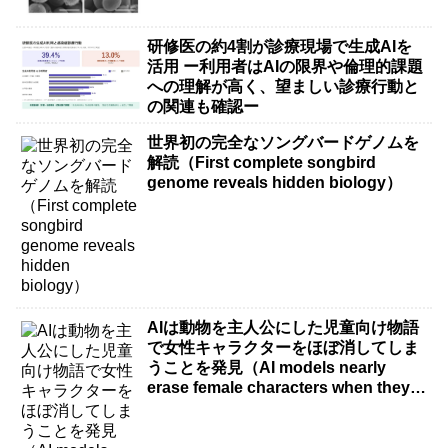
研修医の約4割が診療現場で生成AIを
活用 ー利用者はAIの限界や倫理的課題
への理解が高く、望ましい診療行動と
の関連も確認ー
世界初の完全なソングバードゲノムを
解読（First complete songbird
genome reveals hidden biology）
AIは動物を主人公にした児童向け物語
で女性キャラクターをほぼ消してしま
うことを発見（AI models nearly
erase female characters when they
write kids stories about animals）