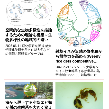
員、San...
空間的な生物多様性を推論
するための理論を構築～生
物多様性の地域間の違いや
増減を定量評価～
2025-06-11 理化学研究所,京都大
学理化学研究所と京都大学など
雑草イネが近隣の野生種か
の国際共同研究グループは、生
ら競争力を高める(Weedy
物の地域間多様性(ベータ多様性)
rice gets competitive
を定量評価するための理論を構
築...
boost from its wild
204-02-21 ワシントン大学セント
neighbors)
ルイス校◆雑草イネは世界の熱
帯地域において、栽培米に対し
て優位に立つ厄介な雑草である
「野生米」が、野生種の自然交
雑によっ...
海から遡上する小型エビ類
が川の生態系を大きく変え