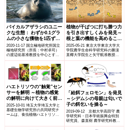
バイカルアザラシのユニー
植物が干ばつに打ち勝つ力
クな生態： わずか0.1グラ
を引き出すしくみを発見～
ムの小さな獲物を1匹ずつ
根と葉の機能を高めること
食べていた
で植物の乾燥ストレスを軽
2020-11-17 国立極地研究所国立
2025-05-21 東京大学東京大学大
減～
極地研究所（所長：中村卓司）
学院農学生命科学研究科の勝濵
の渡辺佑基准教授を中心とする
直椰大学院生と矢守航准教授ら
研究グループは、バイカル湖に
の研究グループは、植物が干ば
棲むバイカルアザラシが、今ま
つに耐える新たな仕組みを発見
でに調べ...
しました...
ハエトリソウの“触覚”セン
サーを解明 ～植物の感覚
「給餌フェロモン」を発見
の解明に向けて大きく前進
～シデムシの母親は匂いで
～
子の餌乞いを操る～
2025-10-01 埼玉大学埼玉大学と
基礎生物学研究所の共同研究チ
2019-09-12 京都大学高田守 農
ームは、食虫植物ハエトリソウ
学研究科・日本学術振興会特別
における「触覚」センサーを解
研究員、森直樹 農学研究科教
明した。研究ではカルシウムバ
授、三高雄希 京都工芸繊維大
イオセン...
学・日本学術振興会特別研究