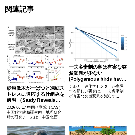
関連記事
一夫多妻制の鳥は有害な突
然変異が少ない
(Polygamous birds have
fewer harmful mutations)
ミルナー進化学センターが主導
砂漠低木が干ばつと凍結ス
する新しい研究は、一夫多妻制
トレスに適応する仕組みを
が有害な突然変異を減らすこと
解明 （Study Reveals
によって自然淘汰の効率を高め
ることを示唆しています。New
How Desert Shrubs Cope
2026-06-17 中国科学院（CAS）
study le...
with Drought and
中国科学院新疆生態・地理研究
所の研究チームは、中国北西部
Freezing Stresses）
の温帯砂漠に生育する10種の低
木を対象に、夏季の深刻な干ば
つと...