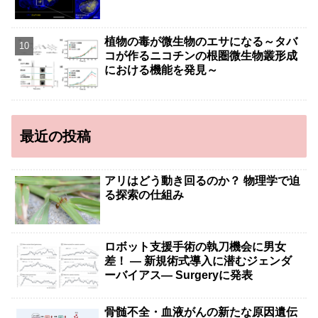
植物の毒が微生物のエサになる～タバ
コが作るニコチンの根圏微生物叢形成
における機能を発見～
最近の投稿
アリはどう動き回るのか？ 物理学で迫
る探索の仕組み
ロボット支援手術の執刀機会に男女
差！ — 新規術式導入に潜むジェンダ
ーバイアス— Surgeryに発表
骨髄不全・血液がんの新たな原因遺伝