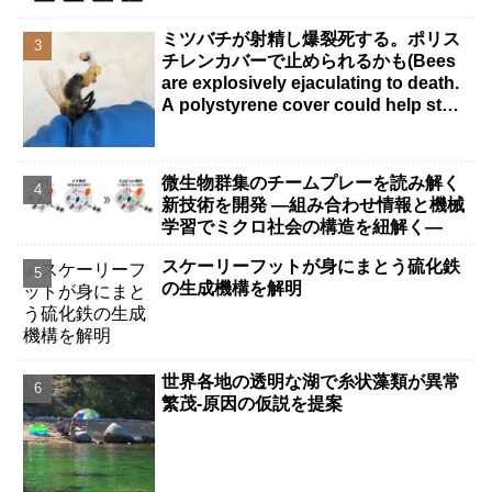
ミツバチが射精し爆裂死する。ポリス
チレンカバーで止められるかも(Bees
are explosively ejaculating to death.
A polystyrene cover could help stop
it.)
微生物群集のチームプレーを読み解く
新技術を開発 ―組み合わせ情報と機械
学習でミクロ社会の構造を紐解く―
スケーリーフットが身にまとう硫化鉄
の生成機構を解明
世界各地の透明な湖で糸状藻類が異常
繁茂-原因の仮説を提案