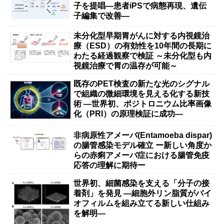
子を提唱―患者iPSで病態再現、遺伝
子編集で改善―
未分化型早期胃がんに対する内視鏡治
療（ESD）の有効性を10年間の長期に
わたる経過観察で検証 ～未分化型も内
視鏡治療で胃の温存が可能～
既存のPET検査の新たな光のシグナル
で組織の微細環境を見える化する新技
術 ―世界初、ポジトロニウム比率画像
化（PRI）の原理検証に成功―
非病原性アメーバ(Entamoeba dispar)
の腸管感染モデル確立 ー新しい角度か
らの赤痢アメーバ症における腸管免疫
応答の理解に期待ー
世界初、細菌感染を支える「分子の接
着剤」を発見 ―細胞外リン脂質がバイ
オフィルムを組み立てる新しい仕組み
を解明―