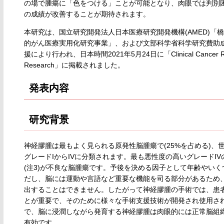
の場で腫瘍に「色をつける」ことが可能となり、肉眼では判別
の成績が改善することが期待されます。
本研究は、国立研究開発法人日本医療研究開発機構(AMED)「
的がん医療実用化研究事業」、および文部科学省科学研究費助成事業「若手
援により行われ、日本時間2021年5月24日に「Clinical Cancer Research, a
Research」に掲載されました。
発表内容
研究背景
神経膠腫は最もよく見られる原発性脳腫瘍で(25%を占める)、世界保健機構(
グレードIからIVに分類されます。最も悪性度の高いグレードI
(注3)が不良な脳腫瘍です。予後を決める因子として年齢やい
だし、脳には運動や言語など重要な機能を司る部分があるため
出することはできません。したがって神経膠腫の手術では、患
とが重要で、そのために様々な手術支援技術が開発され使用さ
で、脳に浸潤しながら発育する神経膠腫は肉眼的には正常脳組
有効です。