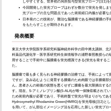
しやすくする、世界初の局所投与型蛍光プローブ(注1)
今回開発した蛍光プローブはわずか数分で蛍光を発しま
光プローブの主な問題点であった術前経口内服が必要な
日本発のこの技術が、難治な脳腫瘍である神経膠腫の手
をもたらすことが期待されます。
発表概要
東京大学大学院医学系研究科脳神経外科学の田中將太講師、北川
科薬品代謝化学・医学系研究科生体情報学の浦野泰照教授らの
用することで手術中に脳腫瘍を蛍光標識できる(蛍光を発するこ
た。
脳腫瘍で最も多く見られる神経膠腫の治療では、手術によって
ですが、染み込むように発育する腫瘍のため肉眼では非腫瘍部
ん。患者さんの術後の状態を悪くせずに腫瘍を最大限摘出する
す。現在、5-アミノレブリン酸(5-ALA)が唯一保険収載さ
ため術前内服が必要であり、手術終盤で蛍光が弱まりがちであ
Hydroxymethyl Rhodamine Green(HMRG)を蛍
を用いて、がん部位イメージング法を応用した新しい蛍光プローブ