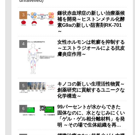
鎌状赤血球症の新しい治療薬候
補を開発～ヒストンメチル化酵
素G9aの新しい阻害剤RK-701
～
女性ホルモンは乾癬を抑制する
～エストラジオールによる抗皮
膚炎症作用～
キノコの新しい生理活性物質～
創薬研究に貢献するユニークな
化学構造～
99パーセントが水からできた
固体なのに、水となじみにくい
「ゲル・ゲル相分離材料」を発
明 ～その場で生体組織を再生
することができる革新的な足場