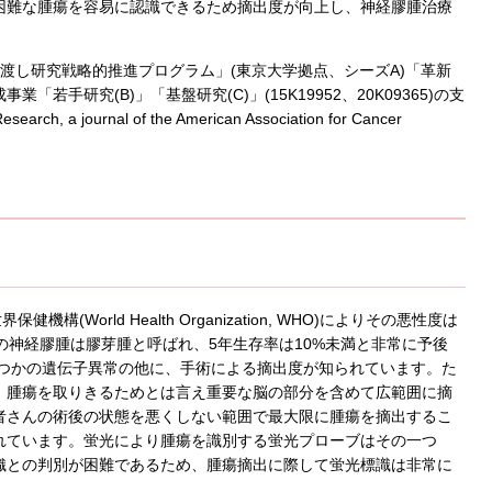
困難な腫瘍を容易に認識できるため摘出度が向上し、神経膠腫治療
橋渡し研究戦略的推進プログラム」(東京大学拠点、シーズA)「革新
研究(B)」「基盤研究(C)」(15K19952、20K09365)の支
 journal of the American Association for Cancer
World Health Organization, WHO)によりその悪性度は
Vの神経膠腫は膠芽腫と呼ばれ、5年生存率は10%未満と非常に予後
くつかの遺伝子異常の他に、手術による摘出度が知られています。た
、腫瘍を取りきるためとは言え重要な脳の部分を含めて広範囲に摘
者さんの術後の状態を悪くしない範囲で最大限に腫瘍を摘出するこ
れています。蛍光により腫瘍を識別する蛍光プローブはその一つ
織との判別が困難であるため、腫瘍摘出に際して蛍光標識は非常に