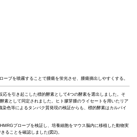
RGプローブを噴霧することで腫瘍を蛍光させ、腫瘍摘出しやすくする。
素反応を引き起こした標的酵素として4つの酵素を選出しました。そ
的酵素として同定されました。ヒト膠芽腫のライセートを用いたリア
組織染色等によるタンパク質発現の検証からも、標的酵素はカルパイ
-HMRGプローブを検証し、培養細胞をマウス脳内に移植した動物実
きることを確認しました(図2)。