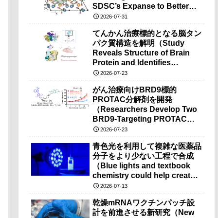
SDSC’s Expanse to Better
Understand Bone-Like
2026-07-31
Minerals）
てんかん治療標的となる脳タン
パク質構造を解明（Study
Reveals Structure of Brain
Protein and Identifies
Potential Drug Target for
2026-07-23
Epilepsy Research）
がん治療向けBRD9標的
PROTAC分解剤を開発
（Researchers Develop Two
BRD9-Targeting PROTAC
Degraders for Cancer
2026-07-23
Therapy）
青色光を利用して複雑な医薬品
分子をより少ない工程で合成
（Blue lights and textbook
chemistry could help create
complex drugs in fewer
2026-07-13
steps）
乾燥mRNAワクチンパッチ設
計を前進させる新研究（New