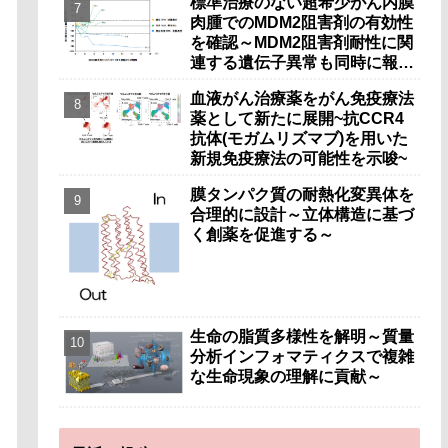
標準治療のない超希少がん内膜
材料の可能性～
肉腫でのMDM2阻害剤の有効性
を確認～MDM2阻害剤耐性に関
連する遺伝子異常も同時に報告
～
血液がん治療薬をがん免疫療法
薬として新たに展開~抗CCR4
抗体(モガムリズマブ)を用いた
新規免疫療法の可能性を示唆~
膜タンパク質の耐熱化変異体を
合理的に設計～立体構造に基づ
く創薬を促進する～
生命の脂質多様性を解明～質量
分析インフォマティクスで複雑
な生命現象の理解に貢献～