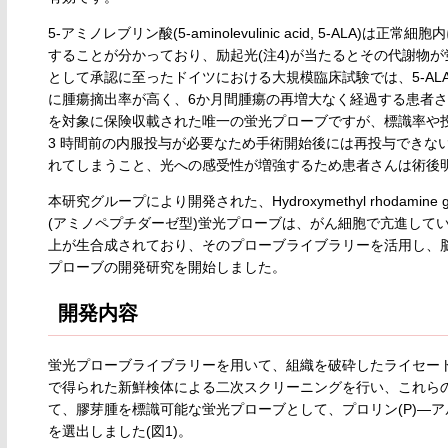
5-アミノレブリン酸(5-aminolevulinic acid, 5-AL
することが分かっており、励起光(注4)が当たるとその代謝物
として承認に至ったドイツにおける大規模臨床試験では、5-AL
に腫瘍摘出率が高く、6か月間腫瘍の再増大なく経過する患者さ
を対象に保険収載された唯一の蛍光プローブですが、標識率や投
3 時間前の内服投与が必要なため手術開始後には再投与できな
れてしまうこと、光への感受性が増強するため患者さんは術後
本研究グループにより開発された、Hydroxymethyl rhodam
(アミノペプチダーゼ型)蛍光プローブは、がん細胞で亢進して
上が生合成されており、そのプローブライブラリーを活用し、脳
プローブの開発研究を開始しました。
開発内容
蛍光プローブライブラリーを用いて、組織を破砕したライセート
で得られた新鮮検体による二次スクリーニングを行い、これら
て、膠芽腫を標識可能な蛍光プローブとして、プロリン(P)―アル
を選出しました(図1)。