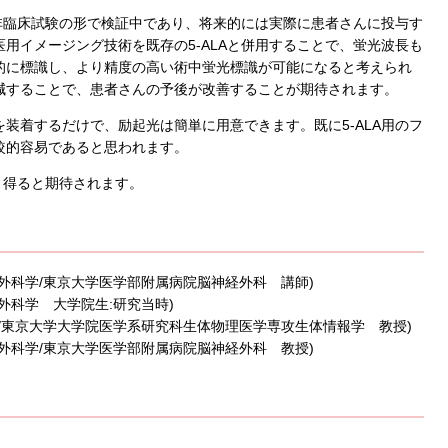
を非臨床試験の形で検証中であり、将来的には実際に患者さんに投与す
用イメージング技術を既存の5-ALAと併用することで、蛍光波長も
的に標識し、より精度の高い術中蛍光標識が可能になると考えられ
減することで、患者さんの予後が改善することが期待されます。
装着するだけで、励起光は簡単に用意できます。既に5-ALA用のフ
較的容易であると思われます。
り得ると期待されます。
外科学/東京大学医学部附属病院脳神経外科 講師)
外科学 大学院生:研究当時)
/東京大学大学院医学系研究科生体物理医学専攻生体情報学 教授)
外科学/東京大学医学部附属病院脳神経外科 教授)