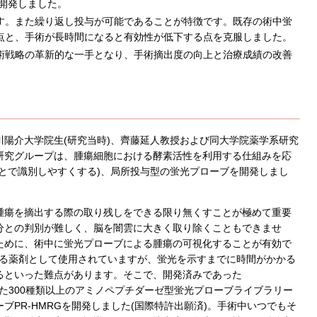
を開発しました。
す。また繰り返し投与が可能であることが特徴です。既存の術中蛍
点と、手術が長時間になると有効性が低下する点を克服しました。
術戦略の革新的な一手となり、手術摘出度の向上と治療成績の改善
陽介大学院生(研究当時)、齊藤延人教授および同大学院薬学系研究
研究グループは、腫瘍細胞における酵素活性を利用する仕組みを応
とで識別しやすくする)、局所投与型の蛍光プローブを開発しまし
腫瘍を摘出する際の取り残しをできる限り無くすことが極めて重要
分との判別が難しく、脳を闇雲に大きく取り除くこともできませ
ために、術中に蛍光プローブによる腫瘍の可視化することが有効で
れている薬剤として使用されていますが、蛍光を示すまでに時間がかかる
るといった難点があります。そこで、開発済みであった
光母核(注2)とした300種類以上のアミノペプチダーゼ型蛍光プローブライブラリー
PR-HMRGを開発しました(国際特許出願済)。手術中いつでもそ