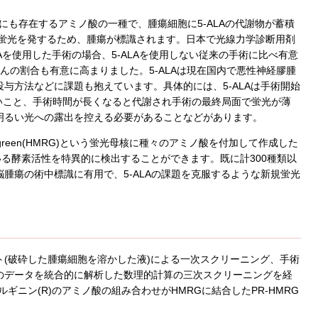
A)は正常細胞内にも存在するアミノ酸の一種で、腫瘍細胞に5-ALAの代謝物が蓄積
が蛍光を発するため、腫瘍が標識されます。日本で光線力学診断用剤
Aを使用した手術の場合、5-ALAを使用しない従来の手術に比べ有意
んの割合も有意に高まりました。5-ALAは現在国内で悪性神経膠腫
与方法などに課題も抱えています。具体的には、5-ALAは手術開始
いこと、手術時間が長くなると代謝され手術の最終局面で蛍光が薄
明るい光への露出を控える必要があることなどがあります。
ine green(HMRG)という蛍光母核に種々のアミノ酸を付加して作成した
いる酵素活性を特異的に検出することができます。既に計300種類以
腫瘍の術中標識に有用で、5-ALAの課題を克服するような新規蛍光
(破砕した腫瘍細胞を溶かした液)による一次スクリーニング、手術
のデータを統合的に解析した数理的計算の三次スクリーニングを経
ギニン(R)のアミノ酸の組み合わせがHMRGに結合したPR-HMRG