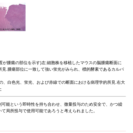
置が腫瘍の部位を示す)左:細胞株を移植したマウスの脳腫瘍断面に
学的所見.腫瘍部位に一致して強い蛍光がみられ、標的酵素であるカルパ
投与後の、白色光、蛍光、および赤線での断面における病理学的所見.右大
た
別可能という即時性を持ち合わせ、微量投与のため安全で、かつ繰
いて局所投与で使用可能であろうと考えられました。