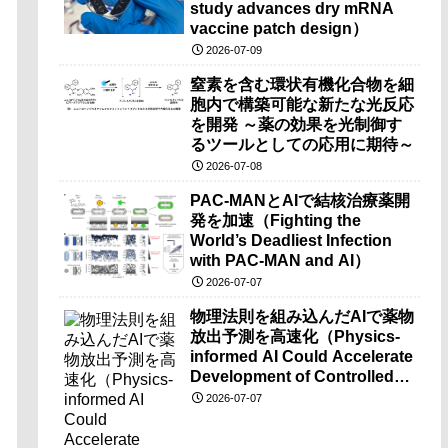
study advances dry mRNA
vaccine patch design）
2026-07-09
窒素を含む環状有機化合物を細
胞内で構築可能な新たな光反応
を開発 ～薬の効果を光制御す
るツールとしての応用に期待～
2026-07-08
PAC-MANとAIで結核治療薬開
発を加速（Fighting the
World’s Deadliest Infection
with PAC-MAN and AI）
2026-07-07
物理法則を組み込んだAIで薬物
放出予測を高速化（Physics-
informed AI Could Accelerate
Development of Controlled-
release Drug Patches,
2026-07-07
Bandages）