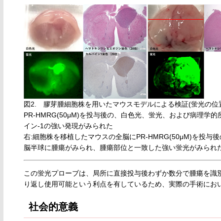
図2. 膠芽腫細胞株を用いたマウスモデルによる検証(蛍光の位
PR-HMRG(50μM)を投与後の、白色光、蛍光、および病理
イン-1の強い発現がみられた
右:細胞株を移植したマウスの全脳にPR-HMRG(50μM)を
脳半球に腫瘍がみられ、腫瘍部位と一致した強い蛍光がみられ
この蛍光プローブは、局所に直接投与後わずか数分で腫瘍を識
り返し使用可能という利点を有しているため、実際の手術にお
社会的意義