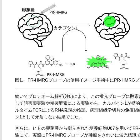
図1. PR-HMRGプローブの使用イメージ手術中にPR-HM
続いてプロテオーム解析(注5)により、この蛍光プローブに酵
して阻害薬実験や精製酵素による実験から、カルパイン1が標
ルタイムPCRによるRNA発現の検証、病理組織学切片の免疫
ン1として矛盾しない結果でした。
さらに、ヒトの膠芽腫から樹立された培養細胞U87を用いてPR
験にて、実際にPR-HMRGプローブが腫瘍をきれいに蛍光標識で