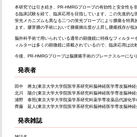
本研究では引き続き、PR-HMRGプローブの有効性と安全性
る臨床試験を経て、臨床応用を目指しています。この先進的な医
蛍光メカニズムも異なる二つの蛍光プローブにより腫瘍を特異
ます。膠芽腫の手術において腫瘍摘出度が上昇し腫瘍残存が低
脳外科手術で用いられている通常の顕微鏡に特殊なフィルターを
ィルターは多くの顕微鏡に搭載されているので、臨床応用は比
今後、PR-HMRGプローブは脳腫瘍手術のブレークスルーにな
発表者
田中 將太(東京大学大学院医学系研究科脳神経医学専攻脳神経
北川 陽介(東京大学大学院医学系研究科脳神経医学専攻脳神経
浦野 泰照(東京大学大学院薬学系研究科薬学専攻薬品代謝化学
齊藤 延人(東京大学大学院医学系研究科脳神経医学専攻脳神経
発表雑誌
雑誌名