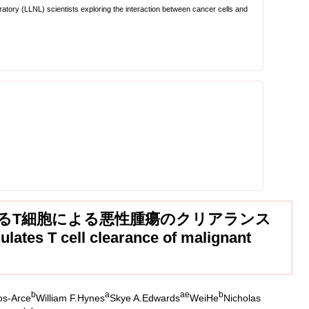
tory (LLNL) scientists exploring the interaction between cancer cells and
おけるT細胞による悪性腫瘍のクリアランス
tes T cell clearance of malignant
b
a
a
e
b
os-Arce
William F.Hynes
Skye A.Edwards
WeiHe
Nicholas