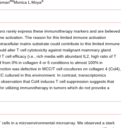
b
d
a
leman
Monica L.Moya
ncers rarely express these immunotherapy markers and are believed
e activation. The reason for this limited immune activation
acellular matrix substrate could contribute to this limited immune
could alter T cell cytotoxicity against malignant mammary gland
cell efficacy (i.e., rich media with abundant IL2, high ratio of T
 from 0% in collagen 4 or 6 conditions to almost 100% in
function was defective in MCC/T cell cocultures on collagen 4 (Col4),
C cultured in this environment. In contrast, transcriptomics
 observation that Col4 induces T cell suppression suggests that
or utilizing immunotherapy in tumors which do not provoke a
T cells in a microenvironmental microarray. We observed a stark