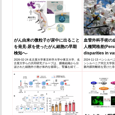
がん由来の微粒子が尿中に出ること
血管外科手術の
を発見-尿を使ったがん細胞の早期
人種間格差(Persist
検知へ-
disparities in v
outcomes)
2026-02-24 名古屋大学東京科学大学や東京大学、名
2024-11-13 ペンシルベ
古屋大学らの共同研究グループは、腫瘍組織から分
ンシルベニア州立大学医
泌された細胞外小胞が体内を循環し、腎臓を経て尿
脈内膜剥離術を受けた非
中に排出さ...
比...