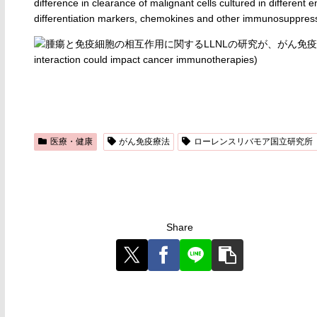
difference in clearance of malignant cells cultured in different 
differentiation markers, chemokines and other immunosuppressi
医療・健康
がん免疫療法
ローレンスリバモア国立研究所（
Share