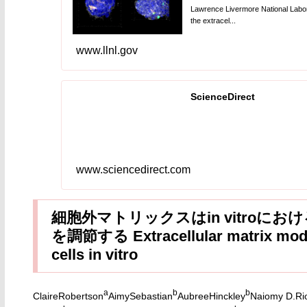
Lawrence Livermore National Labora
the extracel...
www.llnl.gov
ScienceDirect
www.sciencedirect.com
細胞外マトリックスはin vitroに
を調節する Extracellular matrix modula
cells in vitro
a
b
b
ClaireRobertson
AimySebastian
AubreeHinckley
Naiomy D.Ri