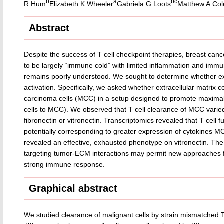
b
a
b
c
R.Hum
Elizabeth K.Wheeler
Gabriela G.Loots
Matthew A.Co
Abstract
Despite the success of T cell checkpoint therapies, breast ca
to be largely “immune cold” with limited inflammation and immun
remains poorly understood. We sought to determine whether extr
activation. Specifically, we asked whether extracellular matrix 
carcinoma cells (MCC) in a setup designed to promote maximal T 
cells to MCC). We observed that T cell clearance of MCC varied
fibronectin or vitronectin. Transcriptomics revealed that T cell 
potentially corresponding to greater expression of cytokines MC
revealed an effective, exhausted phenotype on vitronectin. The
targeting tumor-ECM interactions may permit new approaches f
strong immune response.
Graphical abstract
We studied clearance of malignant cells by strain mismatched 