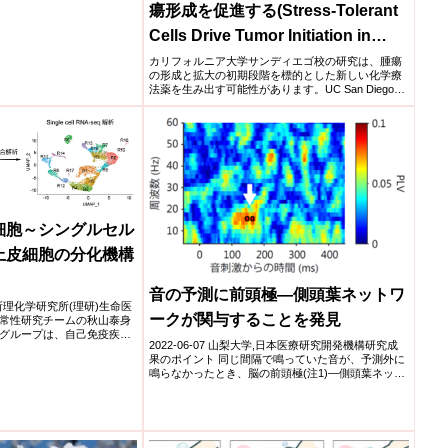
瘍形成を促進する(Stress-Tolerant
Cells Drive Tumor Initiation in
Pancreatic Cancer)
カリフォルニア大学サンディエゴ校の研究は、腫瘍
の形成と拡大の初期段階を標的とした新しい化学療
法薬を生み出す可能性があります。UC San Diego
study...
細胞～シングルセル
上皮細胞の分化機構
音の予測に前頭極―側頭葉ネットワ
研究所理化学研究所(理研)生命医
ークが関与することを発見
常性研究チームの秋山泰身
グループは、自己免疫疾患
2022-06-07 山梨大学,日本医療研究開発機構研究成
果のポイント 同じ間隔で鳴っていた音が、予測外に
鳴らなかったとき、脳の前頭極(注1)―側頭葉ネット
ワー...