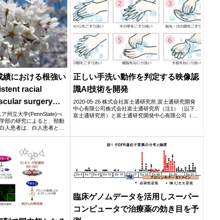
成績における根強い
正しい手洗い動作を判定する映像認
ent racial
識AI技術を開発
ascular surgery
2020-05-26 株式会社富士通研究所,富士通研究開発
中心有限公司株式会社富士通研究所（注1）（以下、
ニア州立大学(PennState)ぺ
富士通研究所）と富士通研究開発中心有限公司（注
学部の研究によると、頸動
2）（以...
白人患者は、白人患者と
臨床ゲノムデータを活用しスーパー
コンピュータで治療薬の効き目を予