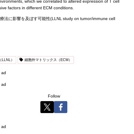
environments, which we correlated to altered expression of T cell
ve factors in different ECM conditions.
LLNL）
細胞外マトリックス（ECM）
ad
ad
Follow
ad