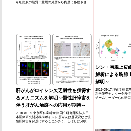
を細胞膜の脂質二重層の外層から内層に移動させる
ことを明らかにしました。
シン・胸腺上皮
解析による胸腺
解明～
2022-05-17 理化学
肝がんがロイシン欠乏耐性を獲得す
科学研究センター免疫恒
るメカニズムを解明～慢性肝障害を
チームリーダーらの研究
の発症抑...
伴う肝がん治療への応用が期待～
2018-01-09 東京医科歯科大学,国立研究開発法人日
本医療研究開発機構ポイント 肝がんは肝硬変など慢
性肝障害を背景にすることが多く、しばしば分岐鎖
アミノ酸...