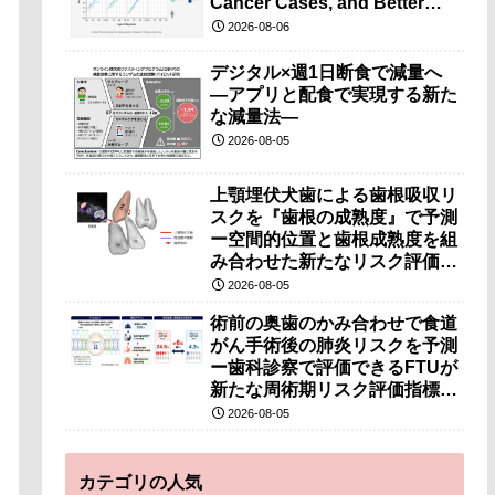
Cancer Cases, and Better
Survival Chances）
2026-08-06
デジタル×週1日断食で減量へ
―アプリと配食で実現する新た
な減量法―
2026-08-05
上顎埋伏犬歯による歯根吸収リ
スクを『歯根の成熟度』で予測
ー空間的位置と歯根成熟度を組
み合わせた新たなリスク評価法
を提案ー
2026-08-05
術前の奥歯のかみ合わせで食道
がん手術後の肺炎リスクを予測
ー歯科診察で評価できるFTUが
新たな周術期リスク評価指標と
なる可能性ー
2026-08-05
カテゴリの人気