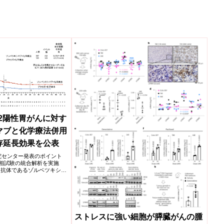
.2陽性胃がんに対す
マブと化学療法併用
存延長効果を公表
がん研究センター発表のポイント
I相試験の統合解析を実施
2 抗体であるゾルベツキシマ
ストレスに強い細胞が膵臓がんの腫