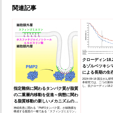
関連記事
クローディン18
るゾルベツキシ
による長期の生
2024-09-18 国立
本研究では、二つの第II
し、抗クローディン18.
指定難病に関わるタンパク質が脂質
ブ...
の二重層内移動を促進～病態に関わ
る脂質移動の新しいメカニズムの解
明～
神経疾患に関わる「PMP2タンパク質」が細胞膜を
構成する脂質の一種である「スフィンゴミエリン」