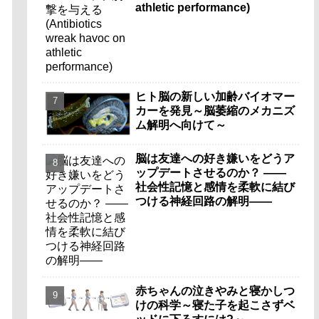
athletic performance)
ヒト脳の新しい加齢バイオマー
カーを発見～脳萎縮のメカニズ
ム解明へ向けて～
脳は友達への好き嫌いをどうア
ップデートさせるのか？ ――
社会性記憶と感情を柔軟に結び
つける神経回路の解明――
赤ちゃんの泣きやみと寝かしつ
けの科学～寝た子を起こさずベ