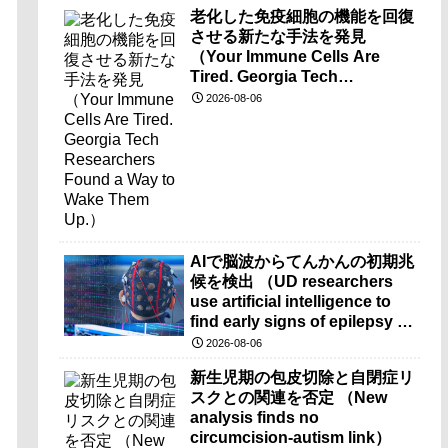
老化した免疫細胞の機能を回復
させる新たな手法を発見
（Your Immune Cells Are
Tired. Georgia Tech
Researchers Found a Way to
2026-08-06
Wake Them Up.）
AIで脳波からてんかんの初期兆
候を検出 （UD researchers
use artificial intelligence to
find early signs of epilepsy in
brain-wave recordings）
2026-08-06
新生児期の包皮切除と自閉症リ
スクとの関連を否定 （New
analysis finds no
circumcision-autism link）