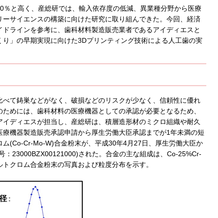
0％と高く、産総研では、輸入依存度の低減、異業種分野から医療
リーサイエンスの構築に向けた研究に取り組んできた。今回、経済
イドラインを参考に、歯科材料製造販売業者であるアイディエスと
くり」の早期実現に向けた3Dプリンティング技術による人工歯の実
比べて鋳巣などがなく、破損などのリスクが少なく、信頼性に優れ
のためには、歯科材料の医療機器としての承認が必要となるため、
アイディエスが担当し、産総研は、積層造形材のミクロ組織や耐久
医療機器製造販売承認申請から厚生労働大臣承認までが1年未満の短
o-Cr-Mo-W)合金粉末が、平成30年4月27日、厚生労働大臣か
00BZX00121000)された。合金の主な組成は、Co-25%Cr-
コバルトクロム合金粉末の写真および粒度分布を示す。