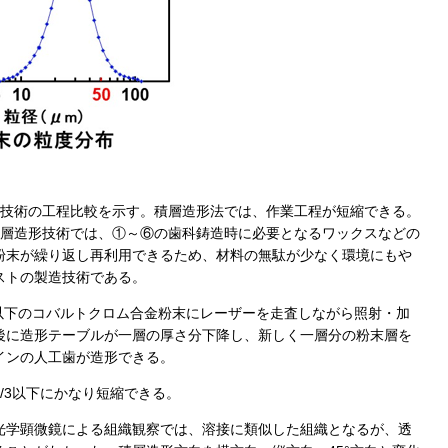
形)技術の工程比較を示す。積層造形法では、作業工程が短縮できる。
積層造形技術では、①～⑥の歯科鋳造時に必要となるワックスなどの
粉末が繰り返し再利用できるため、材料の無駄が少なく環境にもや
ストの製造技術である。
m以下のコバルトクロム合金粉末にレーザーを走査しながら照射・加
後に造形テーブルが一層の厚さ分下降し、新しく一層分の粉末層を
インの人工歯が造形できる。
/3以下にかなり短縮できる。
光学顕微鏡による組織観察では、溶接に類似した組織となるが、透