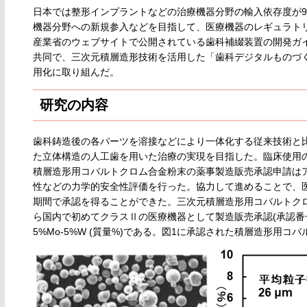
日本では整形インプラントなどの治療機器分野の輸入依存度が9
機器分野への新規参入などを目指して、医療機器のレギュラト
産業省のウェブサイトで公開されている歯科補綴装置の開発ガ
共同で、三次元積層造形技術を活用した「歯科デジタルものづ
用化に取り組んだ。
研究の内容
歯科鋳造後の各パーツを溶接などにより一体化する従来技術と
た立体構造の人工歯を用いた治療の実現を目指した。臨床使用
積層造形用コバルトクロム合金粉末の薬事製造販売承認申請は
性などの力学的安全性評価を行った。協力して進めることで、
期間で承認を得ることができた。三次元積層造形用コバルトクロム(C
ら国内で初めてクラスⅡの医療機器として製造販売承認(承認番号：230
5%Mo-5%W (質量%)である。図1に承認された積層造形用