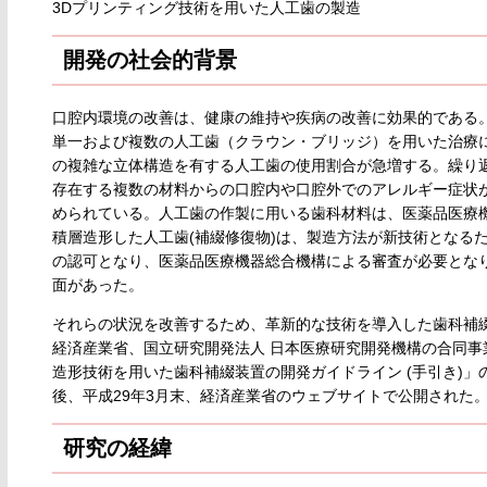
3Dプリンティング技術を用いた人工歯の製造
開発の社会的背景
口腔内環境の改善は、健康の維持や疾病の改善に効果的である。
単一および複数の人工歯（クラウン・ブリッジ）を用いた治療
の複雑な立体構造を有する人工歯の使用割合が急増する。繰り
存在する複数の材料からの口腔内や口腔外でのアレルギー症状
められている。人工歯の作製に用いる歯科材料は、医薬品医療
積層造形した人工歯(補綴修復物)は、製造方法が新技術となる
の認可となり、医薬品医療機器総合機構による審査が必要とな
面があった。
それらの状況を改善するため、革新的な技術を導入した歯科補
経済産業省、国立研究開発法人 日本医療研究開発機構の合同
造形技術を用いた歯科補綴装置の開発ガイドライン (手引き)
後、平成29年3月末、経済産業省のウェブサイトで公開された
研究の経緯