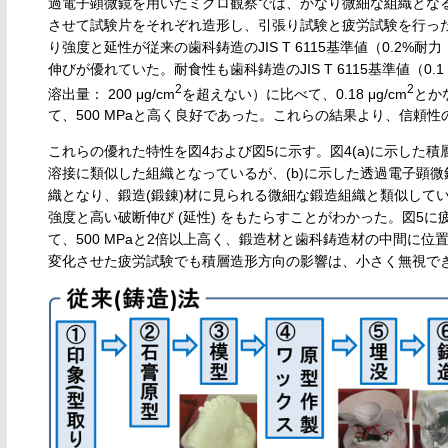
過電子顕微鏡を用いたミクロ観察では、かなり微細な組織となる
させて試験片をそれぞれ造形し、引張り試験と疲労試験を行っ
り強度と延性が従来の歯科鋳造のJIS T 6115基準値（0.2%
伸びが優れていた。耐食性も歯科鋳造のJIS T 6115基準値（0.1 
2
2
溶出量： 200 μg/cm
を超えない）に比べて、0.18 μg/cm
とか
て、500 MPaと高く良好であった。これらの結果より、信頼
これらの優れた特性を図4および図5に示す。図4(a)に示した積
溶接に類似した組織となっているが、(b)に示した透過電子顕微
織となり、鍛造(鍛錬)材に見られる微細な鍛造組織と類似して
強度と高い破断伸び (延性) をもたらすことがわかった。図5に
て、500 MPaと2倍以上高く、鍛造材と歯科鋳造材の中間に
変化させた疲労試験でも積層造形方向の影響は、小さく無視で