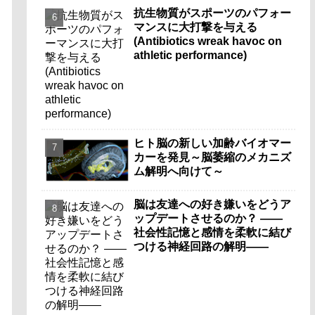
抗生物質がスポーツのパフォー
マンスに大打撃を与える
(Antibiotics wreak havoc on
athletic performance)
ヒト脳の新しい加齢バイオマー
カーを発見～脳萎縮のメカニズ
ム解明へ向けて～
脳は友達への好き嫌いをどうア
ップデートさせるのか？ ――
社会性記憶と感情を柔軟に結び
つける神経回路の解明――