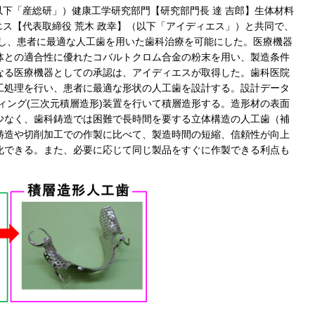
以下「産総研」）健康工学研究部門【研究部門長 達 吉郎】生体材料
エス【代表取締役 荒木 政幸】（以下「アイディエス」）と共同で、
得し、患者に最適な人工歯を用いた歯科治療を可能にした。医療機器
体との適合性に優れたコバルトクロム合金の粉末を用い、製造条件
なる医療機器としての承認は、アイディエスが取得した。歯科医院
工処理を行い、患者に最適な形状の人工歯を設計する。設計データ
ィング(三次元積層造形)装置を行いて積層造形する。造形材の表面
少なく、歯科鋳造では困難で長時間を要する立体構造の人工歯（補
鋳造や切削加工での作製に比べて、製造時間の短縮、信頼性が向上
化できる。また、必要に応じて同じ製品をすぐに作製できる利点も