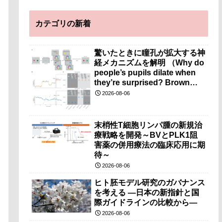
カテゴリの新着
驚いたときに瞳孔が拡大する神
経メカニズムを解明 （Why do
people’s pupils dilate when
they’re surprised? Brown
researchers explain）
2026-08-06
末梢性T細胞リンパ腫の新規治
療戦略を開発～BVとPLK1阻
害薬の併用療法の臨床応用に期
待～
2026-08-06
ヒト胚モデル研究のガバナンス
を考える ―日本の新指針と国
際ガイドラインの比較から―
2026-08-06