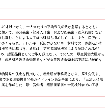
40才以上から、一人当たりの平均喪失歯数が急増するとともに、
に加えて、部分義歯（部分入れ歯）および総義歯（総入れ歯）など
返し噛むことによる人工歯の破損も増加している。また、口腔内に
が多くみられ、アレルギー反応の少ない単一材料での一体製造が求
機器等法に基づき、通常は、第三者認証機関により認証されるが、
ため、認証品目としては取り扱えない。そのため、厚生労働大臣から
り、歯科材料製造販売業者などが薬事製造販売承認申請に消極的な
綴物開発の促進を目指して、産総研が事務局となり、厚生労働省、
事業である医療機器開発ガイドライン策定事業により、「三次元積層
」の案を作成した。厚生労働省、経済産業省の合同検討会での了承
。