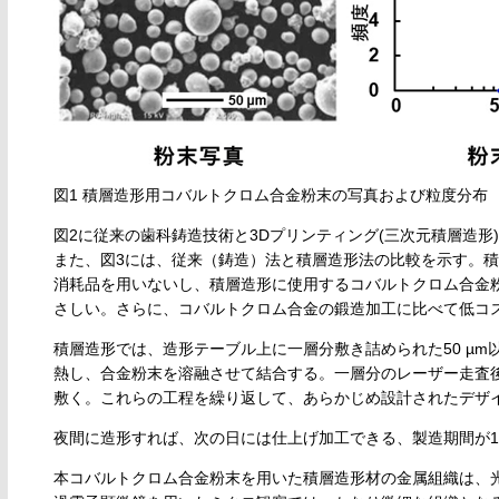
図1 積層造形用コバルトクロム合金粉末の写真および粒度分布
図2に従来の歯科鋳造技術と3Dプリンティング(三次元積層造
また、図3には、従来（鋳造）法と積層造形法の比較を示す。
消耗品を用いないし、積層造形に使用するコバルトクロム合金
さしい。さらに、コバルトクロム合金の鍛造加工に比べて低コ
積層造形では、造形テーブル上に一層分敷き詰められた50 µ
熱し、合金粉末を溶融させて結合する。一層分のレーザー走査
敷く。これらの工程を繰り返して、あらかじめ設計されたデザ
夜間に造形すれば、次の日には仕上げ加工できる、製造期間が1
本コバルトクロム合金粉末を用いた積層造形材の金属組織は、