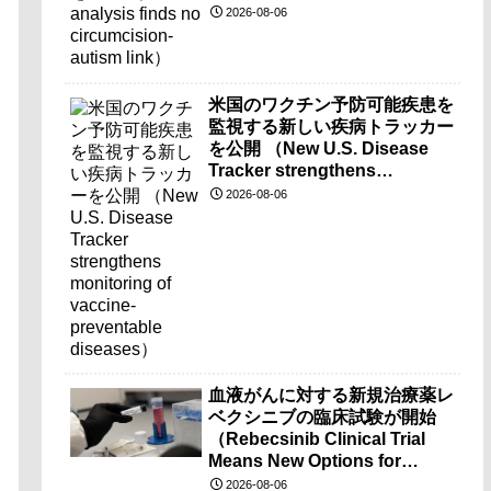
2026-08-06
米国のワクチン予防可能疾患を
監視する新しい疾病トラッカー
を公開 （New U.S. Disease
Tracker strengthens
monitoring of vaccine-
2026-08-06
preventable diseases）
血液がんに対する新規治療薬レ
ベクシニブの臨床試験が開始
（Rebecsinib Clinical Trial
Means New Options for
Blood Cancer）
2026-08-06