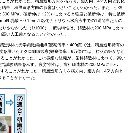
ことがわかった。積層造形方向を横方向、縦方向、45°方向と変化
た結果、積層造形方向の影響は小さいことがわかった。また、引張
耐力：500 MPa、破断伸び：2%）に比べると強度と破断伸び、特に破断
mol/L乳酸 + 0.1 mol/L塩化ナトリウム水溶液中での1週間当たりの
なり少なかった（1/1000）。疲労特性は、鋳造材の200 MPaに比べ
性の高い人工歯となることがわかった。
層造形材の光学顕微鏡組織(観察倍率：400倍)では、積層造形特有の
鏡を用いたミクロ組織観察(観察倍率：6万倍)では、粒状の細かな組
いることがわかった。この微細な組織が、歯科鋳造材に比べて、高い
疲労試験結果を示す。疲労特性は、歯科鋳造材の200 MPaに比べ
位置することがわかった。積層造形方向を横方向、縦方向、45°方向と
きることがわかった。