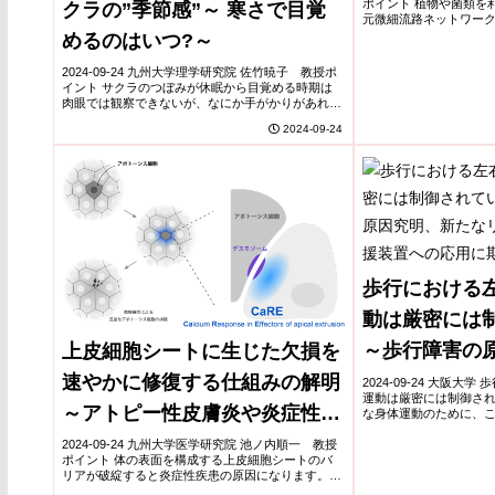
ポイント 植物や菌類を
クラの”季節感”～ 寒さで目覚
元微細流路ネットワー
生物の成長パターンを
めるのはいつ?～
な最適化された流路構造を
2024-09-24 九州大学理学研究院 佐竹暁子 教授ポ
イント サクラのつぼみが休眠から目覚める時期は
肉眼では観察できないが、なにか手がかりがあれば
開花予測の精度が上がる DAM遺伝子(※1)の働きに
2024-09-24
着目してサクラのつぼみが目覚めるタイミ...
歩行における
動は厳密には
～歩行障害の
上皮細胞シートに生じた欠損を
リハビリ手法
速やかに修復する仕組みの解明
2024-09-24 大阪大
運動は厳密には制御され
の応用に期待
～アトピー性皮膚炎や炎症性腸
な身体運動のために、こ
を協調的に動かすこと)
疾患など上皮バリアの異常によ
ができなかったが、位相縮
2024-09-24 九州大学医学研究院 池ノ内順一 教授
ポイント 体の表面を構成する上皮細胞シートのバ
る病態の理解に繋がる知見～
リアが破綻すると炎症性疾患の原因になります。
上皮細胞シートの中でダメージを受けた細胞を、周