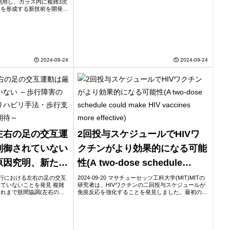
利用し、ガラス内に複雑3次
クを形成する新技術を開発
活用でき、従来技術では困難
実現 工学分野での...
2024-09-24
2024-09-24
左右の足の交互運
2回投与スケジュールでHIVワ
制御されていない
クチンがより効果的になる可能
原因究明、新たな
性(A two-dose schedule
・歩行支援装置へ
could make HIV vaccines
学 歩行における左右の足の交互
2024-09-20 マサチューセッツ工科大学(MIT)MITの
ていないことを発見 複雑
研究者は、HIVワクチンの二回投与スケジュールが
～
more effective)
れまで肢間協調(左右の足
免疫反応を強化することを発見しました。最初の少
の制御の実態をつかむこと
量の投与が免疫系を準備し、一週間後に行う二回目
約理論(※1)とベイ...
の投与で強力な抗体応答を引き起こしま...