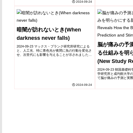
2024-09-24
りの細胞が迅速に排除することで、上皮細胞のバ...
暗闇が訪れないとき(When
darkness never falls)
脳が痛みの予
2024-09-23 マックス・プランク研究所研究による
と、人工光、特に青色光が夜間に魚の行動を変化さ
る仕組みを明
せ、次世代にも影響を与えることが示されました。
夜間に異なる波長の人工光に曝されたゼブラフィッ
(New Study R
シュは、活動が減り、群れで固まり壁際に留まる
な...
Brain Integrat
2024-09-23 韓国基
学研究所と成均館大学の
Prediction and
て脳が痛みの予測と実
て処理するかを解明し
2024-09-24
と刺激の情報が脳全体で保