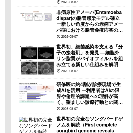
（PRI）の原理検証に成功―
2026-08-07
非病原性アメーバ(Entamoeba
dispar)の腸管感染モデル確立
ー新しい角度からの赤痢アメー
バ症における腸管免疫応答の理
解に期待ー
2026-08-07
世界初、細菌感染を支える「分
子の接着剤」を発見 ―細胞外
リン脂質がバイオフィルムを組
み立てる新しい仕組みを解明―
2026-08-07
研修医の約4割が診療現場で生
成AIを活用 ー利用者はAIの限
界や倫理的課題への理解が高
く、望ましい診療行動との関連
も確認ー
2026-08-07
世界初の完全なソングバードゲ
ノムを解読（First complete
songbird genome reveals