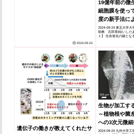
19億年前の微
した化合物スクリーニングにより、アサガオの花
の...
細胞膜を使っ
度の新手法に
細胞膜の可視化
2024-09-24 東北
助教 石田章純(いしだ
ト】 生命進化の鍵とな
を解明するため、約19
2024-09-24
石)を用いた新しい分析手
生物が加工す
～植物根や菌
への3次元微
遺伝子の働きが教えてくれたサ
～
2024-09-24 九州大