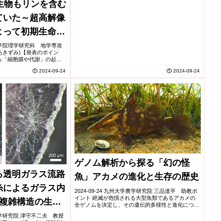
生物もリンを含む
ていた～超高解像
よって初期生命の
に成功!～
大学大学院理学研究科 地学専攻
あきずみ)【発表のポイン
る「細胞膜や代謝」の起源
億年前の微生物化石(=微化
2024-09-24
2024-09-24
法を開発しました。 ...
ゲノム解析から探る「幻の怪
る透明ガラス流路
魚」アカメの進化と生存の歴史
糸によるガラス内
2024-09-24 九州大学農学研究院 三品達平 助教ポ
イント 絶滅が危惧される大型魚類であるアカメの
細複雑構造の生成
全ゲノムを決定し、その遺伝的多様性と進化につい
て分析しました。 アカメの種内の多様性はきわめ
学工学研究院 津守不二夫 教授
て低く、また約30,000年もの間、個体数が...