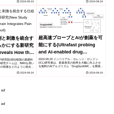
2024-09-24
2024-09-24
超高速プローブとAIが創薬を可
測と刺激を統合す
能にする(Ultrafast probing
らかにする新研究
and AI-enabled drug
eveals How the
discovery)
es Pain
2024-09-20 インペリアル・カレッジ・ロンドン
礎科学研究院(IBS)韓国の基礎科
(ICL)研究者は、新薬発見の効率を大幅に向上させ
研究チームは、fMRIを用い
 Stimuli)
る無料のAIアルゴリズム「DrugSynthMC」を開発し
際の刺激をどのように統合し
ました。このオープンソースソフトウェアは、任意
ました。研究は、痛みの予測
2024-09-24
2024-09-24
の標的分子に適応し、わずか0.7...
存されるが、...
ad
ad