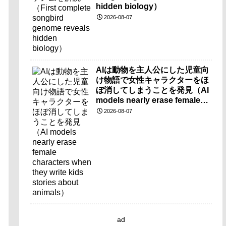
hidden biology）
2026-08-07
AIは動物を主人公にした児童向
け物語で女性キャラクターをほ
ぼ消してしまうことを発見（AI
models nearly erase female
characters when they write
2026-08-07
kids stories about animals）
ad