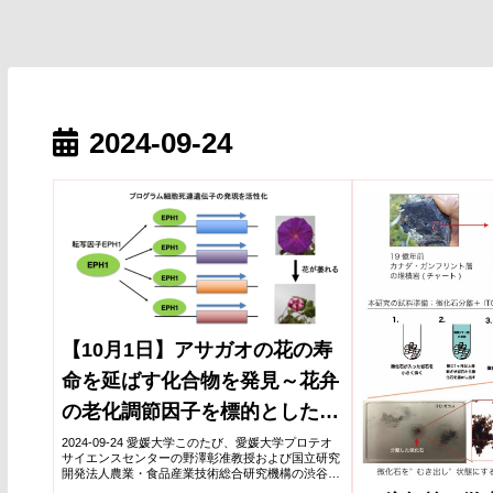
2024-09-24
【10月1日】アサガオの花の寿
命を延ばす化合物を発見～花弁
の老化調節因子を標的とした機
能阻害化合物の選抜に成功～
2024-09-24 愛媛大学このたび、愛媛大学プロテオ
サイエンスセンターの野澤彰准教授および国立研究
(記者説明会の実施)
開発法人農業・食品産業技術総合研究機構の渋谷健
市博士らの研究グループは、コムギ無細胞系を利用