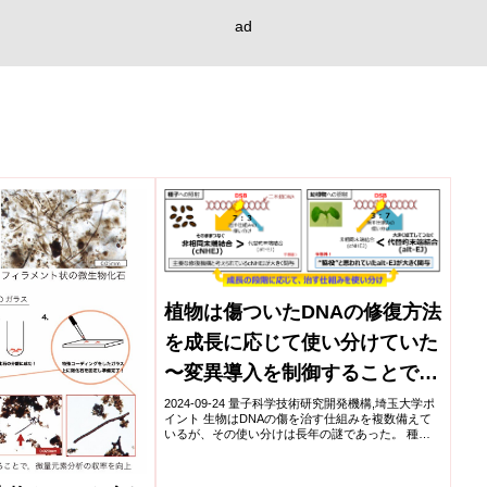
ad
植物は傷ついたDNAの修復方法
を成長に応じて使い分けていた
〜変異導入を制御することで効
率的な新品種開発に展開〜
2024-09-24 量子科学技術研究開発機構,埼玉大学ポ
イント 生物はDNAの傷を治す仕組みを複数備えて
いるが、その使い分けは長年の謎であった。 種子
では主にDNAを「ほぼそのままつなぐ」修復をする
のに対し、幼植物では「大きく加工してから...