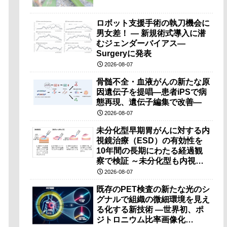
ロボット支援手術の執刀機会に
男女差！ — 新規術式導入に潜
むジェンダーバイアス—
Surgeryに発表
2026-08-07
骨髄不全・血液がんの新たな原
因遺伝子を提唱―患者iPSで病
態再現、遺伝子編集で改善―
2026-08-07
未分化型早期胃がんに対する内
視鏡治療（ESD）の有効性を
10年間の長期にわたる経過観
察で検証 ～未分化型も内視鏡
治療で胃の温存が可能～
2026-08-07
既存のPET検査の新たな光のシ
グナルで組織の微細環境を見え
る化する新技術 ―世界初、ポ
ジトロニウム比率画像化