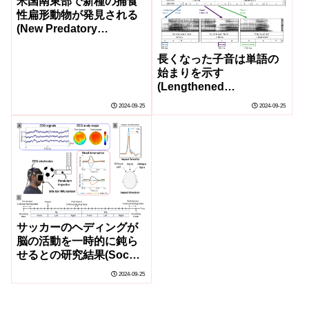
米国南東部で新種の捕食
性扁形動物が発見される
(New Predatory
Flatworm Discovered in
Southeastern United
長くなった子音は単語の
States)
始まりを示す
(Lengthened
consonants mark the
2024-09-25
2024-09-25
beginning of words)
サッカーのヘディングが
脳の活動を一時的に鈍ら
せるとの研究結果(Soccer
headers briefly slow
2024-09-25
brain activity, study
shows)