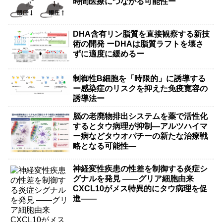
時間医療につながる可能性ー
DHA含有リン脂質を直接観察する新技
術の開発 ーDHAは脂質ラフトを壊さ
ずに適度に緩めるー
制御性B細胞を「時限的」に誘導する
ー感染症のリスクを抑えた免疫寛容の
誘導法ー
脳の老廃物排出システムを薬で活性化
するとタウ病理が抑制―アルツハイマ
ー病などタウオパチーの新たな治療戦
略となる可能性―
神経変性疾患の性差を制御する炎症シ
グナルを発見 ――グリア細胞由来
CXCL10がメス特異的にタウ病理を促
進――