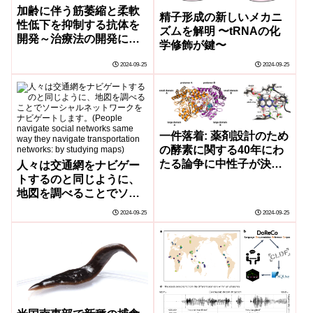
加齢に伴う筋萎縮と柔軟
精子形成の新しいメカニ
性低下を抑制する抗体を
ズムを解明 〜tRNAの化
開発～治療法の開発によ
学修飾が鍵〜
る健康寿命の延伸に期待
2024-09-25
2024-09-25
～
一件落着: 薬剤設計のため
の酵素に関する40年にわ
たる論争に中性子が決着
人々は交通網をナビゲー
をつける(Case closed:
トするのと同じように、
Neutrons settle 40-year
地図を調べることでソー
debate on enzyme for
シャルネットワークをナ
2024-09-25
2024-09-25
drug design)
ビゲートします。(People
navigate social
networks same way they
navigate transportation
networks: by studying
maps)