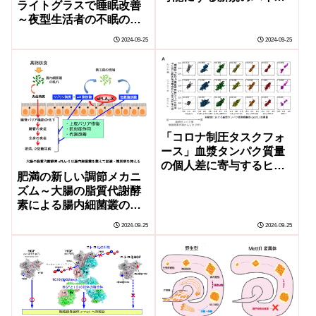
ライトグラスで睡眠改善
リソースを開発
～夜型生活者の不眠の改
善効果の検証～
2024-09-25
2024-09-25
「コロナ制圧タスクフォ
ース」血漿タンパク質量
の個人差に寄与するヒト
肥満の新しい調節メカニ
ゲノム配列を大規模に同
ズム～大腸の脂質代謝酵
定
素による腸内細菌叢の変
容が全身の代謝を変える
2024-09-25
2024-09-25
～