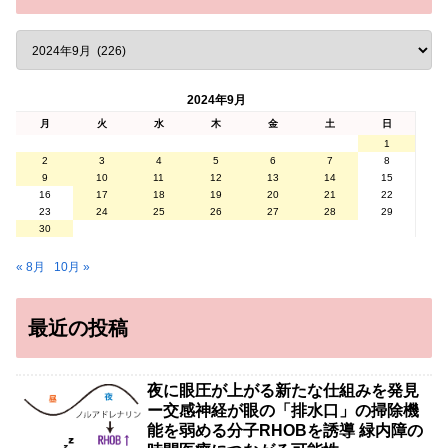
2024年9月
月
火
水
木
金
土
日
1
2
3
4
5
6
7
8
9
10
11
12
13
14
15
16
17
18
19
20
21
22
23
24
25
26
27
28
29
30
« 8月
10月 »
最近の投稿
夜に眼圧が上がる新たな仕組みを発見
ー交感神経が眼の「排水口」の掃除機
能を弱める分子RHOBを誘導 緑内障の