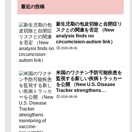
最近の投稿
新生児期の包皮切除と自閉症リ
スクとの関連を否定 （New
analysis finds no
circumcision-autism link）
2026-08-06
米国のワクチン予防可能疾患を
監視する新しい疾病トラッカー
を公開 （New U.S. Disease
Tracker strengthens
monitoring of vaccine-
2026-08-06
preventable diseases）