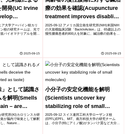
(UC Irvine
療の効果を確認(Acupuncture
velop
treatment improves disabling
at Stimulates
effects of chronic low back
フォルニア大学アーバイン校カリ
2025-09-12 アメリカ国立衛生研究所(NIH)米国NIH
イン校の研究チームは、光で
の大規模臨床試験「BackInAction」は、65歳以上の
th Light)
pain in older adults)
新規バイオマテリアルを開発
慢性腰痛患者約800人を対象に、鍼治療の効果を検
細胞の構造支持に限られてい
証した。参加者は標準的鍼治療群、強化鍼治療群
光照射により局所的な電気
(標準+メンテナンス)、...
2025-09-15
2025-09-15
味」として認識さ
小分子の安定化機能を解明
解明(Smells
(Scientists uncover key
ain – are
stabilizing role of small
 taste)
molecules)
ンスカ研究所(KI)カロリンスカ研
2025-09-12 スイス連邦工科大学ローザンヌ校
嗅覚が脳内で味覚として解釈
(EPFL)EPFL、MIT、南方科技大学の研究チーム
Nature
は、小分子(特にアミノ酸)がタンパク質など大分子
に発表した。25人の被験者に甘味
を安定化させる仕組みを解明し、Nature誌に発表し
」を学習...
た。これまで製薬や生物学でアミノ酸...