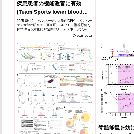
疾患患者の機能改善に有効
(Team Sports lower blood
pressure and improve
2025-09-12 コペンハーゲン大学(UCPH)コペンハー
ゲン大学の研究で、高血圧、COPD、2型糖尿病を
function in patients with
持つ28名を対象に12週間のチームスポーツ介入(週2
回、フロアホッケーやコーンボール)を実施したと
2025-09-15
chronic diseases)
ころ、収縮期血圧が平均10〜12...
脊髄修復を妨