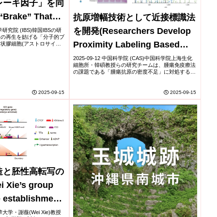
レーキ因子」を同
“Brake” That
抗原増幅技術として近接標識法
 Cord Repair
を開発(Researchers Develop
学研究院 (IBS)韓国IBSの研
後の再生を妨げる「分子的ブ
Proximity Labeling Based
状膠細胞(アストロサイト)
剰に産生するGABAが、神
Antigen Amplification
...
2025-09-12 中国科学院 (CAS)中国科学院上海生化
細胞所・韓碩教授らの研究チームは、腫瘍免疫療法
Technology)
の課題である「腫瘍抗原の密度不足」に対処する新
技術 PATCH(Proximity Amplification and Taggin...
2025-09-15
2025-09-15
造と胚性高転写の
Xie’s group
e establishment
architecture
華大学・謝薇(Wei Xie)教授