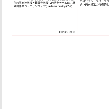
の研究グループは、マ
所の王文達教授と田麗金教授らの研究チームは、単
interplays wi
チン高次構造の再構築
Efficient Light Harvesting of
細胞藻類コッコリソフォア(Emiliania huxleyi)の光合
ション」と呼ばれる転
成複合体「PSI-FCPI(Photosystem I–fuco...
hypertranscri
解明し、Nature誌に発表
Largest Eukaryotic
Photosystem Complex)
2025-09-15