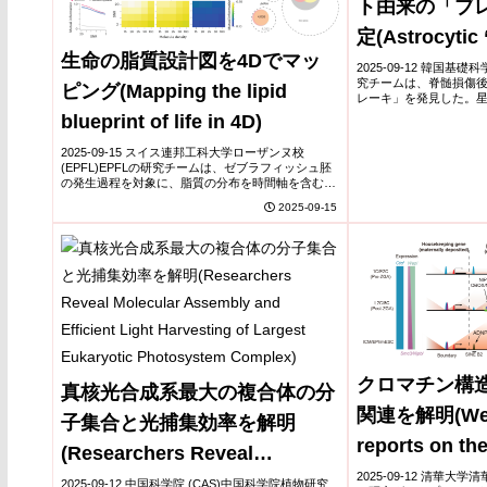
ト由来の「ブ
定(Astrocytic 
生命の脂質設計図を4Dでマッ
Blocks Spinal
2025-09-12 韓国基礎科
究チームは、脊髄損傷
ピング(Mapping the lipid
Identified)
レーキ」を発見した。星
が酵素MAOBを介して過
blueprint of life in 4D)
経再生に重要なBDNF–Trk
2025-09-15 スイス連邦工科大学ローザンヌ校
(EPFL)EPFLの研究チームは、ゼブラフィッシュ胚
の発生過程を対象に、脂質の分布を時間軸を含む
「4次元」でマッピングした初の脂質アトラスを構
2025-09-15
築した。イメージング質量分析と計算フレームワ...
クロマチン構
真核光合成系最大の複合体の分
関連を解明(Wei 
子集合と光捕集効率を解明
reports on th
(Researchers Reveal
of chromatin 
2025-09-12 清華大学清
Molecular Assembly and
2025-09-12 中国科学院 (CAS)中国科学院植物研究