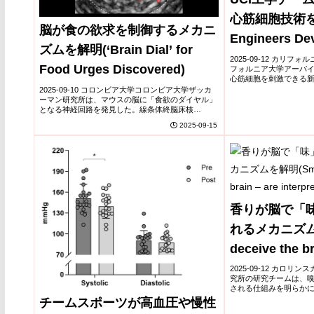
心筋細胞技術を開発
脳が食の欲求を制御するメカニ
Engineers De
ズムを解明(‘Brain Dial’ for
Technology Th
2025-09-12 カリ
Food Urges Discovered)
フォルニア大学アーバ
Heart Cells Wi
心筋細胞を刺激できる
した。従来の足場材が
2025-09-10 コロンビア大学コロンビア大学ザッカ
たのに対し、本素材は
ーマン研究所は、マウスの脳に「食欲のダイヤル」
信...
となる神経回路を発見した。線条体終脳床核
(BNST)の特定ニューロンを刺激すると、満腹でも
2025-09-15
甘味を摂り続け、抑制すると飢餓時でも摂食欲求が
減...
香りが脳で「
れるメカニズムを
deceive the br
interpreted as
2025-09-12 カロリ
究所の研究チームは、
される仕組みを明らかにし、
Communications
チームスポーツが高血圧や慢性
やうま味の「味」と「香り