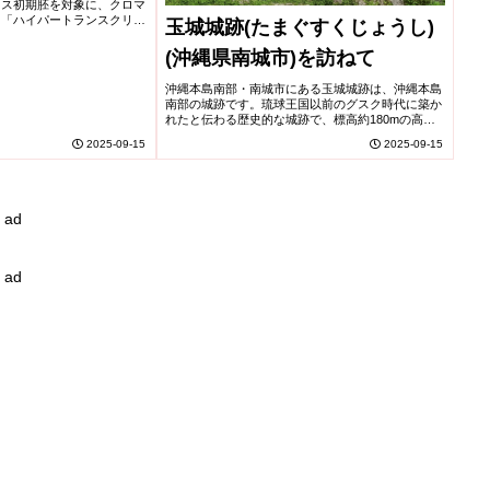
ウス初期胚を対象に、クロマ
th embryo
と「ハイパートランスクリプ
玉城城跡(たまぐすくじょうし)
写活性化状態との相互作用を
ption)
した。受...
(沖縄県南城市)を訪ねて
沖縄本島南部・南城市にある玉城城跡は、沖縄本島
南部の城跡です。琉球王国以前のグスク時代に築か
れたと伝わる歴史的な城跡で、標高約180mの高台
に位置し、古代から信仰の場としても大切にされて
2025-09-15
2025-09-15
きました。今回は実際に訪れた際の様子を、写真と
ともにご...
ad
ad