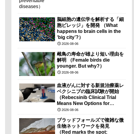
脳細胞の遺伝学を解析する「細
胞ビレッジ」を開発 （What
happens to brain cells in the
‘big city’?）
2026-08-06
雌鳥の寿命が雄より短い理由を
解明 （Female birds die
younger. But why?）
2026-08-06
血液がんに対する新規治療薬レ
ベクシニブの臨床試験が開始
（Rebecsinib Clinical Trial
Means New Options for
Blood Cancer）
2026-08-06
ブラッドフォールズで複雑な微
生物ネットワークを発見
（Red marks the spot: