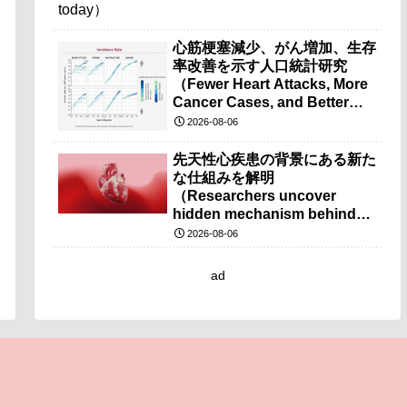
心筋梗塞減少、がん増加、生存
率改善を示す人口統計研究
（Fewer Heart Attacks, More
Cancer Cases, and Better
Survival Chances）
2026-08-06
先天性心疾患の背景にある新た
な仕組みを解明
（Researchers uncover
hidden mechanism behind
congenital heart disease）
2026-08-06
ad