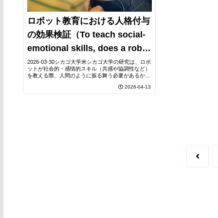
ロボット教育における人格付与
の効果検証（To teach social-
emotional skills, does a robot
need to pretend to be
2026-03-30シカゴ大学米シカゴ大学の研究は、ロボ
ットが社会的・感情的スキル（共感や協調性など）
human?）
を教える際、人間のように振る舞う必要があるかを
検証したもの。実験では、必ずしも人間らしい外見
2026-04-13
や振る舞いを持たないロボットでも、適切な対話
設...
前
へ