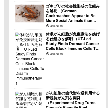
ゴキブリの社会性形成の仕組み
を解明 （German
Cockroaches Appear to Be
More Social Animals than
Previously Thought）
2026-08-06
休眠がん細胞が免疫療法を妨げ
る仕組みを解明 （UT-Led
Study Finds Dormant Cancer
Cells Block Immune Cells To
Disarm Immunotherapy）
2026-08-06
がん細胞の糖代謝を逆利用する
新規抗がん剤を開発
（Experimental Drug Turns
Cancer’s Favorite Fuel —