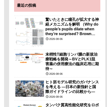
最近の投稿
驚いたときに瞳孔が拡大する神
経メカニズムを解明 （Why do
people’s pupils dilate when
they’re surprised? Brown
researchers explain）
2026-08-06
末梢性T細胞リンパ腫の新規治
療戦略を開発～BVとPLK1阻
害薬の併用療法の臨床応用に期
待～
2026-08-06
ヒト胚モデル研究のガバナンス
を考える ―日本の新指針と国
際ガイドラインの比較から―
2026-08-06
タンパク質高性能化研究をロボ