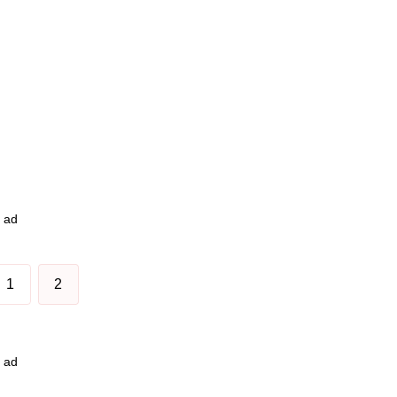
ad
1
2
ad