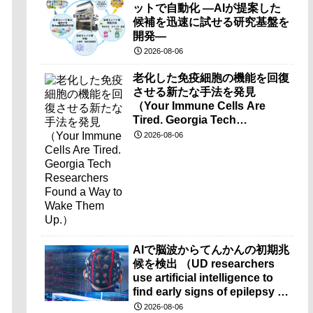
ットで自動化 ―AIが提案した
候補を迅速に試せる研究基盤を
開発―
2026-08-06
老化した免疫細胞の機能を回復
させる新たな手法を発見
（Your Immune Cells Are
Tired. Georgia Tech
Researchers Found a Way to
2026-08-06
Wake Them Up.）
AIで脳波からてんかんの初期兆
候を検出 （UD researchers
use artificial intelligence to
find early signs of epilepsy in
brain-wave recordings）
2026-08-06