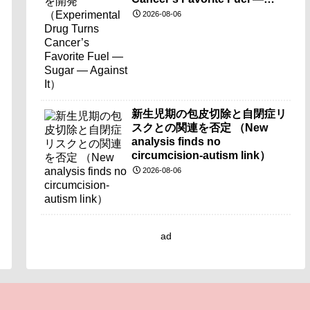
Sugar — Against It）
2026-08-06
新生児期の包皮切除と自閉症リ
スクとの関連を否定 （New
analysis finds no
circumcision-autism link）
2026-08-06
ad