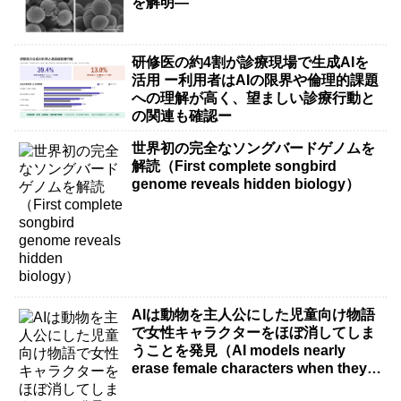
を解明―
研修医の約4割が診療現場で生成AIを
活用 ー利用者はAIの限界や倫理的課題
への理解が高く、望ましい診療行動と
の関連も確認ー
世界初の完全なソングバードゲノムを
解読（First complete songbird
genome reveals hidden biology）
AIは動物を主人公にした児童向け物語
で女性キャラクターをほぼ消してしま
うことを発見（AI models nearly
erase female characters when they
write kids stories about animals）