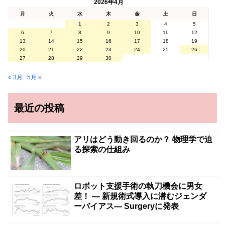
2026年4月
月
火
水
木
金
土
日
1
2
3
4
5
6
7
8
9
10
11
12
13
14
15
16
17
18
19
20
21
22
23
24
25
26
27
28
29
30
« 3月
5月 »
最近の投稿
アリはどう動き回るのか？ 物理学で迫
る探索の仕組み
ロボット支援手術の執刀機会に男女
差！ — 新規術式導入に潜むジェンダ
ーバイアス— Surgeryに発表