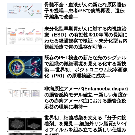
骨髄不全・血液がんの新たな原因遺伝
子を提唱―患者iPSで病態再現、遺伝
子編集で改善―
未分化型早期胃がんに対する内視鏡治
療（ESD）の有効性を10年間の長期に
わたる経過観察で検証 ～未分化型も内
視鏡治療で胃の温存が可能～
既存のPET検査の新たな光のシグナル
で組織の微細環境を見える化する新技
術 ―世界初、ポジトロニウム比率画像
化（PRI）の原理検証に成功―
非病原性アメーバ(Entamoeba dispar)
の腸管感染モデル確立 ー新しい角度か
らの赤痢アメーバ症における腸管免疫
応答の理解に期待ー
世界初、細菌感染を支える「分子の接
着剤」を発見 ―細胞外リン脂質がバイ
オフィルムを組み立てる新しい仕組み