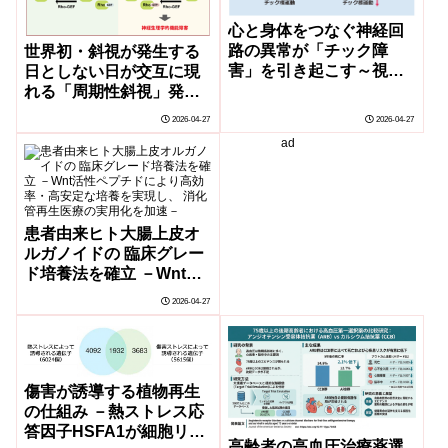
心と身体をつなぐ神経回
路の異常が「チック障
世界初・斜視が発生する
害」を引き起こす～視床
日としない日が交互に現
髄板内核と島皮質を結ぶ
れる「周期性斜視」発症
マウス神経回路に着目～
の分子機構を提唱
2026-04-27
2026-04-27
ad
患者由来ヒト大腸上皮オ
ルガノイドの 臨床グレー
ド培養法を確立 －Wnt活
性ペプチドにより高効
2026-04-27
率・高安定な培養を実現
し、 消化管再生医療の実
用化を加速－
傷害が誘導する植物再生
の仕組み －熱ストレス応
答因子HSFA1が細胞リプ
高齢者の高血圧治療薬選