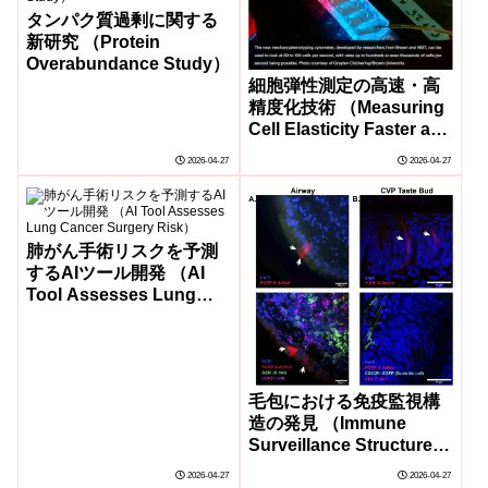
タンパク質過剰に関する
新研究 （Protein
Overabundance Study）
細胞弾性測定の高速・高
精度化技術 （Measuring
Cell Elasticity Faster and
More Reliably）
2026-04-27
2026-04-27
肺がん手術リスクを予測
するAIツール開発 （AI
Tool Assesses Lung
Cancer Surgery Risk）
毛包における免疫監視構
造の発見 （Immune
Surveillance Structures
Found in Skin Hair
2026-04-27
2026-04-27