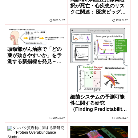
ログラミングを制御－
択が死亡・心疾患のリス
クに関連： 医療ビッグデ
ータの分析から明らかに
2026-04-27
2026-04-27
頭頸部がん治療で「どの
薬が効きやすいか」を予
測する新指標を発見－一
人ひとりにあった「精密
医療」の実現へ－
細菌システムの予測可能
性に関する研究
（Finding Predictability
in the Teeming World of
2026-04-27
2026-04-27
Bacteria）