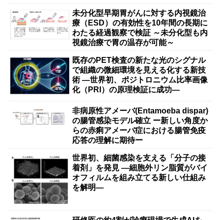
未分化型早期胃がんに対する内視鏡治
療（ESD）の有効性を10年間の長期に
わたる経過観察で検証 ～未分化型も内
視鏡治療で胃の温存が可能～
既存のPET検査の新たな光のシグナル
で組織の微細環境を見える化する新技
術 ―世界初、ポジトロニウム比率画像
化（PRI）の原理検証に成功―
非病原性アメーバ(Entamoeba dispar)
の腸管感染モデル確立 ー新しい角度か
らの赤痢アメーバ症における腸管免疫
応答の理解に期待ー
世界初、細菌感染を支える「分子の接
着剤」を発見 ―細胞外リン脂質がバイ
オフィルムを組み立てる新しい仕組み
を解明―