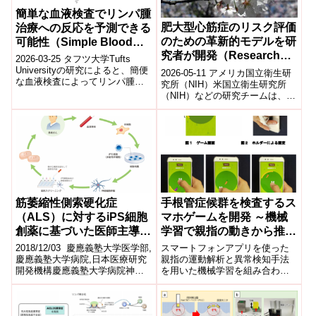
簡単な血液検査でリンパ腫
肥大型心筋症のリスク評価
治療への反応を予測できる
のための革新的モデルを研
可能性（Simple Blood
究者が開発（Researchers
Tests May Predict
2026-03-25 タフツ大学Tufts
develop innovative
Response to Lymphoma
Universityの研究によると、簡便
2026-05-11 アメリカ国立衛生研
な血液検査によってリンパ腫治
model for risk
Treatment）
究所（NIH）米国立衛生研究所
療への反応を予測できる可能性
（NIH）などの研究チームは、肥
assessment for
が示された。研究では...
大型心筋症（HCM）患者の重症
hypertrophic
化リスクをより正確に予測す
cardiomyopathy）
る...
筋萎縮性側索硬化症
手根管症候群を検査するス
（ALS）に対するiPS細胞
マホゲームを開発 ～機械
創薬に基づいた医師主導治
学習で親指の動きから推
験を開始
定、早期診断へ～
2018/12/03 慶應義塾大学医学部,
スマートフォンアプリを使った
慶應義塾大学病院,日本医療研究
親指の運動解析と異常検知手法
開発機構慶應義塾大学病院神経
を用いた機械学習を組み合わ
内科診療科部長の中原仁教授、
せ、手根管症候群を簡便にスク
診療科副部長の高橋愼一准教授
リーニングする方法を開発し
ら...
た。