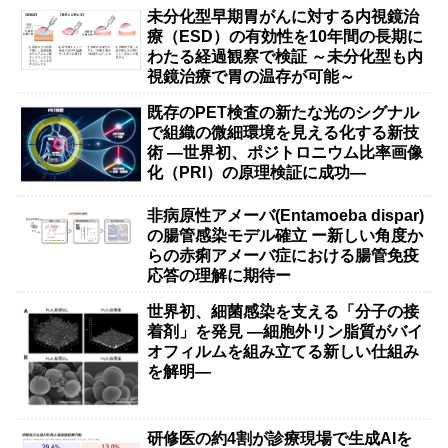
未分化型早期胃がんに対する内視鏡治
療（ESD）の有効性を10年間の長期に
わたる経過観察で検証 ～未分化型も内
視鏡治療で胃の温存が可能～
既存のPET検査の新たな光のシグナル
で組織の微細環境を見える化する新技
術 ―世界初、ポジトロニウム比率画像
化（PRI）の原理検証に成功―
非病原性アメーバ(Entamoeba dispar)
の腸管感染モデル確立 ー新しい角度か
らの赤痢アメーバ症における腸管免疫
応答の理解に期待ー
世界初、細菌感染を支える「分子の接
着剤」を発見 ―細胞外リン脂質がバイ
オフィルムを組み立てる新しい仕組み
を解明―
研修医の約4割が診療現場で生成AIを