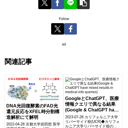
Follow
ad
関連記事
GoogleとChatGPT、医療
情報クエリで異なる結果
DNA光回復酵素のFAD光
(Google & ChatGPT have
還元反応をXFEL時分割構
mixed results in medical
造解析にて解明
2023-07-28 カリフォルニア大学
info queries)
リバーサイド校(UCR)◆カリフォ
2022-04-28 京都大学岩田想 医学
ルニア大学リバーサイド校の研