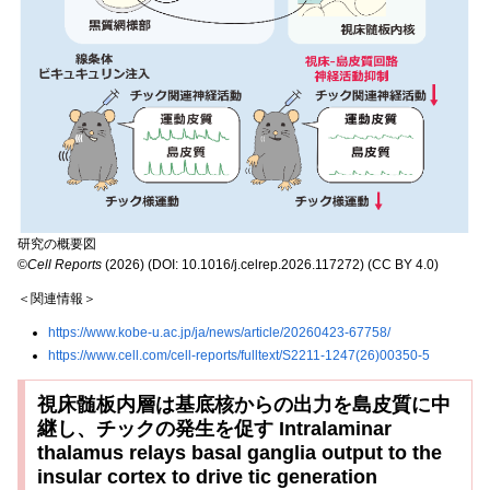
研究の概要図
©
Cell Reports
(2026) (DOI: 10.1016/j.celrep.2026.117272) (CC BY 4.0)
＜関連情報＞
https://www.kobe-u.ac.jp/ja/news/article/20260423-67758/
https://www.cell.com/cell-reports/fulltext/S2211-1247(26)00350-5
視床髄板内層は基底核からの出力を島皮質に中
継し、チックの発生を促す Intralaminar
thalamus relays basal ganglia output to the
insular cortex to drive tic generation