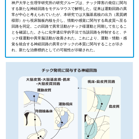
神戸大学と生理学研究所の研究グループは、チック障害の発症に関与
する新たな神経回路をモデルマウスで解明した。従来は運動回路の異
常が中心と考えられていたが、本研究では大脳基底核の出力（黒質網
様部）から視床髄板内核を介し、情動や感覚に関与する島皮質へ至る
回路を同定。この回路で異常活動がチック様運動と同期して生じるこ
とを確認した。さらに化学遺伝学的手法で当該回路を抑制すると、チ
ック様運動や異常脳活動が改善された。これにより、運動・情動・感
覚を統合する神経回路の異常がチックの本質に関与することが示さ
れ、新たな治療標的としての可能性が示唆された。