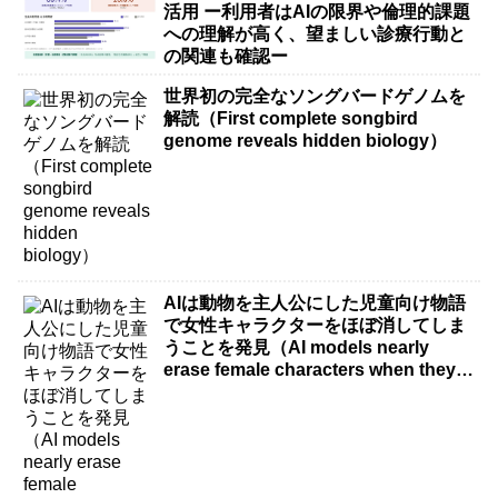
活用 ー利用者はAIの限界や倫理的課題
への理解が高く、望ましい診療行動と
の関連も確認ー
世界初の完全なソングバードゲノムを
解読（First complete songbird
genome reveals hidden biology）
AIは動物を主人公にした児童向け物語
で女性キャラクターをほぼ消してしま
うことを発見（AI models nearly
erase female characters when they
write kids stories about animals）