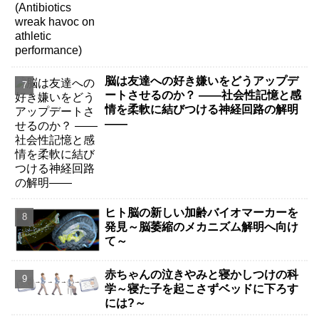
脳は友達への好き嫌いをどうアップデ
ートさせるのか？ ――社会性記憶と感
情を柔軟に結びつける神経回路の解明
――
ヒト脳の新しい加齢バイオマーカーを
発見～脳萎縮のメカニズム解明へ向け
て～
赤ちゃんの泣きやみと寝かしつけの科
学～寝た子を起こさずベッドに下ろす
には?～