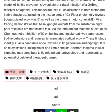
mechanisms remain incompletely understood. Here, we establish a mouse
model of tic-like movements by unilateral striatal injection of a GABA
A
receptor antagonist. This model induces c-Fos activation in both motor and
limbic structures, including the insular cortex (IC). Fiber photometry reveals
tic-associated activity in IC as well as the primary motor cortex (M1). Viral
tracing demonstrates that basal ganglia outputs from the substantia nigra
pars reticulata are transmitted to IC via the intralaminar thalamic nuclei (ITN).
Chemogenetic inhibition of IC or the thalamo-insular pathway suppresses
tic-like behaviors and reduces tic-associated cortical activity. These findings
identify IC as a candidate node involved in tic generation and highlight ITN
as relay stations linking motor and limbic circuits. Aberrant thalamo-insular
signaling may contribute to tic-related pathophysiology and represents a
potential circuit-level therapeutic target.
医療・健康
チック障害
大脳基底核
島皮質
神戸大学
神経回路
視床髄板内核
ad
ad
Share