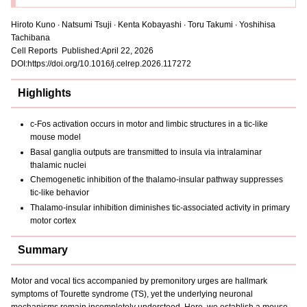
Hiroto Kuno ∙ Natsumi Tsuji ∙ Kenta Kobayashi ∙ Toru Takumi ∙ Yoshihisa
Tachibana
Cell Reports Published:April 22, 2026
DOI:https://doi.org/10.1016/j.celrep.2026.117272
Highlights
c-Fos activation occurs in motor and limbic structures in a tic-like
mouse model
Basal ganglia outputs are transmitted to insula via intralaminar
thalamic nuclei
Chemogenetic inhibition of the thalamo-insular pathway suppresses
tic-like behavior
Thalamo-insular inhibition diminishes tic-associated activity in primary
motor cortex
Summary
Motor and vocal tics accompanied by premonitory urges are hallmark
symptoms of Tourette syndrome (TS), yet the underlying neuronal