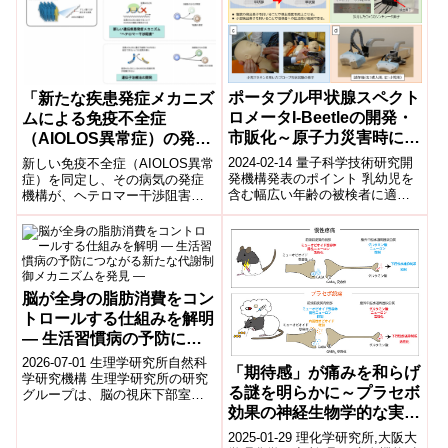
ポータブル甲状腺スペクト
「新たな疾患発症メカニズ
ロメータI-Beetleの開発・
ムによる免疫不全症
市販化～原子力災害時にお
（AIOLOS異常症）の発
ける公衆の甲状腺被ばく線
見」
2024-02-14 量子科学技術研究開
新しい免疫不全症（AIOLOS異常
量モニタリングに貢献～
発機構発表のポイント 乳幼児を
症）を同定し、その病気の発症
含む幅広い年齢の被検者に適用
機構が、ヘテロマー干渉阻害と
可能な軽量コンパクトな甲状腺
いう機序によるものであること
モニタを開発 甲状腺に集積した
を初めて明らかにした。
放射...
脳が全身の脂肪消費をコン
トロールする仕組みを解明
― 生活習慣病の予防につ
ながる新たな代謝制御メカ
2026-07-01 生理学研究所自然科
「期待感」が痛みを和らげ
ニズムを発見 ―
学研究機構 生理学研究所の研究
る謎を明らかに～プラセボ
グループは、脳の視床下部室傍
核（PVN）に存在するNos1ニュ
効果の神経生物学的な実態
ーロンが、全身のエネルギー
の解明～
2025-01-29 理化学研究所,大阪大
消...