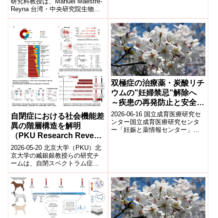
研究科教授は、Manuel Maestre-
究者による研究では、Googleと
Reyna 台湾・中央研究院生物化
ChatGPTの両方には...
學研究所客座助理教授、別所義
隆 同客座教...
双極症の治療薬・炭酸リチ
ウムの”妊婦禁忌”解除へ
～疾患の再発防止と安全な
妊娠・出産・育児の両立を
2026-06-16 国立成育医療研究セ
自閉症における社会機能差
目指す～
ンター国立成育医療研究センタ
異の階層構造を解明
ー「妊娠と薬情報センター」
（PKU Research Reveals
は、双極症（躁うつ病）の治療
Hierarchical Structure of
薬である炭酸リチウムについ
2026-05-20 北京大学（PKU）北
て、妊婦への...
Social Functioning
京大学の臧銀銀教授らの研究チ
ームは、自閉スペクトラム症
Differences in Autism）
（ASC）における社会機能の違
いが、個別に独立した特性では
なく、...