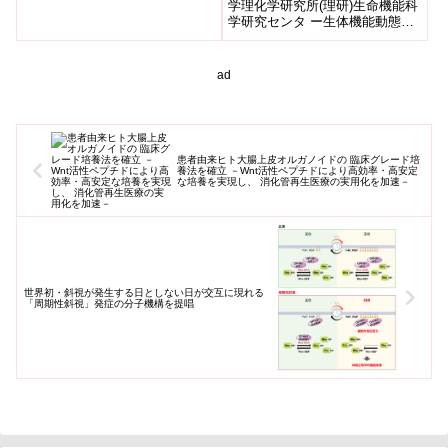
学理化学研究所(理研)生命機能科
学研究センタ ー生体機能動態イ
メージング研究チーム(研究当時)
の崔 翼龍 チームリーダ...
ad
患者由来ヒト大腸上皮オルガノイドの 臨床グレード培
養法を確立 －Wnt活性ペプチドにより高効率・高安定
な培養を実現し、 消化管再生医療の実用化を加速－
世界初・斜視が発生する日としない日が交互に現れる
「周期性斜視」発症の分子機構を提唱