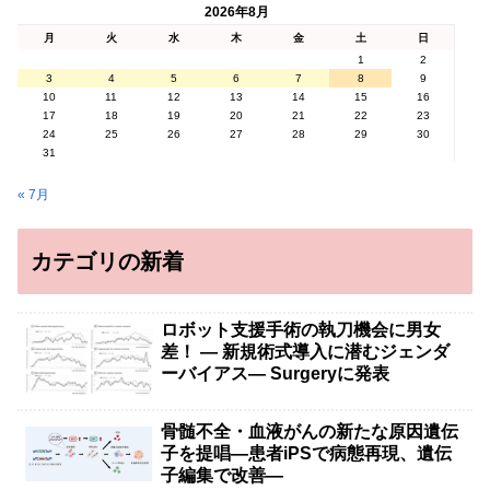
2026年8月
月
火
水
木
金
土
日
1
2
3
4
5
6
7
8
9
10
11
12
13
14
15
16
17
18
19
20
21
22
23
24
25
26
27
28
29
30
31
« 7月
カテゴリの新着
ロボット支援手術の執刀機会に男女
差！ — 新規術式導入に潜むジェンダ
ーバイアス— Surgeryに発表
骨髄不全・血液がんの新たな原因遺伝
子を提唱―患者iPSで病態再現、遺伝
子編集で改善―