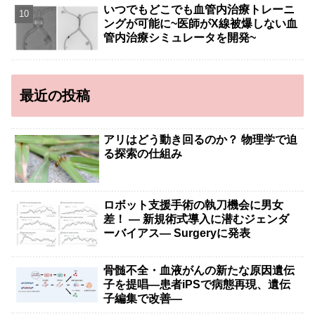
いつでもどこでも血管内治療トレーニ
ングが可能に~医師がX線被爆しない血
管内治療シミュレータを開発~
最近の投稿
アリはどう動き回るのか？ 物理学で迫
る探索の仕組み
ロボット支援手術の執刀機会に男女
差！ — 新規術式導入に潜むジェンダ
ーバイアス— Surgeryに発表
骨髄不全・血液がんの新たな原因遺伝
子を提唱―患者iPSで病態再現、遺伝
子編集で改善―