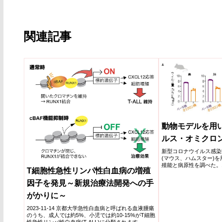
関連記事
動物モデルを用
ルス・オミクロ
新型コロナウイルス感染症(
(マウス、ハムスター)
殖能と病原性を調べた。
T細胞性急性リンパ性白血病の増殖
ルでの肺における増殖能
示唆された。オミクロン
因子を発見～新規治療法開発への手
体重減少と呼吸器症状の
の病原性は従来株よりも
がかりに～
2023-11-14 京都大学急性白血病と呼ばれる血液腫瘍
のうち、成人では約5%、小児では約10-15%がT細胞
性急性リンパ性白血病(T-ALL)に分類されます...