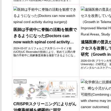
医師は手術中に脊髄の活動を観察で
きるようになった(Doctors can
now watch spinal cord activity
遠隔医療の普及
during surgery)
クセスを改善し
2024-03-07 カリフォルニア大学リバーサイド校
(UCR)UC Riversideの技術により、初めて人間の脊
研究（Growth in 
髄の手術中に高解像度画像を撮影できるようにな...
Not Improved Me
2026-03-05 ブラウン
University）の研
Access in Rural
がメンタルヘルスケアへの
Finds）
CRISPRスクリーニングによりがん
治療薬候補を網羅的に同定