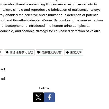
 molecules, thereby enhancing fluorescence response sensitivity
er allows simple and reproducible fabrication of multisensor arrays.
array enabled the selective and simultaneous detection of potential
enol, and 6-methyl-5-hepten-2-one. By combining hexane extraction
n of acetophenone introduced into human urine samples at
ucible, and scalable strategy for cell-based detection of volatile
サ
揮発性有機化合物
昆虫嗅覚受容体
東京大学
ad
ad
Follow