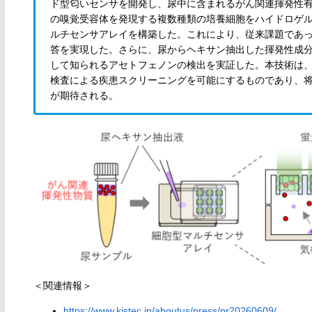
ド型匂いセンサを開発し、尿中に含まれるがん関連揮発性有
の嗅覚受容体を発現する複数種類の培養細胞をハイドロゲ
ルチセンサアレイを構築した。これにより、従来課題であ
答を実現した。さらに、尿からヘキサン抽出した揮発性成分
して知られるアセトフェノンの検出を実証した。本技術は
検査による疾患スクリーニングを可能にするものであり、
が期待される。
＜関連情報＞
https://www.kistec.jp/aboutus/press/pr20260609/