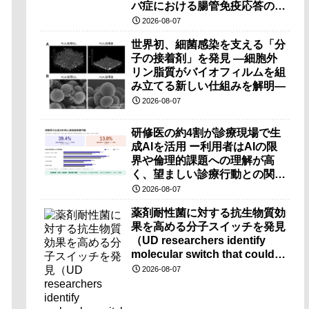
バ症における腸管免疫応答の理
解に期待ー
2026-08-07
世界初、細菌感染を支える「分
子の接着剤」を発見 ―細胞外
リン脂質がバイオフィルムを組
み立てる新しい仕組みを解明―
2026-08-07
研修医の約4割が診療現場で生
成AIを活用 ー利用者はAIの限
界や倫理的課題への理解が高
く、望ましい診療行動との関連
も確認ー
2026-08-07
薬剤耐性菌に対する抗生物質効
果を高める分子スイッチを発見
（UD researchers identify
molecular switch that could
make antibiotics more
2026-08-07
effective against drug-
resistant bacteria）