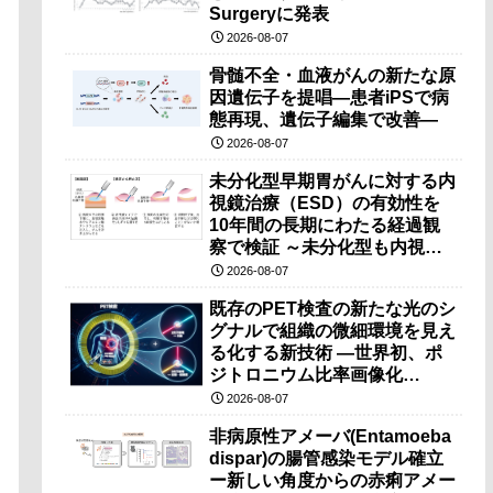
Surgeryに発表
2026-08-07
骨髄不全・血液がんの新たな原
因遺伝子を提唱―患者iPSで病
態再現、遺伝子編集で改善―
2026-08-07
未分化型早期胃がんに対する内
視鏡治療（ESD）の有効性を
10年間の長期にわたる経過観
察で検証 ～未分化型も内視鏡
治療で胃の温存が可能～
2026-08-07
既存のPET検査の新たな光のシ
グナルで組織の微細環境を見え
る化する新技術 ―世界初、ポ
ジトロニウム比率画像化
（PRI）の原理検証に成功―
2026-08-07
非病原性アメーバ(Entamoeba
dispar)の腸管感染モデル確立
ー新しい角度からの赤痢アメー