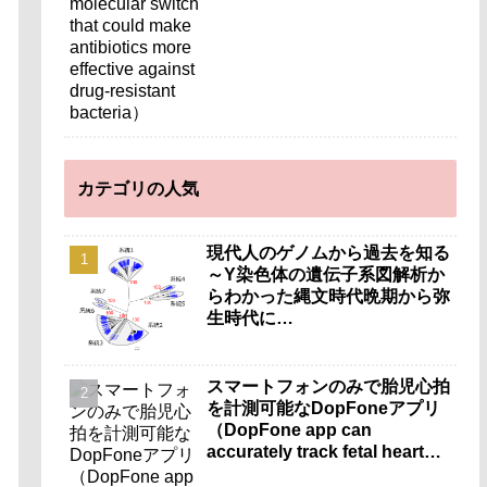
カテゴリの人気
現代人のゲノムから過去を知る
～Y染色体の遺伝子系図解析か
らわかった縄文時代晩期から弥
生時代に…
スマートフォンのみで胎児心拍
を計測可能なDopFoneアプリ
（DopFone app can
accurately track fetal heart
rate using only a