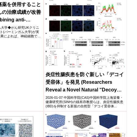
瘍薬を併用すること
んの治療成績が改善
ing anti-
ith chemo may
ンガム大学◆がん研究UKクリニ
ト(バーミンガム大学)が実
ildren’s cancer
結果によれば、神経細胞で発
炎症性腸疾患を防ぐ新しい「デコイ
受容体」を発見 (Researchers
Reveal a Novel Natural “Decoy
Receptor” That Protects Against
2026-01-07 中国科学院(CAS)中国科学院上海栄養・
健康研究所(SINH)の銭有存教授らは、炎症性腸疾患
Inflammatory Bowel Disease)
(IBD)を抑制する新規の自然型「デコイ受容体...