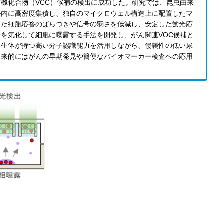
機化合物（VOC）候補の検出に成功した。研究では、昆虫由来
ル内に高密度集積し、独自のマイクロウェル構造上に配置したマ
った細胞応答のばらつきや信号の弱さを低減し、安定した蛍光応
を気化して細胞に曝露する手法を開発し、がん関連VOC候補と
、生体が持つ高い分子認識能力を活用しながら、侵襲性の低い尿
将来的にはがんの早期発見や簡便なバイオマーカー検査への応用