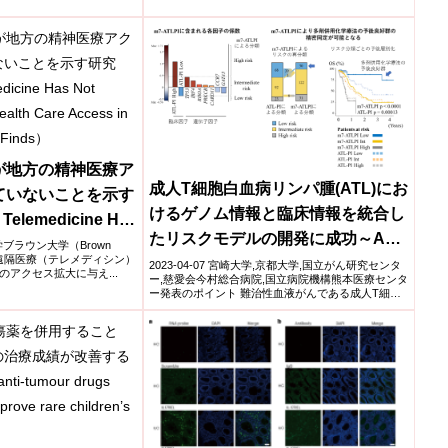
が地方の精神医療ア
成人T細胞白血病リンパ腫(ATL)にお
ていないことを示す
けるゲノム情報と臨床情報を統合し
Telemedicine Has
たリスクモデルの開発に成功～ATL
ntal Health Care
大学ブラウン大学（Brown
究は、遠隔医療（テレメディシン）
の個別化医療を推進～
2023-04-07 宮崎大学,京都大学,国立がん研究センタ
 Areas, Study
アクセス拡大に与え...
ー,慈愛会今村総合病院,国立病院機構熊本医療センタ
ー発表のポイント 難治性血液がんである成人T細胞
白...