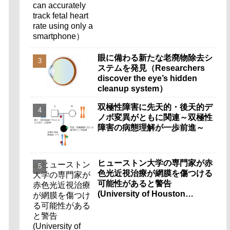
smartphone）
眼に備わる新たな老廃物除去シ
ステムを発見（Researchers
discover the eye’s hidden
cleanup system）
双極性障害に先天的・後天的デ
ノボ変異がともに関連～双極性
障害の病態理解が一歩前進～
ヒューストン大学の専門家が赤
色光近視治療が網膜を傷つける
可能性があると警告
(University of Houston
Expert Warns Red Light
Myopia Therapy Can Injure
Retina)