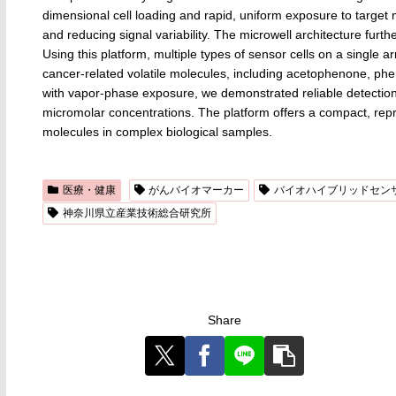
dimensional cell loading and rapid, uniform exposure to target
and reducing signal variability. The microwell architecture furth
Using this platform, multiple types of sensor cells on a single 
cancer-related volatile molecules, including acetophenone, ph
with vapor-phase exposure, we demonstrated reliable detectio
micromolar concentrations. The platform offers a compact, reprod
molecules in complex biological samples.
医療・健康
がんバイオマーカー
バイオハイブリッドセン
神奈川県立産業技術総合研究所
Share