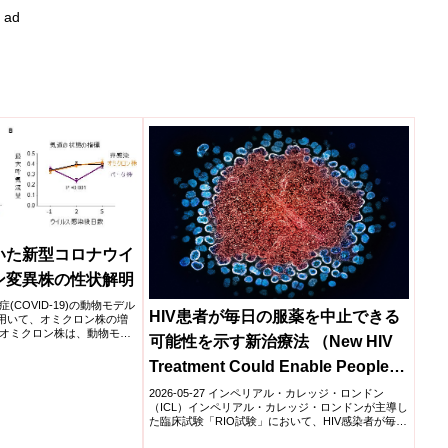
ad
いた新型コロナウイ
ン変異株の性状解明
COVID-19)の動物モデル
HIV患者が毎日の服薬を中止できる
を用いて、オミクロン株の増
オミクロン株は、動物モデ
可能性を示す新治療法 （New HIV
が従来株よりも低いことが
株を感染させた動物では、
Treatment Could Enable People to
悪化がみられないなど、そ
低いことが示唆された。
Safely Stop Daily Medication）
2026-05-27 インペリアル・カレッジ・ロンドン
（ICL）インペリアル・カレッジ・ロンドンが主導し
た臨床試験「RIO試験」において、HIV感染者が毎日
の抗...