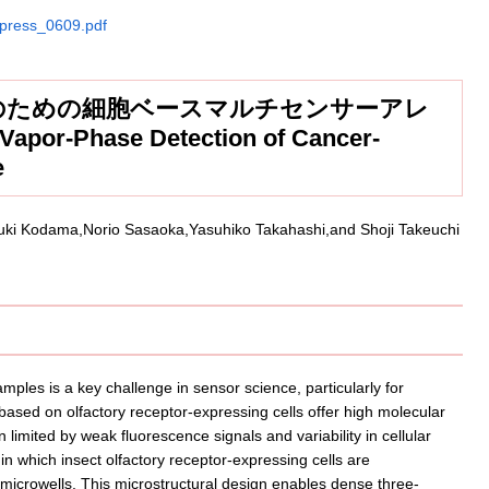
/press_0609.pdf
のための細胞ベースマルチセンサーアレ
 Vapor-Phase Detection of Cancer-
e
uki Kodama,Norio Sasaoka,Yasuhiko Takahashi,and Shoji Takeuchi
mples is a key challenge in sensor science, particularly for
based on olfactory receptor-expressing cells offer high molecular
n limited by weak fluorescence signals and variability in cellular
n which insect olfactory receptor-expressing cells are
 microwells. This microstructural design enables dense three-