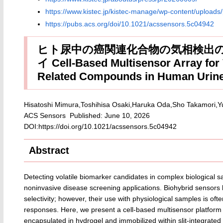
https://www.kistec.jp/kistec-manage/wp-content/uploads
https://pubs.acs.org/doi/10.1021/acssensors.5c04942
ヒト尿中の癌関連化合物の気相検出
イ Cell-Based Multisensor Array for
Related Compounds in Human Urin
Hisatoshi Mimura,Toshihisa Osaki,Haruka Oda,Sho Takamori,Y
ACS Sensors Published: June 10, 2026
DOI:https://doi.org/10.1021/acssensors.5c04942
Abstract
Detecting volatile biomarker candidates in complex biological sa
noninvasive disease screening applications. Biohybrid sensors 
selectivity; however, their use with physiological samples is ofte
responses. Here, we present a cell-based multisensor platform i
encapsulated in hydrogel and immobilized within slit-integrated