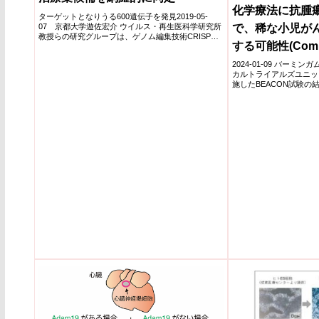
化学療法に抗腫
ターゲットとなりうる600遺伝子を発見2019-05-
で、稀な小児が
07 京都大学遊佐宏介 ウイルス・再生医科学研究所
教授らの研究グループは、ゲノム編集技術CRISPR-
する可能性(Combin
Ca...
tumour drugs w
2024-01-09 バーミ
カルトライアルズユニッ
improve rare ch
施したBEACON試験の
症す...
outcomes)