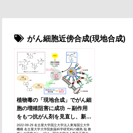
がん細胞近傍合成(現地合成)
植物毒の「現地合成」でがん細
胞の増殖阻害に成功 ～副作用
をもつ抗がん剤を見直し、新規
治療法へ～
2022-09-29 名古屋大学国立大学法人東海国立大学
機構 名古屋大学大学院創薬科学研究科の横島 聡 教