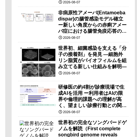
（PRI）の原理検証に成功―
2026-08-07
非病原性アメーバ(Entamoeba
dispar)の腸管感染モデル確立
ー新しい角度からの赤痢アメー
バ症における腸管免疫応答の理
解に期待ー
2026-08-07
世界初、細菌感染を支える「分
子の接着剤」を発見 ―細胞外
リン脂質がバイオフィルムを組
み立てる新しい仕組みを解明―
2026-08-07
研修医の約4割が診療現場で生
成AIを活用 ー利用者はAIの限
界や倫理的課題への理解が高
く、望ましい診療行動との関連
も確認ー
2026-08-07
世界初の完全なソングバードゲ
ノムを解読（First complete
songbird genome reveals