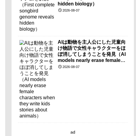
hidden biology）
2026-08-07
AIは動物を主人公にした児童向
け物語で女性キャラクターをほ
ぼ消してしまうことを発見（AI
models nearly erase female
characters when they write
2026-08-07
kids stories about animals）
ad