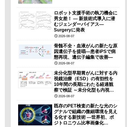
ロボット支援手術の執刀機会に
男女差！ — 新規術式導入に潜
むジェンダーバイアス—
Surgeryに発表
2026-08-07
骨髄不全・血液がんの新たな原
因遺伝子を提唱―患者iPSで病
態再現、遺伝子編集で改善―
2026-08-07
未分化型早期胃がんに対する内
視鏡治療（ESD）の有効性を
10年間の長期にわたる経過観
察で検証 ～未分化型も内視鏡
治療で胃の温存が可能～
2026-08-07
既存のPET検査の新たな光のシ
グナルで組織の微細環境を見え
る化する新技術 ―世界初、ポ
ジトロニウム比率画像化