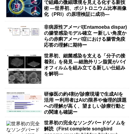
で組織の微細環境を見える化する新技
術 ―世界初、ポジトロニウム比率画像
化（PRI）の原理検証に成功―
非病原性アメーバ(Entamoeba dispar)
の腸管感染モデル確立 ー新しい角度か
らの赤痢アメーバ症における腸管免疫
応答の理解に期待ー
世界初、細菌感染を支える「分子の接
着剤」を発見 ―細胞外リン脂質がバイ
オフィルムを組み立てる新しい仕組み
を解明―
研修医の約4割が診療現場で生成AIを
活用 ー利用者はAIの限界や倫理的課題
への理解が高く、望ましい診療行動と
の関連も確認ー
世界初の完全なソングバードゲノムを
解読（First complete songbird