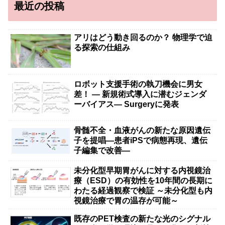
最近の投稿
アリはどう動き回るのか？ 物理学で迫
る探索の仕組み
ロボット支援手術の執刀機会に男女
差！ — 新規術式導入に潜むジェンダ
ーバイアス— Surgeryに発表
骨髄不全・血液がんの新たな原因遺伝
子を提唱―患者iPSで病態再現、遺伝
子編集で改善―
未分化型早期胃がんに対する内視鏡治
療（ESD）の有効性を10年間の長期に
わたる経過観察で検証 ～未分化型も内
視鏡治療で胃の温存が可能～
既存のPET検査の新たな光のシグナル