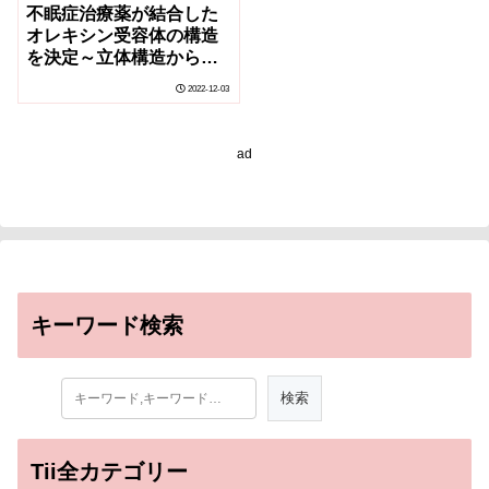
不眠症治療薬が結合した
オレキシン受容体の構造
を決定～立体構造から合
理的新規治療薬開発へ向
2022-12-03
けて～
ad
キーワード検索
Tii全カテゴリー