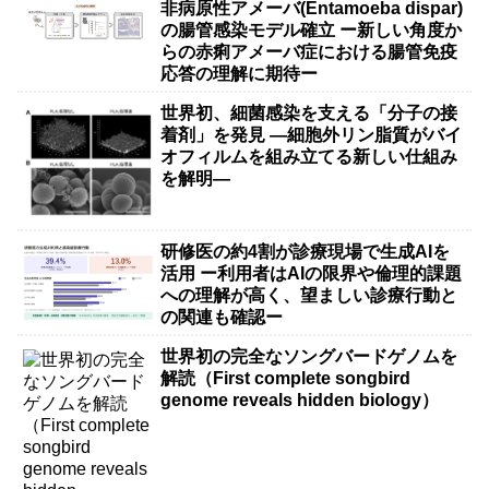
非病原性アメーバ(Entamoeba dispar)
の腸管感染モデル確立 ー新しい角度か
らの赤痢アメーバ症における腸管免疫
応答の理解に期待ー
世界初、細菌感染を支える「分子の接
着剤」を発見 ―細胞外リン脂質がバイ
オフィルムを組み立てる新しい仕組み
を解明―
研修医の約4割が診療現場で生成AIを
活用 ー利用者はAIの限界や倫理的課題
への理解が高く、望ましい診療行動と
の関連も確認ー
世界初の完全なソングバードゲノムを
解読（First complete songbird
genome reveals hidden biology）