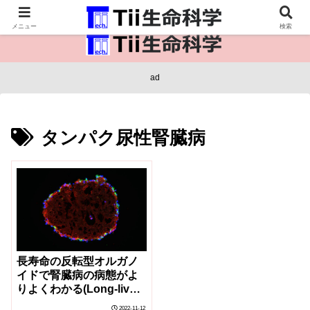
医療保健・生命・生物の情報インフラ。
メニュー
検索
ad
タンパク尿性腎臓病
長寿命の反転型オルガノ
イドで腎臓病の病態がよ
りよくわかる(Long-lived
Inverted Organoids Offer
2022-11-12