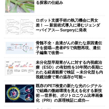
る探索の仕組み
ロボット支援手術の執刀機会に男女
差！ — 新規術式導入に潜むジェンダ
ーバイアス— Surgeryに発表
骨髄不全・血液がんの新たな原因遺伝
子を提唱―患者iPSで病態再現、遺伝
子編集で改善―
未分化型早期胃がんに対する内視鏡治
療（ESD）の有効性を10年間の長期に
わたる経過観察で検証 ～未分化型も内
視鏡治療で胃の温存が可能～
既存のPET検査の新たな光のシグナル
で組織の微細環境を見える化する新技
術 ―世界初、ポジトロニウム比率画像
化（PRI）の原理検証に成功―