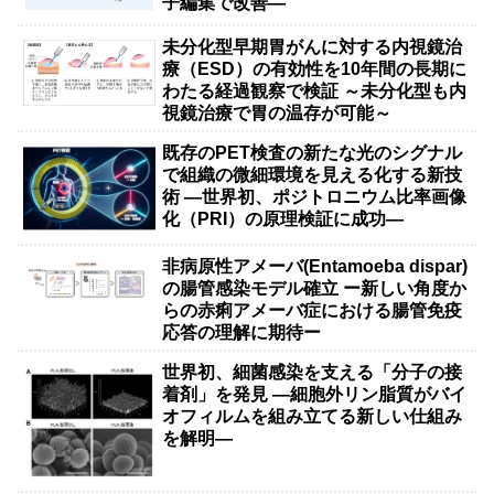
子編集で改善―
未分化型早期胃がんに対する内視鏡治
療（ESD）の有効性を10年間の長期に
わたる経過観察で検証 ～未分化型も内
視鏡治療で胃の温存が可能～
既存のPET検査の新たな光のシグナル
で組織の微細環境を見える化する新技
術 ―世界初、ポジトロニウム比率画像
化（PRI）の原理検証に成功―
非病原性アメーバ(Entamoeba dispar)
の腸管感染モデル確立 ー新しい角度か
らの赤痢アメーバ症における腸管免疫
応答の理解に期待ー
世界初、細菌感染を支える「分子の接
着剤」を発見 ―細胞外リン脂質がバイ
オフィルムを組み立てる新しい仕組み
を解明―