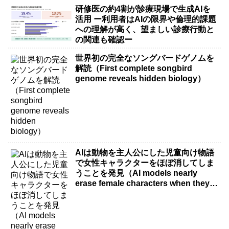
研修医の約4割が診療現場で生成AIを
活用 ー利用者はAIの限界や倫理的課題
への理解が高く、望ましい診療行動と
の関連も確認ー
世界初の完全なソングバードゲノムを
解読（First complete songbird
genome reveals hidden biology）
AIは動物を主人公にした児童向け物語
で女性キャラクターをほぼ消してしま
うことを発見（AI models nearly
erase female characters when they
write kids stories about animals）