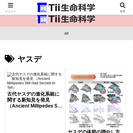
医療保健・生命・生物の情報インフラ。
メニュー
検索
ad
ヤスデ
古代ヤスデの進化系統に
関する新知見を発見
（Ancient Millipedes Still
Had Secrets to Tell）
ヤスデの体節の増やし方