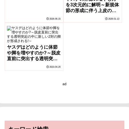
を3次元的に解明～新規体
節の形成に伴う上皮の陥
入と筋肉の繋ぎ替えを可
2026-06-15
2026-01-13
視化～
ヤスデはどのように体節
や脚を増やすのか?～脱皮
直前に突出する透明突起
の中に新しい2対の脚が形
2023-04-20
成される!～
ad