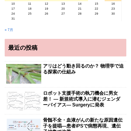
10
11
12
13
14
15
16
17
18
19
20
21
22
23
24
25
26
27
28
29
30
31
« 7月
最近の投稿
アリはどう動き回るのか？ 物理学で迫
る探索の仕組み
ロボット支援手術の執刀機会に男女
差！ — 新規術式導入に潜むジェンダ
ーバイアス— Surgeryに発表
骨髄不全・血液がんの新たな原因遺伝
子を提唱―患者iPSで病態再現、遺伝