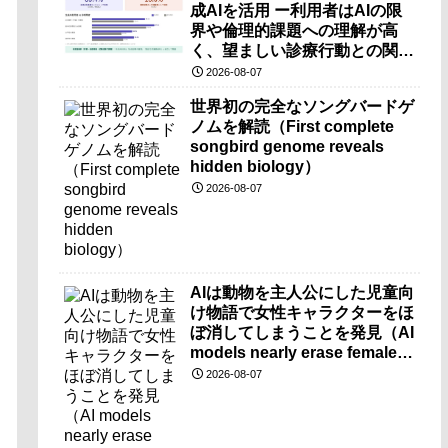
成AIを活用 ー利用者はAIの限
界や倫理的課題への理解が高
く、望ましい診療行動との関連
も確認ー
2026-08-07
世界初の完全なソングバードゲ
ノムを解読（First complete
songbird genome reveals
hidden biology）
2026-08-07
AIは動物を主人公にした児童向
け物語で女性キャラクターをほ
ぼ消してしまうことを発見（AI
models nearly erase female
characters when they write
2026-08-07
kids stories about animals）