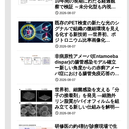
10年間の長期にわたる経過観
察で検証 ～未分化型も内視鏡
治療で胃の温存が可能～
2026-08-07
既存のPET検査の新たな光のシ
グナルで組織の微細環境を見え
る化する新技術 ―世界初、ポ
ジトロニウム比率画像化
（PRI）の原理検証に成功―
2026-08-07
非病原性アメーバ(Entamoeba
dispar)の腸管感染モデル確立
ー新しい角度からの赤痢アメー
バ症における腸管免疫応答の理
解に期待ー
2026-08-07
世界初、細菌感染を支える「分
子の接着剤」を発見 ―細胞外
リン脂質がバイオフィルムを組
み立てる新しい仕組みを解明―
2026-08-07
研修医の約4割が診療現場で生