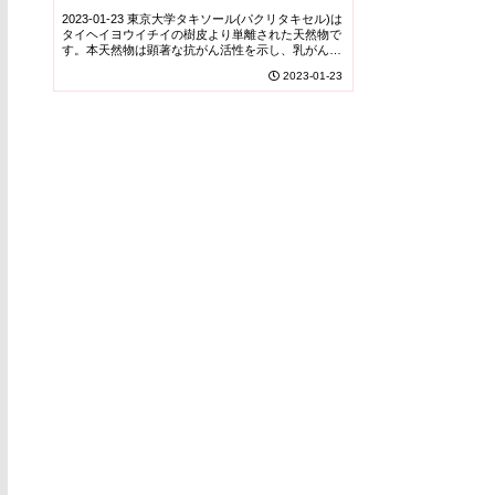
2023-01-23 東京大学タキソール(パクリタキセル)は
タイヘイヨウイチイの樹皮より単離された天然物で
す。本天然物は顕著な抗がん活性を示し、乳がん、
卵巣がん、肺がんなどの治療薬として、広く臨床利
2023-01-23
用されています。その強力な抗がん活性は、特...