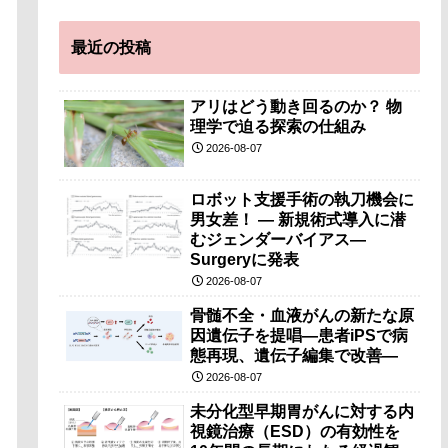
最近の投稿
アリはどう動き回るのか？ 物
理学で迫る探索の仕組み
2026-08-07
ロボット支援手術の執刀機会に
男女差！ — 新規術式導入に潜
むジェンダーバイアス—
Surgeryに発表
2026-08-07
骨髄不全・血液がんの新たな原
因遺伝子を提唱―患者iPSで病
態再現、遺伝子編集で改善―
2026-08-07
未分化型早期胃がんに対する内
視鏡治療（ESD）の有効性を