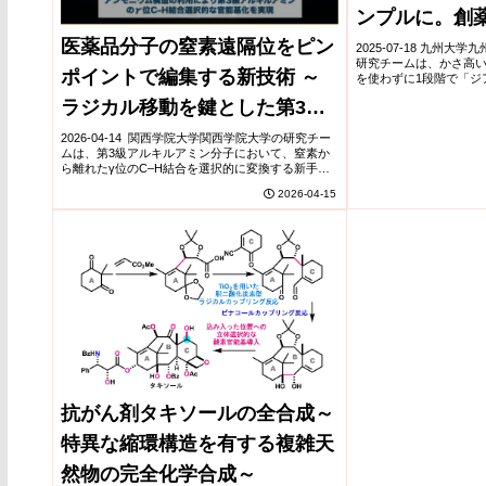
ンプルに。創
医薬品分子の窒素遠隔位をピン
発に貢献～
2025-07-18 九州
研究チームは、かさ高い
ポイントで編集する新技術 ～
を使わずに1段階で「ジ
を開発しました。得ら
ラジカル移動を鍵とした第3級
解してラジカルを生成し、
アミンの遠隔C–H官能基化～
2026-04-14 関西学院大学関西学院大学の研究チー
ムは、第3級アルキルアミン分子において、窒素か
ら離れたγ位のC–H結合を選択的に変換する新手法
を開発した。鍵となるのはα-アンモニオラジカルに
2026-04-15
よる分子内1,5-水素原子移動で、ラジカ...
抗がん剤タキソールの全合成～
特異な縮環構造を有する複雑天
然物の完全化学合成～