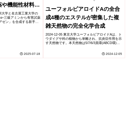
薬や機能性材料開
ユーフォルビアロイドAの全合
大学九州大学と名古屋工業大学の
成4種のエステルが密集した複
α–三級アミンから有害試薬
アゼン」を合成する新手法
雑天然物の完全化学合成
れたジアゼンは、熱や光で分
炭素–窒素結合を炭素...
2024-12-05 東京大学ユーフォルビアロイドAは、ト
ウダイグサ科の植物から単離され、抗炎症作用を示
す天然物です。本天然物は5/7/6/3員環(ABCD環)が
高度に縮環した炭素骨格上に、11個の連続する不斉
炭素と7個の酸素官能基が密集し...
2025-07-18
2024-12-05