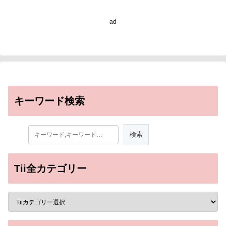
発に成功 ～さまざまな光
治療技術の臨床応用に道
ad
を切り開く～
キーワード検索
Tii全カテゴリー