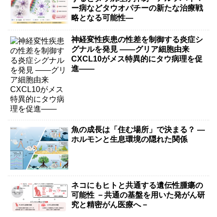
ー病などタウオパチーの新たな治療戦
略となる可能性―
神経変性疾患の性差を制御する炎症シ
グナルを発見 ――グリア細胞由来
CXCL10がメス特異的にタウ病理を促
進――
魚の成長は「住む場所」で決まる？ ―
ホルモンと生息環境の隠れた関係
ネコにもヒトと共通する遺伝性腫瘍の
可能性 －共通の基盤を用いた発がん研
究と精密がん医療へ－