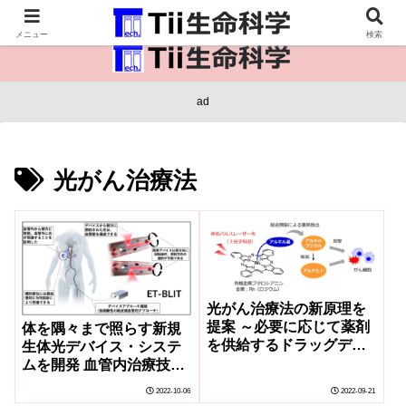
医療保健・生命・生物の情報インフラ。
メニュー
検索
ad
光がん治療法
光がん治療法の新原理を
提案 ～必要に応じて薬剤
体を隅々まで照らす新規
を供給するドラッグデリ
生体光デバイス・システ
バリーシステムへの発展
ムを開発 血管内治療技術
に期待～
を応用した光照射デバイ
2022-10-06
2022-09-21
ス・システム(ET-BLIT)開