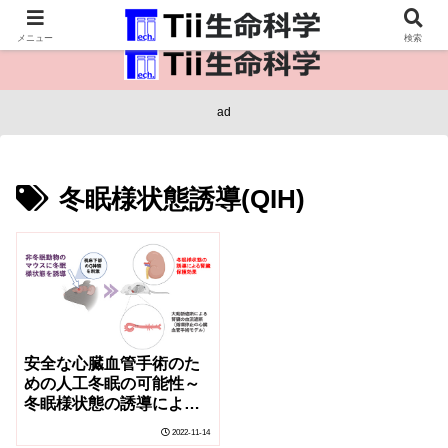
医療保健・生命・生物の情報インフラ。
メニュー
検索
ad
冬眠様状態誘導(QIH)
安全な心臓血管手術のた
めの人工冬眠の可能性～
冬眠様状態の誘導によ
り、虚血から臓器を保護
2022-11-14
できる～