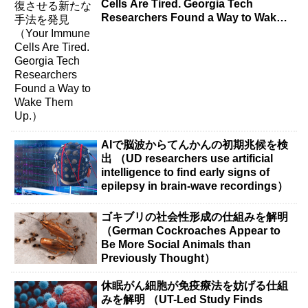
Cells Are Tired. Georgia Tech
Researchers Found a Way to Wake
Them Up.）
AIで脳波からてんかんの初期兆候を検
出 （UD researchers use artificial
intelligence to find early signs of
epilepsy in brain-wave recordings）
ゴキブリの社会性形成の仕組みを解明
（German Cockroaches Appear to
Be More Social Animals than
Previously Thought）
休眠がん細胞が免疫療法を妨げる仕組
みを解明 （UT-Led Study Finds