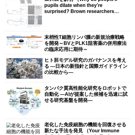
pupils dilate when they’re
surprised? Brown researchers
explain）
末梢性T細胞リンパ腫の新規治療戦略
を開発～BVとPLK1阻害薬の併用療法
の臨床応用に期待～
ヒト胚モデル研究のガバナンスを考え
る ―日本の新指針と国際ガイドライン
の比較から―
タンパク質高性能化研究をロボットで
自動化 ―AIが提案した候補を迅速に試
せる研究基盤を開発―
老化した免疫細胞の機能を回復させる
新たな手法を発見 （Your Immune