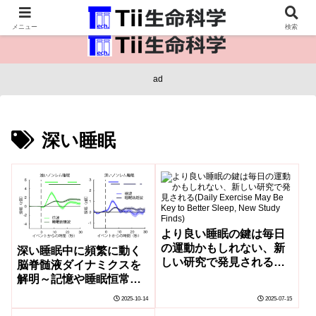
医療保健・生命・生物の情報インフラ。
メニュー
検索
ad
深い睡眠
より良い睡眠の鍵は毎日
の運動かもしれない、新
深い睡眠中に頻繁に動く
しい研究で発見される
脳脊髄液ダイナミクスを
(Daily Exercise May Be
解明～記憶や睡眠恒常性
Key to Better Sleep, New
などに重要な脳活動と同
2025-10-14
2025-07-15
Study Finds)
期する脳脊髄液信号～