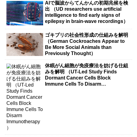
AIで脳波からてんかんの初期兆候を検
出 （UD researchers use artificial
intelligence to find early signs of
epilepsy in brain-wave recordings）
ゴキブリの社会性形成の仕組みを解明
（German Cockroaches Appear to
Be More Social Animals than
Previously Thought）
休眠がん細胞が免疫療法を妨げる仕組
みを解明 （UT-Led Study Finds
Dormant Cancer Cells Block
Immune Cells To Disarm
Immunotherapy）