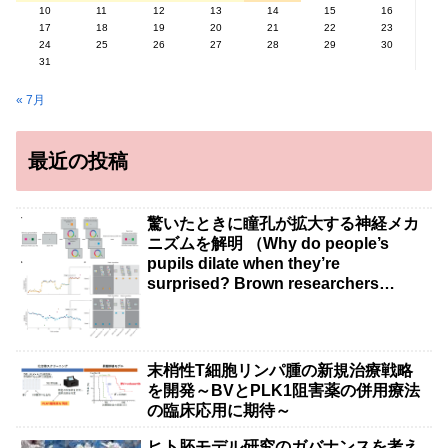
10
11
12
13
14
15
16
17
18
19
20
21
22
23
24
25
26
27
28
29
30
31
« 7月
最近の投稿
驚いたときに瞳孔が拡大する神経メカ
ニズムを解明 （Why do people’s
pupils dilate when they’re
surprised? Brown researchers
explain）
末梢性T細胞リンパ腫の新規治療戦略
を開発～BVとPLK1阻害薬の併用療法
の臨床応用に期待～
ヒト胚モデル研究のガバナンスを考え