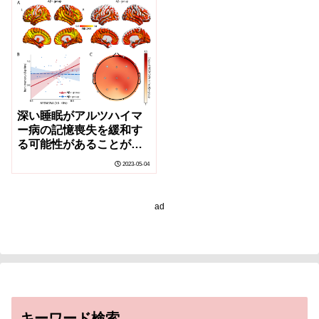
深い睡眠がアルツハイマ
ー病の記憶喪失を緩和す
る可能性があることが判
明(Deep sleep may
2023-05-04
mitigate Alzheimer’s
memory loss, Berkeley
research shows)
ad
キーワード検索