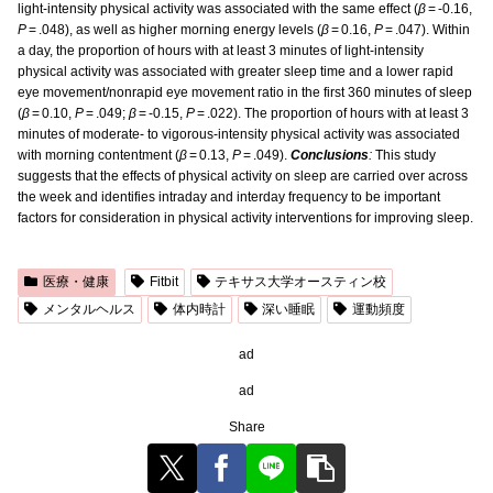
light-intensity physical activity was associated with the same effect (
β
= -0.16,
P
= .048), as well as higher morning energy levels (
β
= 0.16,
P
= .047). Within
a day, the proportion of hours with at least 3 minutes of light-intensity
physical activity was associated with greater sleep time and a lower rapid
eye movement/nonrapid eye movement ratio in the first 360 minutes of sleep
(
β
= 0.10,
P
= .049;
β
= -0.15,
P
= .022). The proportion of hours with at least 3
minutes of moderate- to vigorous-intensity physical activity was associated
with morning contentment (
β
= 0.13,
P
= .049).
Conclusions
:
This study
suggests that the effects of physical activity on sleep are carried over across
the week and identifies intraday and interday frequency to be important
factors for consideration in physical activity interventions for improving sleep.
医療・健康
Fitbit
テキサス大学オースティン校
メンタルヘルス
体内時計
深い睡眠
運動頻度
ad
ad
Share