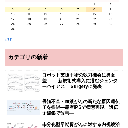
1
2
3
4
5
6
7
8
9
10
11
12
13
14
15
16
17
18
19
20
21
22
23
24
25
26
27
28
29
30
31
« 7月
カテゴリの新着
ロボット支援手術の執刀機会に男女
差！ — 新規術式導入に潜むジェンダ
ーバイアス— Surgeryに発表
骨髄不全・血液がんの新たな原因遺伝
子を提唱―患者iPSで病態再現、遺伝
子編集で改善―
未分化型早期胃がんに対する内視鏡治