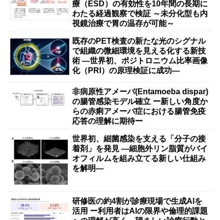
療（ESD）の有効性を10年間の長期に
わたる経過観察で検証 ～未分化型も内
視鏡治療で胃の温存が可能～
既存のPET検査の新たな光のシグナル
で組織の微細環境を見える化する新技
術 ―世界初、ポジトロニウム比率画像
化（PRI）の原理検証に成功―
非病原性アメーバ(Entamoeba dispar)
の腸管感染モデル確立 ー新しい角度か
らの赤痢アメーバ症における腸管免疫
応答の理解に期待ー
世界初、細菌感染を支える「分子の接
着剤」を発見 ―細胞外リン脂質がバイ
オフィルムを組み立てる新しい仕組み
を解明―
研修医の約4割が診療現場で生成AIを
活用 ー利用者はAIの限界や倫理的課題