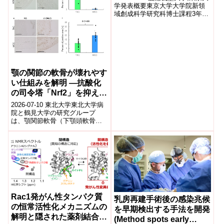
開発への応用を目指して～
学発表概要東京大学大学院新領
域創成科学研究科博士課程3年の
薛世玲那、慶應義塾大学再生医
療リサーチセンターの岡野栄之
セン...
顎の関節の軟骨が壊れやす
い仕組みを解明 ―抗酸化
の司令塔「Nrf2」を抑える
後天的な目印を発見―
2026-07-10 東北大学東北大学病
院と鶴見大学の研究グループ
は、顎関節軟骨（下顎頭軟骨）
が膝関節などの軟骨より変性し
やすい分子メカニズムを解明し
た。マウス...
Rac1発がん性タンパク質
乳房再建手術後の感染兆候
の恒常活性化メカニズムの
を早期検出する手法を開発
解明と隠された薬剤結合部
(Method spots early