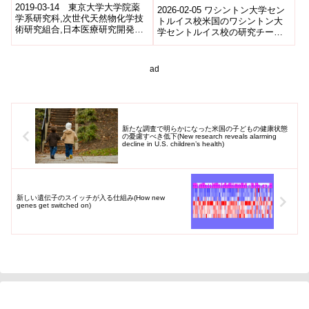
位の発見
signs of infection after
2019-03-14 東京大学大学院薬
2026-02-05 ワシントン大学セン
学系研究科,次世代天然物化学技
breast cancer
トルイス校米国のワシントン大
術研究組合,日本医療研究開発機
学セントルイス校の研究チーム
reconstruction)
構がんは、遺伝子に変異が生じ
は、乳がん手術後の乳房再建に
てタンパク質の機能が異常にな
おいて、感染症の初期兆候を早
り発症...
期に検出...
ad
新たな調査で明らかになった米国の子どもの健康状態
の憂慮すべき低下(New research reveals alarming
decline in U.S. children’s health)
新しい遺伝子のスイッチが入る仕組み(How new
genes get switched on)