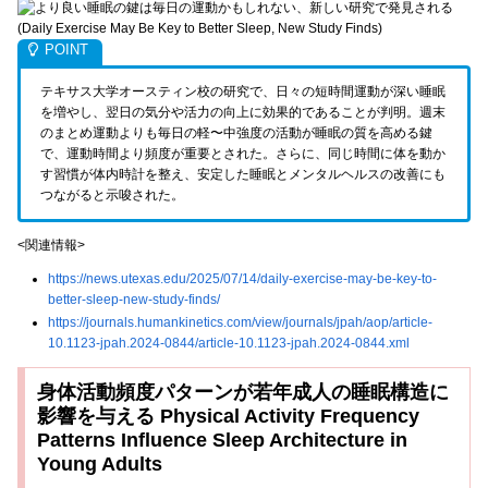
テキサス大学オースティン校の研究で、日々の短時間運動が深い睡眠
を増やし、翌日の気分や活力の向上に効果的であることが判明。週末
のまとめ運動よりも毎日の軽〜中強度の活動が睡眠の質を高める鍵
で、運動時間より頻度が重要とされた。さらに、同じ時間に体を動か
す習慣が体内時計を整え、安定した睡眠とメンタルヘルスの改善にも
つながると示唆された。
<関連情報>
https://news.utexas.edu/2025/07/14/daily-exercise-may-be-key-to-
better-sleep-new-study-finds/
https://journals.humankinetics.com/view/journals/jpah/aop/article-
10.1123-jpah.2024-0844/article-10.1123-jpah.2024-0844.xml
身体活動頻度パターンが若年成人の睡眠構造に
影響を与える Physical Activity Frequency
Patterns Influence Sleep Architecture in
Young Adults