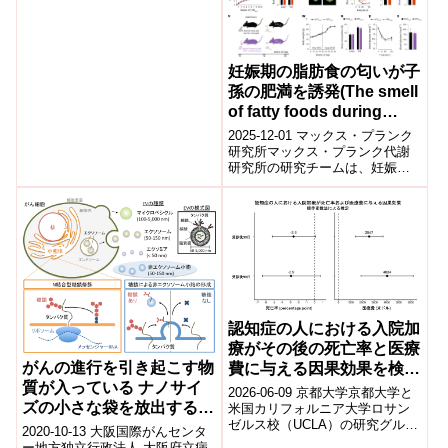
富な地中海食が健康に良い影響
replacing butter with
を与えることがさらに確実にな
high-quality plant oils)
った。W...
妊娠期の脂肪食の匂いが子
孫の肥満を誘発(The smell
of fatty foods during
pregnancy promotes
2025-12-01 マックス・プランク
obesity in offspring)
研究所マックス・プランク代謝
研究所の研究チームは、妊娠中
に母親が脂肪分の高い食品の
「匂い」にさらされるだけで、
子の将来的...
認知症の人における入院加
療がその後の死亡率と医療
がんの進行を引き起こす物
費に与える因果効果を検証
質が入っている ナノサイ
―丁寧な入院判断が重要―
2026-06-09 京都大学京都大学と
ズの小さな袋を放出する仕
米国カリフォルニア大学ロサン
ゼルス校（UCLA）の研究グルー
組みを解明
2020-10-13 大阪国際がんセンタ
プは、米国メディケアの約87万
ー地方独立行政法人 大阪府立病