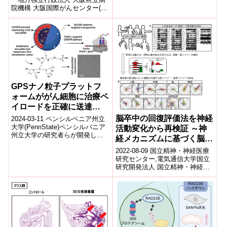
件の救急外来受診データを用い
院機構 大阪国際がんセンター(以
て...
下、当センター) 研究所・糖鎖オ
ンコロジー部は、がんの進行...
GPSナノ粒子プラットフ
ォームががん細胞に治療ペ
イロードを正確に送達
(GPS nanoparticle
脳卒中の回復評価法を神経
2024-03-11 ペンシルベニア州立
platform precisely
大学(PennState)ペンシルバニア
活動変化から再検証 ～神
州立大学の研究者らが開発した
delivers therapeutic
経メカニズムに基づく脳卒
新しい「GPSナノ粒子」は、静
payload to cancer cells)
中回復評価への応用に期待
2022-08-09 国立精神・神経医療
脈内投与され、がん細胞...
～
研究センター,電気通信大学国立
研究開発法人 国立精神・神経医
療研究センター(NCNP)神経研究
所モデル動物開発研究部の関...