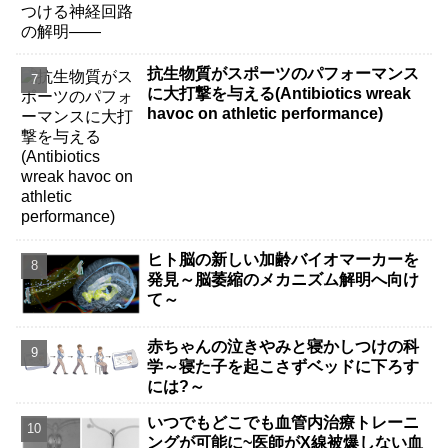
抗生物質がスポーツのパフォーマンス
に大打撃を与える(Antibiotics wreak
havoc on athletic performance)
ヒト脳の新しい加齢バイオマーカーを
発見～脳萎縮のメカニズム解明へ向け
て～
赤ちゃんの泣きやみと寝かしつけの科
学～寝た子を起こさずベッドに下ろす
には?～
いつでもどこでも血管内治療トレーニ
ングが可能に~医師がX線被爆しない血