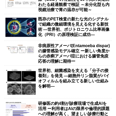
わたる経過観察で検証 ～未分化型も内
視鏡治療で胃の温存が可能～
既存のPET検査の新たな光のシグナル
で組織の微細環境を見える化する新技
術 ―世界初、ポジトロニウム比率画像
化（PRI）の原理検証に成功―
非病原性アメーバ(Entamoeba dispar)
の腸管感染モデル確立 ー新しい角度か
らの赤痢アメーバ症における腸管免疫
応答の理解に期待ー
世界初、細菌感染を支える「分子の接
着剤」を発見 ―細胞外リン脂質がバイ
オフィルムを組み立てる新しい仕組み
を解明―
研修医の約4割が診療現場で生成AIを
活用 ー利用者はAIの限界や倫理的課題
への理解が高く、望ましい診療行動と