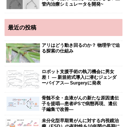
管内治療シミュレータを開発~
最近の投稿
アリはどう動き回るのか？ 物理学で迫
る探索の仕組み
ロボット支援手術の執刀機会に男女
差！ — 新規術式導入に潜むジェンダ
ーバイアス— Surgeryに発表
骨髄不全・血液がんの新たな原因遺伝
子を提唱―患者iPSで病態再現、遺伝
子編集で改善―
未分化型早期胃がんに対する内視鏡治
療（ESD）の有効性を10年間の長期に