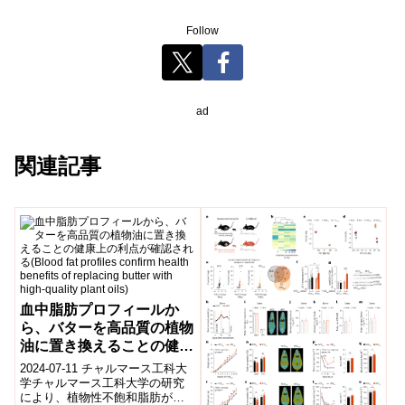
Follow
ad
関連記事
血中脂肪プロフィールか
ら、バターを高品質の植物
油に置き換えることの健康
上の利点が確認される
2024-07-11 チャルマース工科大
(Blood fat profiles
学チャルマース工科大学の研究
により、植物性不飽和脂肪が豊
confirm health benefits of