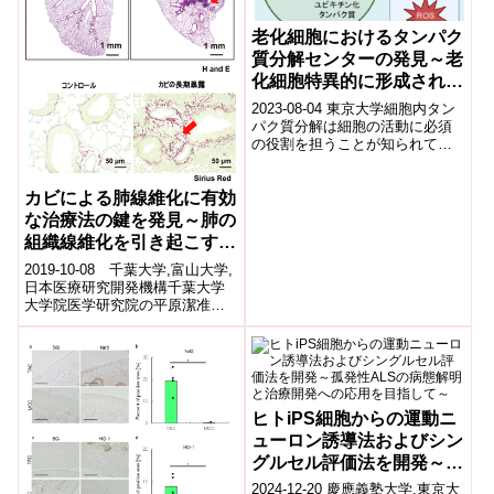
老化細胞におけるタンパク
質分解センターの発見～老
化細胞特異的に形成される
タンパク質分解酵素複合体
2023-08-04 東京大学細胞内タン
を含む新たな核内液滴構造
パク質分解は細胞の活動に必須
の役割を担うことが知られてい
の発見～
ますが、老化への関与について
その分子機構は不明でした。東
京大学大...
カビによる肺線維化に有効
な治療法の鍵を発見～肺の
組織線維化を引き起こす新
たな細胞集団を同定～
2019-10-08 千葉大学,富山大学,
日本医療研究開発機構千葉大学
大学院医学研究院の平原潔准教
授、中山俊憲教授らの研究グル
ープは、富山大学医学部第一内
科の市...
ヒトiPS細胞からの運動ニ
ューロン誘導法およびシン
グルセル評価法を開発～孤
発性ALSの病態解明と治療
2024-12-20 慶應義塾大学,東京大