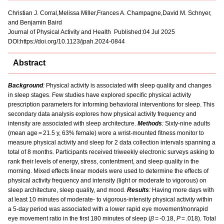
Christian J. Corral,Melissa Miller,Frances A. Champagne,David M. Schnyer,
and Benjamin Baird
Journal of Physical Activity and Health Published:04 Jul 2025
DOI:https://doi.org/10.1123/jpah.2024-0844
Abstract
Background
:
Physical activity is associated with sleep quality and changes
in sleep stages. Few studies have explored specific physical activity
prescription parameters for informing behavioral interventions for sleep. This
secondary data analysis explores how physical activity frequency and
intensity are associated with sleep architecture.
Methods
:
Sixty-nine adults
(mean age = 21.5 y, 63% female) wore a wrist-mounted fitness monitor to
measure physical activity and sleep for 2 data collection intervals spanning a
total of 8 months. Participants received triweekly electronic surveys asking to
rank their levels of energy, stress, contentment, and sleep quality in the
morning. Mixed effects linear models were used to determine the effects of
physical activity frequency and intensity (light or moderate to vigorous) on
sleep architecture, sleep quality, and mood.
Results
:
Having more days with
at least 10 minutes of moderate- to vigorous-intensity physical activity within
a 5-day period was associated with a lower rapid eye movement/nonrapid
eye movement ratio in the first 180 minutes of sleep (
β
= -0.18,
P
= .018). Total