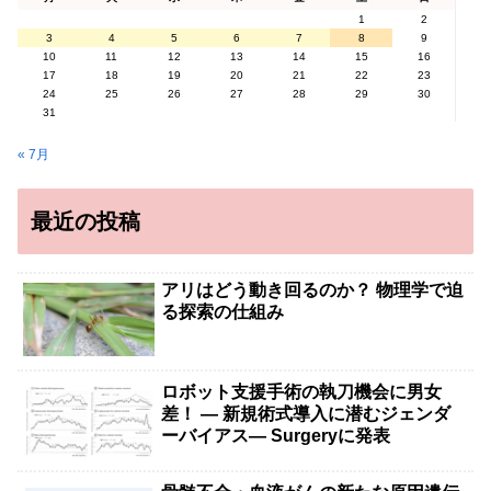
1
2
3
4
5
6
7
8
9
10
11
12
13
14
15
16
17
18
19
20
21
22
23
24
25
26
27
28
29
30
31
« 7月
最近の投稿
アリはどう動き回るのか？ 物理学で迫
る探索の仕組み
ロボット支援手術の執刀機会に男女
差！ — 新規術式導入に潜むジェンダ
ーバイアス— Surgeryに発表