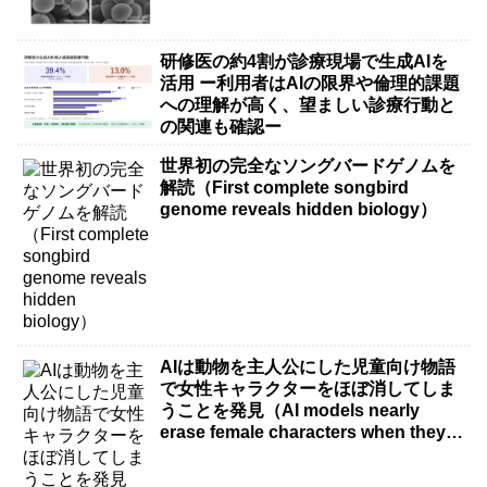
研修医の約4割が診療現場で生成AIを
活用 ー利用者はAIの限界や倫理的課題
への理解が高く、望ましい診療行動と
の関連も確認ー
世界初の完全なソングバードゲノムを
解読（First complete songbird
genome reveals hidden biology）
AIは動物を主人公にした児童向け物語
で女性キャラクターをほぼ消してしま
うことを発見（AI models nearly
erase female characters when they
write kids stories about animals）