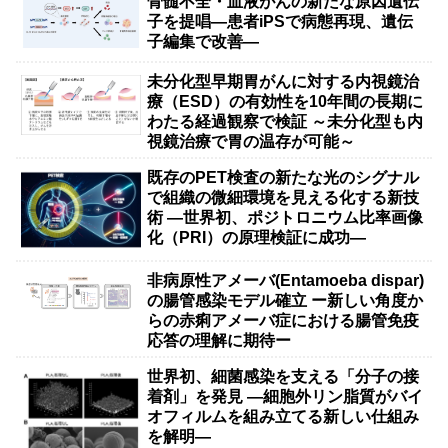
骨髄不全・血液がんの新たな原因遺伝
子を提唱―患者iPSで病態再現、遺伝
子編集で改善―
未分化型早期胃がんに対する内視鏡治
療（ESD）の有効性を10年間の長期に
わたる経過観察で検証 ～未分化型も内
視鏡治療で胃の温存が可能～
既存のPET検査の新たな光のシグナル
で組織の微細環境を見える化する新技
術 ―世界初、ポジトロニウム比率画像
化（PRI）の原理検証に成功―
非病原性アメーバ(Entamoeba dispar)
の腸管感染モデル確立 ー新しい角度か
らの赤痢アメーバ症における腸管免疫
応答の理解に期待ー
世界初、細菌感染を支える「分子の接
着剤」を発見 ―細胞外リン脂質がバイ
オフィルムを組み立てる新しい仕組み
を解明―