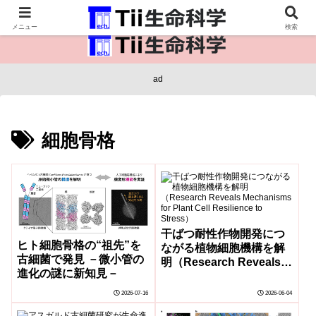
医療保健・生命・生物の情報インフラ。
メニュー
検索
ad
細胞骨格
干ばつ耐性作物開発につ
ヒト細胞骨格の“祖先”を
ながる植物細胞機構を解
古細菌で発見 －微小管の
明（Research Reveals
進化の謎に新知見－
Mechanisms for Plant
Cell Resilience to
2026-07-16
2026-06-04
Stress）