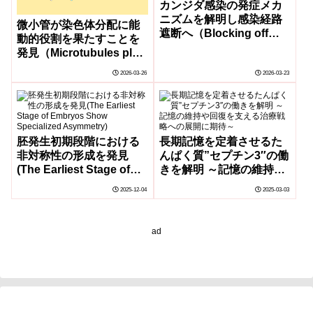
カンジダ感染の発症メカ
ニズムを解明し感染経路
微小管が染色体分配に能
遮断へ（Blocking off
動的役割を果たすことを
highway to infections）
発見（Microtubules play
an active role in
2026-03-26
2026-03-23
chromosome
distribution）
胚発生初期段階における
長期記憶を定着させるた
非対称性の形成を発見
んぱく質”セプチン3″の働
(The Earliest Stage of
きを解明 ～記憶の維持や
Embryos Show
回復を支える治療戦略へ
2025-12-04
2025-03-03
Specialized Asymmetry)
の展開に期待～
ad