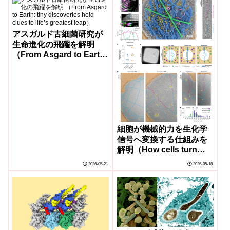
アスガルド古細菌研究が
生命進化の飛躍を解明
（From Asgard to Earth:
tiny discoveries hold
clues to life’s greatest
leap）
細胞が機械的力を生化学
信号へ変換する仕組みを
解明（How cells turn
mechanical forces into
2026-05-21
2026-05-18
biochemical signals）