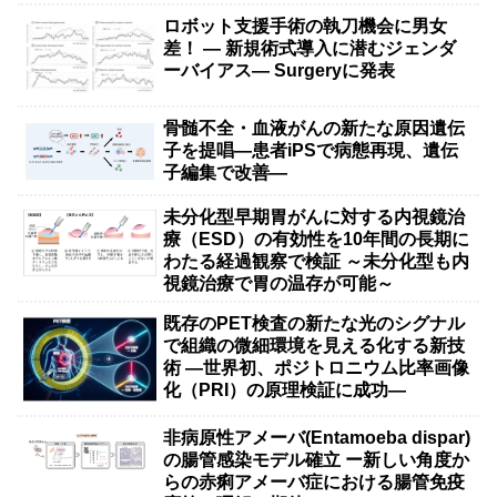
ロボット支援手術の執刀機会に男女
差！ — 新規術式導入に潜むジェンダ
ーバイアス— Surgeryに発表
骨髄不全・血液がんの新たな原因遺伝
子を提唱―患者iPSで病態再現、遺伝
子編集で改善―
未分化型早期胃がんに対する内視鏡治
療（ESD）の有効性を10年間の長期に
わたる経過観察で検証 ～未分化型も内
視鏡治療で胃の温存が可能～
既存のPET検査の新たな光のシグナル
で組織の微細環境を見える化する新技
術 ―世界初、ポジトロニウム比率画像
化（PRI）の原理検証に成功―
非病原性アメーバ(Entamoeba dispar)
の腸管感染モデル確立 ー新しい角度か
らの赤痢アメーバ症における腸管免疫