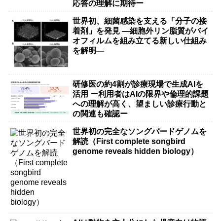
応答の理解に期待ー
世界初、細菌感染を支える「分子の接
着剤」を発見 ―細胞外リン脂質がバイ
オフィルムを組み立てる新しい仕組み
を解明―
研修医の約4割が診療現場で生成AIを
活用 ー利用者はAIの限界や倫理的課題
への理解が高く、望ましい診療行動と
の関連も確認ー
世界初の完全なソングバードゲノムを
解読（First complete songbird
genome reveals hidden biology）