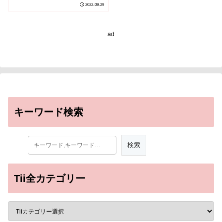
new understanding of
2022-09-29
the nucleotide excision
repair process)
ad
キーワード検索
Tii全カテゴリー