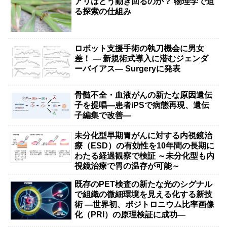
アリはどう動き回るのか？ 物理学で迫
る探索の仕組み
ロボット支援手術の執刀機会に男女
差！ — 新規術式導入に潜むジェンダ
ーバイアス— Surgeryに発表
骨髄不全・血液がんの新たな原因遺伝
子を提唱―患者iPSで病態再現、遺伝
子編集で改善―
未分化型早期胃がんに対する内視鏡治
療（ESD）の有効性を10年間の長期に
わたる経過観察で検証 ～未分化型も内
視鏡治療で胃の温存が可能～
既存のPET検査の新たな光のシグナル
で組織の微細環境を見える化する新技
術 ―世界初、ポジトロニウム比率画像
化（PRI）の原理検証に成功―