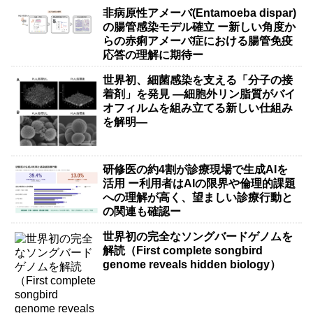
非病原性アメーバ(Entamoeba dispar)
の腸管感染モデル確立 ー新しい角度か
らの赤痢アメーバ症における腸管免疫
応答の理解に期待ー
世界初、細菌感染を支える「分子の接
着剤」を発見 ―細胞外リン脂質がバイ
オフィルムを組み立てる新しい仕組み
を解明―
研修医の約4割が診療現場で生成AIを
活用 ー利用者はAIの限界や倫理的課題
への理解が高く、望ましい診療行動と
の関連も確認ー
世界初の完全なソングバードゲノムを
解読（First complete songbird
genome reveals hidden biology）