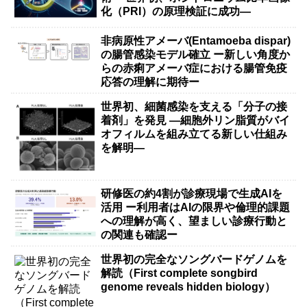
化（PRI）の原理検証に成功―
非病原性アメーバ(Entamoeba dispar)
の腸管感染モデル確立 ー新しい角度か
らの赤痢アメーバ症における腸管免疫
応答の理解に期待ー
世界初、細菌感染を支える「分子の接
着剤」を発見 ―細胞外リン脂質がバイ
オフィルムを組み立てる新しい仕組み
を解明―
研修医の約4割が診療現場で生成AIを
活用 ー利用者はAIの限界や倫理的課題
への理解が高く、望ましい診療行動と
の関連も確認ー
世界初の完全なソングバードゲノムを
解読（First complete songbird
genome reveals hidden biology）