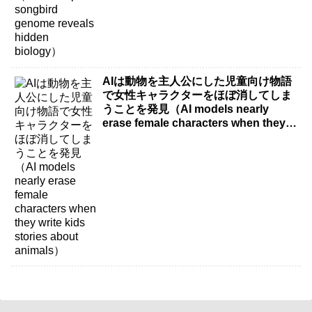
AIは動物を主人公にした児童向け物語
で女性キャラクターをほぼ消してしま
うことを発見（AI models nearly
erase female characters when they
write kids stories about animals）