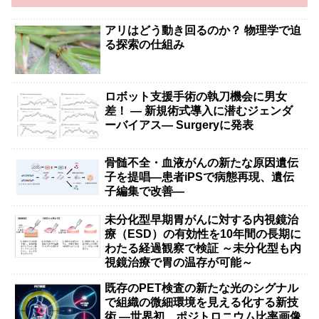
アリはどう動き回るのか？ 物理学で迫
る探索の仕組み
ロボット支援手術の執刀機会に男女
差！ — 新規術式導入に潜むジェンダ
ーバイアス— Surgeryに発表
骨髄不全・血液がんの新たな原因遺伝
子を提唱―患者iPSで病態再現、遺伝
子編集で改善―
未分化型早期胃がんに対する内視鏡治
療（ESD）の有効性を10年間の長期に
わたる経過観察で検証 ～未分化型も内
視鏡治療で胃の温存が可能～
既存のPET検査の新たな光のシグナル
で組織の微細環境を見える化する新技
術 ―世界初、ポジトロニウム比率画像