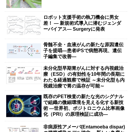
ロボット支援手術の執刀機会に男女
差！ — 新規術式導入に潜むジェンダ
ーバイアス— Surgeryに発表
骨髄不全・血液がんの新たな原因遺伝
子を提唱―患者iPSで病態再現、遺伝
子編集で改善―
未分化型早期胃がんに対する内視鏡治
療（ESD）の有効性を10年間の長期に
わたる経過観察で検証 ～未分化型も内
視鏡治療で胃の温存が可能～
既存のPET検査の新たな光のシグナル
で組織の微細環境を見える化する新技
術 ―世界初、ポジトロニウム比率画像
化（PRI）の原理検証に成功―
非病原性アメーバ(Entamoeba dispar)