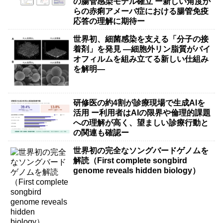
の腸管感染モデル確立 ー新しい角度か
らの赤痢アメーバ症における腸管免疫
応答の理解に期待ー
世界初、細菌感染を支える「分子の接
着剤」を発見 ―細胞外リン脂質がバイ
オフィルムを組み立てる新しい仕組み
を解明―
研修医の約4割が診療現場で生成AIを
活用 ー利用者はAIの限界や倫理的課題
への理解が高く、望ましい診療行動と
の関連も確認ー
世界初の完全なソングバードゲノムを
解読（First complete songbird
genome reveals hidden biology）