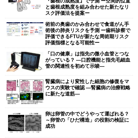
『歯根の成熟度』で予測 ー空間的位置
と歯根成熟度を組み合わせた新たなリ
スク評価法を提案ー
術前の奥歯のかみ合わせで食道がん手
術後の肺炎リスクを予測 ー歯科診察で
評価できるFTUが新たな周術期リスク
評価指標となる可能性ー
「口の健康」は指先の微小血管とつな
がっている？ ―口腔機能と指先毛細血
管の関連性を初めて示唆―
腎臓病により変性した細胞の修復をマ
ウスの実験で確認 ―腎臓病の治療戦略
に新たな道筋―
卵は卵管の中でどうやって運ばれる？
～卵管の「ひだ構造」の役割の検証に
成功