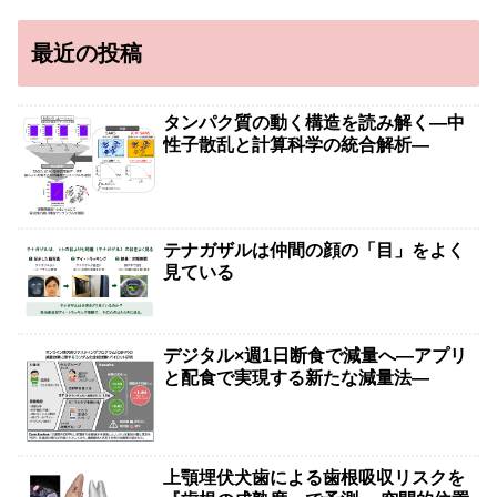
最近の投稿
タンパク質の動く構造を読み解く―中
性子散乱と計算科学の統合解析―
テナガザルは仲間の顔の「目」をよく
見ている
デジタル×週1日断食で減量へ―アプリ
と配食で実現する新たな減量法―
上顎埋伏犬歯による歯根吸収リスクを