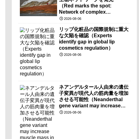
（Red marks the spot:
Network of complex
microbes discovered at
2026-08-06
mysterious Blood Falls）
リップ化粧品の国際規制に重大
な欠陥を確認（Experts
identify gap in global lip
cosmetics regulation）
2026-08-06
ネアンデルタール人由来の遺伝
子変異が現代人の筋肉量を増加
させる可能性（Neanderthal
gene variant may increase
muscle mass in people living
2026-08-06
today）