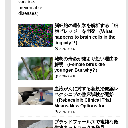
脳細胞の遺伝学を解析する「細
胞ビレッジ」を開発 （What
happens to brain cells in the
‘big city’?）
2026-08-06
雌鳥の寿命が雄より短い理由を
解明 （Female birds die
younger. But why?）
2026-08-06
血液がんに対する新規治療薬レ
ベクシニブの臨床試験が開始
（Rebecsinib Clinical Trial
Means New Options for
Blood Cancer）
2026-08-06
ブラッドフォールズで複雑な微
生物ネットワークを発見