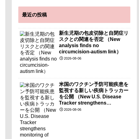
最近の投稿
新生児期の包皮切除と自閉症リ
スクとの関連を否定 （New
analysis finds no
circumcision-autism link）
2026-08-06
米国のワクチン予防可能疾患を
監視する新しい疾病トラッカー
を公開 （New U.S. Disease
Tracker strengthens
monitoring of vaccine-
2026-08-06
preventable diseases）