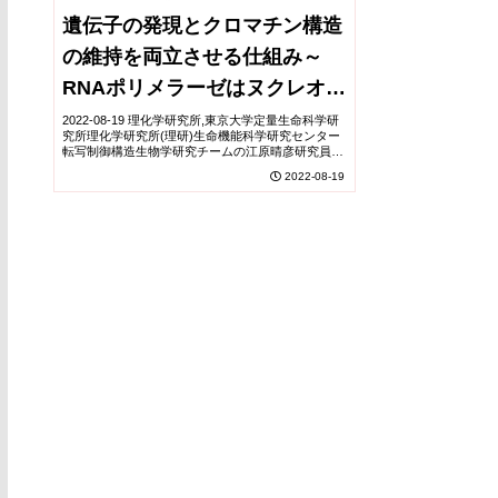
遺伝子の発現とクロマチン構造
の維持を両立させる仕組み～
RNAポリメラーゼはヌクレオソ
ームを壊して組み立てる～
2022-08-19 理化学研究所,東京大学定量生命科学研
究所理化学研究所(理研)生命機能科学研究センター
転写制御構造生物学研究チームの江原晴彦研究員、
関根俊一チームリーダー、東京大学定量生命科学研
2022-08-19
究所クロマチン構造機能研究分野の鯨井智也助...