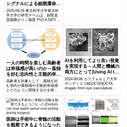
シグナルによる細胞運命ス
イッチを発見、ストレスや
2025-09-29 東京科学大学東京科
老化研究に新展開～
学大学の研究チームは、副腎皮
質細胞がリン脂質 PI(3,4,5)P3 の
異常蓄積により脂肪細胞様に転
換する分子機構を世界...
AIを利用してより良い視覚
一人の時間を楽しむ高齢者
を実現する – 人間と機械の
は幸福感が高いのか～孤独
両方にとって(Using AI to
を好む志向性と主観的幸福
Enable Better Vision – for
2024-08-06 カリフォルニア大学
感の関連～
高齢者を対象として、孤独を好
Both Humans and
サンディエゴ校(UCSD)OCTA
む傾向が孤独感や主観的幸福感
images from eye vasculature
Machines)
とどのように関係するかを検証
impacted by ag...
するため調査を実施しました。
WEB調査と郵送調査を行い、
「孤独を楽しむ」傾向がある人
はそうでない人と比べ、ネガテ
ィブな感情を経験しにくいこと
が明らかとなりました。また、
医師は手術中に脊髄の活動
効果は弱いながらも、「孤独の
を観察できるようになった
生産性を評価する」傾向がある