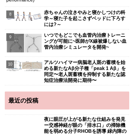
赤ちゃんの泣きやみと寝かしつけの科
学～寝た子を起こさずベッドに下ろす
には?～
いつでもどこでも血管内治療トレーニ
ングが可能に~医師がX線被爆しない血
管内治療シミュレータを開発~
アルツハイマー病脳老人斑の蓄積を始
める新たなAβ分子種「peak 1 Aβ」を
同定〜老人斑蓄積を抑制する新たな認
知症治療法開発に期待〜
最近の投稿
夜に眼圧が上がる新たな仕組みを発見
ー交感神経が眼の「排水口」の掃除機
能を弱める分子RHOBを誘導 緑内障の