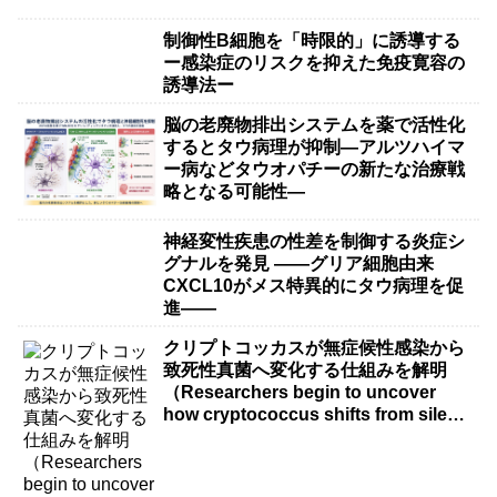
制御性B細胞を「時限的」に誘導する
ー感染症のリスクを抑えた免疫寛容の
誘導法ー
脳の老廃物排出システムを薬で活性化
するとタウ病理が抑制―アルツハイマ
ー病などタウオパチーの新たな治療戦
略となる可能性―
神経変性疾患の性差を制御する炎症シ
グナルを発見 ――グリア細胞由来
CXCL10がメス特異的にタウ病理を促
進――
クリプトコッカスが無症候性感染から
致死性真菌へ変化する仕組みを解明
（Researchers begin to uncover
how cryptococcus shifts from silent
infection to killer fungus）