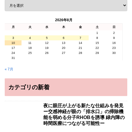
2026年8月
月
火
水
木
金
土
日
1
2
3
4
5
6
7
8
9
10
11
12
13
14
15
16
17
18
19
20
21
22
23
24
25
26
27
28
29
30
31
« 7月
カテゴリの新着
夜に眼圧が上がる新たな仕組みを発見
ー交感神経が眼の「排水口」の掃除機
能を弱める分子RHOBを誘導 緑内障の
時間医療につながる可能性ー