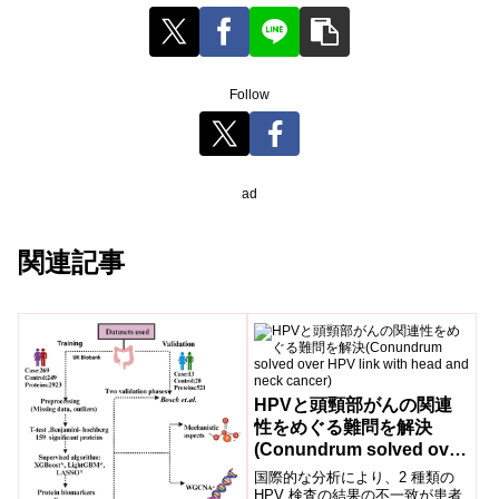
Follow
ad
関連記事
HPVと頭頸部がんの関連
性をめぐる難問を解決
(Conundrum solved over
HPV link with head and
国際的な分析により、2 種類の
neck cancer)
HPV 検査の結果の不一致が患者