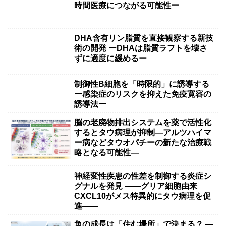
時間医療につながる可能性ー
DHA含有リン脂質を直接観察する新技
術の開発 ーDHAは脂質ラフトを壊さ
ずに適度に緩めるー
制御性B細胞を「時限的」に誘導する
ー感染症のリスクを抑えた免疫寛容の
誘導法ー
脳の老廃物排出システムを薬で活性化
するとタウ病理が抑制―アルツハイマ
ー病などタウオパチーの新たな治療戦
略となる可能性―
神経変性疾患の性差を制御する炎症シ
グナルを発見 ――グリア細胞由来
CXCL10がメス特異的にタウ病理を促
進――
魚の成長は「住む場所」で決まる？ ―