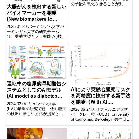
の予後を悪化させることが判明
大腸がんを検出する新しい
International analysis has found
バイオマーカーを開発
t...
(New biomarkers to
detect colorectal cancer)
2025-01-20 バーミンガム大学バ
ーミンガム大学の研究チーム
は、機械学習と人工知能(AI)技術
を活用し、結腸直腸癌(CRC)の診
断に有望な3つの新しいタン...
運転中の糖尿病早期警告シ
AIにより突然心臓死リスク
ステムとしてのAIモデル
を高精度に検出する新手法
(AI model as diabetes
を開発（With AI,
early warning system
2024-02-07 ミュンヘン大学
researchers discover
when driving)
(LMU)最近の研究では、低血糖症
2026-06-24 カリフォルニア大学
の検出に新しい方法が提案され
new way to detect
バークレー校（UCB）University
た。この研究は、運転中に低血
of California, Berkeleyと共同研究
sudden cardiac death
糖症を検出することを目的とし
チームは、人工知能（...
risk）
て、3...