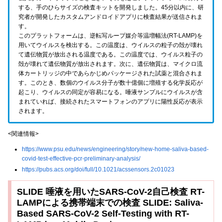
する、手のひらサイズの検査キットを開発しました。45分以内に、研
究者が開発したカスタムアンドロイドアプリに検査結果が送信されま
す。
このプラットフォームは、逆転写ループ媒介等温増幅法(RT-LAMP)を
用いてウイルスを検出する。この温度は、ウイルスの粒子の殻が壊れ
て遺伝物質が放出される温度である。この温度では、ウイルス粒子の
殻が壊れて遺伝物質が放出されます。次に、遺伝物質は、マイクロ流
体カートリッジの中であらかじめパッケージされた試薬と混合されま
す。このとき、数個のウイルス分子が数十億個に増殖する化学反応が
起こり、ウイルスの同定が容易になる。唾液サンプルにウイルスが含
まれていれば、接続されたスマートフォンのアプリに陽性反応が表示
されます。
<関連情報>
https://www.psu.edu/news/engineering/story/new-home-saliva-based-
covid-test-effective-pcr-preliminary-analysis/
https://pubs.acs.org/doi/full/10.1021/acssensors.2c01023
SLIDE 唾液を用いたSARS-CoV-2自己検査 RT-
LAMPによる携帯端末での検査 SLIDE: Saliva-
Based SARS-CoV-2 Self-Testing with RT-