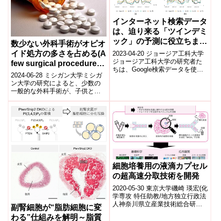
インターネット検索データ
は、迫り来る「ツインデミ
ック」の予測に役立ちま
数少ない外科手術がオピオ
す。(Internet Search Data
イド処方の多さを占める(A
2023-04-20 ジョージア工科大学
Can Help Predict a
ジョージア工科大学の研究者た
few surgical procedures
ちは、Google検索データを使用
Looming ’Twindemic’)
account for high number
2024-06-28 ミシガン大学ミシガ
して、インフルエンザ様疾患と
of opioid prescriptions)
ン大学の研究によると、少数の
COVID-19感染症の大波が...
一般的な外科手術が、子供と大
人の術後に処方されるオピオイ
ドの大部分を占めています。小
児(0-...
細胞培養用の液滴カプセル
の超高速分取技術を開発
2020-05-30 東京大学磯崎 瑛宏(化
学専攻 特任助教/地方独立行政法
人神奈川県立産業技術総合研究
副腎細胞が“脂肪細胞に変
所 常勤研究員)合田 圭介(化学専
わる”仕組みを解明～脂質
攻 教授/カリフォルニ...