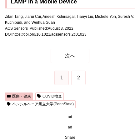
LAMP in a Mobile Device
Zifan Tang, Jiarui Cui, Aneesh Kshirsagar, Tianyi Liu, Michele Yon, Suresh V.
Kuchipudi, and Weihua Guan
ACS Sensors Published:August 3, 2022
DOI:https://doi.org/10.1021/acssensors.2c01023
次へ
1
2
医療・健康
COVID検査
ペンシルベニア州立大学(PennState)
ad
ad
Share