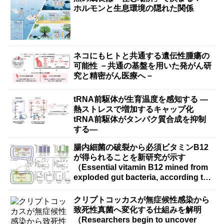
ホルモンと生息環境の隠れた関係
ネコにもヒトと共通する遺伝性腫瘍の
可能性 －共通の基盤を用いた発がん研
究と精密がん医療へ－
tRNA前駆体が生育温度を感知する ―
熱ストレスで増加するキャップ化
tRNA前駆体がタンパク質合成を抑制
する―
腸内細菌の破裂から必須ビタミンB12
が得られることを新研究が示す
（Essential vitamin B12 mined from
exploded gut bacteria, according to
new research）
クリプトコッカスが無症候性感染から
致死性真菌へ変化する仕組みを解明
（Researchers begin to uncover