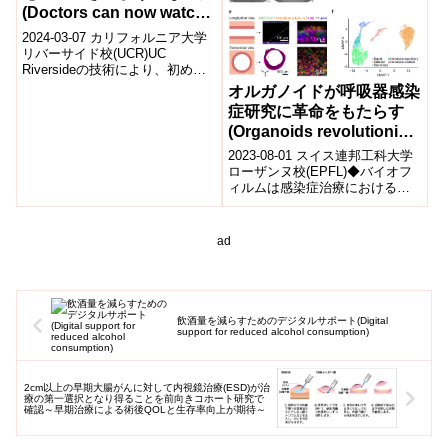
(Doctors can now watch
人は、ポジティブな感情を経験
しやすく、人生満足度が高いこ
spinal cord activity
2024-03-07 カリフォルニア大学
とが示されました。一方で、孤
during surgery)
リバーサイド校(UCR)UC
独を好む志向性は孤独感の高さ
Riversideの技術により、初めて
とも関連するため、孤独感が高
人間の脊髄の手術中に高解像度
オルガノイドが呼吸器感染
まる場合、その効果は部分的で
画像を撮影できるようにな...
あることがわかりました。
症研究に革命をもたらす
(Organoids revolutionize
research on respiratory
2023-08-01 スイス連邦工科大学
infections)
ローザンヌ校(EPFL)◆バイオフ
ィルムは感染症治療における大
きな課題となる抵抗力を持つ細
菌の集団ですが、その形成を人
間...
ad
飲酒量を減らすためのデジタルサポート(Digital
support for reduced alcohol consumption)
2cm以上の早期大腸がんに対して内視鏡治療(ESD)が治
療の第一選択となり得ることを前向きコホート研究で
確認～早期治療による術後QOLと生存率向上が期待～