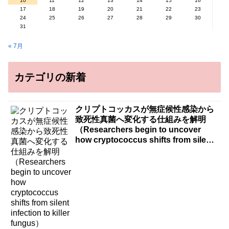
10
11
12
13
14
15
16
17
18
19
20
21
22
23
24
25
26
27
28
29
30
31
« 7月
カテゴリの新着
クリプトコッカスが無症候性感染から
致死性真菌へ変化する仕組みを解明
（Researchers begin to uncover
how cryptococcus shifts from silent
infection to killer fungus）