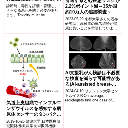
引退すると心疾患リスクが
る(UCI-led study
診断時に毒性を評価・管理し、
2.2%ポイント減～35か国
discovers pre-treatment
さらなる悪化を防ぐ必要があり
約10万人の追跡調査～
ます。Toxicity must be
cognitive impairment in
2023-05-29 京都大学多くの既存
evaluated and managed at
younger cancer patients)
研究は、高齢者の就労継続が健
diagnos...
康に良いことを示唆していまし
た。しかし、既存研究では、健
康な人ほど就労継続しやすいと
いうバイ...
AI支援乳がん検診は不必要
な検査を減らす可能性があ
る(AI-assisted breast-
cancer screening may
2024-04-10 ワシントン大学セン
reduce unnecessary
トルイス校On average,
radiologists find one case of
testing)
気道上皮組織でインフルエ
cancer (botto...
ンザウイルスを感知する病
原体センサーのタンパク質
を発見
2019-10-26 筑波大学,日本医療研
究開発機構,科学技術振興機構