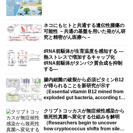
ネコにもヒトと共通する遺伝性腫瘍の
可能性 －共通の基盤を用いた発がん研
究と精密がん医療へ－
tRNA前駆体が生育温度を感知する ―
熱ストレスで増加するキャップ化
tRNA前駆体がタンパク質合成を抑制
する―
腸内細菌の破裂から必須ビタミンB12
が得られることを新研究が示す
（Essential vitamin B12 mined from
exploded gut bacteria, according to
new research）
クリプトコッカスが無症候性感染から
致死性真菌へ変化する仕組みを解明
（Researchers begin to uncover
how cryptococcus shifts from silent