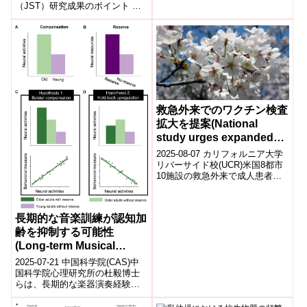
（JST）研究成果のポイント 気
道上皮細胞へのウイルス感染を
特異的に認識する分子メカニズ
ム...
救急外来でのワクチン検査
拡大を提案(National
study urges expanded
vaccine screening in
2025-08-07 カリフォルニア大学
emergency departments)
リバーサイド校(UCR)米国8都市
10施設の救急外来で成人患者
3,285人を調査した結果、49%が
推奨ワクチンを知らず、...
長期的な音楽訓練が認知加
齢を抑制する可能性
(Long-term Musical
Training May Strike
2025-07-21 中国科学院(CAS)中
Chord against Cognitive
国科学院心理研究所の杜毅博士
らは、長期的な楽器演奏経験が
Aging)
加齢に伴う聴覚認知の低下を防
ぎ、認知予備能(cognitiv...