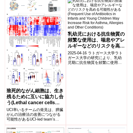
乳幼児における抗生物質の
頻繁な使用は、喘息やアレ
ルギーなどのリスクを高め
る可能性がある(Frequent
2025-04-16 ラトガース大学ラト
Use of Antibiotics in
ガース大学の研究により、乳幼
児期に抗生物質を頻繁に使用す
Infants and Young
ることで、腸内マイクロバイオ
Children May Increase
ームが乱され、将来的に喘息や
Risk for Asthma,
アレルギ...
Allergies and Other
Conditions)
致死的ながん細胞は、生き
残るために互いに協力し合
う(Lethal cancer cells
buddy up to survive)
UCI率いるチームの発見は、膵臓
がんの治療法の改善につながる
可能性があるUCI-led team’s
finding could help improve tr...