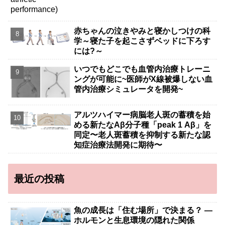
赤ちゃんの泣きやみと寝かしつけの科
学～寝た子を起こさずベッドに下ろす
には?～
いつでもどこでも血管内治療トレーニ
ングが可能に~医師がX線被爆しない血
管内治療シミュレータを開発~
アルツハイマー病脳老人斑の蓄積を始
める新たなAβ分子種「peak 1 Aβ」を
同定〜老人斑蓄積を抑制する新たな認
知症治療法開発に期待〜
最近の投稿
魚の成長は「住む場所」で決まる？ ―
ホルモンと生息環境の隠れた関係