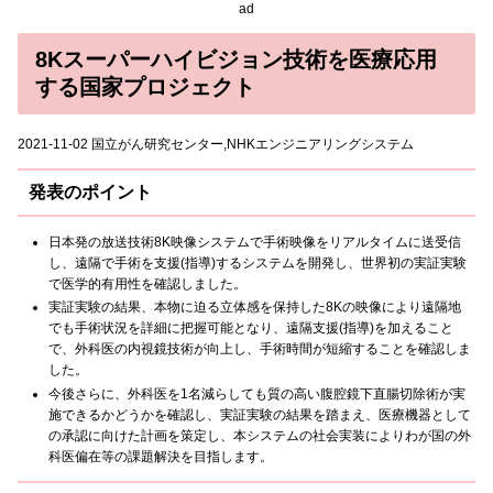
ad
8Kスーパーハイビジョン技術を医療応用
する国家プロジェクト
2021-11-02 国立がん研究センター,NHKエンジニアリングシステム
発表のポイント
日本発の放送技術8K映像システムで手術映像をリアルタイムに送受信
し、遠隔で手術を支援(指導)するシステムを開発し、世界初の実証実験
で医学的有用性を確認しました。
実証実験の結果、本物に迫る立体感を保持した8Kの映像により遠隔地
でも手術状況を詳細に把握可能となり、遠隔支援(指導)を加えること
で、外科医の内視鏡技術が向上し、手術時間が短縮することを確認しま
した。
今後さらに、外科医を1名減らしても質の高い腹腔鏡下直腸切除術が実
施できるかどうかを確認し、実証実験の結果を踏まえ、医療機器として
の承認に向けた計画を策定し、本システムの社会実装によりわが国の外
科医偏在等の課題解決を目指します。