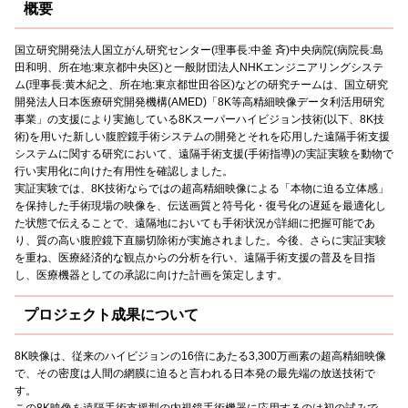
概要
国立研究開発法人国立がん研究センター(理事長:中釜 斉)中央病院(病院長:島
田和明、所在地:東京都中央区)と一般財団法人NHKエンジニアリングシステ
ム(理事長:黄木紀之、所在地:東京都世田谷区)などの研究チームは、国立研究
開発法人日本医療研究開発機構(AMED)「8K等高精細映像データ利活用研究
事業」の支援により実施している8Kスーパーハイビジョン技術(以下、8K技
術)を用いた新しい腹腔鏡手術システムの開発とそれを応用した遠隔手術支援
システムに関する研究において、遠隔手術支援(手術指導)の実証実験を動物で
行い実用化に向けた有用性を確認しました。
実証実験では、8K技術ならではの超高精細映像による「本物に迫る立体感」
を保持した手術現場の映像を、伝送画質と符号化・復号化の遅延を最適化し
た状態で伝えることで、遠隔地においても手術状況が詳細に把握可能であ
り、質の高い腹腔鏡下直腸切除術が実施されました。今後、さらに実証実験
を重ね、医療経済的な観点からの分析を行い、遠隔手術支援の普及を目指
し、医療機器としての承認に向けた計画を策定します。
プロジェクト成果について
8K映像は、従来のハイビジョンの16倍にあたる3,300万画素の超高精細映像
で、その密度は人間の網膜に迫ると言われる日本発の最先端の放送技術で
す。
この8K映像を遠隔手術支援型の内視鏡手術機器に応用するのは初の試みで、