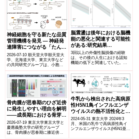
脳震盪は後年における脳機
神経細胞を守る新たな品質
能の悪化と関連する可能性
管理機構を発見 ― 神経発
がある:研究結果
達障害につながる「たんぱ
(Concussions may be
3回以上の外傷性脳損傷の経験
く質工場」の異常監視機構
2026-07-10 順天堂大学順天堂大
associated with worse
は、その後の人生における認知
を解明 ―
学、北海道大学、東京大学など
機能の低下と関連していた。
brain function at later
の共同研究グループは、小胞体
Experiencing three or more
上で働く新たな「たんぱく質品
age: study)
traumatic br...
質管理システム」を発見し、そ
の異常が...
牛乳から検出された高病原
骨肉腫が思春期のひざ近傍
性H5N1鳥インフルエンザ
に発生しやすい理由を解明
ウイルスの熱不活性化とマ
――成長期における骨芽細
ウスへの感染性
2024-05-31 東京大学 2024年3
胞の増殖活性化とDNA損
2026-07-19 東京大学東京大学と
月、米国の乳牛で高病原性鳥イ
傷応答の破綻により骨肉腫
慶應義塾大学の研究グループ
ンフルエンザウイルス(H5N1亜
は、骨肉腫が思春期に膝近傍の
が発生することを発見――
型)が検出された。 乳汁中に検出
長管骨骨幹端で発生しやすい理
された鳥インフルエンザウ...