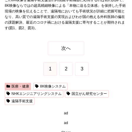
8K映像ならではの超高精細映像による「本物に迫る立体感」を保持した手術
現場の映像を伝えることで、遠隔地においても手術状況が詳細に把握可能と
なり、高い質での遠隔手術支援の実現およびわが国の抱える外科医師の偏在
の課題解決、最近のコロナ禍における遠隔支援に寄与することが期待されま
す(図1、図2、図3)。
次へ
1
2
3
医療・健康
8K映像システム
NHKエンジニアリングシステム
国立がん研究センター
遠隔手術支援
ad
ad