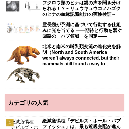
フクロウ類のヒナは親の声を聞き分け
られる！？～リュウキュウコノハズク
のヒナの血縁認識能力の実験検証～
霊長類が予測に基づいて行動する仕組
みに光を当てる ――期待と行動を繋ぐ
回路の「ハブ領域」を同定――
北米と南米の哺乳類交流の進化史を解
明（North and South America
weren’t always connected, but their
mammals still found a way to
intermingle）
カテゴリの人気
絶滅危惧種「デビルズ・ホール・パプ
フィッシュ」は、最も近親交配が進ん