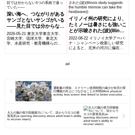
深い海へ、つながりがある
イリノイ州の研究により、
サンゴとないサンゴがいる
たミノーは暑さにも強いこ
――見た目では分からない
とが示唆された(波)(Illinois
3つの系統で違っていた
2026-05-21 東京大学東京大学、
study suggests the
――
2022-08-22 イリノイ大学アーバ
宮崎大学、琉球大学、東北大
humble minnow can take
ナ・シャンペーン校新しい研究
学、水産研究・教育機構らの共
によると、北米の河川に偏在す
同研究グループは、琉球列島の
the heat(wave))
る餌魚であるファットヘッドミ
トゲサンゴ種群389個体のゲノム
ノーは、熱波を模擬体験して
解析か...
も、驚くほ...
ad
運動量の増加、スクリーン使用時間の減少が幼児の実
行機能の向上につながることが判明(More physical
activity, less screen time linked to better executive
function in toddlers, study finds)
大人の脳の視力回復能力について、目からウロコの新
発見(Eye-opening discovery about adult brain’s ability
to recover vision)