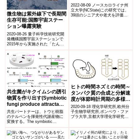
Dementia)
2022-08-09 ノースカロライナ州
立大学(NCState)この研究では、
微生物は紫外線下で長期間
39頭のシニア犬や老犬を評価し
生存可能:国際宇宙ステー
ました。各犬に対して聴覚検査
と認知検査を行い、飼い主...
ション曝露実験
2020-08-26 量子科学技術研究開
発機構国際宇宙ステーションで
2015年から実施された「たんぽ
ぽ計画」で微生物を宇宙空間で
紫外線照射下で3年間暴露した微
生...
ヒトの時間ネズミの時間～
共生菌がキクイムシの誘引
タンパク質の合成と分解速
物質を作り出す(Symbiotic
度が体節時計周期の多様性
fungi produce attractants
を生む～
2020-09-18 理化学研究所,欧州分
for bark beetles)
子生物学研究所,ポンペウ・ファ
共生パートナーは、トウヒ樹脂
ブラ大学,京都大学理化学研究所
のテルペンを揮発性代謝産物に
(理研)生命機能科学研究センター
変換する。The symbiotic
再構成生物学研究ユニットの...
partners transform terpenes from
...