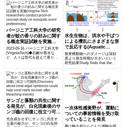
バージニア工科大学の研究
水生生物は、洪水や干ばつ
者が蚊の香りの好みに関す
による攪乱にさまざまな形
る概念実証試験を実施
で反応する(Aquatic
(Virginia Tech
2023-05-16 バージニア工科大学
organisms respond to
researchers conduct
(VirginiaTech)◆石鹸や香水な
無脊椎動物へのダメージは深刻
ど、人々は世代を超えて香りを
flooding and drought
proof-of-concept study
度より発生時期が大きいという
変える製品を使用してきまし
研究結果Study finds that the
disturbance in different
on mosquito scent
た。しかし、その香りが蚊...
timing of disruptions is mo...
ways)
preferences)
サンゴと藻類の共生に関す
る発見が、白化現象後のサ
一次体性感覚野が、運動に
ンゴ礁の回復に役立つ可能
ついての事前情報を受け取
性(Discovery about coral-
光合成をせずにサンゴに共生す
っていることを発見
algal symbiosis could
る藻の能力が、サンゴの白化対
脳は触る前からどんな感触を得