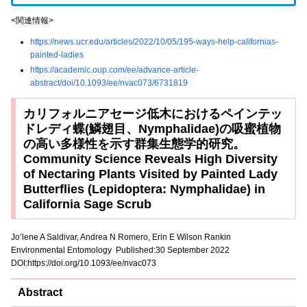
<関連情報>
https://news.ucr.edu/articles/2022/10/05/195-ways-help-californias-
painted-ladies
https://academic.oup.com/ee/advance-article-
abstract/doi/10.1093/ee/nvac073/6731819
カリフォルニアセージ低木におけるペインテッ
ドレディ蝶(鱗翅目、Nymphalidae)の吸蜜植物
の高い多様性を示す群集生態学的研究。
Community Science Reveals High Diversity
of Nectaring Plants Visited by Painted Lady
Butterflies (Lepidoptera: Nymphalidae) in
California Sage Scrub
Jo’lene A Saldivar
, Andrea N Romero, Erin E Wilson Rankin
Environmental Entomology Published:30 September 2022
DOI:https://doi.org/10.1093/ee/nvac073
Abstract