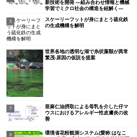
新技術を開発 ―組み合わせ情報と機械
学習でミクロ社会の構造を紐解く―
スケーリーフットが身にまとう硫化鉄
の生成機構を解明
世界各地の透明な湖で糸状藻類が異常
繁茂-原因の仮説を提案
亜麻仁油摂取による母乳を介した仔マ
ウスにおけるアレルギー性皮膚炎の改
善
環境省花粉観測システム(愛称:はなこ