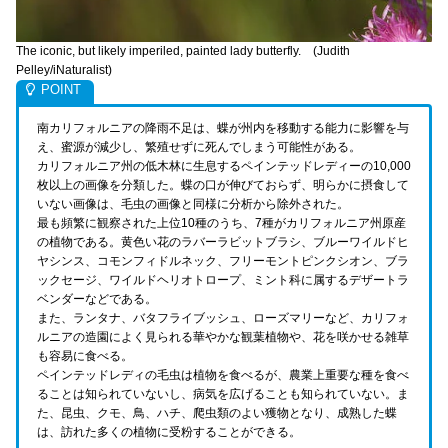
The iconic, but likely imperiled, painted lady butterfly. (Judith
Pelley/iNaturalist)
南カリフォルニアの降雨不足は、蝶が州内を移動する能力に影響を与
え、蜜源が減少し、繁殖せずに死んでしまう可能性がある。
カリフォルニア州の低木林に生息するペインテッドレディーの10,000
枚以上の画像を分類した。蝶の口が伸びておらず、明らかに摂食して
いない画像は、毛虫の画像と同様に分析から除外された。
最も頻繁に観察された上位10種のうち、7種がカリフォルニア州原産
の植物である。黄色い花のラバーラビットブラシ、ブルーワイルドヒ
ヤシンス、コモンフィドルネック、フリーモントピンクシオン、ブラ
ックセージ、ワイルドヘリオトロープ、ミント科に属するデザートラ
ベンダーなどである。
また、ランタナ、バタフライブッシュ、ローズマリーなど、カリフォ
ルニアの造園によく見られる華やかな観葉植物や、花を咲かせる雑草
も容易に食べる。
ペインテッドレディの毛虫は植物を食べるが、農業上重要な種を食べ
ることは知られていないし、病気を広げることも知られていない。ま
た、昆虫、クモ、鳥、ハチ、爬虫類のよい獲物となり、成熟した蝶
は、訪れた多くの植物に受粉することができる。