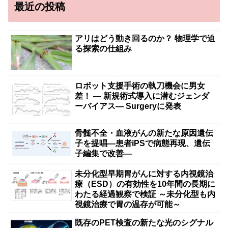
最近の投稿
アリはどう動き回るのか？ 物理学で迫
る探索の仕組み
ロボット支援手術の執刀機会に男女
差！ — 新規術式導入に潜むジェンダ
ーバイアス— Surgeryに発表
骨髄不全・血液がんの新たな原因遺伝
子を提唱―患者iPSで病態再現、遺伝
子編集で改善―
未分化型早期胃がんに対する内視鏡治
療（ESD）の有効性を10年間の長期に
わたる経過観察で検証 ～未分化型も内
視鏡治療で胃の温存が可能～
既存のPET検査の新たな光のシグナル