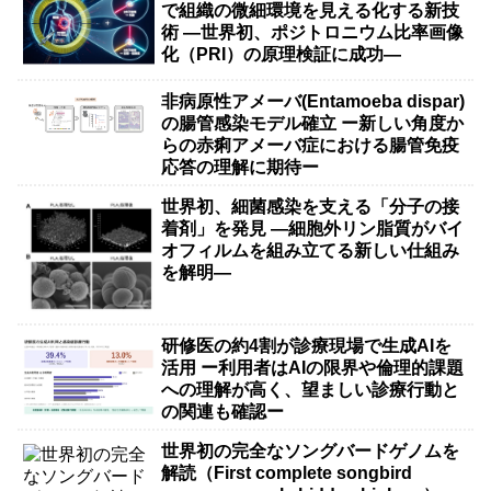
で組織の微細環境を見える化する新技
術 ―世界初、ポジトロニウム比率画像
化（PRI）の原理検証に成功―
非病原性アメーバ(Entamoeba dispar)
の腸管感染モデル確立 ー新しい角度か
らの赤痢アメーバ症における腸管免疫
応答の理解に期待ー
世界初、細菌感染を支える「分子の接
着剤」を発見 ―細胞外リン脂質がバイ
オフィルムを組み立てる新しい仕組み
を解明―
研修医の約4割が診療現場で生成AIを
活用 ー利用者はAIの限界や倫理的課題
への理解が高く、望ましい診療行動と
の関連も確認ー
世界初の完全なソングバードゲノムを
解読（First complete songbird