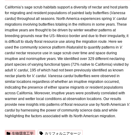
California’s sage scrub habitats support a diversity of nectar and host plants
for migrating and resident populations of painted lady butterflies (
Vanessa
cardui)
throughout all seasons. North America experiences spring
V. cardui
migrations involving butterflies totaling in the millions in some years. These
irruptive years are thought to be driven by winter weather patterns at
breeding grounds near the US–Mexico border and due to their irregularity, it
is difficult to study floral resource use along the migration route. Here we
used the community science platform iNaturalist to quantify patterns in
V.
cardui
nectar resource use in sage scrub over time and space during
irruptive and nonirruptive years. We identified over 329 different nectaring
plant species of varying functional types (72% native to California) visited by
adult
V. cardui
, 195 of which had not been previously identified as known
nectar plants for
V. cardui
.
Vanessa cardui
butterflies were observed in
similar locations regardless of whether an irruptive migration occurred,
indicating the presence of either sparse migrants or resident populations
across California. Moreover, irruptive years were positively correlated with
warmer and wetter local conditions at observation locations. Our results
provide new insights into patterns of floral resource use by North American
V.
cardui
by harnessing the power of community science data and while
highlighting the factors associated with its North American migration.
生物環境工学
カリフォルニアセージ