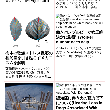
策に役立つ可能性Algae’s ability
help coral reefs recover
るか知っているかもしれない
to establish symbiosis in co...
after bleaching events)
2019-07-11 国立精神・神経医
療研究センター,東京都医学総合
研究所, 自然科学研究機構 生理
学研究...
働きバンブルビーが女王蜂
決定に影響（Worker
bumble bees help
determine which baby
2026-05-18 ペンシルベニア州立
bee will become queen）
大学（PennState）米国のペンシ
樹木の乾燥ストレス反応の
ルベニア州立大学の研究チーム
種間差を引き起こすメカニ
は、マルハナバチの働き蜂が、
ズムを解明
どの幼虫が将来の女王蜂にな...
葉脈構造と水チャネルタンパク
質の関与2019-06-05 京都大学
石田厚 生態学研究センター教
授、原山尚徳 森林研究・整備機
構森林総合研究所主任研究員、
北尾光俊...
認知症に伴う犬の聴力低下
について(Hearing Loss in
Dogs Associated With