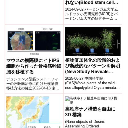
れない(Blood stem cell
breakthrough could
2024-09-02 バーミンガム大学ム
transform bone marrow
ルドック小児研究所(MCRI)とバ
ーミンガム大学の研究チーム
transplants)
が、ヒト胚に近い血液幹細胞の
作成に成功しました。この画期
的な...
植物倍加体化の段階的およ
マウスの横隔膜にヒトiPS
び断続的なパターンを解明
細胞から作った骨格筋幹細
(New Study Reveals
胞を移植する
Episodic and Gradual
2025-06-27 中国科学院
デュシェンヌ型筋ジストロフィ
Patterns in Plant
(CAS)Whole plants of the wild
ーの呼吸筋治療に向けた横隔膜
rice allopolyploid Oryza minuta
移植方法の確立2022-04-13 京都
Diploidization Process)
an...
大学iPS細胞研究所ポイント ヒ
トiPS細胞から分化させた骨格
筋...
高秩序ナノ構造を自由に
3D 構築
(Nano-objects of Desire:
Assembling Ordered