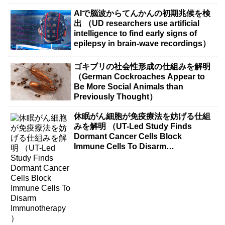
AIで脳波からてんかんの初期兆候を検
出 （UD researchers use artificial
intelligence to find early signs of
epilepsy in brain-wave recordings）
ゴキブリの社会性形成の仕組みを解明
（German Cockroaches Appear to
Be More Social Animals than
Previously Thought）
休眠がん細胞が免疫療法を妨げる仕組
みを解明 （UT-Led Study Finds
Dormant Cancer Cells Block
Immune Cells To Disarm
Immunotherapy）