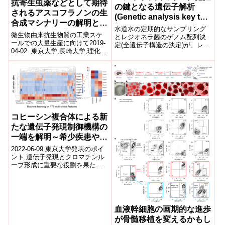
抗寄生虫薬などとして期待
の鍵となる遺伝子解析
されるアスコフラノンの生
(Genetic analysis key to
合成マシナリーの解明と
understanding
水道水の定期的なサンプリング
選択的大量生産系の構築に
微生物由来抗生物質の工業スケ
Legionella risk)
とレジオネラ菌のゲノム配列決
成功
ールでの大量生産に向けて2019-
定(全遺伝子構造の決定)が、レジ
04-02 東京大学,長崎大学,理化学
オネラ症発生源の特定に重要な
研究所,キッコーマン株式会社,科
役割を果たす可能性があること
学技術振興機構ポイント 抗...
が、研究により示...
コヒーシン複合体による新
たな遺伝子発現制御機構の
一端を解明～希少疾患や白
血病の原因解明の糸口に～
2022-06-09 東京大学発表のポイ
ント 遺伝子発現とクロマチンル
ープ形成に重要な役割を果たす
タンパク質複合体「コヒーシ
ン」の新たな機能の一端を明ら
かにしま...
血液幹細胞の画期的な進歩
が骨髄移植を変えるかもし