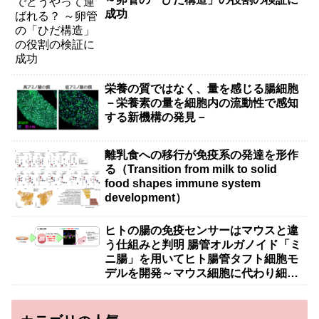
成功
栄養の質ではなく、量を感じる腸細胞
－栄養素の量を細胞内の流動性で感知
する新機構の発見－
離乳食への移行が免疫系の発達を形作
る（Transition from milk to solid
food shapes immune system
development）
ヒトの腸の免疫センサーはマウスと違
う仕組みと判明 腸管オルガノイド「ミ
ニ腸」を用いてヒト腸管タフト細胞モ
デルを開発～マウス細胞に代わり細胞
治療・創薬への応用に期待～