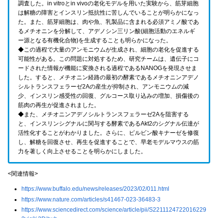
調査した。in vitroとin vivoの老化モデルを用いた実験から、筋芽細胞
は解糖の障害とインスリン抵抗性に苦しんでいることが明らかになっ
た。また、筋芽細胞は、肉や魚、乳製品に含まれる必須アミノ酸であ
るメチオニンを分解して、アデノシン三リン酸(細胞活動のエネルギ
ー源となる有機化合物)を生成することも明らかになった。
◆この過程で大量のアンモニウムが生成され、細胞の老化を促進する
可能性がある。この問題に対処するため、研究チームは、遺伝子にコ
ードされた情報が機能に変換される過程であるNANOGを発現させま
した。すると、メチオニン経路の最初の酵素であるメチオニンアデノ
シルトランスフェラーゼ2Aの産生が抑制され、アンモニウムの減
少、インスリン感受性の回復、グルコース取り込みの増加、損傷後の
筋肉の再生が促進されました。
◆また、メチオニンアデノシルトランスフェラーゼ2Aを阻害する
と、インスリンシグナルに関与する酵素であるAkt2のシグナル伝達が
活性化することがわかりました。さらに、ピルビン酸キナーゼを修復
し、解糖を回復させ、再生を促進することで、早老モデルマウスの筋
力を著しく向上させることを明らかにしました。
<関連情報>
https://www.buffalo.edu/news/releases/2023/02/011.html
https://www.nature.com/articles/s41467-023-36483-3
https://www.sciencedirect.com/science/article/pii/S2211124722016229