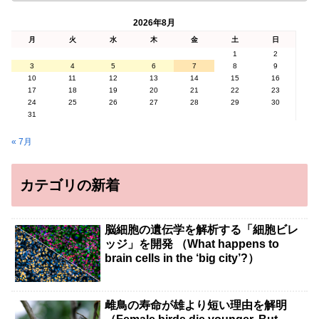
2026年8月
月
火
水
木
金
土
日
1
2
3
4
5
6
7
8
9
10
11
12
13
14
15
16
17
18
19
20
21
22
23
24
25
26
27
28
29
30
31
« 7月
カテゴリの新着
脳細胞の遺伝学を解析する「細胞ビレ
ッジ」を開発 （What happens to
brain cells in the ‘big city’?）
雌鳥の寿命が雄より短い理由を解明