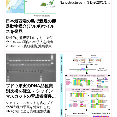
Nanostructures in 3-D)2020/1/13
アメリカ...
日本最西端の島で新規の節
足動物媒介(アルボ)ウイル
スを発見
継続的な監視活動により、未知
ウイルスの国内への侵入を検出
2020-11-16 農研機構,沖縄県家畜
衛生試験場ポイント蚊やマダ
ニ、ヌカカ等の節足動物によっ
て媒介さ...
ブドウ果実のDNA品種識
別技術を確立～ シャイン
マスカットの育成者権侵害
対応に利用可能～
シャインマスカットを含むブド
ウ24品種の果実を対象にした
DNA分析による品種識別技術を
確立しました。また農研機構種