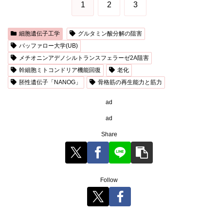
1
2
3
細胞遺伝子工学
グルタミン酸分解の阻害
バッファロー大学(UB)
メチオニンアデノシルトランスフェラーゼ2A阻害
幹細胞ミトコンドリア機能回復
老化
胚性遺伝子「NANOG」
骨格筋の再生能力と筋力
ad
ad
Share
Follow