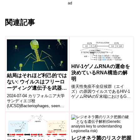
ad
関連記事
HIV-1ゲノムRNAの運命を
決めているRNA構造の解
結局はそれほど利己的では
明
ない: ウイルスはフリーロ
後天性免疫不全症候群（エイ
ーディング遺伝子を武器と
ズ）の原因ウイルスであるHIV-1
して使う(Not So Selfish
2024-07-04 カリフォルニア大学
ゲノムRNAの5’末端におけるGの
After All: Viruses Use
サンディエゴ校
残基数がRNA構造に与える影響
(UCSD)Bacteriophages, seen
を解明。HIV-1のゲノムRNAの翻
Freeloading Genes as
here in an artist’s illust...
訳や逆転写反応に与える影響を
Weapons)
解析するための知見を提供。
レジオネラ菌のリスク把握