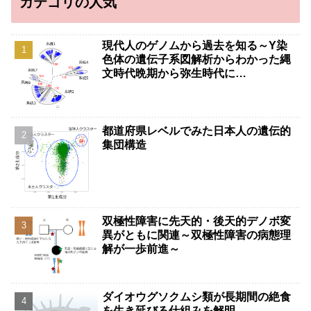
カテゴリの人気
現代人のゲノムから過去を知る～Y染
色体の遺伝子系図解析からわかった縄
文時代晩期から弥生時代に…
都道府県レベルでみた日本人の遺伝的
集団構造
双極性障害に先天的・後天的デノボ変
異がともに関連～双極性障害の病態理
解が一歩前進～
ダイオウグソクムシ類が長期間の絶食
を生き延びる仕組みを解明