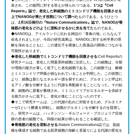
表され、この疑問に対する答えが得られつつある。
1つは『Cell
Reports』誌で、老化した幹細胞のミトコンドリア機能を回復させる
上でNANOGが果たす役割について調べた
ものである。もうひとつ
は、
2月16日発行の『Nature Communications』誌で、NANOGが骨
格筋の老化をどのように逆転させるかに光を当てた
ものである。
◆NANOGは、アイルランドに伝わる神話の「青春の地」にちなんで
命名されましたが、今回の研究成果は、NANOGに対する科学界の理
解を深めるとともに、この遺伝子を模倣した医薬品の開発につながる
可能性があります。
◆
老化した幹細胞でミトコンドリア機能を回復させる:
Cell Reportsの
研究チームは、老化した間葉系幹細胞に注目した。この細胞は、分裂
や増殖の能力が著しく低下した老化細胞である。この細胞では、解糖
とミトコンドリア呼吸が損なわれていることが判明した。この状態に
より、細胞は新たなエネルギー源を探すために、グルタミンと呼ばれ
るアミノ酸を分解するように代謝を再配線することになった。その結
果、細胞内に尿素が蓄積され、ミトコンドリアがエネルギーを供給す
る能力がさらに低下し、老化が進むことになったのです。
◆そこで研究チームは、この代謝の乱れに対処するため、グルタミナ
ーゼ1という酵素を抑制し、細胞がグルタミンを分解するのを阻害し
た。
研究チームは、ハッチンソン・ギルフォード・プロジェリア症候
群の患者の細胞でも、同様の結果が得られることを確認した。
◆
骨格筋の老化を逆転させる:
Nature Communications誌では、筋組
織を構成する細胞である筋芽細胞の加齢と若返りによる代謝の変化を