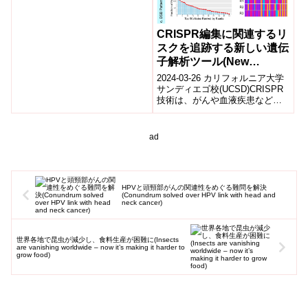
苗管理センターは、この技術を
用いて、これまで「葉」のみを
対象としていた育成者権の侵害
CRISPR編集に関連するリ
に対応するためのブドウ品種識
スクを追跡する新しい遺伝
別サービスに、「果実」を追加
子解析ツール(New
しました。
Genetic Analysis Tool
2024-03-26 カリフォルニア大学
Tracks Risks Tied to
サンディエゴ校(UCSD)CRISPR
技術は、がんや血液疾患などの
CRISPR Edits)
治療に革新的なアプローチを提
供していますが、その編集は...
ad
HPVと頭頸部がんの関連性をめぐる難問を解決
(Conundrum solved over HPV link with head and
neck cancer)
世界各地で昆虫が減少し、食料生産が困難に(Insects
are vanishing worldwide – now it’s making it harder to
grow food)