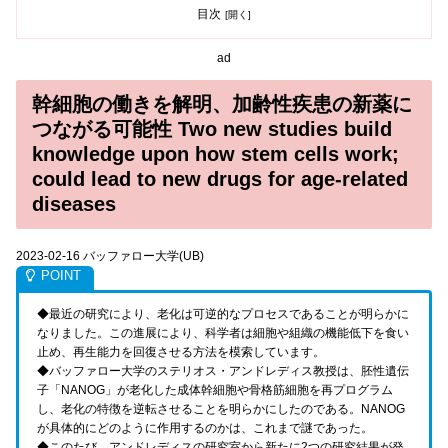
目次
ad
幹細胞の働きを解明、加齢性疾患の新薬に
つながる可能性 Two new studies build
knowledge upon how stem cells work;
could lead to new drugs for age-related
diseases
2023-02-16 バッファロー大学(UB)
◆最近の研究により、老化は可逆的なプロセスであることが明らかに
なりました。この進展により、科学者は細胞や組織の機能低下を食い
止め、再生能力を回復させる方法を模索しています。
◆バッファロー大学のステリオス・アンドレディス教授は、胚性遺伝
子「NANOG」が老化した成体幹細胞や骨格筋細胞を再プログラム
し、老化の特徴を逆転させることを明らかにしたのである。NANOG
が具体的にどのように作用するのかは、これまで謎であった。
◆このたび、アンドレディスの研究室から新たに2つの研究結果が発