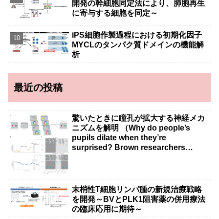
開発の幹細胞同定法により、肺胞再生
に寄与する細胞を同定～
iPS細胞作製過程における初期化因子
MYCLのタンパク質ドメインの機能解
析
最近の投稿
驚いたときに瞳孔が拡大する神経メカ
ニズムを解明 （Why do people’s
pupils dilate when they’re
surprised? Brown researchers
explain）
末梢性T細胞リンパ腫の新規治療戦略
を開発～BVとPLK1阻害薬の併用療法
の臨床応用に期待～