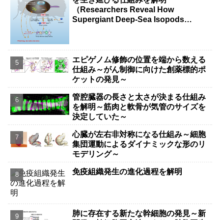
（Researchers Reveal How
Supergiant Deep-Sea Isopods
Survive Years Without Food）
エピゲノム修飾の位置を端から数える
仕組み～がん制御に向けた創薬標的ポ
ケットの発見～
管腔臓器の長さと太さが決まる仕組み
を解明～筋肉と軟骨が気管のサイズを
決定していた～
心臓が左右非対称になる仕組み～細胞
集団運動によるダイナミックな形のリ
モデリング～
免疫組織発生の進化過程を解明
肺に存在する新たな幹細胞の発見～新