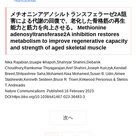
?via%3Dihub
メチオニンアデノシルトランスフェラーゼ2A阻
害による代謝の回復で、老化した骨格筋の再生
能力と筋力を向上させる。 Methionine
adenosyltransferase2A inhibition restores
metabolism to improve regenerative capacity
and strength of aged skeletal muscle
Nika Rajabian,Izuagie Ikhapoh,Shahryar Shahini,Debanik
Choudhury,Ramkumar Thiyagarajan,Aref Shahini,Joseph Kulczyk,Kendall
Breed,Shilpashree Saha,Mohamed Alaa Mohamed,Susan B. Udin,Aimee
Stablewski,Kenneth Seldeen,Bruce R. Troen,Kirkwood Personius & Stelios
T. Andreadis
Nature Communications Published:16 February 2023
DOI:
https://doi.org/10.1038/s41467-023-36483-3
次へ