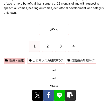
of age is more beneficial than surgery at 12 months of age with respect to
speech outcomes, hearing outcomes, dentofacial development, and safety is
unknown.
次へ
1
2
3
4
医療・健康
カロリンスカ研究所(KI)
口蓋裂の早期手術
ad
ad
Share