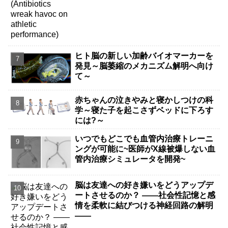
ヒト脳の新しい加齢バイオマーカーを
発見～脳萎縮のメカニズム解明へ向け
て～
赤ちゃんの泣きやみと寝かしつけの科
学～寝た子を起こさずベッドに下ろす
には?～
いつでもどこでも血管内治療トレーニ
ングが可能に~医師がX線被爆しない血
管内治療シミュレータを開発~
脳は友達への好き嫌いをどうアップデ
ートさせるのか？ ――社会性記憶と感
情を柔軟に結びつける神経回路の解明
――