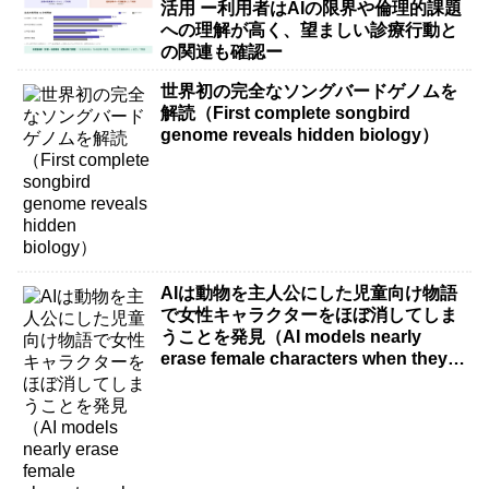
活用 ー利用者はAIの限界や倫理的課題
への理解が高く、望ましい診療行動と
の関連も確認ー
世界初の完全なソングバードゲノムを
解読（First complete songbird
genome reveals hidden biology）
AIは動物を主人公にした児童向け物語
で女性キャラクターをほぼ消してしま
うことを発見（AI models nearly
erase female characters when they
write kids stories about animals）