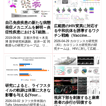
自己免疫疾患の新たな病態
広範囲のHIV変異に対応す
発症メカニズムを解明～炎
る中和抗体を誘導するワク
症性疾患におけるT細胞の
チン戦略（Vaccine
新たな役割～
2019-09-06 京都大学佐々木克
strategy induces broadly
2026-04-29 カロリンスカ研究所
博 医学研究科講師、岩井一宏 同
neutralising HIV
（KI）カロリンスカ研究所の研
教授らの研究グループは、リン
究チームは、HIVに対して広範に
パ球(T細胞含む)が炎症を引き起
antibodies）
中和可能な抗体を誘導する新し
こす新たなメカニズムを明らか
いワクチン戦略を開発した。免
に...
疫...
研究によると、ライフスタ
イルの軌跡は体重に大きな
影響を与える(Your
視床下部を刺激すると麻痺
Lifestyle Trajectory
2026-03-02 タフツ大学米国の
患者の歩行が回復する
Greatly Influences Your
Tufts Universityの研究者らは、