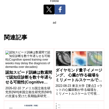
Follow
ad
関連記事
ダイヤモンド量子イメージ
認知スピード訓練は数週間
ング、 心臓が作る磁場を
で認知症診断を数十年遅ら
ミリメートルスケールで可
せる可能性(Cognitive
視化 〜心疾患の発生機構
2022-08-23 東京大学【要点】○ラ
speed training over
2026-02-10 アメリカ国立衛生研
解明に向けた新たなツー
ットの心臓鼓動が作る磁場を、
weeks may delay the
究所(NIH)米国立衛生研究所(NIH)
ミリメートルスケールで可視化
ル〜
の支援を受けた長期臨床研究
diagnosis of dementia
することに成功○ミリメートルス
は、高齢者に対する特定の認知
over decades)
ケールという高い分解能は、小
スピード訓練が認知症の診断...
型ヘ...