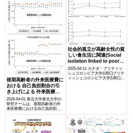
社会的孤立が高齢女性の貧
しい食生活に関連(Social
isolation linked to poor
diet in older women)
2025-04-11 カナダ・ブリティッ
シュコロンビア大学(UBC)ブリテ
ィッシュコロンビア大学(UBC)の
後期高齢者の外来医療費に
研究により、高齢女性における
おける 自己負担割合の引
社会的孤立が食生活の質の...
き上げによる 外来医療利
用の減少は一時的なものに
2026-04-01 東北大学東北大学の
留まった ―数ヶ月で制度
研究チームは、後期高齢者の外
来医療費における自己負担割合
変更前の水準に回復―
引き上げ（10％→20％）が医療
利用に与える影響を分析した。
大規...