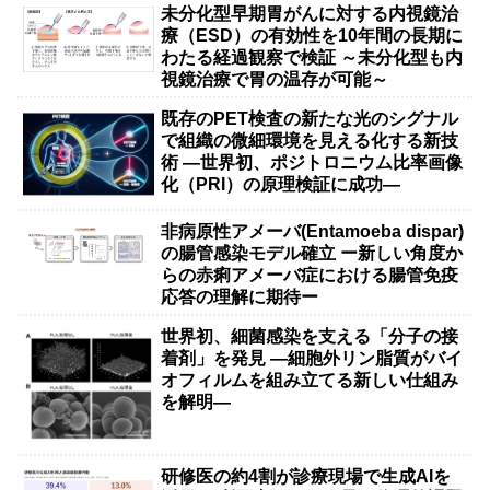
未分化型早期胃がんに対する内視鏡治
療（ESD）の有効性を10年間の長期に
わたる経過観察で検証 ～未分化型も内
視鏡治療で胃の温存が可能～
既存のPET検査の新たな光のシグナル
で組織の微細環境を見える化する新技
術 ―世界初、ポジトロニウム比率画像
化（PRI）の原理検証に成功―
非病原性アメーバ(Entamoeba dispar)
の腸管感染モデル確立 ー新しい角度か
らの赤痢アメーバ症における腸管免疫
応答の理解に期待ー
世界初、細菌感染を支える「分子の接
着剤」を発見 ―細胞外リン脂質がバイ
オフィルムを組み立てる新しい仕組み
を解明―
研修医の約4割が診療現場で生成AIを