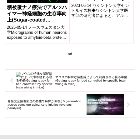
bacteria may be early
2023-06-14 ワシントン大学セン
糖被覆ナノ療法でアルツハ
sign of Alzheimer’s
トルイス校◆ワシントン大学医
イマー神経細胞の生存率向
学部の研究者によると、アルツ
disease)
上(Sugar-coated
ハイマー病の初期段階では、認
知症の症状が現れる前の時点
nanotherapy dramatically
2025-05-14 ノースウェスタン大
で、腸内細...
improves neuron
学Micrographs of human neurons
exposed to amyloid-beta protei...
survival in Alzheimer’s
model)
ad
マウスの特殊な脳配線によって制御される寝る準備
(Getting ready for bed controlled by specific brain
wiring in mice)
脊髄完全損傷部位の再生で麻痺が回復(Regeneration
across complete spinal cord injuries reverses
paralysis)