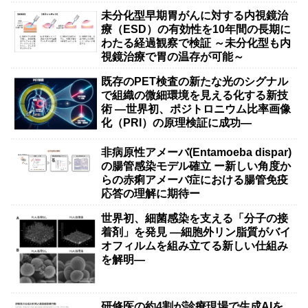
未分化型早期胃がんに対する内視鏡治
療（ESD）の有効性を10年間の長期に
わたる経過観察で検証 ～未分化型も内
視鏡治療で胃の温存が可能～
既存のPET検査の新たな光のシグナル
で組織の微細環境を見える化する新技
術 ―世界初、ポジトロニウム比率画像
化（PRI）の原理検証に成功―
非病原性アメーバ(Entamoeba dispar)
の腸管感染モデル確立 ー新しい角度か
らの赤痢アメーバ症における腸管免疫
応答の理解に期待ー
世界初、細菌感染を支える「分子の接
着剤」を発見 ―細胞外リン脂質がバイ
オフィルムを組み立てる新しい仕組み
を解明―
研修医の約4割が診療現場で生成AIを