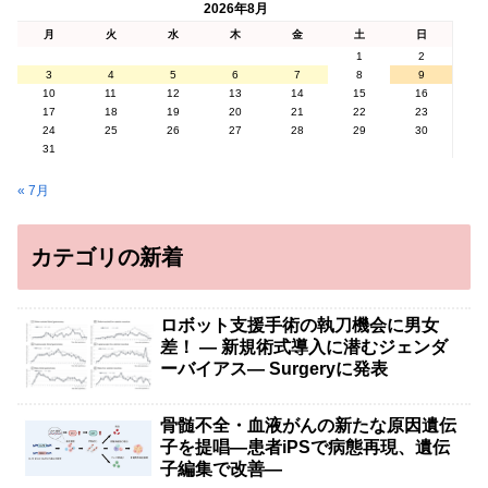
2026年8月
月
火
水
木
金
土
日
1
2
3
4
5
6
7
8
9
10
11
12
13
14
15
16
17
18
19
20
21
22
23
24
25
26
27
28
29
30
31
« 7月
カテゴリの新着
ロボット支援手術の執刀機会に男女
差！ — 新規術式導入に潜むジェンダ
ーバイアス— Surgeryに発表
骨髄不全・血液がんの新たな原因遺伝
子を提唱―患者iPSで病態再現、遺伝
子編集で改善―