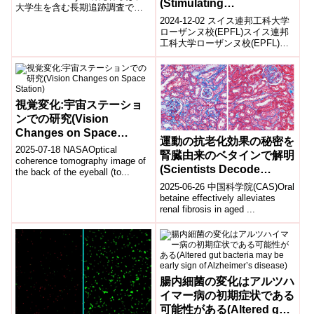
(Stimulating
大学生を含む長期追跡調査で、
Weight, Study Says)
hypothalamus restores
人生初期の生活習慣パターンが
2024-12-02 スイス連邦工科大学
成人期の体重に大きな...
walking in paralyzed
ローザンヌ校(EPFL)スイス連邦
工科大学ローザンヌ校(EPFL)の
patients)
研究チームは、視床下部の特定
部位を電気刺激することで...
視覚変化:宇宙ステーショ
ンでの研究(Vision
Changes on Space
運動の抗老化効果の秘密を
Station)
2025-07-18 NASAOptical
腎臓由来のベタインで解明
coherence tomography image of
(Scientists Decode
the back of the eyeball (to...
Exercise’s Anti-Aging
2025-06-26 中国科学院(CAS)Oral
Secret: Kidney-
betaine effectively alleviates
renal fibrosis in aged ...
Generated Betaine Paves
Way for ‘Exercise-in-a-
Pill’)
腸内細菌の変化はアルツハ
イマー病の初期症状である
可能性がある(Altered gut