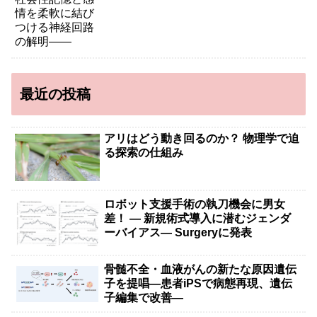
最近の投稿
アリはどう動き回るのか？ 物理学で迫
る探索の仕組み
ロボット支援手術の執刀機会に男女
差！ — 新規術式導入に潜むジェンダ
ーバイアス— Surgeryに発表
骨髄不全・血液がんの新たな原因遺伝
子を提唱―患者iPSで病態再現、遺伝
子編集で改善―