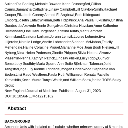
Aukner,Pia Bodling,Melanie Bowden,Karin Brunnegård,Gillian
Cairns,Samantha Calladine,Linsay Campbell,Jill Clayton-Smith,Rachael
Cooper,Elizabeth Conroy,Ahmed El-Angbawi,Berit Kildegaard
Emborg,Josefin Enfält Wikman,Beth Fitzpatrick,Ana Paula Fukushiro,Cristina
Guedes de Azevedo Bento Gonçalves,Christina Havstam,Anne Katherine
Hvistendahl,Line Dahl Jorgensen,Kristina Klinto,Marit Berntsen
Kvinnsland,Catriona Larham,Jorunn Lemvik,Louise Leturgie,Eva
Liljerehn,Natalie Lodge,Anette Lohmander,Siobhan McMahon,Felicity
Mehendale,Haline Coracine Miguel,Marianne Moe,Joan Bogh Nielsen,Jill
Nyberg,Nina-Helen Pedersen,Ginette Phippen,Silvia Helena Alvarez
Piazentin-Penna,Kathryn Patrick,Lindsay Pliskin,Lucy Rigby,Gunvor
Semb,Lucy Southby,Maria Sporre,Ann-Sofie Björkman Taleman,Jorid
Tangstad,Inge Elly Kiemle Trindade,Imogen Underwood,Stephanie van
Eeden,Liisi Raud Westberg,Paula Ruth Williamson,Renata Paciello
Yamashita,Kevin Munro,Tanya Walsh,and William Shaw,for the TOPS Study
Group
New England Journal of Medicine Published:August 31, 2023
DOI: 10.1056/NEJMoa2215162
Abstract
BACKGROUND
Among infants with isolated cleft palate, whether primary surgery at 6 months