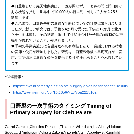
◆口蓋裂という先天性疾患は、口蓋が閉じず、口と鼻の間に開口部が
ある状態を指し、世界中で10,000人の新生児に対して1人から25人に
影響します。
◆これまで、口蓋裂手術の最適な年齢についての証拠は限られていま
したが、新しい研究では、手術を6か月で受けた子供と12か月で受け
た子供を比較し、その結果、6か月で手術を受けた子供の5歳時の音声
機能が優れていることが示されました。
◆手術の早期実施には言語発達への有利性もあり、発話における特定
の音節の使用が増加しました。研究は、口蓋裂修復の早期実施が、音
声と言語発達に最適な条件を提供する可能性があることを示唆してい
ます。
<関連情報>
https://news.ki.se/early-cleft-palate-surgery-gives-better-speech-results
https://www.nejm.org/doi/10.1056/NEJMoa2215162
口蓋裂の一次手術のタイミング Timing of
Primary Surgery for Cleft Palate
Carrol Gamble,Christina Persson,Elisabeth Willadsen,Liz Albery,Helene
Soegaard Andersen,Melissa Zattoni Antoneli,Malin Appelqvist,Ragnhild