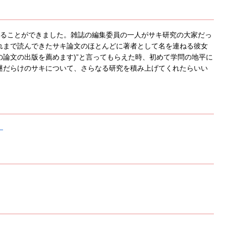
することができました。雑誌の編集委員の一人がサキ研究の大家だっ
れまで読んできたサキ論文のほとんどに著者として名を連ねる彼女
anuscript(この論文の出版を薦めます)”と言ってもらえた時、初めて学問の地平に
謎だらけのサキについて、さらなる研究を積み上げてくれたらいい
―