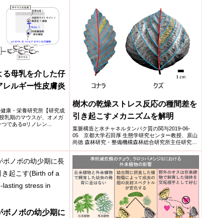
よる母乳を介した仔
アレルギー性皮膚炎
樹木の乾燥ストレス反応の種間差を
基盤・健康・栄養研究所【研究成
引き起こすメカニズムを解明
・授乳期のマウスが、オメガ
一つであるαリノレン...
葉脈構造と水チャネルタンパク質の関与2019-06-
05 京都大学石田厚 生態学研究センター教授、原山
尚徳 森林研究・整備機構森林総合研究所主任研究
員、北尾光俊...
がボノボの幼少期に