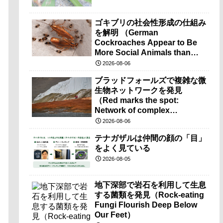
ゴキブリの社会性形成の仕組み
を解明 （German
Cockroaches Appear to Be
More Social Animals than
Previously Thought）
2026-08-06
ブラッドフォールズで複雑な微
生物ネットワークを発見
（Red marks the spot:
Network of complex
microbes discovered at
2026-08-06
mysterious Blood Falls）
テナガザルは仲間の顔の「目」
をよく見ている
2026-08-05
地下深部で岩石を利用して生息
する菌類を発見（Rock-eating
Fungi Flourish Deep Below
Our Feet）