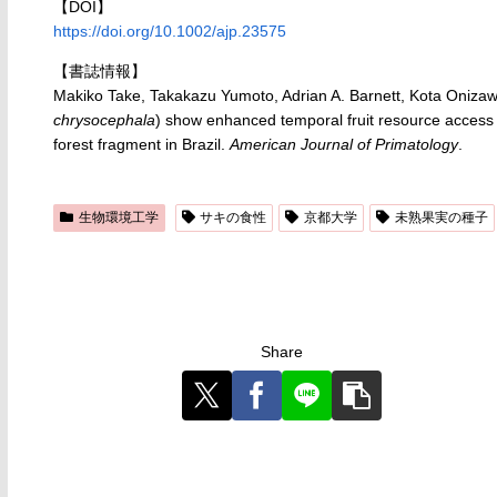
【DOI】
https://doi.org/10.1002/ajp.23575
【書誌情報】
Makiko Take, Takakazu Yumoto, Adrian A. Barnett, Kota Onizawa, 
chrysocephala
) show enhanced temporal fruit resource access
forest fragment in Brazil.
American Journal of Primatology
.
生物環境工学
サキの食性
京都大学
未熟果実の種子
Share