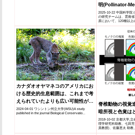
明(Pollinator-Med
Interactions Key
2025-10-22 中国科学
の研究チームは、雲南省
Biodiversity in
原において、120種以上の
Meadows)
カナダオオヤマネコのアメリカにお
ける歴史的生息範囲は、これまで考
えられていたよりも広い可能性が高
脊椎動物の視覚
い(Canada lynx historic range in
2024-04-01 ワシントン州立大学(WSU)A study
暗所視と色覚は
published in the journal Biological Conservatio...
US likely wider than previously
2018-10-02 京都大
thought)
理学研究科助教、七田芳
員教授)、佐藤恵太 助教
究...