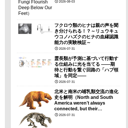
2026-08-03
フクロウ類のヒナは親の声を聞
き分けられる！？～リュウキュ
ウコノハズクのヒナの血縁認識
能力の実験検証～
2026-07-31
霊長類が予測に基づいて行動す
る仕組みに光を当てる ――期
待と行動を繋ぐ回路の「ハブ領
域」を同定――
2026-07-31
北米と南米の哺乳類交流の進化
史を解明（North and South
America weren’t always
connected, but their
mammals still found a way to
2026-07-31
intermingle）