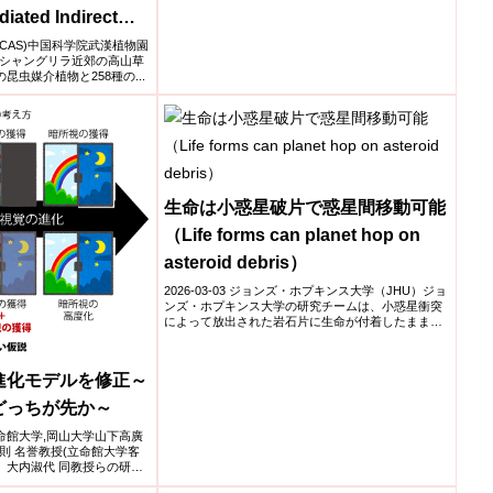
iated Indirect
 to High
院 (CAS)中国科学院武漢植物園
シャングリラ近郊の高山草
 Hengduan Alpine
昆虫媒介植物と258種の...
生命は小惑星破片で惑星間移動可能
（Life forms can planet hop on
asteroid debris）
2026-03-03 ジョンズ・ホプキンス大学（JHU）ジョ
ンズ・ホプキンス大学の研究チームは、小惑星衝突
によって放出された岩石片に生命が付着したまま宇
宙空間を...
進化モデルを修正～
どっちが先か～
学,立命館大学,岡山大学山下高廣
則 名誉教授(立命館大学客
、大内淑代 同教授らの研