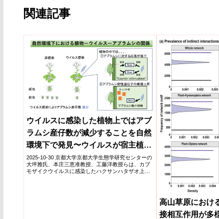
関連記事
ウイルスに感染した植物上ではアブ
ラムシ産仔数が減少することを自然
環境下で発見〜ウイルスが宿主植物
の遺伝子発現を変化させ昆虫被害を
2025-10-30 京都大学京都大学生態学研究センターの
大坪雅氏、本庄三恵准教授、工藤洋教授らは、カブ
軽減〜
モザイクウイルスに感染したハクサンハタザオ上で
はアブラム...
高山草原におけ
接相互作用が多