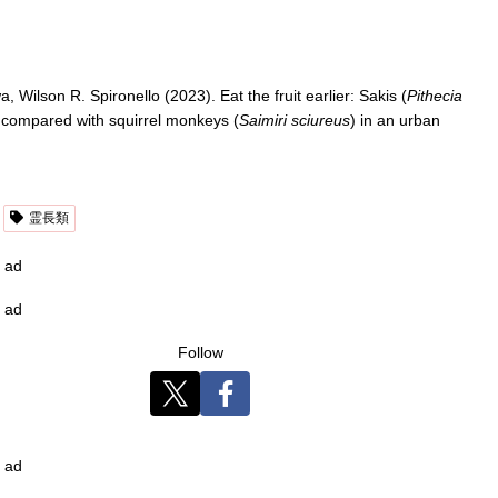
Wilson R. Spironello (2023). Eat the fruit earlier: Sakis (
Pithecia
 compared with squirrel monkeys (
Saimiri sciureus
) in an urban
霊長類
ad
ad
Follow
ad