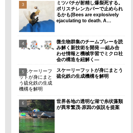
ミツバチが射精し爆裂死する。
ポリスチレンカバーで止められ
るかも(Bees are explosively
ejaculating to death. A
polystyrene cover could help
stop it.)
微生物群集のチームプレーを読
み解く新技術を開発 ―組み合
わせ情報と機械学習でミクロ社
会の構造を紐解く―
スケーリーフットが身にまとう
硫化鉄の生成機構を解明
世界各地の透明な湖で糸状藻類
が異常繁茂-原因の仮説を提案