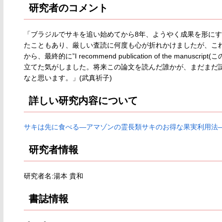
研究者のコメント
「ブラジルでサキを追い始めてから8年、ようやく成果を形に
たこともあり、厳しい査読に何度も心が折れかけましたが、こ
から、最終的に”I recommend publication of the m
立てた気がしました。将来この論文を読んだ誰かが、まだまだ
なと思います。」(武真祈子)
詳しい研究内容について
サキは先に食べる―アマゾンの霊長類サキのお得な果実利用法
研究者情報
研究者名:湯本 貴和
書誌情報