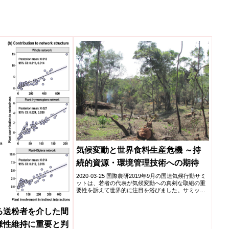
気候変動と世界食料生産危機 ～持
続的資源・環境管理技術への期待
2020-03-25 国際農研2019年9月の国連気候行動サミ
ットは、若者の代表が気候変動への真剣な取組の重
要性を訴えて世界的に注目を浴びました。サミット
に合わ...
る送粉者を介した間
様性維持に重要と判