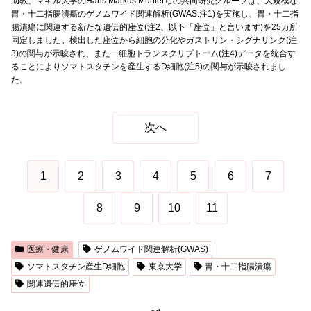
助教、マギル大学のHans Markus Munterらの共同研究グループは、大規模な
胃・十二指腸潰瘍のゲノムワイド関連解析(GWAS:注1)を実施し、胃・十二指
腸潰瘍に関連する新たな遺伝的座位(注2、以下「座位」と言います)を25カ所
同定しました。検出した座位から細胞の分化やガストリン・シグナリング(注
3)の関与が示唆され、また一細胞トランスクリプトーム(注4)データを統合す
ることによりソマトスタチンを産生するD細胞(注5)の関与が示唆されまし
た。
次へ
1
2
3
4
5
6
7
8
9
10
11
医療・健康
ゲノムワイド関連解析(GWAS)
ソマトスタチン産生D細胞
東京大学
胃・十二指腸潰瘍
関連遺伝的座位