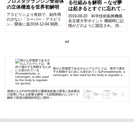
プロスタグランジン受容体
る仕組みを解明 ～なぜ夢
の立体構造を世界初解明
は起きるとすぐに忘れてし
まうのか～
アスピリンより有効で、副作用
2019-09-20 科学技術振興機構,
の少ない「スーパー・アスピリ
名古屋大学ポイント 睡眠時に記
ン」開発に道2018-12-04 関西医
憶がどのように固定され、消去
科大学,京都大学,熊本大学,株式
されるのかその仕組みはよく分
会社エヌビィー健康研究所,日本
かっていなかった。 マウスを用
医...
いた...
ad
発がん性物質であるホルムアルデヒドは、体内で遺伝
子を制御するためにも使われている(Formaldehyde, a
carcinogen, is also used by the body to regulate our
genes)
膀胱がんのFGFR3異常が腫瘍免疫微小環境と免疫療法
の効果に与える影響を解明～大規模膀胱がんコホート
解析で新規治療標的同定に期待～