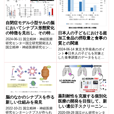
自閉症モデル小型サルの脳
においてシナプス形態変化
日本人の子どもにおける超
の特徴を見出し、その特徴
加工食品の摂取量と食事の
がオキシトシンというホル
2024-06-11 国立精神・神経医療
質との関連
モンの投与で緩和すること
研究センター国立研究開発法人
国立精神・神経医療研究センタ
を発見～自閉症におけるシ
2024-06-14 東京大学発表のポイ
ー(NCNP)神経研究所 微細構造研
ナプス機能変化の理解に貢
ント◆日本人の子どもを対象と
究部の野口潤室長、磯田李紗
した食事調査のデータをもと
献～
研...
に、超加工食品の摂取量と食事
の質との関連を調査しました。
◆超加工食...
薬剤耐性を克服する個別化
脳のなかのシナプスを作る
医療の開発を目指して、新
新しい仕組みを発見
しい遺伝子スクリーニング
2022-10-21 国立精神・神経医療
研究「LC-SCRUM-TRY」
研究センターシナプスが作られ
2020-09-28 国立がん研究センタ