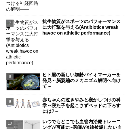
抗生物質がスポーツのパフォーマンス
に大打撃を与える(Antibiotics wreak
havoc on athletic performance)
ヒト脳の新しい加齢バイオマーカーを
発見～脳萎縮のメカニズム解明へ向け
て～
赤ちゃんの泣きやみと寝かしつけの科
学～寝た子を起こさずベッドに下ろす
には?～
いつでもどこでも血管内治療トレーニ
ングが可能に~医師がX線被爆しない血