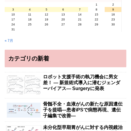
1
2
3
4
5
6
7
8
9
10
11
12
13
14
15
16
17
18
19
20
21
22
23
24
25
26
27
28
29
30
31
« 7月
カテゴリの新着
ロボット支援手術の執刀機会に男女
差！ — 新規術式導入に潜むジェンダ
ーバイアス— Surgeryに発表
骨髄不全・血液がんの新たな原因遺伝
子を提唱―患者iPSで病態再現、遺伝
子編集で改善―
未分化型早期胃がんに対する内視鏡治