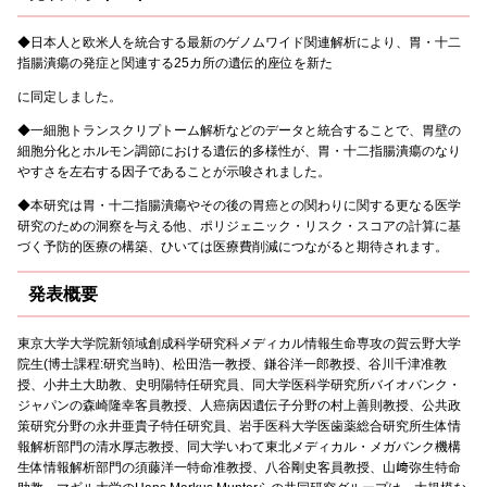
◆日本人と欧米人を統合する最新のゲノムワイド関連解析により、胃・十二
指腸潰瘍の発症と関連する25カ所の遺伝的座位を新た
に同定しました。
◆一細胞トランスクリプトーム解析などのデータと統合することで、胃壁の
細胞分化とホルモン調節における遺伝的多様性が、胃・十二指腸潰瘍のなり
やすさを左右する因子であることが示唆されました。
◆本研究は胃・十二指腸潰瘍やその後の胃癌との関わりに関する更なる医学
研究のための洞察を与える他、ポリジェニック・リスク・スコアの計算に基
づく予防的医療の構築、ひいては医療費削減につながると期待されます。
発表概要
東京大学大学院新領域創成科学研究科メディカル情報生命専攻の賀云野大学
院生(博士課程:研究当時)、松田浩一教授、鎌谷洋一郎教授、谷川千津准教
授、小井土大助教、史明陽特任研究員、同大学医科学研究所バイオバンク・
ジャパンの森崎隆幸客員教授、人癌病因遺伝子分野の村上善則教授、公共政
策研究分野の永井亜貴子特任研究員、岩手医科大学医歯薬総合研究所生体情
報解析部門の清水厚志教授、同大学いわて東北メディカル・メガバンク機構
生体情報解析部門の須藤洋一特命准教授、八谷剛史客員教授、山﨑弥生特命