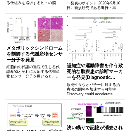
を開始
る仕組みを追求するヒトの脳で
ー発表のポイント 2020年9月16
は、数百億個の神経細胞がお互
日に新規研究である進行・再発
いに連絡することで精密な神経
非小細胞肺がん患者さんを対象
ネットワ...
にした、薬物耐性遺伝子スク
リ...
メタボリックシンドローム
を制御する代謝産物センサ
ー分子を発見
認知症や運動障害を伴う致
細胞内の代謝の過程で生じる代
死的な脳疾患の診断マーカ
謝産物とそれに反応する代謝産
物センサー分子を用いると、メ
ーを発見(Diagnostic
タボリックシンドロームの病態
marker found for deadly
原発性タウオパチーに対する治
が適切に説明できることを見い
brain disease marked by
療法の開発を加速する可能性
だし、これが新しい治療標的に
Discovery could accelerate
dementia, movement
なり得ることを示しました。
progress toward therapies ...
problems)
浅い眠りで記憶が消去され