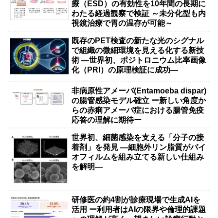
療（ESD）の有効性を10年間の長期に
わたる経過観察で検証 ～未分化型も内
視鏡治療で胃の温存が可能～
既存のPET検査の新たな光のシグナル
で組織の微細環境を見える化する新技
術 ―世界初、ポジトロニウム比率画像
化（PRI）の原理検証に成功―
非病原性アメーバ(Entamoeba dispar)
の腸管感染モデル確立 ー新しい角度か
らの赤痢アメーバ症における腸管免疫
応答の理解に期待ー
世界初、細菌感染を支える「分子の接
着剤」を発見 ―細胞外リン脂質がバイ
オフィルムを組み立てる新しい仕組み
を解明―
研修医の約4割が診療現場で生成AIを
活用 ー利用者はAIの限界や倫理的課題