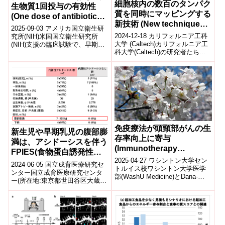
細胞核内の数百のタンパク
生物質1回投与の有効性
質を同時にマッピングする
(One dose of antibiotic
新技術 (New technique
treats early syphilis as
2025-09-03 アメリカ国立衛生研
maps hundreds of
well as three doses)
2024-12-18 カリフォルニア工科
究所(NIH)米国国立衛生研究所
proteins simultaneously
大学 (Caltech)カリフォルニア工
(NIH)支援の臨床試験で、早期梅
科大学(Caltech)の研究者たち
毒に対する抗生物質ベンザチン
within cell nuclei)
は、新たな技術を開発し、細胞
ペニシリンG(BPG)の治...
核内の数百種類の...
免疫療法が頭頸部がんの生
新生児や早期乳児の腹部膨
存率向上に寄与
満は、アシドーシスを伴う
(Immunotherapy
FPIES(食物蛋白誘発性胃
improves survival of
2025-04-27 ワシントン大学セン
腸炎)の特徴であることが
2024-06-05 国立成育医療研究セ
patients with locally
トルイス校ワシントン大学医学
明らかに
ンター国立成育医療研究センタ
部(WashU Medicine)とDana-
advanced head and neck
ー(所在地:東京都世田谷区大蔵、
Farber Brigham Cancer C...
cancer)
理事長:五十嵐隆)アレルギーセン
ターの濱口冴香医師、好酸球
性...