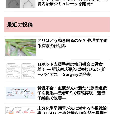
管内治療シミュレータを開発~
最近の投稿
アリはどう動き回るのか？ 物理学で迫
る探索の仕組み
ロボット支援手術の執刀機会に男女
差！ — 新規術式導入に潜むジェンダ
ーバイアス— Surgeryに発表
骨髄不全・血液がんの新たな原因遺伝
子を提唱―患者iPSで病態再現、遺伝
子編集で改善―
未分化型早期胃がんに対する内視鏡治
療（ESD）の有効性を10年間の長期に