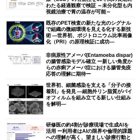
わたる経過観察で検証 ～未分化型も内
視鏡治療で胃の温存が可能～
既存のPET検査の新たな光のシグナル
で組織の微細環境を見える化する新技
術 ―世界初、ポジトロニウム比率画像
化（PRI）の原理検証に成功―
非病原性アメーバ(Entamoeba dispar)
の腸管感染モデル確立 ー新しい角度か
らの赤痢アメーバ症における腸管免疫
応答の理解に期待ー
世界初、細菌感染を支える「分子の接
着剤」を発見 ―細胞外リン脂質がバイ
オフィルムを組み立てる新しい仕組み
を解明―
研修医の約4割が診療現場で生成AIを
活用 ー利用者はAIの限界や倫理的課題
への理解が高く、望ましい診療行動と