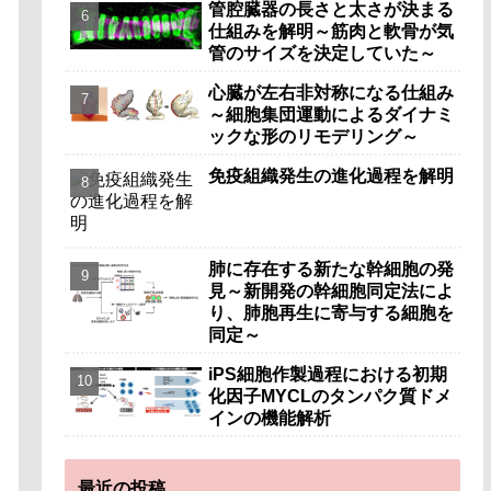
管腔臓器の長さと太さが決まる
仕組みを解明～筋肉と軟骨が気
管のサイズを決定していた～
心臓が左右非対称になる仕組み
～細胞集団運動によるダイナミ
ックな形のリモデリング～
免疫組織発生の進化過程を解明
肺に存在する新たな幹細胞の発
見～新開発の幹細胞同定法によ
り、肺胞再生に寄与する細胞を
同定～
iPS細胞作製過程における初期
化因子MYCLのタンパク質ドメ
インの機能解析
最近の投稿