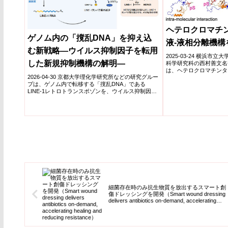
きである。ヒト脳オルガ
意識経験をもちうるか、
測する方法論を提示する
ヘテロクロマチ
ゲノム内の「撹乱DNA」を抑え込
液-液相分離機構
む新戦略―ウイルス抑制因子を転用
2025-03-24 横浜市
した新規抑制機構の解明―
科学研究科の西村善文名
は、ヘテロクロマチンタン
2026-04-30 京都大学理化学研究所などの研究グルー
離を通...
プは、ゲノム内で転移する「撹乱DNA」である
LINE-1レトロトランスポゾンを、ウイルス抑制因子
HER...
細菌存在時のみ抗生物質を放出するスマート創
傷ドレッシングを開発（Smart wound dressing
delivers antibiotics on-demand, accelerating
healing and reducing resistance）