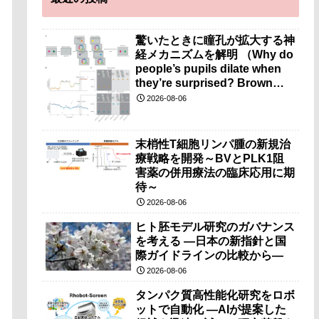
驚いたときに瞳孔が拡大する神
経メカニズムを解明 （Why do
people’s pupils dilate when
they’re surprised? Brown
researchers explain）
2026-08-06
末梢性T細胞リンパ腫の新規治
療戦略を開発～BVとPLK1阻
害薬の併用療法の臨床応用に期
待～
2026-08-06
ヒト胚モデル研究のガバナンス
を考える ―日本の新指針と国
際ガイドラインの比較から―
2026-08-06
タンパク質高性能化研究をロボ
ットで自動化 ―AIが提案した