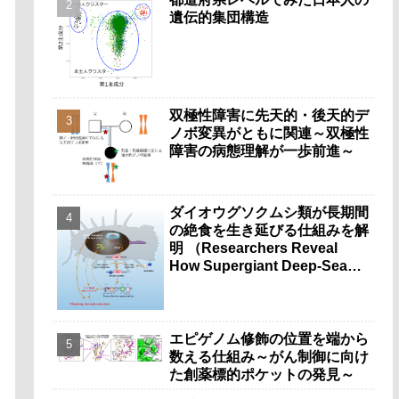
遺伝的集団構造
双極性障害に先天的・後天的デ
ノボ変異がともに関連～双極性
障害の病態理解が一歩前進～
ダイオウグソクムシ類が長期間
の絶食を生き延びる仕組みを解
明 （Researchers Reveal
How Supergiant Deep-Sea
Isopods Survive Years
Without Food）
エピゲノム修飾の位置を端から
数える仕組み～がん制御に向け
た創薬標的ポケットの発見～