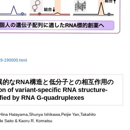
319-190000.html
異的なRNA構造と低分子との相互作用の
of variant-specific RNA structure-
ified by RNA G-quadruplexes
Hina Hatayama,Shunya Ishikawa,Peijie Yan,Takahito
e Saito & Kaoru R. Komatsu