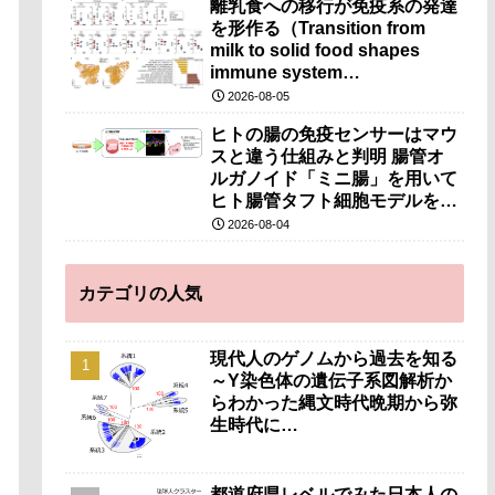
離乳食への移行が免疫系の発達
を形作る（Transition from
milk to solid food shapes
immune system
development）
2026-08-05
ヒトの腸の免疫センサーはマウ
スと違う仕組みと判明 腸管オ
ルガノイド「ミニ腸」を用いて
ヒト腸管タフト細胞モデルを開
発～マウス細胞に代わり細胞治
2026-08-04
療・創薬への応用に期待～
カテゴリの人気
現代人のゲノムから過去を知る
～Y染色体の遺伝子系図解析か
らわかった縄文時代晩期から弥
生時代に…
都道府県レベルでみた日本人の