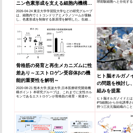
球前駆細胞へと分化する
ニン色素形成を支える細胞内機構を
ン...
解明−
2026-04-24 東京大学学習院大学などの研究グループ
は、細胞内でミトコンドリアとメラノソームが接触
し、色素形成を制御する新原理を解明した。生細胞
でオルガネ...
骨格筋の発育と再生メカニズムに性
差あり～エストロゲン受容体βの機
ヒト脳オルガノ
能的重要性を解明～
の問題を検討し
2020-08-21 熊本大学,筑波大学,日本医療研究開発機
組みを提案
構ポイント 本研究グループは、これまでに女性ホル
モンであるエストロゲンが骨格筋の発育・発達や再
ヒト脳オルガノイドとは
生に重...
iPS細胞)から分化誘導
持つ三次元脳組織のこと
ト脳オルガノイドが意識
識はないとみなし、モノ
じうる被害をできるだけ
則を採用する。説得力の
でもヒト脳オルガノイド
ルガノイドは意識をもつ