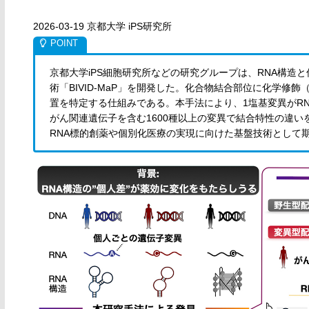
2026-03-19 京都大学 iPS研究所
京都大学iPS細胞研究所などの研究グループは、RNA構造
術「BIVID-MaP」を開発した。化合物結合部位に化学修
置を特定する仕組みである。本手法により、1塩基変異がR
がん関連遺伝子を含む1600種以上の変異で結合特性の違
RNA標的創薬や個別化医療の実現に向けた基盤技術として