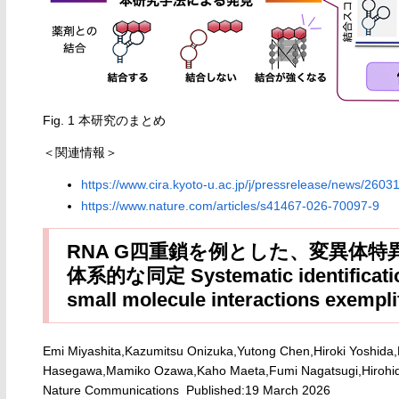
Fig. 1 本研究のまとめ
＜関連情報＞
https://www.cira.kyoto-u.ac.jp/j/pressrelease/news/260
https://www.nature.com/articles/s41467-026-70097-9
RNA G四重鎖を例とした、変異体特
体系的な同定 Systematic identification 
small molecule interactions exempl
Emi Miyashita,Kazumitsu Onizuka,Yutong Chen,Hiroki Yoshida,
Hasegawa,Mamiko Ozawa,Kaho Maeta,Fumi Nagatsugi,Hirohid
Nature Communications Published:19 March 2026