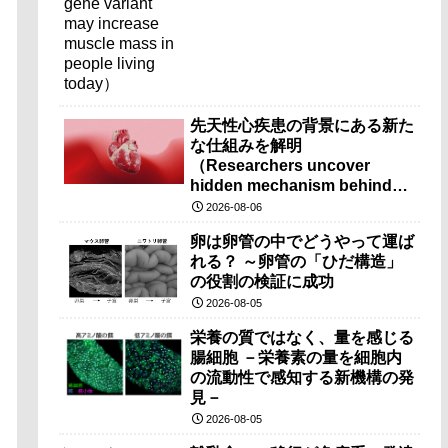
先天性心疾患の背景にある新た
な仕組みを解明
（Researchers uncover
hidden mechanism behind
congenital heart disease）
2026-08-06
卵は卵管の中でどうやって運ば
れる？ ～卵管の「ひだ構造」
の役割の検証に成功
2026-08-05
栄養の質ではなく、量を感じる
腸細胞 －栄養素の量を細胞内
の流動性で感知する新機構の発
見－
2026-08-05