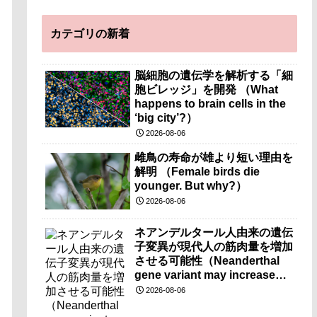
カテゴリの新着
脳細胞の遺伝学を解析する「細
胞ビレッジ」を開発 （What
happens to brain cells in the
‘big city’?）
2026-08-06
雌鳥の寿命が雄より短い理由を
解明 （Female birds die
younger. But why?）
2026-08-06
ネアンデルタール人由来の遺伝
子変異が現代人の筋肉量を増加
させる可能性（Neanderthal
gene variant may increase
muscle mass in people living
2026-08-06
today）