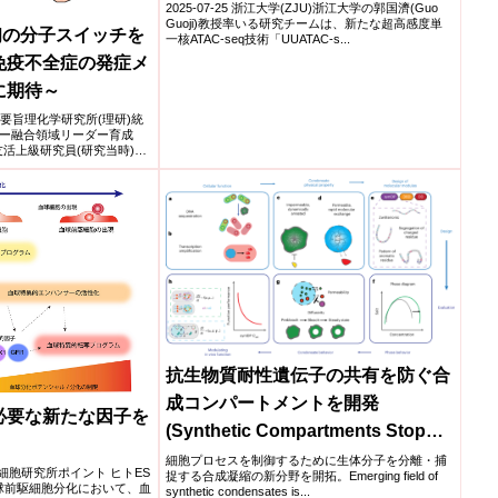
cracks genome’s hidden code)
2025-07-25 浙江大学(ZJU)浙江大学の郭国濟(Guo
Guoji)教授率いる研究チームは、新たな超高感度単
初の分子スイッチを
一核ATAC-seq技術「UUATAC-s...
免疫不全症の発症メ
に期待～
究所要旨理化学研究所(理研)統
ー融合領域リーダー育成
友活上級研究員(研究当時)、
抗生物質耐性遺伝子の共有を防ぐ合
成コンパートメントを開発
必要な新たな因子を
(Synthetic Compartments Stop
Pathogens from Sharing
細胞プロセスを制御するために生体分子を分離・捕
iPS細胞研究所ポイント ヒトES
捉する合成凝縮の新分野を開拓。Emerging field of
Antibiotic Resistance Genes)
血球前駆細胞分化において、血
synthetic condensates is...