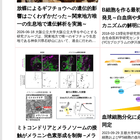
放蝶によるギフチョウへの遺伝的影
B細胞を作る最
響はごくわずかだった～関東地方唯
発見～白血病や
一の生息地で遺伝解析を実施～
カニズムの解明
2026-06-18 大阪公立大学大阪公立大学を中心とする
2018-02-13理化学研
研究グループは、関東地方で唯一のギフチョウ生息
合生命医科学研究センタ
地である神奈川県石砂山において、過去に行われた
(YCI)プログラムの伊川
放蝶が個体...
免疫...
血球細胞分化に
同定
ミトコンドリアとメラノソームの接
2023-09-29 京都大学
触がメラニン色素形成を制御 −メラ
細胞およびiPS細胞の