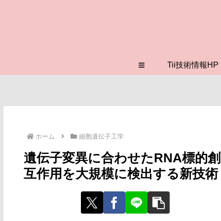
≡
Tii技術情報HP
ホーム
細胞遺伝子工学
遺伝子変異に合わせたRNA標的創
互作用を大規模に検出する新技術 『B