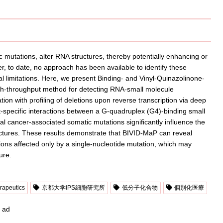
c mutations, alter RNA structures, thereby potentially enhancing or
r, to date, no approach has been available to identify these
al limitations. Here, we present Binding- and Vinyl-Quinazolinone-
igh-throughput method for detecting RNA-small molecule
ion with profiling of deletions upon reverse transcription via deep
pecific interactions between a G-quadruplex (G4)-binding small
l cancer-associated somatic mutations significantly influence the
ructures. These results demonstrate that BIVID-MaP can reveal
ions affected only by a single-nucleotide mutation, which may
ure.
apeutics
京都大学iPS細胞研究所
低分子化合物
個別化医療
ad