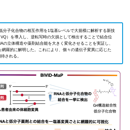
と低分子化合物の相互作用を1塩基レベルで大規模に解析する新技
飾（VQ）を導入し、逆転写時の欠損として検出することで結合位
NAの立体構造や薬剤結合能を大きく変化させることを実証し、
いを網羅的に解明した。これにより、個々の遺伝子変異に応じた
期待される。