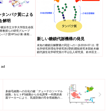
ノイドがどのような種類の
その発達度合いなどから推
。
ンタンパク質による
を解明
立大学​横浜市立大学大学院生命医
誉教授らの研究グループ
パク質HP1αが液-液相分
新しい糖鎖代謝機構の発見
未知の糖鎖分解酵素の同定への一歩2019-07-11 理
化学研究所理化学研究所(理研)開拓研究本部鈴木糖
鎖代謝生化学研究室の平山弘人研究員、鈴木匡主任
研究員、...
ad
多線毛細胞への分化の鍵「デューテロソーマル
細胞」をヒトiPS細胞から分化誘導 ―特異的表
面マーカーにより、気道防御の司令塔細胞の解
析が可能に―