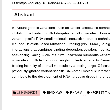
DOI:https://doi.org/10.1038/s41467-026-70097-9
Abstract
Individual genetic variations, such as cancer-associated somati
inhibiting the binding of RNA-targeting small molecules. Howeve
variant-specific RNA-small molecule interactions due to technic
Induced Deletion-Based Mutational Profiling (BIVID-MaP), a h
interactions that combines binding-dependent covalent modificat
sequencing. Using BIVID-MaP, we uncovered numerous variant-s
molecule and RNAs harboring single-nucleotide variants. Severa
binding intensity of a small molecule by affecting target G4 st
previously ignored variant-specific RNA-small molecule interact
contribute to the development of RNA-targeting drugs in the fut
細胞遺伝子工学
BIVID-MaP
RNA構造
xFOREST Ther