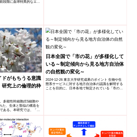
前段階に血球特異的なエ
日本全国で「市の花」が多様化して
いる～制定傾向から見る地方自治体
の自然観の変化～
イドがもちうる意識
2024-12-26 東京大学研究成果のポイント 生物や生
態系サービスに対する地方自治体の認識を解明する
、研究上の倫理的枠
ことを目的に、日本各地で制定されている「市の
花」の制定傾...
、多能性幹細胞(ES細胞や
された、生体と類似の構造を
である。本研究では、「ヒ
をもつにもかかわらず、意
として扱うことによって生
避けるべき」という予防原
ある意識理論のうちの一つ
に意識を認めるなら、脳オ
と仮定して研究を進めるべ