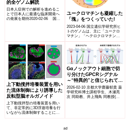
的全ゲノム解読
日本人症例での解析を進めるこ
ユークロマチンも凝縮した
とで日本人に最適な臨床開発へ
の発展を期待2020-02-06 国立
「塊」をつくっていた!
がん研究センター発表のポイン
2023-04-06 国立遺伝学研究所ヒ
ト 37カ国1,300名を超える...
トのゲノムは、主に「ユークロ
マチン」「ヘテロクロマチン」
の2つの領域に分類できるとされ
ています。これまで長い間、頻
繁に遺...
Gαノックアウト細胞で切
り分けたGPCRシグナル
～“特異的”と信じられてき
上下動撹拌培養装置を用い
た転写レポーターの再定義
2026-02-10 京都大学齋藤郁貴 薬
た流体制御により誘導した
～
学研究科博士課程学生、木瀬亮
反転型脳オルガノイド
次 同助教、井上飛鳥 同教授(兼:
東北大学教授)の研究グループ
上下動撹拌型の培養装置を用い
は、Gタンパク質共役型受容体...
て、非定常的に3D浮遊培養を行
いながら流体制御することによ
って、従来の化合物を使用せず
に脳オルガノイドを誘導できる
ことを明らかにしました。
ad