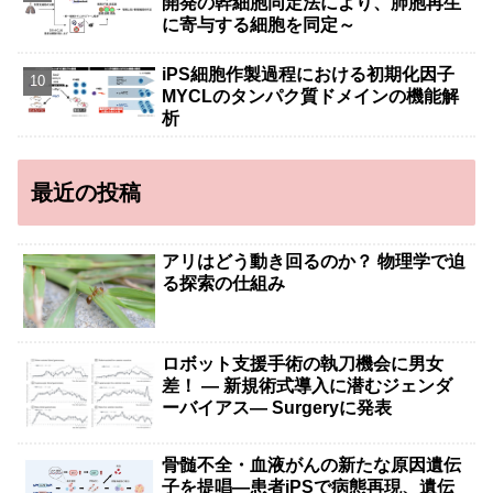
開発の幹細胞同定法により、肺胞再生
に寄与する細胞を同定～
iPS細胞作製過程における初期化因子
MYCLのタンパク質ドメインの機能解
析
最近の投稿
アリはどう動き回るのか？ 物理学で迫
る探索の仕組み
ロボット支援手術の執刀機会に男女
差！ — 新規術式導入に潜むジェンダ
ーバイアス— Surgeryに発表
骨髄不全・血液がんの新たな原因遺伝
子を提唱―患者iPSで病態再現、遺伝