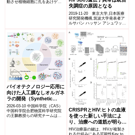
動させ植物細胞に孔をあけゲノ
的な作製を可能に～
失調症の原因となる
ム編集ツールを導入、ウイスカ
ー超音波RNP法と命名 生育環境
2019-11-20 東京大学,日本医療
変...
研究開発機構,筑波大学発表者ア
ルサバン ハッサン アシュワック
（研究当時：東京大学大学院医
学系研究科 分子細胞生物学専
攻...
バイオテクノロジー応用に
向けた人工膜なしオルガネ
ラの開発（Synthetic
Membraneless
2026-03-10 中国科学院（CAS）
CRISPRとHIV:ヒトの血液
Organelles Developed for
中国科学院合肥物質科学研究院
を使った新しい手法によ
の王鵬教授らの研究チームは、
Biotechnological
液液相分離（LLPS）によって形
り、治療への道筋が明らか
Applications）
成される膜を持たない人工細胞
になる(CRISPR and HIV:
HIV治療薬の鍵は、HIVが複製さ
小...
New technique in human
れる仕組みにある可能性Key to