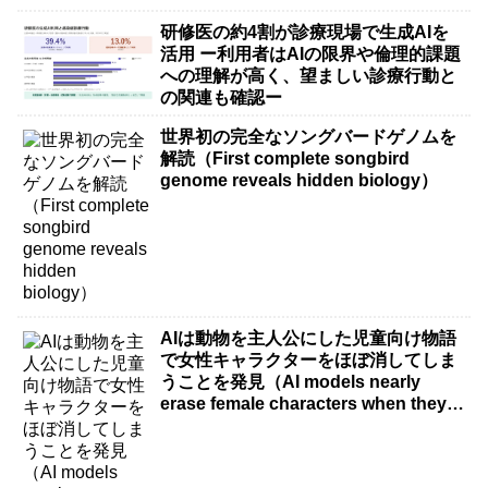
研修医の約4割が診療現場で生成AIを
活用 ー利用者はAIの限界や倫理的課題
への理解が高く、望ましい診療行動と
の関連も確認ー
世界初の完全なソングバードゲノムを
解読（First complete songbird
genome reveals hidden biology）
AIは動物を主人公にした児童向け物語
で女性キャラクターをほぼ消してしま
うことを発見（AI models nearly
erase female characters when they
write kids stories about animals）