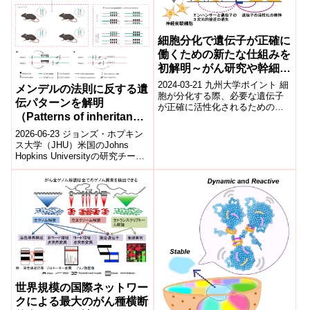
細胞分化で遺伝子が正確に
働くための新たな仕組みを
初解明～がん研究や幹細胞
研究、再生医療など広い分
2024-03-21 九州大学ポイント 細
メンデルの法則に反する遺
野での貢献に期待～
胞が分化する際、必要な遺伝子
伝パターンを解明
が正確に活性化されるための仕
（Patterns of inheritance
組み(エピゲノム制御(※1))は複雑
で、その解明が望まれていま...
that defy Mendel’s laws）
2026-06-23 ジョンズ・ホプキン
ス大学（JHU）米国のJohns
Hopkins Universityの研究チーム
は、従来のメンデル遺伝の法則
では説明で...
世界規模の国際ネットワー
クによる最大のがん種横断