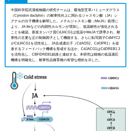
中国科学院武漢植物園の研究チームは、暖地型芝草バミューダグラス
（Cynodon dactylon）の耐寒性向上に関わるジャスモン酸（JA）シ
グナルの分子機構を解明した。メチルジャスモン酸（MeJA）処理に
より、JA-Ileなどの内因性ホルモンが増加し、低温耐性が強化される
ことを確認。新規タンパク質CdJACG1は低温やMeJAで誘導され、耐
寒性の主要な正の制御因子として機能する。さらに転写因子CdMYC2
がCdJACG1を活性化し、JA合成遺伝子（CdAOS2、CdOPR1）を促
進するフィードバック機構を形成するほか、CdJACG1はCdDREB1.3
を活性化し、CBF/DREB1経路と連結する。本研究は植物の低温適応
機構を明確化し、耐寒性品種育種の有望な標的を示した。