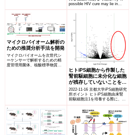
possible HIV cure may lie in
blood unveils potential
mechanisms behin...
paths toward cure)
マイクロバイオーム解析の
ための推奨分析手法を開発
マイクロバイオームを次世代シ
ーケンサーで解析するための精
度管理用菌体、核酸標準物質
（標品）、推奨分析手法を開発
ヒトiPS細胞から作製した
した。これらはヒト糞便を対象
腎前駆細胞に未分化な細胞
としたショットガンメタゲノム
が残存していないことを確
解析を想定したものであり、推
認する方法の開発
奨分析手法は産業界で広く実施
2022-11-16 京都大学iPS細胞研究
でき、その計測結果の比較互換
所ポイント ヒトiPS細胞由来腎
性が担保できるものである。
前駆細胞注1を培養する際に、適
切なiPS細胞のマーカーとして
MIR302CHG 注2...