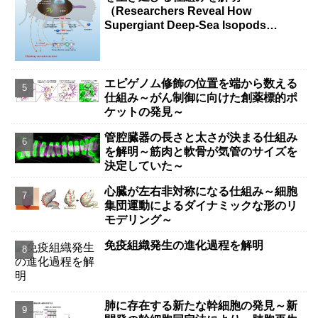
（Researchers Reveal How
Supergiant Deep-Sea Isopods
Survive Years Without Food）
エピゲノム修飾の位置を端から数える
仕組み～がん制御に向けた創薬標的ポ
ケットの発見～
管腔臓器の長さと太さが決まる仕組み
を解明～筋肉と軟骨が気管のサイズを
決定していた～
心臓が左右非対称になる仕組み～細胞
集団運動によるダイナミックな形のリ
モデリング～
免疫組織発生の進化過程を解明
肺に存在する新たな幹細胞の発見～新