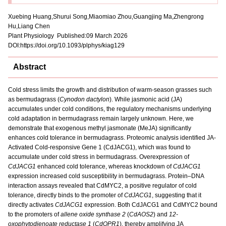
Xuebing Huang,Shurui Song,Miaomiao Zhou,Guangjing Ma,Zhengrong
Hu,Liang Chen
Plant Physiology Published:09 March 2026
DOI:https://doi.org/10.1093/plphys/kiag129
Abstract
Cold stress limits the growth and distribution of warm-season grasses such
as bermudagrass (
Cynodon dactylon
). While jasmonic acid (JA)
accumulates under cold conditions, the regulatory mechanisms underlying
cold adaptation in bermudagrass remain largely unknown. Here, we
demonstrate that exogenous methyl jasmonate (MeJA) significantly
enhances cold tolerance in bermudagrass. Proteomic analysis identified JA-
Activated Cold-responsive Gene 1 (CdJACG1), which was found to
accumulate under cold stress in bermudagrass. Overexpression of
CdJACG1
enhanced cold tolerance, whereas knockdown of
CdJACG1
expression increased cold susceptibility in bermudagrass. Protein–DNA
interaction assays revealed that CdMYC2, a positive regulator of cold
tolerance, directly binds to the promoter of
CdJACG1
, suggesting that it
directly activates
CdJACG1
expression. Both CdJACG1 and CdMYC2 bound
to the promoters of
allene oxide synthase 2
(
CdAOS2
) and
12-
oxophytodienoate reductase 1
(
CdOPR1
), thereby amplifying JA