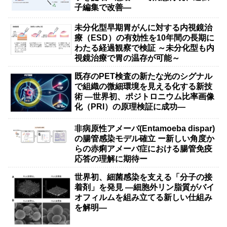
子編集で改善―
未分化型早期胃がんに対する内視鏡治
療（ESD）の有効性を10年間の長期に
わたる経過観察で検証 ～未分化型も内
視鏡治療で胃の温存が可能～
既存のPET検査の新たな光のシグナル
で組織の微細環境を見える化する新技
術 ―世界初、ポジトロニウム比率画像
化（PRI）の原理検証に成功―
非病原性アメーバ(Entamoeba dispar)
の腸管感染モデル確立 ー新しい角度か
らの赤痢アメーバ症における腸管免疫
応答の理解に期待ー
世界初、細菌感染を支える「分子の接
着剤」を発見 ―細胞外リン脂質がバイ
オフィルムを組み立てる新しい仕組み
を解明―