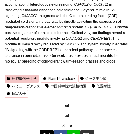
accumulation. Heterologous expression of
CdAOS2
or
CdOPR1
in
Arabidopsis thaliana
enhanced cold tolerance. Beyond its role in JA
signaling, CdJACG1 integrates with the C-repeat binding factor (CBF)-
mediated cold signaling pathway by directly activating the expression of
dehydration-responsive element-binding protein 1.3
(
CdDREB1.3
), a known
positive regulator of plant cold tolerance. Collectively, our findings reveal a
potential regulatory module involving
CdJACG1
and
CBF/DREB1
. This
module is likely directly regulated by CdMYC2 and synergistically integrates
JA signaling with the CBF/DREB1-dependent pathway to enhance cold
tolerance in bermudagrass. Our work thus provides crucial insights for
molecular breeding of cold-tolerant warm-season grasses and crops.
細胞遺伝子工学
Plant Physiology
ジャスモン酸
バミューダグラス
中国科学院武漢植物園
低温耐性
転写因子
ad
ad
Share