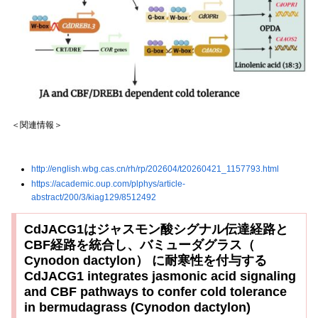
＜関連情報＞
http://english.wbg.cas.cn/rh/rp/202604/t20260421_1157793.html
https://academic.oup.com/plphys/article-
abstract/200/3/kiag129/8512492
CdJACG1はジャスモン酸シグナル伝達経路と
CBF経路を統合し、バミューダグラス（
Cynodon dactylon） に耐寒性を付与する
CdJACG1 integrates jasmonic acid signaling
and CBF pathways to confer cold tolerance
in bermudagrass (Cynodon dactylon)