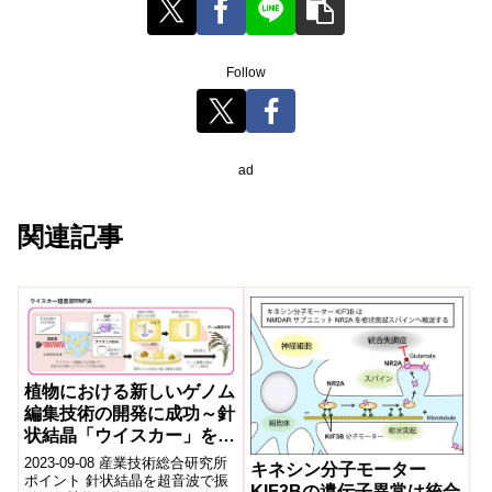
Follow
ad
関連記事
植物における新しいゲノム
編集技術の開発に成功～針
状結晶「ウイスカー」を用
いた新しい分子導入技術で
2023-09-08 産業技術総合研究所
キネシン分子モーター
ゲノム編集作物のより効率
ポイント 針状結晶を超音波で振
KIF3Bの遺伝子異常は統合