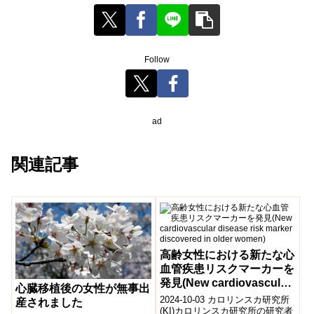
Follow
ad
関連記事
高齢女性における新たな心
血管疾患リスクマーカーを
発見(New cardiovascular
心臓移植後の女性が無事出
disease risk marker
2024-10-03 カロリンスカ研究所
産されました
discovered in older
(KI)カロリンスカ研究所の研究者