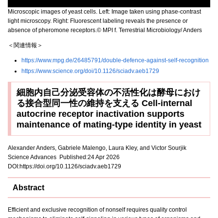
Microscopic images of yeast cells. Left: Image taken using phase-contrast
light microscopy. Right: Fluorescent labeling reveals the presence or
absence of pheromone receptors.© MPI f. Terrestrial Microbiology/ Anders
＜関連情報＞
https://www.mpg.de/26485791/double-defence-against-self-recognition
https://www.science.org/doi/10.1126/sciadv.aeb1729
細胞内自己分泌受容体の不活性化は酵母におけ
る接合型同一性の維持を支える Cell-internal
autocrine receptor inactivation supports
maintenance of mating-type identity in yeast
Alexander Anders, Gabriele Malengo, Laura Kley, and Victor Sourjik
Science Advances Published:24 Apr 2026
DOI:https://doi.org/10.1126/sciadv.aeb1729
Abstract
Efficient and exclusive recognition of nonself requires quality control