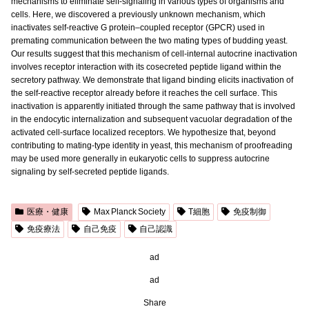
mechanisms to eliminate self-signaling in various types of organisms and
cells. Here, we discovered a previously unknown mechanism, which
inactivates self-reactive G protein–coupled receptor (GPCR) used in
premating communication between the two mating types of budding yeast.
Our results suggest that this mechanism of cell-internal autocrine inactivation
involves receptor interaction with its cosecreted peptide ligand within the
secretory pathway. We demonstrate that ligand binding elicits inactivation of
the self-reactive receptor already before it reaches the cell surface. This
inactivation is apparently initiated through the same pathway that is involved
in the endocytic internalization and subsequent vacuolar degradation of the
activated cell-surface localized receptors. We hypothesize that, beyond
contributing to mating-type identity in yeast, this mechanism of proofreading
may be used more generally in eukaryotic cells to suppress autocrine
signaling by self-secreted peptide ligands.
医療・健康
Max Planck Society
T細胞
免疫制御
免疫療法
自己免疫
自己認識
ad
ad
Share