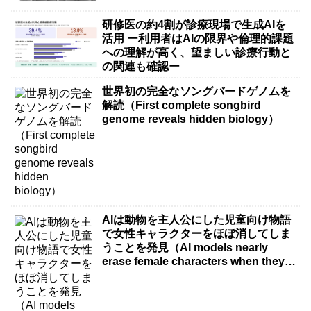
研修医の約4割が診療現場で生成AIを
活用 ー利用者はAIの限界や倫理的課題
への理解が高く、望ましい診療行動と
の関連も確認ー
世界初の完全なソングバードゲノムを
解読（First complete songbird
genome reveals hidden biology）
AIは動物を主人公にした児童向け物語
で女性キャラクターをほぼ消してしま
うことを発見（AI models nearly
erase female characters when they
write kids stories about animals）