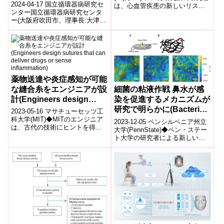
2024-04-17 国立循環器病研究セ
は、心血管疾患の新しいリスク
women)
ンター国立循環器病研究センタ
マーカーとして、抗炎症性抗体
ー(大阪府吹田市、理事長:大津欣
「抗PC」の低レベルが高齢女
也、略称:国循)循環器病周産期セ
性...
ンターで3月、心臓移植後の女...
薬物送達や炎症感知が可能
な縫合糸をエンジニアが設
細菌の粘液作戦 鼻水が感
計(Engineers design
染を促進するメカニズムが
sutures that can deliver
研究で明らかに(Bacteria’s
2023-05-16 マサチューセッツ工
drugs or sense
mucus maneuvers:
科大学(MIT)◆MITのエンジニア
2023-12-05 ペンシルベニア州立
は、古代の技術にヒントを得
inflammation)
Study reveals how snot
大学(PennState)◆ペン・ステー
て、炎症を検知して薬剤を放出
ト大学の研究者による新しい研
facilitates infection)
することができる「スマート」
究によれば、風邪やインフルエ
な...
ンザの季節に増加する粘液...