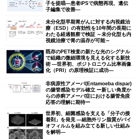
子を提唱―患者iPSで病態再現、遺伝
子編集で改善―
未分化型早期胃がんに対する内視鏡治
療（ESD）の有効性を10年間の長期に
わたる経過観察で検証 ～未分化型も内
視鏡治療で胃の温存が可能～
既存のPET検査の新たな光のシグナル
で組織の微細環境を見える化する新技
術 ―世界初、ポジトロニウム比率画像
化（PRI）の原理検証に成功―
非病原性アメーバ(Entamoeba dispar)
の腸管感染モデル確立 ー新しい角度か
らの赤痢アメーバ症における腸管免疫
応答の理解に期待ー
世界初、細菌感染を支える「分子の接
着剤」を発見 ―細胞外リン脂質がバイ
オフィルムを組み立てる新しい仕組み
を解明―