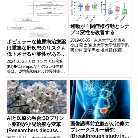
運動が自閉症様行動とシナ
プス変性を改善する
2019-06-05 東京大学1.発表者:
ポピュラーな糖尿病治療薬
小山 隆太(東京大学大学院薬学系
は重篤な肝疾患のリスクも
研究科 薬学専攻 准教授)安藤め
低下させる可能性がある
ぐみ(東京大学大学院薬学系研究
(Popular diabetes drug
科 薬科学専攻 博士課程...
2024-01-23 カロリンスカ研究所
may also reduce the risk
(KI)◆OzempicなどのGLP1作動
薬は、2型糖尿病および慢性肝臓
of severe liver disease)
疾患患者において、肝硬変や肝
癌の発症リスクを低減...
AIと医療の融合:3Dプリン
画像誘導前立腺がん治療の
ト薬剤が小児治療を変革
ブレークスルー研究
(Researchers discuss
(Breakthrough study in
intersection of