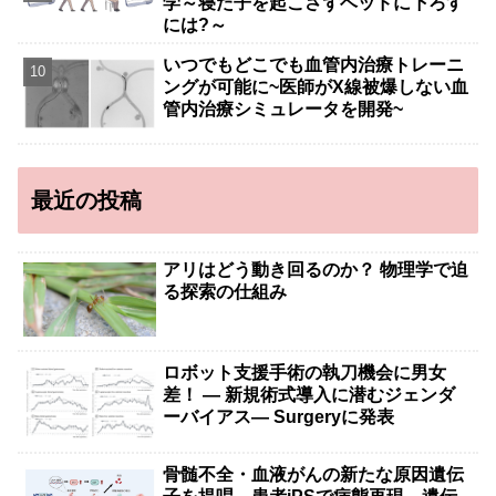
学～寝た子を起こさずベッドに下ろす
には?～
いつでもどこでも血管内治療トレーニ
ングが可能に~医師がX線被爆しない血
管内治療シミュレータを開発~
最近の投稿
アリはどう動き回るのか？ 物理学で迫
る探索の仕組み
ロボット支援手術の執刀機会に男女
差！ — 新規術式導入に潜むジェンダ
ーバイアス— Surgeryに発表
骨髄不全・血液がんの新たな原因遺伝