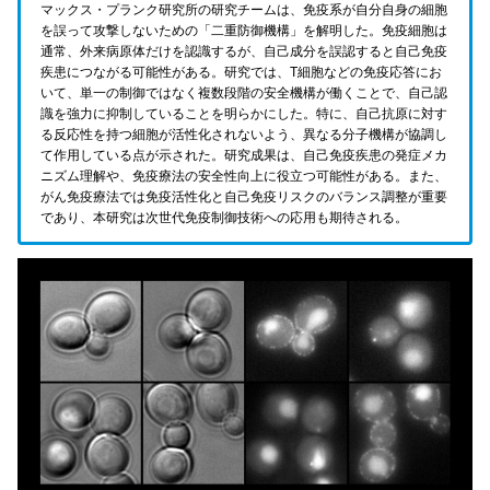
マックス・プランク研究所の研究チームは、免疫系が自分自身の細胞
を誤って攻撃しないための「二重防御機構」を解明した。免疫細胞は
通常、外来病原体だけを認識するが、自己成分を誤認すると自己免疫
疾患につながる可能性がある。研究では、T細胞などの免疫応答にお
いて、単一の制御ではなく複数段階の安全機構が働くことで、自己認
識を強力に抑制していることを明らかにした。特に、自己抗原に対す
る反応性を持つ細胞が活性化されないよう、異なる分子機構が協調し
て作用している点が示された。研究成果は、自己免疫疾患の発症メカ
ニズム理解や、免疫療法の安全性向上に役立つ可能性がある。また、
がん免疫療法では免疫活性化と自己免疫リスクのバランス調整が重要
であり、本研究は次世代免疫制御技術への応用も期待される。