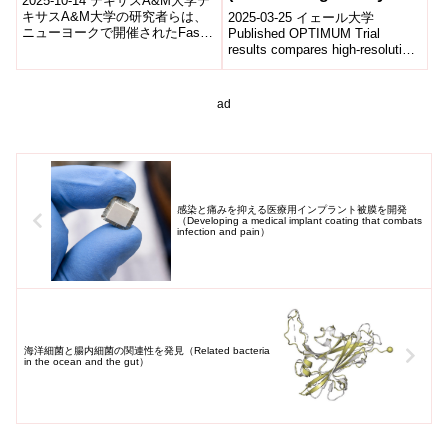
2025-10-14 テキサスA&M大学テ
image-guided prostate
technology and health
キサスA&M大学の研究者らは、
2025-03-25 イェール大学
ニューヨークで開催されたFast
cancer treatment)
Published OPTIMUM Trial
care at Fast Company
Company Innovation Festival...
results compares high-resolution
Innovation Festival)
micro-...
ad
感染と痛みを抑える医療用インプラント被膜を開発
（Developing a medical implant coating that combats
infection and pain）
海洋細菌と腸内細菌の関連性を発見（Related bacteria
in the ocean and the gut）