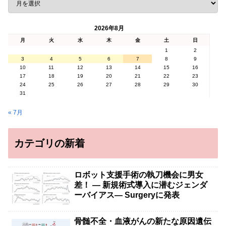
2026年8月
月
火
水
木
金
土
日
1
2
3
4
5
6
7
8
9
10
11
12
13
14
15
16
17
18
19
20
21
22
23
24
25
26
27
28
29
30
31
« 7月
カテゴリの新着
ロボット支援手術の執刀機会に男女
差！ — 新規術式導入に潜むジェンダ
ーバイアス— Surgeryに発表
骨髄不全・血液がんの新たな原因遺伝