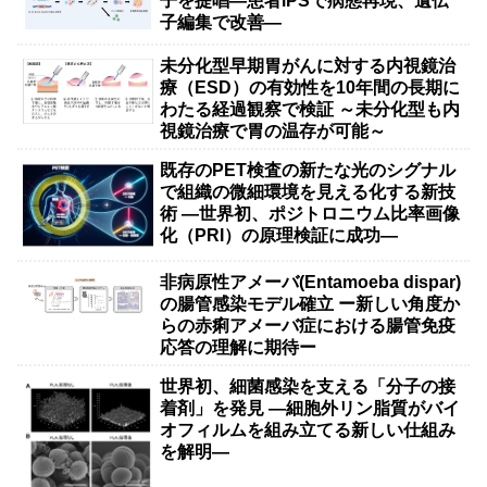
子を提唱―患者iPSで病態再現、遺伝
子編集で改善―
未分化型早期胃がんに対する内視鏡治
療（ESD）の有効性を10年間の長期に
わたる経過観察で検証 ～未分化型も内
視鏡治療で胃の温存が可能～
既存のPET検査の新たな光のシグナル
で組織の微細環境を見える化する新技
術 ―世界初、ポジトロニウム比率画像
化（PRI）の原理検証に成功―
非病原性アメーバ(Entamoeba dispar)
の腸管感染モデル確立 ー新しい角度か
らの赤痢アメーバ症における腸管免疫
応答の理解に期待ー
世界初、細菌感染を支える「分子の接
着剤」を発見 ―細胞外リン脂質がバイ
オフィルムを組み立てる新しい仕組み
を解明―