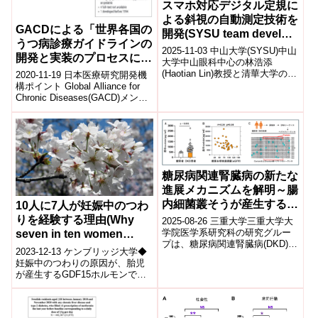
スマホ対応デジタル定規に
よる斜視の自動測定技術を
GACDによる「世界各国の
開発(SYSU team develop
うつ病診療ガイドラインの
smartphone-based
2025-11-03 中山大学(SYSU)中山
開発と実装のプロセスに関
digital ruler for
大学中山眼科中心の林浩添
する系統的レビュー」を公
(Haotian Lin)教授と清華大学の徐
2020-11-19 日本医療研究開発機
automated strabismus
峰(Feng Xu)教授らのチームは、
開
構ポイント Global Alliance for
measurement)
スマート...
Chronic Diseases(GACD)メンタ
ルヘルスガイドライ...
糖尿病関連腎臓病の新たな
進展メカニズムを解明～腸
内細菌叢そうが産生するペ
10人に7人が妊娠中のつわ
プチドが腎の老化と線維化
りを経験する理由(Why
2025-08-26 三重大学三重大学大
を促進～
学院医学系研究科の研究グルー
seven in ten women
プは、糖尿病関連腎臓病(DKD)の
experience pregnancy
2023-12-13 ケンブリッジ大学◆
進展に腸内細菌叢由来ペプチド
sickness)
妊娠中のつわりの原因が、胎児
「corisin」が関与する新...
が産生するGDF15ホルモンであ
ることが判明。GDF15の産生量
と母親の妊娠前の露出量がつ
わ...