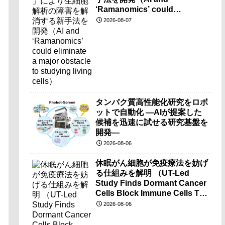
‘Ramanomics’ could
eliminate a major obstacle to
2026-08-07
studying living cells）
タンパク質高性能化研究をロボ
ットで自動化 ―AIが提案した
候補を迅速に試せる研究基盤を
開発―
2026-08-06
休眠がん細胞が免疫療法を妨げ
る仕組みを解明 （UT-Led
Study Finds Dormant Cancer
Cells Block Immune Cells To
Disarm Immunotherapy）
2026-08-06