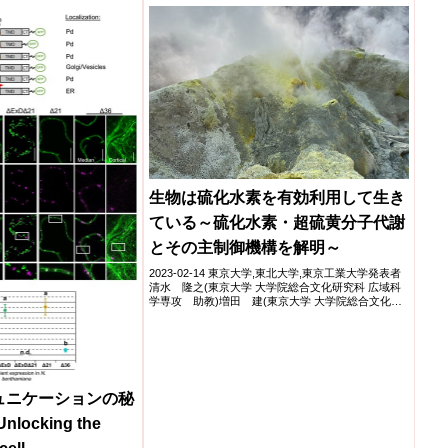
ンとユークロマチンの成分
離、および核内のクロマチ
として、メゾスケールで固
新たな概念について議論し
生物は硫化水素を有効利用して生き
ている～硫化水素・超硫黄分子代謝
とその主制御機構を解明～
2023-02-14 東京大学,東北大学,東京工業大学発表者
清水 隆之(東京大学 大学院総合文化研究科 広域科
学専攻 助教)増田 建(東京大学 大学院総合文化
研...
ュニケーションの秘
ocking the