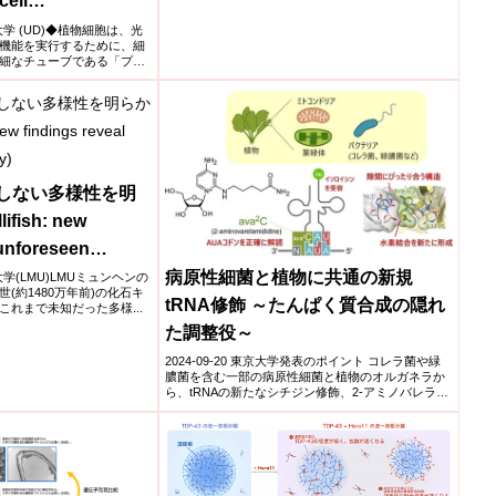
cell
)
ア大学 (UD)◆植物細胞は、光
機能を実行するために、細
細なチューブである「プラ
期しない多様性を明
lifish: new
 unforeseen
病原性細菌と植物に共通の新規
ン大学(LMU)LMUミュンヘンの
(約1480万年前)の化石キ
tRNA修飾 ～たんぱく質合成の隠れ
れまで未知だった多様...
た調整役～
2024-09-20 東京大学発表のポイント コレラ菌や緑
膿菌を含む一部の病原性細菌と植物のオルガネラか
ら、tRNAの新たなシチジン修飾、2-アミノバレラミ
ジジ...