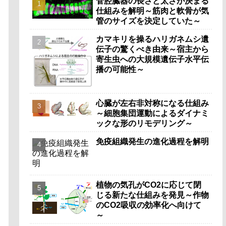
管腔臓器の長さと太さが決まる
仕組みを解明～筋肉と軟骨が気
管のサイズを決定していた～
カマキリを操るハリガネムシ遺
伝子の驚くべき由来～宿主から
寄生虫への大規模遺伝子水平伝
播の可能性～
心臓が左右非対称になる仕組み
～細胞集団運動によるダイナミ
ックな形のリモデリング～
免疫組織発生の進化過程を解明
植物の気孔がCO2に応じて閉
じる新たな仕組みを発見～作物
のCO2吸収の効率化へ向けて
～