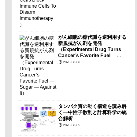
がん細胞の糖代謝を逆利用する
新規抗がん剤を開発
（Experimental Drug Turns
Cancer’s Favorite Fuel —
Sugar — Against It）
2026-08-06
タンパク質の動く構造を読み解
く―中性子散乱と計算科学の統
合解析―
2026-08-05