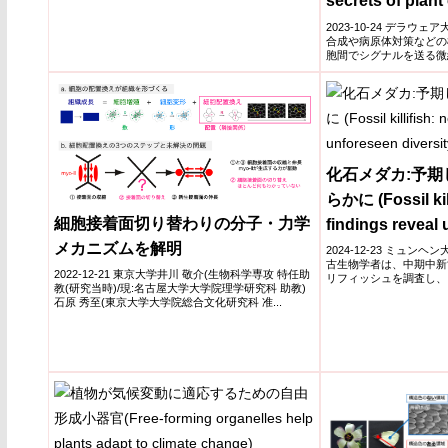
secrets of plant 
communication
2023-10-24 デラウェ
合成や病原体対策などの
胞間でシグナルを送る微
ズモデ...
化石メダカ:予
らかに (Fossil kil
細胞接着面切り替わりの分子・力学
findings reveal
メカニズムを解明
diversity)
2024-12-23 ミュンヘ
古生物学者は、中期中新世
2022-12-21 東京大学井川 敬介(生物科学専攻 特任助
リフィッシュを調査し、こ
教(研究当時)/現:名古屋大学大学院理学研究科 助教)
石原 秀至(東京大学大学院総合文化研究科 准...