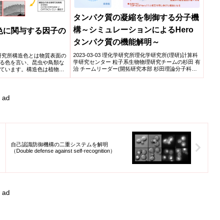
タンパク質の凝縮を制御する分子機
構～シミュレーションによるHero
色に関与する因子の
タンパク質の機能解明～
2023-03-03 理化学研究所理化学研究所(理研)計算科
遺伝学研究所構造色とは物質表面の
学研究センター 粒子系生物物理研究チームの杉田 有
る色を言い、昆虫や鳥類な
治 チームリーダー(開拓研究本部 杉田理論分子科
ています。構造色は植物の
学...
ad
自己認識防御機構の二重システムを解明
（Double defense against self-recognition）
ad