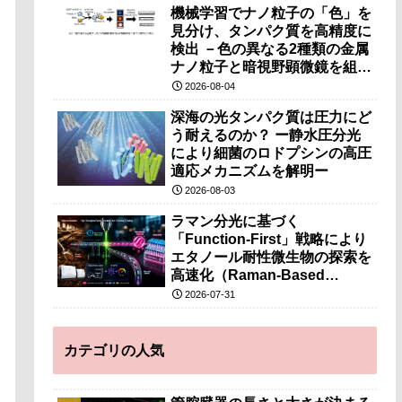
機械学習でナノ粒子の「色」を
見分け、タンパク質を高精度に
検出 －色の異なる2種類の金属
ナノ粒子と暗視野顕微鏡を組み
合わせ、従来法では難しかった
2026-08-04
抗体タンパク質などの大きな分
深海の光タンパク質は圧力にど
子の検出を実現－
う耐えるのか？ ー静水圧分光
により細菌のロドプシンの高圧
適応メカニズムを解明ー
2026-08-03
ラマン分光に基づく
「Function-First」戦略により
エタノール耐性微生物の探索を
高速化（Raman-Based
“Function-First” Strategy
2026-07-31
Accelerates Discovery of
Ethanol-Tolerant Microbes）
カテゴリの人気