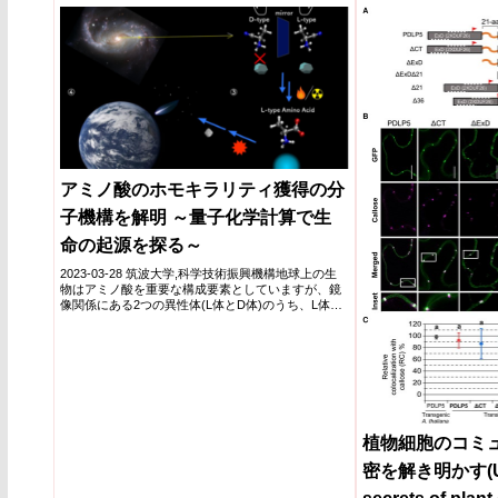
さらに、ヘテロクロマチ
であるタンパク質の相分
ンがナノスケールで液体
体として振る舞うという
ています。
アミノ酸のホモキラリティ獲得の分
子機構を解明 ～量子化学計算で生
命の起源を探る～
2023-03-28 筑波大学,科学技術振興機構地球上の生
物はアミノ酸を重要な構成要素としていますが、鏡
像関係にある2つの異性体(L体とD体)のうち、L体の
アミ...
植物細胞のコミ
密を解き明かす(Unl