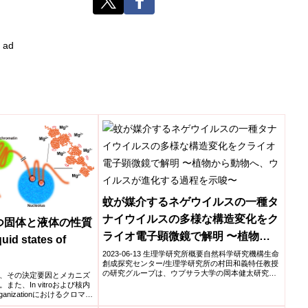
ad
蚊が媒介するネゲウイルスの一種タ
ナイウイルスの多様な構造変化をク
つ固体と液体の性質
ライオ電子顕微鏡で解明 〜植物か
quid states of
ら動物へ、ウイルスが進化する過程
2023-06-13 生理学研究所概要自然科学研究機構生命
創成探究センター/生理学研究所の村田和義特任教授
を示唆〜
の研究グループは、ウプサラ大学の岡本健太研究員
、その決定要因とメカニズ
の研究グ...
た、In vitroおよび核内
nizationにおけるクロマチ
重要性を指摘しています。