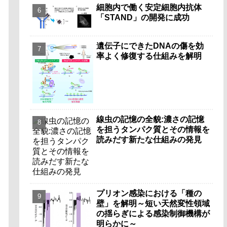
細胞内で働く安定細胞内抗体
「STAND」の開発に成功
遺伝子にできたDNAの傷を効
率よく修復する仕組みを解明
線虫の記憶の全貌:濃さの記憶
を担うタンパク質とその情報を
読みだす新たな仕組みの発見
プリオン感染における「種の
壁」を解明～短い天然変性領域
の揺らぎによる感染制御機構が
明らかに～