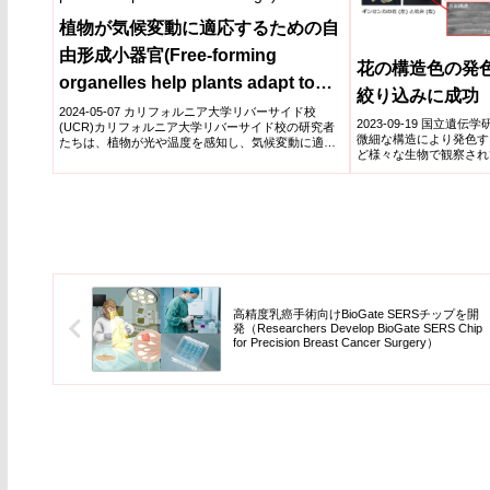
植物が気候変動に適応するための自
由形成小器官(Free-forming
花の構造色の発
organelles help plants adapt to
絞り込みに成功
climate change)
2024-05-07 カリフォルニア大学リバーサイド校
2023-09-19 国立
(UCR)カリフォルニア大学リバーサイド校の研究者
微細な構造により発色す
たちは、植物が光や温度を感知し、気候変動に適応
ど様々な生物で観察され
する能力に...
花弁にも見...
高精度乳癌手術向けBioGate SERSチップを開
発（Researchers Develop BioGate SERS Chip
for Precision Breast Cancer Surgery）