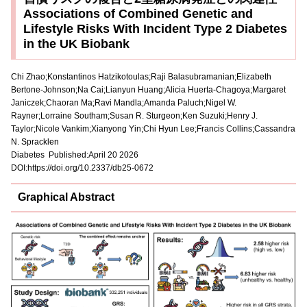
Associations of Combined Genetic and
Lifestyle Risks With Incident Type 2 Diabetes
in the UK Biobank
Chi Zhao;Konstantinos Hatzikotoulas;Raji Balasubramanian;Elizabeth
Bertone-Johnson;Na Cai;Lianyun Huang;Alicia Huerta-Chagoya;Margaret
Janiczek;Chaoran Ma;Ravi Mandla;Amanda Paluch;Nigel W.
Rayner;Lorraine Southam;Susan R. Sturgeon;Ken Suzuki;Henry J.
Taylor;Nicole Vankim;Xianyong Yin;Chi Hyun Lee;Francis Collins;Cassandra
N. Spracklen
Diabetes Published:April 20 2026
DOI:https://doi.org/10.2337/db25-0672
Graphical Abstract