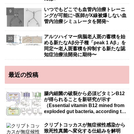
いつでもどこでも血管内治療トレーニ
ングが可能に~医師がX線被爆しない血
管内治療シミュレータを開発~
アルツハイマー病脳老人斑の蓄積を始
める新たなAβ分子種「peak 1 Aβ」を
同定〜老人斑蓄積を抑制する新たな認
知症治療法開発に期待〜
最近の投稿
腸内細菌の破裂から必須ビタミンB12
が得られることを新研究が示す
（Essential vitamin B12 mined from
exploded gut bacteria, according to
new research）
クリプトコッカスが無症候性感染から
致死性真菌へ変化する仕組みを解明