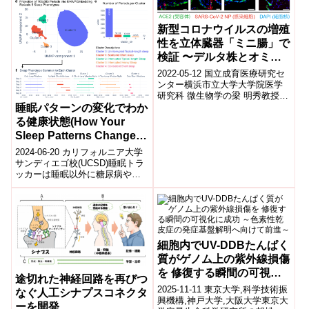
新型コロナウイルスの増殖
性を立体臓器「ミニ腸」で
検証 〜デルタ株とオミク
ロン株の全く異なる特性を
2022-05-12 国立成育医療研究セ
発見〜
ンター横浜市立大学大学院医学
研究科 微生物学の梁 明秀教授、
宮川 敬准教授、国立成育医療研
睡眠パターンの変化でわか
究センター 生殖医療研究部の
る健康状態(How Your
阿...
Sleep Patterns Change
Can Tell You About Your
2024-06-20 カリフォルニア大学
Health)
サンディエゴ校(UCSD)睡眠トラ
ッカーは睡眠以外に糖尿病や睡
眠時無呼吸症候群、COVID-19な
どの慢性疾患の情報を提...
細胞内でUV-DDBたんぱく
質がゲノム上の紫外線損傷
を 修復する瞬間の可視化
途切れた神経回路を再びつ
に成功 ～色素性乾皮症の
2025-11-11 東京大学,科学技術振
なぐ人工シナプスコネクタ
発症基盤解明へ向けて前進
興機構,神戸大学,大阪大学東京大
ーを開発