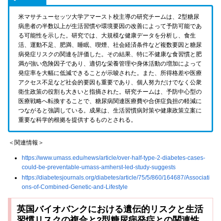
米マサチューセッツ大学アマースト校主導の研究チームは、2型糖尿
病患者の半数以上が生活習慣や環境要因の改善によって予防可能であ
る可能性を示した。研究では、大規模な健康データを分析し、食生
活、運動不足、肥満、睡眠、喫煙、社会経済条件など複数要因と糖尿
病発症リスクの関連を評価した。その結果、特に不健康な食習慣と肥
満が強い危険因子であり、適切な栄養管理や身体活動の増加によって
発症率を大幅に低減できることが示唆された。また、所得格差や医療
アクセス不足など社会的要因も重要であり、個人努力だけでなく公衆
衛生政策の役割も大きいと指摘された。研究チームは、予防中心型の
医療戦略へ転換することで、糖尿病関連医療費や合併症負担の軽減に
つながると強調している。成果は、生活習慣病対策や健康政策立案に
重要な科学的根拠を提供するものとされる。
＜関連情報＞
https://www.umass.edu/news/article/over-half-type-2-diabetes-cases-
could-be-preventable-umass-amherst-led-study-suggests
https://diabetesjournals.org/diabetes/article/75/5/860/164687/Associati
ons-of-Combined-Genetic-and-Lifestyle
英国バイオバンクにおける遺伝的リスクと生活
習慣リスクの複合と2型糖尿病発症との関連性