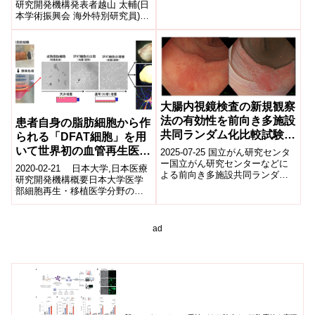
研究開発機構発表者越山 太輔(日
本学術振興会 海外特別研究員)切
原 賢治(東京大学医学部附属病院
精神神経科 助教)...
大腸内視鏡検査の新規観察
法の有効性を前向き多施設
患者自身の脂肪細胞から作
共同ランダム化比較試験で
られる「DFAT細胞」を用
検証～「見逃しがん」のリ
いて世界初の血管再生医療
2025-07-25 国立がん研究センタ
スクとなる平坦型病変の発
ー国立がん研究センターなどに
の臨床研究を開始
2020-02-21 日本大学,日本医療
よる前向き多施設共同ランダム
見率改善に期待～
研究開発機構概要日本大学医学
化比較試験で、大腸内視鏡検査
部細胞再生・移植医学分野の松
に新技術「TXI観察法(Textur...
本太郎教授と日本大学医学部心
臓血管外科の田中正史教授は、
重...
ad