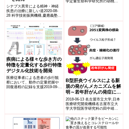
学定量生命科学研究所の胡桃坂
～
仁志教授らは、細胞内で紫外線
シナプス異常による精神・神経
損傷DNAを修復するUV-DD...
疾患の治療に新しい道2020-08-
28 科学技術振興機構,慶應義塾大
学,愛知医科大学ポイント さまざ
まな精神・神経疾患は、神経細
胞...
疾病による様々な歩き方の
特徴を定量化する歩行特徴
デジタル化技術を開発
医療従事者による患者の歩行観
B型肝炎ウイルスによる新
察において、動作の定量把握や
規の発がんメカニズムを解
回復過程の記録を支援2019-09-
18 株式会社富士通研究所,富士
明～若年肝がんの発症に関
通株式会社株式会社富士通研究
連！～
2018-06-13 名古屋市立大学,日本
所（...
医療研究開発機構名古屋市立大
学大学院医学研究科の田中靖人
教授、林佐奈衣研究員は、
Alaska Native Triba...