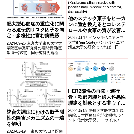
他のスナック菓子をピーカ
肥大型心筋症の重症化に関
ンに置き換えるとコレステ
わる遺伝的リスク因子を同
ロールや食事の質が改善す
定～多様性に富む病態形成
る可能性(Replacing other
2025-03-17 ペンシルベニア州立
の機序解明に網羅的遺伝子
snacks with pecans may
大学(PennState)​ペンシルベニア
2024-09-26 東京大学東京大学大
州立大学の研究によれば、日常
解析が有用～
improve cholesterol, diet
学院医学系研究科の蛭間貴司(医
的なスナックをペカンナッツに
学博士課程)、同研究科先端循環
quality)
置き換えることで、コレ...
器医科学講座の井上峻輔特任研
究員、野村征太郎特任准教授、
小室...
HER2陽性の再発・進行
骨・軟部肉腫と婦人科悪性
腫瘍を対象とする非ウイル
ス遺伝子改変HER2 CAR-
2022-05-09 信州大学医学部附属
統合失調症における脳予測
T細胞の医師主導治験開始
病院,日本医療研究開発機構ポイ
性の障害メカニズムの一端
ント 信州大学発、非ウイルス遺
を解明
伝子改変CAR-T細胞の医師主導
治験(第二弾)を開始 日本初...
2020-02-19 東京大学,日本医療