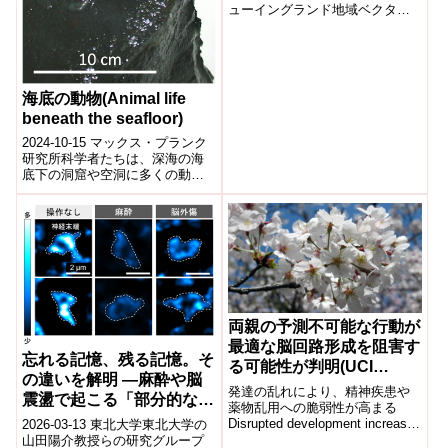
ューイングランド地域ベクター
媒介疾患センターの研究者ら
は、硬脳膜(dura)を再密封するた
め...
海底の動物(Animal life
beneath the seafloor)
2024-10-15 マックス・プランク
研究所科学者たちは、深海の海
底下の洞窟や空洞に多くの動物
が生息していることを発見しま
した。特に、熱水噴出孔周辺の
海底下に...
両親の予測不可能な行動が
最適な脳回路形成を阻害す
忘れる記憶、残る記憶。そ
る可能性が判明(UCI
の違いを解明 ―麻酔や脳
research finds parents’
発達の乱れにより、精神疾患や
震盪で起こる「部分的な記
unpredictable behavior
薬物乱用への脆弱性が高まる
憶喪失」の仕組みー
Disrupted development increases
2026-03-13 東北大学東北大学の
may impair optimal brain
vulnerability to ment...
山田陽介教授らの研究グループ
circuit formation)