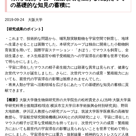
の基礎的な知見の蓄積に
2019-09-24 大阪大学
【研究成果のポイント】
・これまで、技術的な問題から、哺乳類実験動物を宇宙空間で飼育し、地球
へ生還させることは困難でした。本研究グループは独自に開発した小動物飼
育装置を用いて、国際宇宙ステーション・「きぼう」でマウスを飼育し、全
頭生還させ、オス生殖器官や精子受精能力への宇宙滞在の影響を世界で初め
て明らかにしました。
・宇宙に滞在したマウスの精子産生能力には顕著な異常は見られず、健康な
次世代マウスが誕生しました。さらに、次世代マウスの成育・繁殖能力にお
いても、親世代の宇宙滞在の影響は観察されませんでした。
・将来人類が宇宙へ活動領域を広げるにあたっての基礎的な知見の蓄積に貢
献できます。
【概要】
大阪大学微生物病研究所の大学院生の松村貴史さん(当時:大阪大学薬
学研究科博士後期課程/現在:横浜市立大学日本学術振興会特別研究員)、野田
大地助教、伊川正人教授らの研究グループは、筑波大学医学医療系の高橋智
教授ら、宇宙航空研究開発機構(JAXA)との共同研究により、宇宙に滞在した
マウスの精子が正常な受精能力を持っており、次世代マウスの成育・繁殖能
力においても親世代の宇宙滞在の影響は見られないことを世界で初めて明ら
かにしました。宇宙滞在中には重力・放射線量・精神的なストレスなど人体