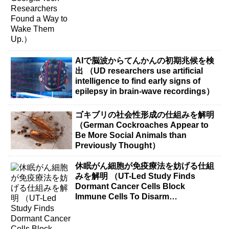
AIで脳波からてんかんの初期兆候を検
出 （UD researchers use artificial
intelligence to find early signs of
epilepsy in brain-wave recordings）
ゴキブリの社会性形成の仕組みを解明
（German Cockroaches Appear to
Be More Social Animals than
Previously Thought）
休眠がん細胞が免疫療法を妨げる仕組
みを解明 （UT-Led Study Finds
Dormant Cancer Cells Block
Immune Cells To Disarm
Immunotherapy）