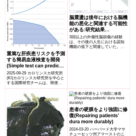
脳震盪は後年における脳機
能の悪化と関連する可能性
がある:研究結果
(Concussions may be
3回以上の外傷性脳損傷の経験
associated with worse
は、その後の人生における認知
機能の低下と関連していた。
brain function at later
Experiencing three or more
重篤な肝疾患リスクを予測
age: study)
traumatic br...
する簡易血液検査を開発
(Simple test can predict
risk of severe liver
2025-09-29 カロリンスカ研究所
disease)
(KI)カロリンスカ研究所を中心と
する国際研究チームは、簡便な
血液検査によって10年以内の重
篤な肝疾患リスクを予測でき
る...
患者の硬膜をより強固に修
復(Repairing patients’
dura more durably)
2024-03-20 ハーバード大学マサ
チューセッツ州アマーストのニ