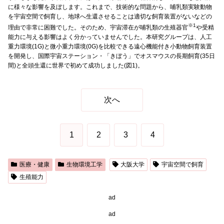
に様々な影響を及ぼします。これまで、技術的な問題から、哺乳類実験動物
を宇宙空間で飼育し、地球へ生還させることは適切な飼育装置がないなどの
※1
理由で非常に困難でした。そのため、宇宙滞在が哺乳類の生殖器官
や受精
能力に与える影響はよく分かっていませんでした。本研究グループは、人工
重力環境(1G)と微小重力環境(0G)を比較できる遠心機能付き小動物飼育装置
を開発し、国際宇宙ステーション・「きぼう」でオスマウスの長期飼育(35日
間)と全頭生還に世界で初めて成功しました(図1)。
次へ
1
2
3
4
医療・健康
生物環境工学
大阪大学
宇宙空間で飼育
生殖能力
ad
ad