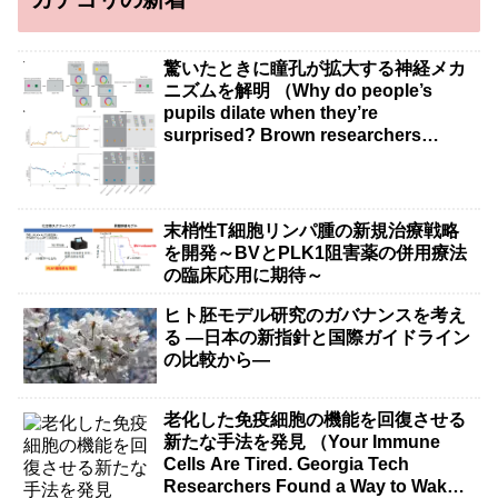
驚いたときに瞳孔が拡大する神経メカ
ニズムを解明 （Why do people’s
pupils dilate when they’re
surprised? Brown researchers
explain）
末梢性T細胞リンパ腫の新規治療戦略
を開発～BVとPLK1阻害薬の併用療法
の臨床応用に期待～
ヒト胚モデル研究のガバナンスを考え
る ―日本の新指針と国際ガイドライン
の比較から―
老化した免疫細胞の機能を回復させる
新たな手法を発見 （Your Immune
Cells Are Tired. Georgia Tech
Researchers Found a Way to Wake