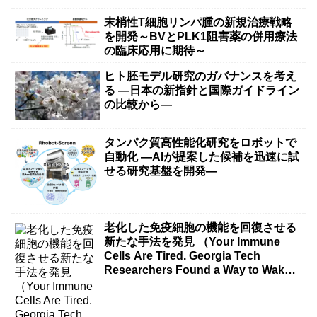
末梢性T細胞リンパ腫の新規治療戦略
を開発～BVとPLK1阻害薬の併用療法
の臨床応用に期待～
ヒト胚モデル研究のガバナンスを考え
る ―日本の新指針と国際ガイドライン
の比較から―
タンパク質高性能化研究をロボットで
自動化 ―AIが提案した候補を迅速に試
せる研究基盤を開発―
老化した免疫細胞の機能を回復させる
新たな手法を発見 （Your Immune
Cells Are Tired. Georgia Tech
Researchers Found a Way to Wake
Them Up.）