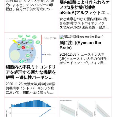
2024-03-14 タフツ大学新しい研
腸内細菌により作られるオ
and Their Mothers)
究によると、チンパンジーの母
メガ3脂肪酸代謝物
親は、自分の子供の育成につい
αKetoA(アルファケトエ
ては余分な努力を惜しまないよ
うです。ウガンダのキバレ国立
ー)の抗炎症作用 アレルギ
食と健康をつなぐ腸内細菌の働
公園での...
ー性皮膚炎や糖尿病を抑制
きを解明“ポストバイオティク
ス”2022-03-28 医薬基盤・健康・
栄養研究所,日本医療研究開発機
構研究成果のポイントアマニ油
やエ...
脳に注目(Eyes on the
Brain)
2024-12-09 ヒューストン大学
(UH)ヒューストン大学の心理学
者ジェイソン・グリフィン氏
細胞内の不良ミトコンドリ
は、自閉症スペクトラム障害
(ASD)の子どもたちが他者の顔を
アを処理する新たな機構を
見る...
解明 ～遺伝性パーキンソ
ン病の治療法開発に期待～
2020-11-26 大阪大学,科学技術振
興機構ポイント パーキンソン病
において、機能不全に陥ったミ
トコンドリアを処理する新たな
機構として、機能不全ミトコン
ドリ...