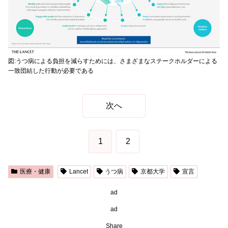
図:うつ病による負担を減らすためには、さまざまなステークホルダーによる
一致団結した行動が必要である
次へ
1
2
医療・健康
Lancet
うつ病
京都大学
宣言
ad
ad
Share