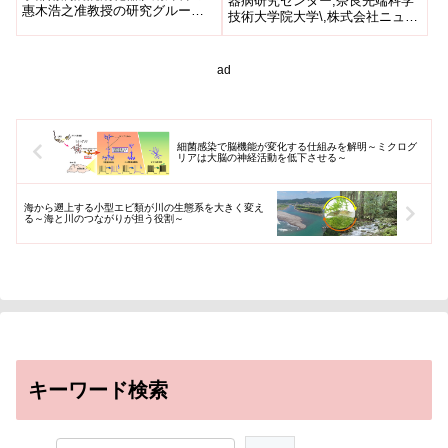
器病研究センター,奈良先端科学
惠木浩之准教授の研究グループ
技術大学院大学\,株式会社ニュー
採択 ～
は、シャープ株式会社、株式会
ロシューティカルズ北海道大学
社コスミックエムイーとの共同
を代表機関とし、国立循環器
で、超小...
病...
ad
細菌感染で脳機能が変化する仕組みを解明～ミクログ
リアは大脳の神経活動を低下させる～
海から遡上する小型エビ類が川の生態系を大きく変え
る～海と川のつながりが担う役割～
キーワード検索