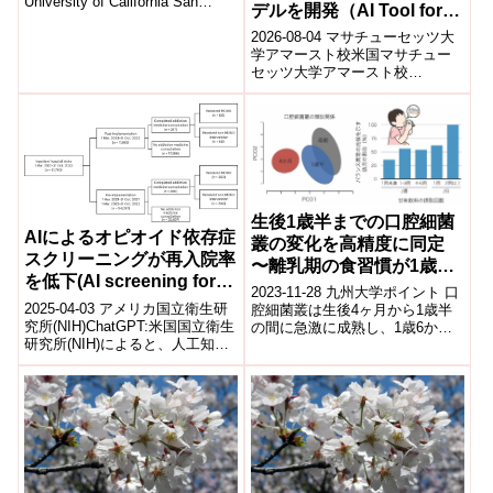
University of California San
デルを開発（AI Tool for
Diegoの研究チームは、コレステ
Computing Radiation
2026-08-04 マサチューセッツ大
ロ...
Dose Created at UMass
学アマースト校米国マサチュー
セッツ大学アマースト校
Amherst Leads the Way
（UMass Amherst）の研究チー
to Personalizing Prostate
ムは、放射線治療における患者
Cancer Treatment）
ご...
⽣後1歳半までの口腔細菌
AIによるオピオイド依存症
叢の変化を⾼精度に同定
スクリーニングが再入院率
〜離乳期の⾷習慣が1歳6
を低下(AI screening for
か⽉児の⼝腔細菌叢形成に
2023-11-28 九州⼤学ポイント ⼝
opioid use disorder
影響することが明らかに〜
2025-04-03 アメリカ国立衛生研
腔細菌叢は⽣後4ヶ⽉から1歳半
associated with fewer
究所(NIH)ChatGPT:​米国国立衛生
の間に急激に成熟し、1歳6か⽉
研究所(NIH)によると、人工知能
児ですでに成⼈の⼝腔細菌叢の
hospital readmissions)
(AI)を活用したスクリーニングツ
⼟台が形成されていた。 ⽢味
ールが、...
飲...