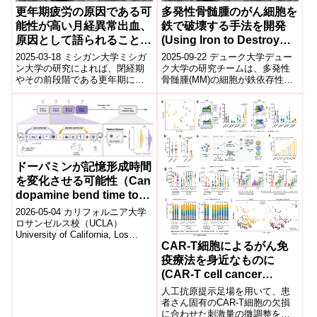
更年期疲労の原因である可
多発性骨髄腫のがん細胞を
能性が高い月経異常出血、
鉄で破壊する手法を開発
原因として語られることは
(Using Iron to Destroy
ほとんどない(Abnormal
Multiple Myeloma Cancer
2025-03-18 ミシガン大学​ミシガ
2025-09-22 デューク大学デュー
menstrual bleeding, a
Cells)
ン大学の研究によれば、閉経期
ク大学の研究チームは、多発性
やその前段階である更年期にお
骨髄腫(MM)の細胞が鉄依存性細
likely culprit in
ける異常な月経出血、特に過多
胞死(フェロトーシス)を回避する
menopausal fatigue,
月経や月経期間の延長が、女性
仕組みを突き止めました。研
rarely discussed as
の疲労...
究...
cause)
ドーパミンが記憶形成時間
を変化させる可能性（Can
dopamine bend time to
shape memory?）
2026-05-04 カリフォルニア大学
ロサンゼルス校（UCLA）
University of California, Los
CAR-T細胞によるがん免
Angelesの研究チームは、神経...
疫療法を身近なものに
(CAR-T cell cancer
immunotherapy gets
人工抗原提示足場を用いて、患
personal)
者さん固有のCAR-T細胞の欠損
に合わせた刺激量の微調整を行