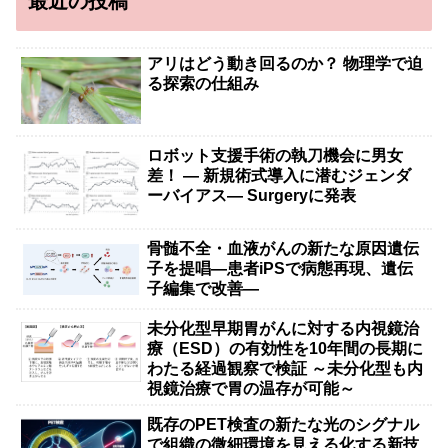
最近の投稿
アリはどう動き回るのか？ 物理学で迫
る探索の仕組み
ロボット支援手術の執刀機会に男女
差！ — 新規術式導入に潜むジェンダ
ーバイアス— Surgeryに発表
骨髄不全・血液がんの新たな原因遺伝
子を提唱―患者iPSで病態再現、遺伝
子編集で改善―
未分化型早期胃がんに対する内視鏡治
療（ESD）の有効性を10年間の長期に
わたる経過観察で検証 ～未分化型も内
視鏡治療で胃の温存が可能～
既存のPET検査の新たな光のシグナル
で組織の微細環境を見える化する新技