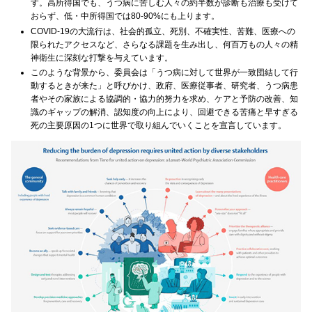
す。高所得国でも、うつ病に苦しむ人々の約半数が診断も治療も受けて
おらず、低・中所得国では80-90%にも上ります。
COVID-19の大流行は、社会的孤立、死別、不確実性、苦難、医療への
限られたアクセスなど、さらなる課題を生み出し、何百万もの人々の精
神衛生に深刻な打撃を与えています。
このような背景から、委員会は「うつ病に対して世界が一致団結して行
動するときが来た」と呼びかけ、政府、医療従事者、研究者、うつ病患
者やその家族による協調的・協力的努力を求め、ケアと予防の改善、知
識のギャップの解消、認知度の向上により、回避できる苦痛と早すぎる
死の主要原因の1つに世界で取り組んでいくことを宣言しています。