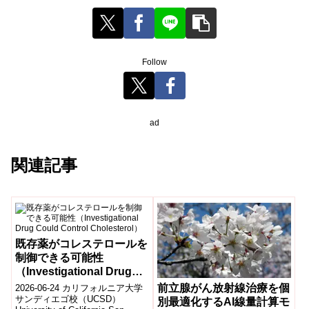
Follow
ad
関連記事
既存薬がコレステロールを
制御できる可能性
（Investigational Drug
Could Control
前立腺がん放射線治療を個
2026-06-24 カリフォルニア大学
Cholesterol）
サンディエゴ校（UCSD）
別最適化するAI線量計算モ