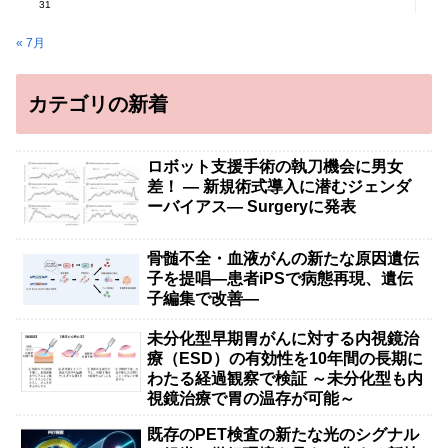
31
« 7月
カテゴリの新着
ロボット支援手術の執刀機会に男女
差！ — 新規術式導入に潜むジェンダ
ーバイアス— Surgeryに発表
骨髄不全・血液がんの新たな原因遺伝
子を提唱―患者iPSで病態再現、遺伝
子編集で改善―
未分化型早期胃がんに対する内視鏡治
療（ESD）の有効性を10年間の長期に
わたる経過観察で検証 ～未分化型も内
視鏡治療で胃の温存が可能～
既存のPET検査の新たな光のシグナル