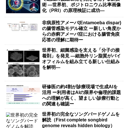
術 ―世界初、ポジトロニウム比率画像
化（PRI）の原理検証に成功―
非病原性アメーバ(Entamoeba dispar)
の腸管感染モデル確立 ー新しい角度か
らの赤痢アメーバ症における腸管免疫
応答の理解に期待ー
世界初、細菌感染を支える「分子の接
着剤」を発見 ―細胞外リン脂質がバイ
オフィルムを組み立てる新しい仕組み
を解明―
研修医の約4割が診療現場で生成AIを
活用 ー利用者はAIの限界や倫理的課題
への理解が高く、望ましい診療行動と
の関連も確認ー
世界初の完全なソングバードゲノムを
解読（First complete songbird
genome reveals hidden biology）