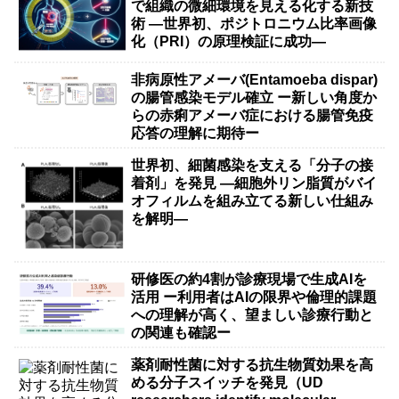
で組織の微細環境を見える化する新技
術 ―世界初、ポジトロニウム比率画像
化（PRI）の原理検証に成功―
非病原性アメーバ(Entamoeba dispar)
の腸管感染モデル確立 ー新しい角度か
らの赤痢アメーバ症における腸管免疫
応答の理解に期待ー
世界初、細菌感染を支える「分子の接
着剤」を発見 ―細胞外リン脂質がバイ
オフィルムを組み立てる新しい仕組み
を解明―
研修医の約4割が診療現場で生成AIを
活用 ー利用者はAIの限界や倫理的課題
への理解が高く、望ましい診療行動と
の関連も確認ー
薬剤耐性菌に対する抗生物質効果を高
める分子スイッチを発見（UD