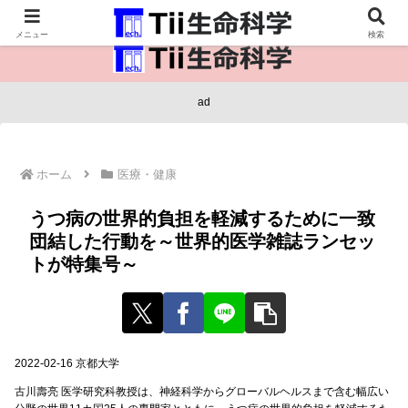
医療保健・生命・生物の情報インフラ。
メニュー
検索
ad
ホーム
医療・健康
うつ病の世界的負担を軽減するために一致
団結した行動を～世界的医学雑誌ランセッ
トが特集号～
2022-02-16 京都大学
古川壽亮 医学研究科教授は、神経科学からグローバルヘルスまで含む幅広い