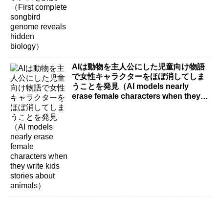
AIは動物を主人公にした児童向け物語
で女性キャラクターをほぼ消してしま
うことを発見（AI models nearly
erase female characters when they
write kids stories about animals）