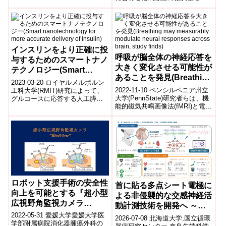
うことで、より強力なCAR-T細
胞製剤の製造が可能となりま
す。Fine-...
インスリンをより正確に投
呼吸が脳全体の神経応答を
与するためのスマートナノ
大きく変化させる可能性が
テクノロジー(Smart
あることを発見(Breathing
nanotechnology for more
2023-03-20 ロイヤルメルボルン
may measurably
accurate delivery of
2022-11-10 ペンシルベニア州立
工科大学(RMIT)研究によって、
modulate neural
大学(PennState)研究者らは、機
グルコースに応答する人工膵臓
insulin)
能的磁気共鳴画像法(fMRI)と電気
システムが開発され、血糖値を
responses across brain,
生理学を用い、ラットにおける
測定する必要のある1型糖尿病
study finds)
呼吸と神経活動の...
の...
ロボット支援手術の安全性
首に貼る多点シート電極に
向上を可能とする『超小型
よる非侵襲的な交感神経活
広視野角監視カメラ
動計測技術を開発へ ～
BirdView (バードビュ
2022-05-31 愛媛大学愛媛大学医
NEDO先導研究プログラム
2026-07-08 北海道大学,国立循環
ー)』を開発
学部附属病院消化器腫瘍外科の
／フロンティア育成事業に