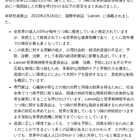
分野の世界11カ国25人の専門家とともに、うつ病の世界的負担を軽減するた
めに一致団結した行動を呼びかける以下の宣言をまとめあげました。
本研究成果は、2022年2月16日に、国際学術誌「Lancet」に掲載されまし
た。
全世界の成人の5%が毎年うつ病に罹患していると推定されています
が、依然として軽視されている世界的な健康危機であり、とくに若年層
での発症が最も多くなっています。
この疾患に対する理解の低さ、心理社会的・経済的資源の不足が、予
防、診断、治療、そして各国の経済的繁栄に影響を及ぼしています。
Lancet-世界精神医学会委員会は、診断、治療、予防における不公平や
広範な無視に取り組むため、革新的な段階的ケアと早期介入を優先し、
資源の乏しい環境などにおいて共同ケアを提供するなど、意欲的な勧告
を概説しています。
専門家は、心臓病や癌などの他の分野と同様の効果を得るために、社会
全体でうつ病予防に取り組み、国連の持続可能な開発目標の全体的な追
求を確実にすることを呼びかけています。Lancet誌と世界精神医学会の
うつ病に関する委員会は、うつ病の世界的な負担を軽減するための社会
全体の対応を求めており、世界が直面しているうつ病の持続的かつます
ます深刻な世界的危機に対処できていないとしています。
資源に乏しい環境であっても、うつ病を予防し、回復を助けるために多
くのことができるという多くの証拠があるにもかかわらず、どの年にお
いても、世界中の成人人口の5%がうつ病と共存していると推定されま