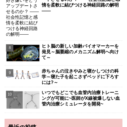
情を柔軟に結びつける神経回路の解明
――
ヒト脳の新しい加齢バイオマーカーを
発見～脳萎縮のメカニズム解明へ向け
て～
赤ちゃんの泣きやみと寝かしつけの科
学～寝た子を起こさずベッドに下ろす
には?～
いつでもどこでも血管内治療トレーニ
ングが可能に~医師がX線被爆しない血
管内治療シミュレータを開発~