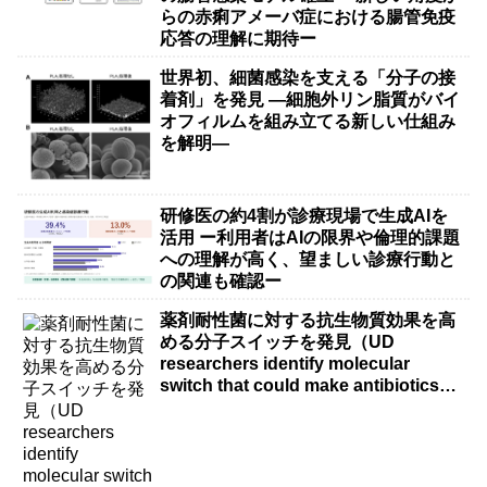
らの赤痢アメーバ症における腸管免疫
応答の理解に期待ー
世界初、細菌感染を支える「分子の接
着剤」を発見 ―細胞外リン脂質がバイ
オフィルムを組み立てる新しい仕組み
を解明―
研修医の約4割が診療現場で生成AIを
活用 ー利用者はAIの限界や倫理的課題
への理解が高く、望ましい診療行動と
の関連も確認ー
薬剤耐性菌に対する抗生物質効果を高
める分子スイッチを発見（UD
researchers identify molecular
switch that could make antibiotics
more effective against drug-resistant
bacteria）