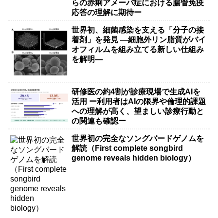
らの赤痢アメーバ症における腸管免疫
応答の理解に期待ー
世界初、細菌感染を支える「分子の接
着剤」を発見 ―細胞外リン脂質がバイ
オフィルムを組み立てる新しい仕組み
を解明―
研修医の約4割が診療現場で生成AIを
活用 ー利用者はAIの限界や倫理的課題
への理解が高く、望ましい診療行動と
の関連も確認ー
世界初の完全なソングバードゲノムを
解読（First complete songbird
genome reveals hidden biology）