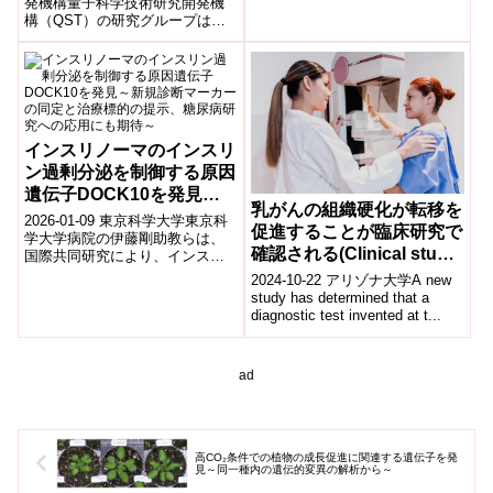
認知症における症状の予測
発機構量子科学技術研究開発機
構（QST）の研究グループは、
と回路標的治療の実現へ～
進行性核上性麻痺（PSP）にお
いて、タウタンパク質の蓄積が
神経...
インスリノーマのインスリ
ン過剰分泌を制御する原因
遺伝子DOCK10を発見～
乳がんの組織硬化が転移を
新規診断マーカーの同定と
2026-01-09 東京科学大学東京科
促進することが臨床研究で
治療標的の提示、糖尿病研
学大学病院の伊藤剛助教らは、
確認される(Clinical study
国際共同研究により、インスリ
究への応用にも期待～
ノーマ(膵神経内分泌腫瘍)が起こ
confirms tissue stiffening
2024-10-22 アリゾナ大学A new
す重篤な低血糖の主因が「イン
in breast cancer can
study has determined that a
スリ...
diagnostic test invented at t...
drive metastasis)
ad
高CO₂条件での植物の成長促進に関連する遺伝子を発
見～同一種内の遺伝的変異の解析から～