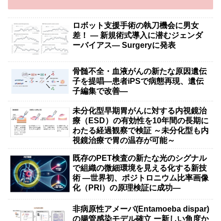
ロボット支援手術の執刀機会に男女
差！ — 新規術式導入に潜むジェンダ
ーバイアス— Surgeryに発表
骨髄不全・血液がんの新たな原因遺伝
子を提唱―患者iPSで病態再現、遺伝
子編集で改善―
未分化型早期胃がんに対する内視鏡治
療（ESD）の有効性を10年間の長期に
わたる経過観察で検証 ～未分化型も内
視鏡治療で胃の温存が可能～
既存のPET検査の新たな光のシグナル
で組織の微細環境を見える化する新技
術 ―世界初、ポジトロニウム比率画像
化（PRI）の原理検証に成功―
非病原性アメーバ(Entamoeba dispar)
の腸管感染モデル確立 ー新しい角度か