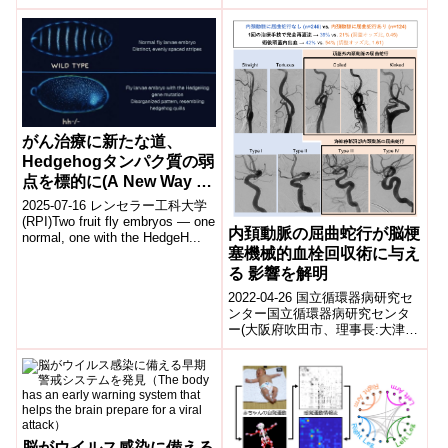
がつかさどる分子ネットワーク
を同定しました。 骨格筋細胞...
がん治療に新たな道、
Hedgehogタンパク質の弱
点を標的に(A New Way to
Treat Cancer: Targeting
2025-07-16 レンセラー工科大学
the “Hedgehog”
(RPI)Two fruit fly embryos — one
内頚動脈の屈曲蛇行が脳梗
normal, one with the HedgeH...
Protein’s Hidden
塞機械的血栓回収術に与え
Weakness)
る 影響を解明
2022-04-26 国立循環器病研究セ
ンター国立循環器病研究センタ
ー(大阪府吹田市、理事長:大津欣
也、略称:国循)の脳血管内科髙下
純平医師、豊田一則副院長ら
の...
脳がウイルス感染に備える