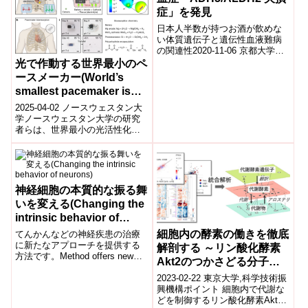
症」を発見
日本人半数が持つお酒が飲めな
い体質遺伝子と遺伝性血液難病
の関連性2020-11-06 京都大学高
田穣 生命科学研究科教授、牟安
光で作動する世界最小のペ
峰 同研究科教務補佐員らの研究
ースメーカー(World’s
グル...
smallest pacemaker is
activated by light)
2025-04-02 ノースウェスタン大
学​ノースウェスタン大学の研究
者らは、世界最小の光活性化型
ペースメーカーを開発しまし
た。​このペースメーカーは、米
粒より...
神経細胞の本質的な振る舞
いを変える(Changing the
intrinsic behavior of
neurons)
細胞内の酵素の働きを徹底
てんかんなどの神経疾患の治療
に新たなアプローチを提供する
解剖する ～リン酸化酵素
方法です。Method offers new
Akt2のつかさどる分子ネ
approach to treating neurolog...
ットワークの解明～
2023-02-22 東京大学,科学技術振
興機構ポイント 細胞内で代謝な
どを制御するリン酸化酵素Akt2