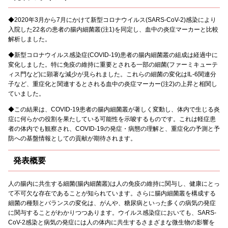
◆2020年3月から7月にかけて新型コロナウイルス(SARS-CoV-2)感染により
入院した22名の患者の腸内細菌叢(注1)を同定し、血中の炎症マーカーと比較
解析しました。
◆新型コロナウイルス感染症(COVID-19)患者の腸内細菌叢の組成は経過中に
変化しました。特に免疫の維持に重要とされる一部の細菌(ファーミキューテ
ィス門など)に顕著な減少が見られました。これらの細菌の変化はIL-6関連分
子など、重症化と関連するとされる血中の炎症マーカー(注2)の上昇と相関し
ていました。
◆この結果は、COVID-19患者の腸内細菌叢が著しく変動し、体内で生じる炎
症に何らかの役割を果たしている可能性を示唆するものです。これは軽症患
者の体内でも観察され、COVID-19の発症・病態の理解と、重症化の予測と予
防への基盤情報としての貢献が期待されます。
発表概要
人の腸内に共生する細菌(腸内細菌叢)は人の免疫の維持に関与し、健康にとっ
て不可欠な存在であることが知られています。さらに腸内細菌叢を構成する
細菌の種類とバランスの変化は、がんや、糖尿病といった多くの病気の発症
に関与することがわかりつつあります。ウイルス感染症においても、SARS-
CoV-2感染と病気の発症には人の体内に共生するさまざまな微生物の影響を