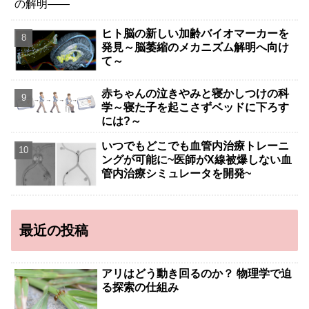
ヒト脳の新しい加齢バイオマーカーを
発見～脳萎縮のメカニズム解明へ向け
て～
赤ちゃんの泣きやみと寝かしつけの科
学～寝た子を起こさずベッドに下ろす
には?～
いつでもどこでも血管内治療トレーニ
ングが可能に~医師がX線被爆しない血
管内治療シミュレータを開発~
最近の投稿
アリはどう動き回るのか？ 物理学で迫
る探索の仕組み