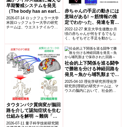
早期警戒システムを発見
赤ちゃんの手足の動きには
（The body has an early
意味がある! ～筋情報の推
warning system that
2026-07-14 ロックフェラー大学
定でわかった、発達を育む
helps the brain prepare
米国ロックフェラー大学の研究
チームは、ウエストナイルウイ
「感覚運動ワンダリング」
for a viral attack）
2022-12-27 東京大学生後数か月
ルス（WNV）など脳炎を引き起
～
頃の赤ちゃんが何をするでもな
こすウイルスに対し、脳が感染
く、もぞもぞと手足を動かして
初期か...
いる様子を見たことはあるでし
ょうか?このような動きは外部の
刺激に...
社会的上下関係を巡る闘争
で勝敗を分ける神経回路を
発見～魚から哺乳類まで保
存された回路～
2025-04-10 理化学研究所​理化学
研究所(理研)の研究チームは、マ
ウスの脳内において、社会的な
上下関係を決定する闘争の勝敗
に関与する「手綱核-脚間核神
経...
タウタンパク質病変が脳回
路を介して認知症状を生む
仕組みを解明 ～難病「進
行性核上性麻痺」で実証、
2026-07-11 量子科学技術研究開