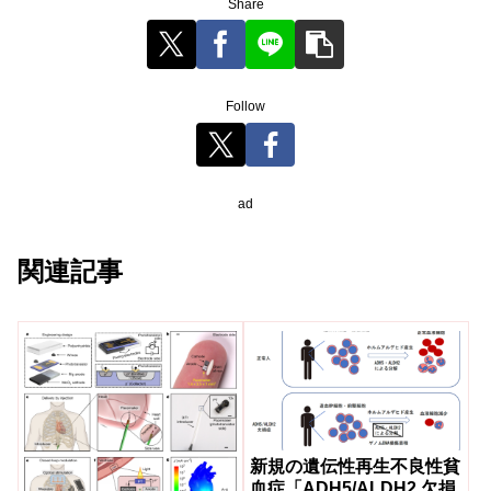
Share
Follow
ad
関連記事
新規の遺伝性再生不良性貧
血症「ADH5/ALDH2 欠損