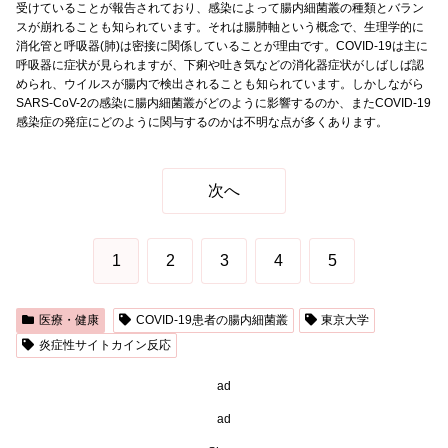
受けていることが報告されており、感染によって腸内細菌叢の種類とバラン
スが崩れることも知られています。それは腸肺軸という概念で、生理学的に
消化管と呼吸器(肺)は密接に関係していることが理由です。COVID-19は主に
呼吸器に症状が見られますが、下痢や吐き気などの消化器症状がしばしば認
められ、ウイルスが腸内で検出されることも知られています。しかしながら
SARS-CoV-2の感染に腸内細菌叢がどのように影響するのか、またCOVID-19
感染症の発症にどのように関与するのかは不明な点が多くあります。
次へ
1
2
3
4
5
医療・健康
COVID-19患者の腸内細菌叢
東京大学
炎症性サイトカイン反応
ad
ad