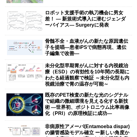
ロボット支援手術の執刀機会に男女
差！ — 新規術式導入に潜むジェンダ
ーバイアス— Surgeryに発表
骨髄不全・血液がんの新たな原因遺伝
子を提唱―患者iPSで病態再現、遺伝
子編集で改善―
未分化型早期胃がんに対する内視鏡治
療（ESD）の有効性を10年間の長期に
わたる経過観察で検証 ～未分化型も内
視鏡治療で胃の温存が可能～
既存のPET検査の新たな光のシグナル
で組織の微細環境を見える化する新技
術 ―世界初、ポジトロニウム比率画像
化（PRI）の原理検証に成功―
非病原性アメーバ(Entamoeba dispar)
の腸管感染モデル確立 ー新しい角度か