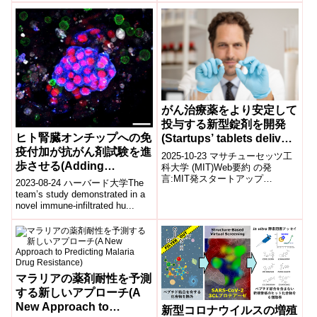
る睡眠導入剤として世界中...
筋梗塞の予後が改善されること
を見...
がん治療薬をより安定して
投与する新型錠剤を開発
ヒト腎臓オンチップへの免
(Startups’ tablets deliver
疫付加が抗がん剤試験を進
cancer drugs more
2025-10-23 マサチューセッツ工
歩させる(Adding
evenly over time)
科大学 (MIT)Web要約 の発
言:MIT発スタートアップ
immunity to human
2023-08-24 ハーバード大学The
「Enzian Pharmaceutics」は、
kidney-on-a-chip
team’s study demonstrated in a
がん治療薬を...
novel immune-infiltrated hu...
advances cancer drug
testing)
マラリアの薬剤耐性を予測
する新しいアプローチ(A
New Approach to
新型コロナウイルスの増殖