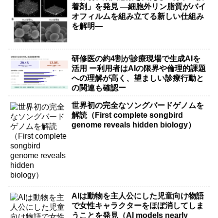
着剤」を発見 ―細胞外リン脂質がバイ
オフィルムを組み立てる新しい仕組み
を解明―
研修医の約4割が診療現場で生成AIを
活用 ー利用者はAIの限界や倫理的課題
への理解が高く、望ましい診療行動と
の関連も確認ー
世界初の完全なソングバードゲノムを
解読（First complete songbird
genome reveals hidden biology）
AIは動物を主人公にした児童向け物語
で女性キャラクターをほぼ消してしま
うことを発見（AI models nearly