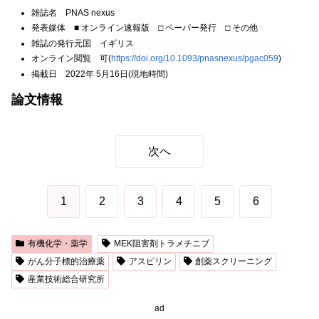
雑誌名 PNAS nexus
発表媒体 ■ オンライン速報版 □ ペーパー発行 □ その他
雑誌の発行元国 イギリス
オンライン閲覧 可(
https://doi.org/10.1093/pnasnexus/pgac059
)
掲載日 2022年 5月16日(現地時間)
論文情報
次へ
1
2
3
4
5
6
有機化学・薬学
MEK阻害剤トラメチニブ
がん分子標的治療薬
アスピリン
創薬スクリーニング
産業技術総合研究所
ad