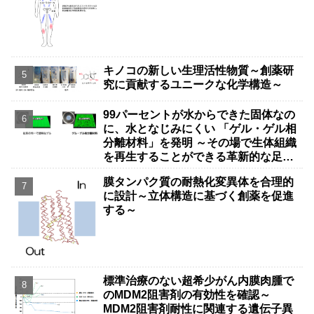
キノコの新しい生理活性物質～創薬研
究に貢献するユニークな化学構造～
99パーセントが水からできた固体なの
に、水となじみにくい 「ゲル・ゲル相
分離材料」を発明 ～その場で生体組織
を再生することができる革新的な足場
材料の可能性～
膜タンパク質の耐熱化変異体を合理的
に設計～立体構造に基づく創薬を促進
する～
標準治療のない超希少がん内膜肉腫で
のMDM2阻害剤の有効性を確認～
MDM2阻害剤耐性に関連する遺伝子異