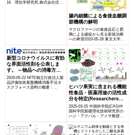
16 理化学研究所,株式会社伏見
製薬,日本ウォーターズ株式会社,
国立がん研究センター理化学研
腸内細菌による食後血糖調
究...
節機構の解明
マクロファージの食後反応と肥
満による破綻から見る新規治療
への希望2020-05-28 東京大学肥
満は種々の合併症を引き起こす2
型糖尿病の要因のひとつであ
り、肥満...
新型コロナウイルスに有効
な界面活性剤を公表しま
す。 ～物品への消毒方法
の選択肢が広がります～
2020-05-22 NITE独立行政法人製
品評価技術基盤機構消毒手法タ
ヒハツ果実に含まれる機能
スクフォース資料の概要：
NITE（ナイト）［独立行政法人
性食品・医薬用途の活性成
製品評価技術基盤機構 理事
分を特定(Researchers
長：...
Identify Active
2025-03-25 中国科学院(CAS)中
Compounds in Piper
国科学院新疆理化技術研究所の
ハジ・アクバル・アイサ教授の
Longum Fruits with
チームは、ヒハツ(Piper longum)
Potential for Functional
の果実から、抗炎...
Foods and Medicine)