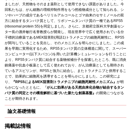
ましたが、天然物をそのまま薬剤として使用できない課題がありました。今
回私たちは、がん細胞の増殖抑制作用をもつ然植物成分として知られる、シ
ソやハーブの成分であるペリリルアルコールとゴマ由来のセサミノールの双
方に結合するタンパク質として、リボソームタンパク質の一種であるRPS5
(ribosomal protein S5)を同定しました。さらに、京都府立医科大学創薬セン
ター長の酒井敏行名誉教授らが開発し、現在世界中で広く使用されている分
子標的治療薬であるMEK阻害剤(用語1)トラメチニブの細胞死耐性に、RPS5
が関与していることを見出し、そのメカニズムを明らかにしました。この成
果を早期に実用化するため、RPS5タンパク質の立体構造に関して、スーパー
コンピューター(以下スパコン)を用いた計算機シミュレーションを行うことに
より、RPS5タンパク質に結合する薬物候補分子を探索したところ、既に消炎
鎮痛薬や抗血小板薬として広く使われており、がん治療薬としても期待され
ているアスピリンが、RPS5と強力に結合し、またトラメチニブと併用するこ
とで、効果的に細胞死を誘導することを明らかにしました。この研究によ
り、
『RPS5によるMEK阻害剤トラメチニブの細胞死耐性メカニズム』
が明
らかになったとともに、『
がんに効果がある天然由来化合物が結合するタン
パク質の同定とその構造解析に基づいた新たな創薬基盤』
の開発につながる
ことが期待されます。
論文基礎情報
掲載誌情報