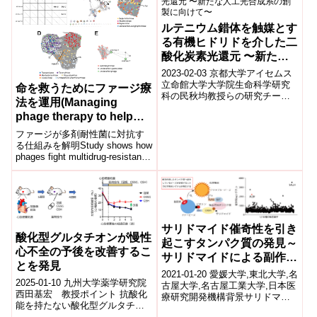
ルテニウム錯体を触媒とす
る有機ヒドリドを介した二
酸化炭素光還元 〜新たな
人工光合成系の創製に向け
2023-02-03 京都大学アイセムス
て〜
立命館大学大学院生命科学研究
命を救うためにファージ療
科の民秋均教授らの研究チーム
法を運用(Managing
と、京都大学アイセムス(高等研
phage therapy to help
究院 物質-細胞統合システム拠
点)...
save lives)
ファージが多剤耐性菌に対抗す
る仕組みを解明Study shows how
phages fight multidrug-resistant
pathogens2...
サリドマイド催奇性を引き
酸化型グルタチオンが慢性
起こすタンパク質の発見～
心不全の予後を改善するこ
サリドマイドによる副作用
とを発見
のメカニズムを提唱～
2021-01-20 愛媛大学,東北大学,名
2025-01-10 九州大学薬学研究院
古屋大学,名古屋工業大学,日本医
西田基宏 教授ポイント 抗酸化
療研究開発機構背景サリドマイ
能を持たない酸化型グルタチオ
ド1)は半世紀以上前に妊婦におけ
ンをマウスに投与することで心