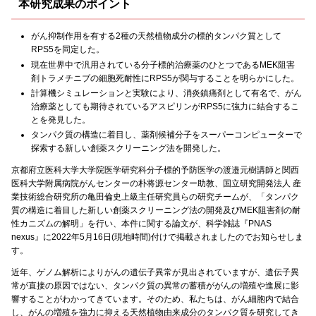
本研究成果のポイント
がん抑制作用を有する2種の天然植物成分の標的タンパク質として
RPS5を同定した。
現在世界中で汎用されている分子標的治療薬のひとつであるMEK阻害
剤トラメチニブの細胞死耐性にRPS5が関与することを明らかにした。
計算機シミュレーションと実験により、消炎鎮痛剤として有名で、がん
治療薬としても期待されているアスピリンがRPS5に強力に結合するこ
とを発見した。
タンパク質の構造に着目し、薬剤候補分子をスーパーコンピューターで
探索する新しい創薬スクリーニング法を開発した。
京都府立医科大学大学院医学研究科分子標的予防医学の渡邉元樹講師と関西
医科大学附属病院がんセンターの朴将源センター助教、国立研究開発法人 産
業技術総合研究所の亀田倫史上級主任研究員らの研究チームが、「タンパク
質の構造に着目した新しい創薬スクリーニング法の開発及びMEK阻害剤の耐
性カニズムの解明」を行い、本件に関する論文が、科学雑誌『PNAS
nexus』に2022年5月16日(現地時間)付けで掲載されましたのでお知らせしま
す。
近年、ゲノム解析によりがんの遺伝子異常が見出されていますが、遺伝子異
常が直接の原因ではない、タンパク質の異常の蓄積ががんの増殖や進展に影
響することがわかってきています。そのため、私たちは、がん細胞内で結合
し、がんの増殖を強力に抑える天然植物由来成分のタンパク質を研究してき