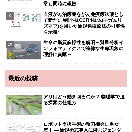
常も同時に報告～
血液がん治療薬をがん免疫療法薬とし
て新たに展開~抗CCR4抗体(モガムリ
ズマブ)を用いた新規免疫療法の可能性
を示唆~
生命の脂質多様性を解明～質量分析イ
ンフォマティクスで複雑な生命現象の
理解に貢献～
最近の投稿
アリはどう動き回るのか？ 物理学で迫
る探索の仕組み
ロボット支援手術の執刀機会に男女
差！ — 新規術式導入に潜むジェンダ