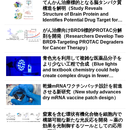
てんかん治療標的となる脳タンパク質
構造を解明（Study Reveals
Structure of Brain Protein and
Identifies Potential Drug Target for
Epilepsy Research）
がん治療向けBRD9標的PROTAC分解
剤を開発（Researchers Develop Two
BRD9-Targeting PROTAC Degraders
for Cancer Therapy）
青色光を利用して複雑な医薬品分子を
より少ない工程で合成（Blue lights
and textbook chemistry could help
create complex drugs in fewer
steps）
乾燥mRNAワクチンパッチ設計を前進
させる新研究（New study advances
dry mRNA vaccine patch design）
窒素を含む環状有機化合物を細胞内で
構築可能な新たな光反応を開発 ～薬の
効果を光制御するツールとしての応用