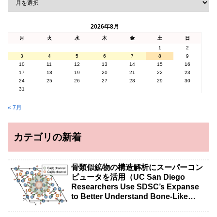
2026年8月
月
火
水
木
金
土
日
1
2
3
4
5
6
7
8
9
10
11
12
13
14
15
16
17
18
19
20
21
22
23
24
25
26
27
28
29
30
31
« 7月
カテゴリの新着
骨類似鉱物の構造解析にスーパーコン
ピュータを活用（UC San Diego
Researchers Use SDSC’s Expanse
to Better Understand Bone-Like
Minerals）