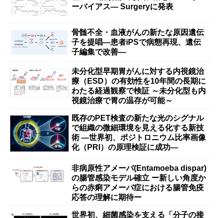
ーバイアス— Surgeryに発表
骨髄不全・血液がんの新たな原因遺伝
子を提唱―患者iPSで病態再現、遺伝
子編集で改善―
未分化型早期胃がんに対する内視鏡治
療（ESD）の有効性を10年間の長期に
わたる経過観察で検証 ～未分化型も内
視鏡治療で胃の温存が可能～
既存のPET検査の新たな光のシグナル
で組織の微細環境を見える化する新技
術 ―世界初、ポジトロニウム比率画像
化（PRI）の原理検証に成功―
非病原性アメーバ(Entamoeba dispar)
の腸管感染モデル確立 ー新しい角度か
らの赤痢アメーバ症における腸管免疫
応答の理解に期待ー
世界初、細菌感染を支える「分子の接