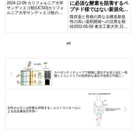
Predicting Malaria Drug
に必須な酵素を阻害するペ
2024-12-09 カリフォルニア大学
Resistance)
サンディエゴ校(UCSD)カリフォ
プチド様ではない新規化合
ルニア大学サンディエゴ校の研
物群を発見
既存薬と骨格の異なる構造新規
究者たちは、724株のマラリア原
性の高い薬剤開発への活用を期
虫ゲノムを分析し、118種...
待2022-05-09 東京工業大学,日本
医療研究開発機構要点 SARS-
CoV-2を含むコロナウイルス...
ad
カーボンナノチューブで植物に遺伝子を送り込む～植
物ミトコンドリアの効率的な遺伝子改変が可能に～
女性ホルモンは乾癬を抑制する～エストラジオールに
よる抗皮膚炎症作用～