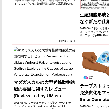
大学東京理科大学、産総研、新潟大学の研究チーム
は、β-1,2-グルカン分解酵素の新たな系統群(Group
1～4)を発見し、うち3つに酵素活性を確認。構造・
反応機構解析により既存の...
生殖細胞形成
なぐ新たな仕
2025-06-10 熊本
は、ショウジョウバエ
子「Tpp」がpiRNA産
Aubの生殖質への局在
2025-06-11
る仕組みを明らかにした。T
マダガスカルの大型脊椎動物絶
テープストリ
滅の要因に関するレビュー
免疫変化をマッピ
(Review Led by UMass
Sinai Dermato
Amherst Paleontologist
2025-06-09 マサチューセッツ大学アマースト校
Tape Strips 
Credit: Zachary S. Klukkert (Oklahoma State
2025-06-10 マウント