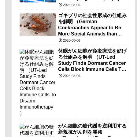
brain-wave recordings）
2026-08-06
ゴキブリの社会性形成の仕組み
を解明 （German
Cockroaches Appear to Be
More Social Animals than
Previously Thought）
2026-08-06
休眠がん細胞が免疫療法を妨げ
る仕組みを解明 （UT-Led
Study Finds Dormant Cancer
Cells Block Immune Cells To
Disarm Immunotherapy）
2026-08-06
がん細胞の糖代謝を逆利用する
新規抗がん剤を開発