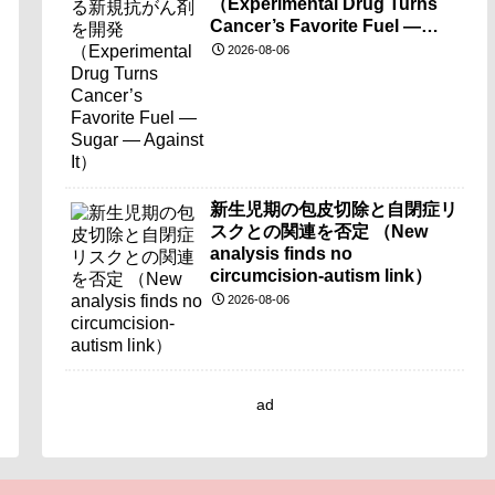
（Experimental Drug Turns
Cancer’s Favorite Fuel —
Sugar — Against It）
2026-08-06
新生児期の包皮切除と自閉症リ
スクとの関連を否定 （New
analysis finds no
circumcision-autism link）
2026-08-06
ad