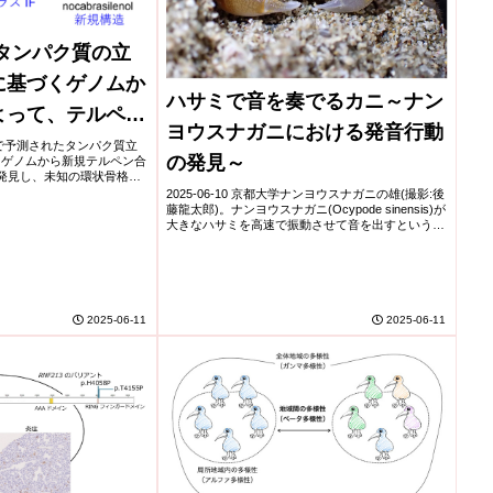
たタンパク質の立
に基づくゲノムか
ハサミで音を奏でるカニ～ナン
よって、テルペン
ヨウスナガニにおける発音行動
構造の多様性を拡
学AIで予測されたタンパク質立
の発見～
、ゲノムから新規テルペン合
を証明
)を発見し、未知の環状骨格を
認。クラスIE酵素は初の
2025-06-10 京都大学ナンヨウスナガニの雄(撮影:後
F酵素は...
藤龍太郎)。ナンヨウスナガニ(Ocypode sinensis)が
大きなハサミを高速で振動させて音を出すという新
たな発音行動が発見されました。従来、スナガニ属
の発音は顆粒列を擦るか...
2025-06-11
2025-06-11