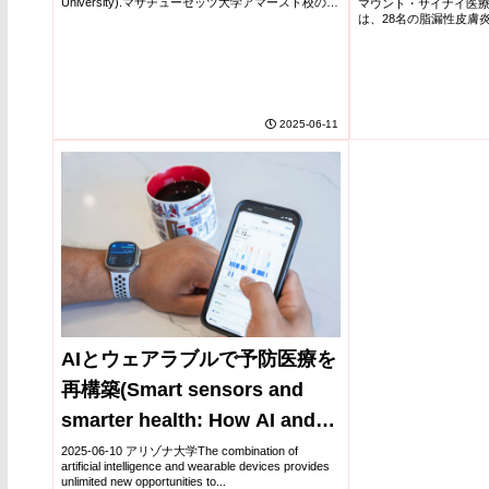
Laurie Godfrey Explores the
University).マサチューセッツ大学アマースト校の
マウント・サイナイ医
Changes in 
Laurie Godfrey教授らのレビ...
は、28名の脂漏性皮膚炎
Causes of Large Vertebrate
ストリップ法を用いて
Disease)
ました。非侵襲的なこの方
Extinction on Madagascar)
2025-06-11
AIとウェアラブルで予防医療を
再構築(Smart sensors and
smarter health: How AI and
wearables are reimagining
2025-06-10 アリゾナ大学The combination of
artificial intelligence and wearable devices provides
preventive health care)
unlimited new opportunities to...