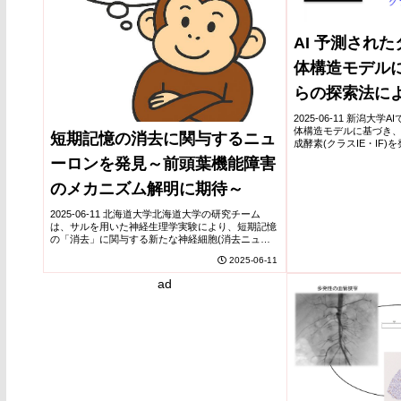
AI 予測され
体構造モデル
らの探索法に
の環状骨格や
2025-06-11 新潟大
体構造モデルに基づき
短期記憶の消去に関与するニュ
大できること
成酵素(クラスIE・IF
持つテルペンの生成を確
ーロンを発見～前頭葉機能障害
6/6/6三環ジテルペンを、I
のメカニズム解明に期待～
2025-06-11 北海道大学北海道大学の研究チーム
は、サルを用いた神経生理学実験により、短期記憶
の「消去」に関与する新たな神経細胞(消去ニュー
ロン)を発見した。前頭連合野の活動を記録した結
2025-06-11
果、記憶中に活動する記憶ニューロンとは異なり、
不...
ad