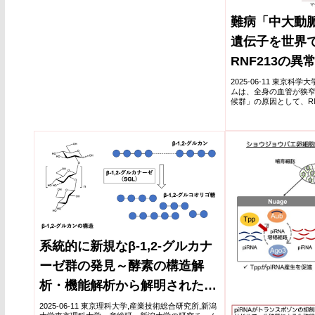
難病「中大動
遺伝子を世界
RNF213の
狭窄の発症に関
2025-06-11 東京
ムは、全身の血管が狭
ルで病態を実
候群」の原因として、RN
で初めて特定した。患
に道～
リアントを同定し、同一変
系統的に新規なβ-1,2-グルカナ
ーゼ群の発見～酵素の構造解
析・機能解析から解明された分
子進化の手がかり～
2025-06-11 東京理科大学,産業技術総合研究所,新潟