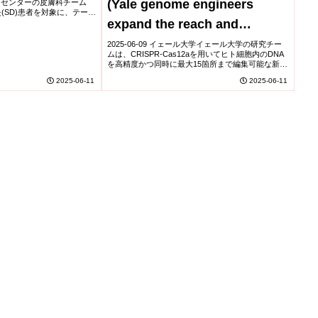
(Yale genome engineers
療センターの皮膚科チーム
Common Skin
(SD)患者を対象に、テープ
expand the reach and
免疫応答と脂質異常を解析し
法で皮膚表...
precision of human gene
2025-06-09 イェール大学イェール大学の研究チー
ムは、CRISPR-Cas12aを用いてヒト細胞内のDNA
editing)
を高精度かつ同時に最大15箇所まで編集可能な新技
術を開発した。従来のベースエディターでは限られ
2025-06-11
2025-06-11
ていた編集箇所数を約3倍に拡大。...