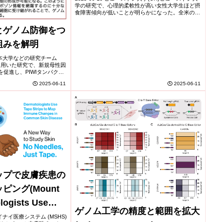
学の研究で、心理的柔軟性が高い女性大学生ほど摂
Personalities have Fewer
食障害傾向が低いことが明らかになった。全米の女
性大学生1,300人を対象に、多次元心理的柔軟性尺
Eating Disorders)
度と摂食行動(過食、運動依存、成形行為...
とゲノム防御をつ
組みを解明
大学熊本大学などの研究チーム
を用いた研究で、新規母性因
生を促進し、PIWIタンパク質
を助け、生殖細胞形成を支え
2025-06-11
2025-06-11
pp欠損に...
ップで皮膚疾患の
ング(Mount
logists Use
ゲノム工学の精度と範囲を拡大
to Map Immune
サイナイ医療システム (MSHS)