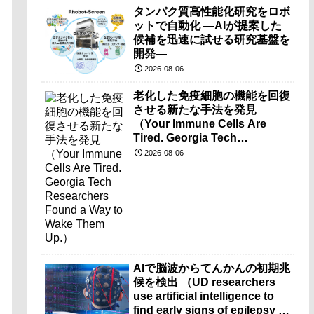
タンパク質高性能化研究をロボ
ットで自動化 ―AIが提案した
候補を迅速に試せる研究基盤を
開発―
2026-08-06
老化した免疫細胞の機能を回復
させる新たな手法を発見
（Your Immune Cells Are
Tired. Georgia Tech
Researchers Found a Way to
2026-08-06
Wake Them Up.）
AIで脳波からてんかんの初期兆
候を検出 （UD researchers
use artificial intelligence to
find early signs of epilepsy in