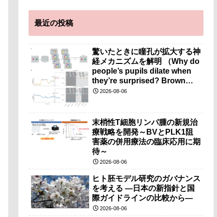
最近の投稿
驚いたときに瞳孔が拡大する神
経メカニズムを解明 （Why do
people’s pupils dilate when
they’re surprised? Brown
researchers explain）
2026-08-06
末梢性T細胞リンパ腫の新規治
療戦略を開発～BVとPLK1阻
害薬の併用療法の臨床応用に期
待～
2026-08-06
ヒト胚モデル研究のガバナンス
を考える ―日本の新指針と国
際ガイドラインの比較から―
2026-08-06