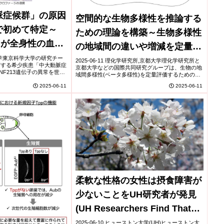
脈症候群」の原因
空間的な生物多様性を推論する
で初めて特定～
ための理論を構築～生物多様性
異常が全身性の血管
の地域間の違いや増減を定量評
与:マウスモデ
科学大学東京科学大学の研究チー
価～
2025-06-11 理化学研究所,京都大学理化学研究所と
窄する希少疾患「中大動脈症
京都大学などの国際共同研究グループは、生物の地
証し、治療法開発
F213遺伝子の異常を世界
域間多様性(ベータ多様性)を定量評価するための理
者の全エクソン解析によりバ
論を構築した。従来の理論では全地域・全生物にお
異を導入したノック...
2025-06-11
2025-06-11
ける生息確率が同一と仮定されていたが、本研...
柔軟な性格の女性は摂食障害が
少ないことをUH研究者が発見
(UH Researchers Find That
Females with Flexible
2025-06-10 ヒューストン大学(UH)ヒューストン大