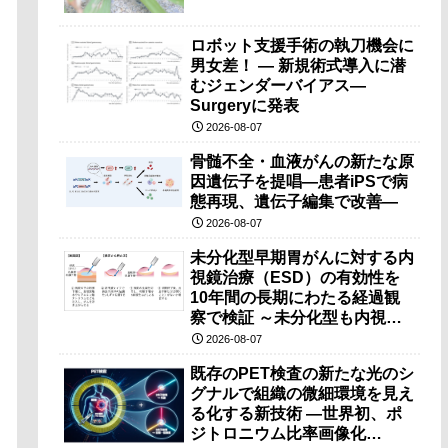
ロボット支援手術の執刀機会に
男女差！ — 新規術式導入に潜
むジェンダーバイアス—
Surgeryに発表
2026-08-07
骨髄不全・血液がんの新たな原
因遺伝子を提唱―患者iPSで病
態再現、遺伝子編集で改善―
2026-08-07
未分化型早期胃がんに対する内
視鏡治療（ESD）の有効性を
10年間の長期にわたる経過観
察で検証 ～未分化型も内視鏡
治療で胃の温存が可能～
2026-08-07
既存のPET検査の新たな光のシ
グナルで組織の微細環境を見え
る化する新技術 ―世界初、ポ
ジトロニウム比率画像化