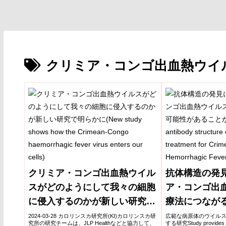
クリミア・コンゴ出血熱ウイルス
クリミア・コンゴ出血熱ウイル
抗体構造の発
スがどのようにして我々の細胞
ア・コンゴ出
に侵入するのかが新しい研究で
療法につなが
明らかに(New study shows
とが判明(Discov
2024-03-28 カロリンスカ研究所(KI)カロリンスカ研
広範な病原体のウイル
究所の研究チームは、JLP Healthなどと協力して、
する研究Study provides insi