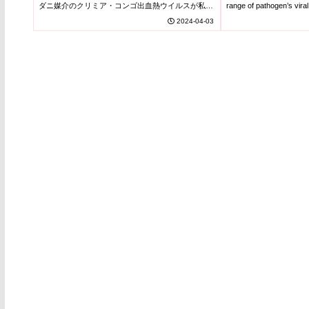
how the Crimean-Congo
antibody stru
ダニ媒介のクリミア・コンゴ出血熱ウイルスが私た
range of pathogen’s vir
ちの細胞に侵入する方法を特定しました。この成果
ォル...
2024-04-03
haemorrhagic fever virus
to treatment 
は、致死的な病気に対する薬の開...
enters our cells)
Congo Hemorr
virus)