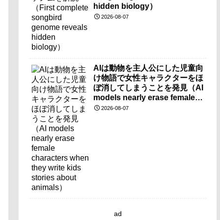
hidden biology）
2026-08-07
AIは動物を主人公にした児童向
け物語で女性キャラクターをほ
ぼ消してしまうことを発見（AI
models nearly erase female
characters when they write
2026-08-07
kids stories about animals）
ad