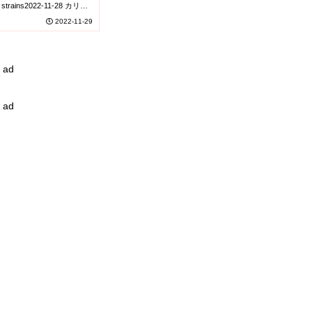
cture could lead
al strains2022-11-28 カリフ
2022-11-29
for Crimean
hagic Fever
ad
ad