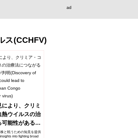
ad
(CCHFV)
見により、クリミ
血熱ウイルスの治
る可能性があるこ
ery of
ス株と戦うための知見を提供
ghts into fighting broad