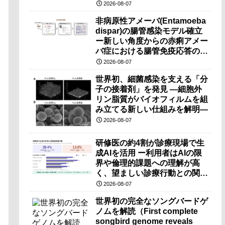
（PRI）の原理検証に成功―
2026-08-07
非病原性アメーバ(Entamoeba
dispar)の腸管感染モデル確立
ー新しい角度からの赤痢アメー
バ症における腸管免疫応答の理
解に期待ー
2026-08-07
世界初、細菌感染を支える「分
子の接着剤」を発見 ―細胞外
リン脂質がバイオフィルムを組
み立てる新しい仕組みを解明―
2026-08-07
研修医の約4割が診療現場で生
成AIを活用 ー利用者はAIの限
界や倫理的課題への理解が高
く、望ましい診療行動との関連
も確認ー
2026-08-07
世界初の完全なソングバードゲ
ノムを解読（First complete
songbird genome reveals