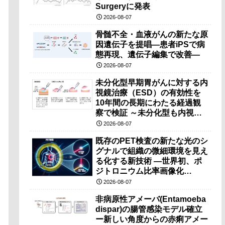
Surgeryに発表
2026-08-07
骨髄不全・血液がんの新たな原
因遺伝子を提唱―患者iPSで病
態再現、遺伝子編集で改善―
2026-08-07
未分化型早期胃がんに対する内
視鏡治療（ESD）の有効性を
10年間の長期にわたる経過観
察で検証 ～未分化型も内視鏡
治療で胃の温存が可能～
2026-08-07
既存のPET検査の新たな光のシ
グナルで組織の微細環境を見え
る化する新技術 ―世界初、ポ
ジトロニウム比率画像化
（PRI）の原理検証に成功―
2026-08-07
非病原性アメーバ(Entamoeba
dispar)の腸管感染モデル確立
ー新しい角度からの赤痢アメー