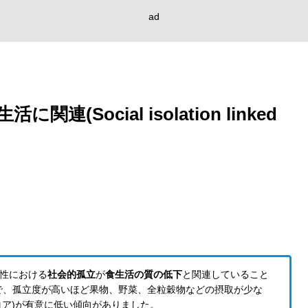
ad
Social isolation linked
女性における
社会的孤立
が
食生活の質の低下
と関連していること
で、孤立度が高いほど果物、野菜、全粒穀物などの摂取が少な
コア)が有意に低い傾向がありました。