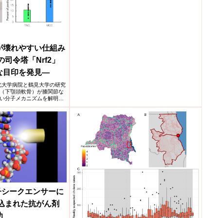
が壊れやすい仕組み
司令塔「Nrf2」
な目印を発見―
大学東北大学病院と鶴見大学の研究
（下顎頭軟骨）が膝関節な
い分子メカニズムを解明し
子シークエンサーに
込まれた抗がん剤
功