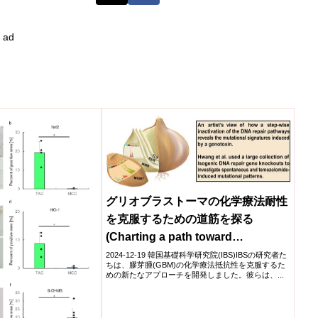
ad
グリオブラストーマの化学療法耐性
を克服するための道筋を探る
(Charting a path toward
overcoming glioblastoma
2024-12-19 韓国基礎科学研究院(IBS)IBSの研究者た
ちは、膠芽腫(GBM)の化学療法抵抗性を克服するた
resistance to chemotherapy)
めの新たなアプローチを開発しました。彼らは、...