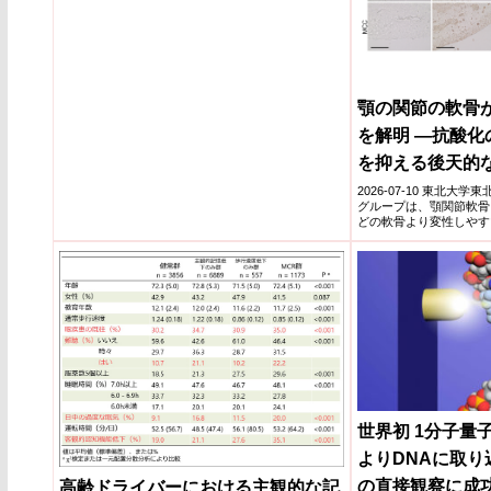
顎の関節の軟骨
を解明 ―抗酸化の
を抑える後天的
2026-07-10 東北
グループは、顎関節軟骨
どの軟骨より変性しやす
た。マウス...
世界初 1分子量
よりDNAに取り
の直接観察に成
高齢ドライバーにおける主観的な記