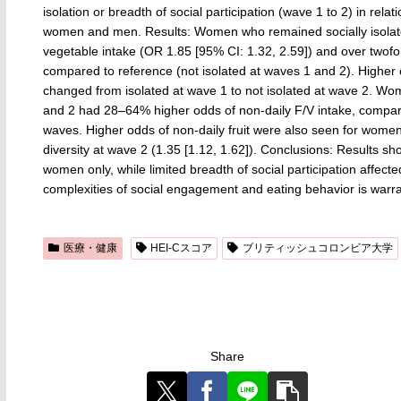
isolation or breadth of social participation (wave 1 to 2) in rela
women and men. Results: Women who remained socially isolat
vegetable intake (OR 1.85 [95% CI: 1.32, 2.59]) and over twofold
compared to reference (not isolated at waves 1 and 2). Higher
changed from isolated at wave 1 to not isolated at wave 2. Wo
and 2 had 28–64% higher odds of non-daily F/V intake, compared 
waves. Higher odds of non-daily fruit were also seen for women
diversity at wave 2 (1.35 [1.12, 1.62]). Conclusions: Results s
women only, while limited breadth of social participation affect
complexities of social engagement and eating behavior is warr
医療・健康
HEI-Cスコア
ブリティッシュコロンビア大学
Share