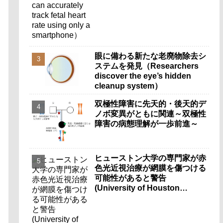
smartphone）
眼に備わる新たな老廃物除去シ
ステムを発見（Researchers
discover the eye’s hidden
cleanup system）
双極性障害に先天的・後天的デ
ノボ変異がともに関連～双極性
障害の病態理解が一歩前進～
ヒューストン大学の専門家が赤
色光近視治療が網膜を傷つける
可能性があると警告
(University of Houston
Expert Warns Red Light
Myopia Therapy Can Injure
Retina)