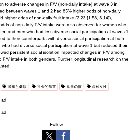
tion to adverse changes in F/V (non-daily intake) at wave 3 in
ed between waves 1 and 2 had 85% higher odds of non-daily
 higher odds of non-daily fruit intake (2.23 [1.58, 3.14]),
 odds of non-daily F/V intake were also observed for women who
men and men who had less diverse social participation at waves 1
to their counterparts with diverse social participation at both
 who had diverse social participation at wave 1 but reduced their
howed persistent social isolation impacted changes in F/V among
ed F/V intake in both genders. Further longitudinal research on the
anted.
栄養と健康
社会的孤立
食事の質
高齢女性
ad
ad
Follow