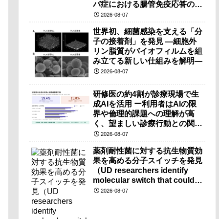
バ症における腸管免疫応答の理
解に期待ー
2026-08-07
世界初、細菌感染を支える「分
子の接着剤」を発見 ―細胞外
リン脂質がバイオフィルムを組
み立てる新しい仕組みを解明―
2026-08-07
研修医の約4割が診療現場で生
成AIを活用 ー利用者はAIの限
界や倫理的課題への理解が高
く、望ましい診療行動との関連
も確認ー
2026-08-07
薬剤耐性菌に対する抗生物質効
果を高める分子スイッチを発見
（UD researchers identify
molecular switch that could
make antibiotics more
2026-08-07
effective against drug-
resistant bacteria）