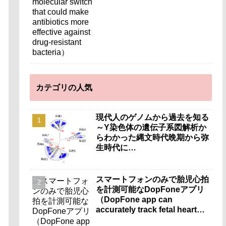
カテゴリの人気
現代人のゲノムから過去を知る
～Y染色体の遺伝子系図解析か
らわかった縄文時代晩期から弥
生時代に…
スマートフォンのみで胎児心拍
を計測可能なDopFoneアプリ
（DopFone app can
accurately track fetal heart
rate using only a