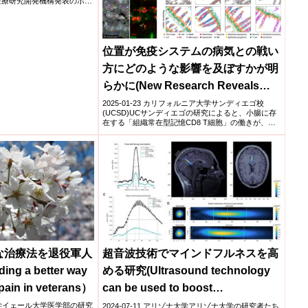
医療研究開発機構発表のポイ
位置が免疫システムの病気との戦い
方にどのような影響を及ぼすかが明
らかに(New Research Reveals
How Location Influences How Our
2025-01-23 カリフォルニア大学サンディエゴ校
(UCSD)UCサンディエゴの研究によると、小腸に存
Immune System Fights Disease)
在する「組織常在型記憶CD8 T細胞」の働きが、そ
の...
な治療法を退役軍人
超音波技術でマインドフルネスを高
g a better way
める研究(Ultrasound technology
 pain in veterans）
can be used to boost
mindfulness, study finds)
ール大学イェール大学医学部の研究
2024-07-11 アリゾナ大学アリゾナ大学の研究者たち