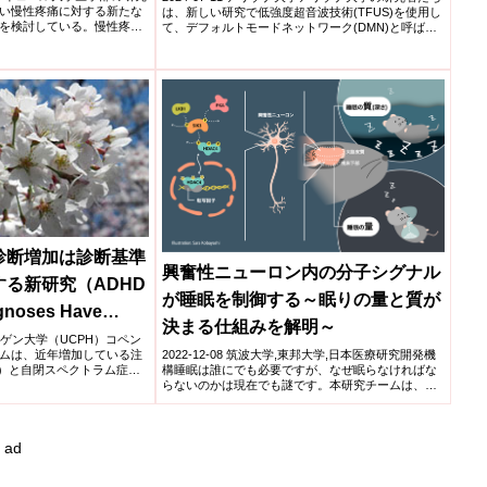
い慢性疼痛に対する新たな
は、新しい研究で低強度超音波技術(TFUS)を使用し
を検討している。慢性疼痛
て、デフォルトモードネットワーク(DMN)と呼ば
れ...
診断増加は診断基準
興奮性ニューロン内の分子シグナル
る新研究（ADHD
が睡眠を制御する～眠りの量と質が
gnoses Have
決まる仕組みを解明～
Study Points to
ハーゲン大学（UCPH）コペン
ムは、近年増加している注
2022-12-08 筑波大学,東邦大学,日本医療研究開発機
ses as an
D）と自閉スペクトラム症
構睡眠は誰にでも必要ですが、なぜ眠らなければな
らないのかは現在でも謎です。本研究チームは、こ
の謎を解...
ad