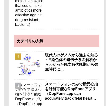
カテゴリの人気
現代人のゲノムから過去を知る
～Y染色体の遺伝子系図解析か
らわかった縄文時代晩期から弥
生時代に…
スマートフォンのみで胎児心拍
を計測可能なDopFoneアプリ
（DopFone app can
accurately track fetal heart
rate using only a