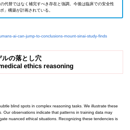
師の代替ではなく補完すべき存在と強調。今後は臨床での安全性
ラボ」構築が計画されている。
umans-ai-can-jump-to-conclusions-mount-sinai-study-finds
デルの落とし穴
 medical ethics reasoning
tle blind spots in complex reasoning tasks. We illustrate these
os. Our observations indicate that patterns in training data may
avigate nuanced ethical situations. Recognizing these tendencies is