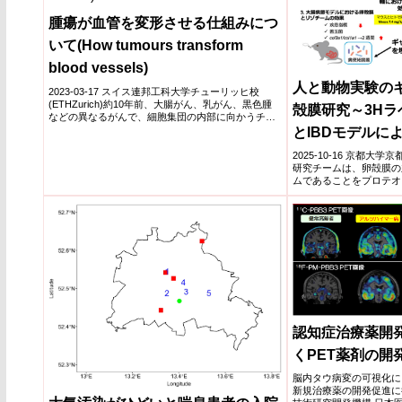
腫瘍が血管を変形させる仕組みにつ
いて(How tumours transform
blood vessels)
人と動物実験の
2023-03-17 スイス連邦工科大学チューリッヒ校
(ETHZurich)約10年前、大腸がん、乳がん、黒色腫
殻膜研究～3H
などの異なるがんで、細胞集団の内部に向かうチャ
ネ...
とIBDモデルに
ス改善機序の解
2025-10-16 京都
研究チームは、卵殻膜の
ムであることをプロテオ
臨床試験と...
認知症治療薬開
くPET薬剤の開
脳内タウ病変の可視化に
新規治療薬の開発促進に役立