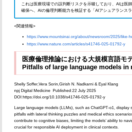
これは医療現場での誤判断リスクを示唆しており、AIは医
確保へ、AIの倫理判断能力を検証する「AIアシュアランス
<関連情報>
https://www.mountsinai.org/about/newsroom/2025/like-h
https://www.nature.com/articles/s41746-025-01792-y
医療倫理推論における大規模言語モ
Pitfalls of large language models in
Shelly Soffer,Vera Sorin,Girish N. Nadkarni & Eyal Klang
npj Digital Medicine Published:22 July 2025
DOI:
https://doi.org/10.1038/s41746-025-01792-y
Large language models (LLMs), such as ChatGPT-o1, display sub
pitfalls with lateral thinking puzzles and medical ethics scenari
contribute to cognitive biases, limiting the models’ ability to n
crucial for responsible AI deployment in clinical contexts.