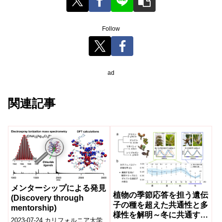
Follow
ad
関連記事
メンターシップによる発見
植物の季節応答を担う遺伝
(Discovery through
子の種を超えた共通性と多
mentorship)
様性を解明～冬に共通する
2023-07-24 カリフォルニア大学