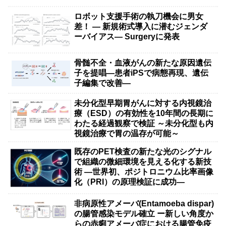
ロボット支援手術の執刀機会に男女
差！ — 新規術式導入に潜むジェンダ
ーバイアス— Surgeryに発表
骨髄不全・血液がんの新たな原因遺伝
子を提唱―患者iPSで病態再現、遺伝
子編集で改善―
未分化型早期胃がんに対する内視鏡治
療（ESD）の有効性を10年間の長期に
わたる経過観察で検証 ～未分化型も内
視鏡治療で胃の温存が可能～
既存のPET検査の新たな光のシグナル
で組織の微細環境を見える化する新技
術 ―世界初、ポジトロニウム比率画像
化（PRI）の原理検証に成功―
非病原性アメーバ(Entamoeba dispar)
の腸管感染モデル確立 ー新しい角度か
らの赤痢アメーバ症における腸管免疫