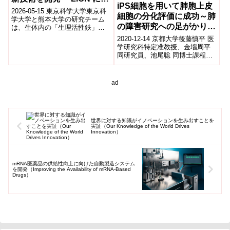
iPS細胞を用いて肺胞上皮
り、病気に関わる鉄・酸素
2026-05-15 東京科学大学東京科
細胞の分化評価に成功～肺
の偏りを⽣体内で可視化―
学大学と熊本大学の研究チーム
の障害研究への足がかりに
は、生体内の「生理活性鉄」と
「酸素」を単一細胞レベルで同
～
2020-12-14 京都大学後藤慎平 医
時可視化できる世界初の遺伝子
学研究科特定准教授、金墻周平
コード型...
同研究員、池尾聡 同博士課程学
生らの研究グループは、萩原正
敏 同教授、平井豊博 同教授、...
ad
世界に対する知識がイノベーションを生み出すことを
実証（Our Knowledge of the World Drives
Innovation）
mRNA医薬品の供給性向上に向けた自動製造システム
を開発（Improving the Availability of mRNA-Based
Drugs）