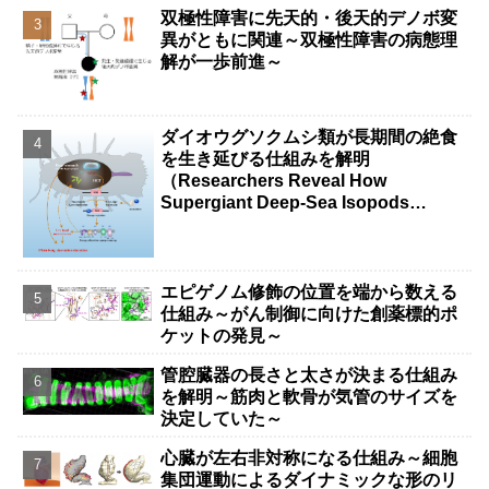
双極性障害に先天的・後天的デノボ変
異がともに関連～双極性障害の病態理
解が一歩前進～
ダイオウグソクムシ類が長期間の絶食
を生き延びる仕組みを解明
（Researchers Reveal How
Supergiant Deep-Sea Isopods
Survive Years Without Food）
エピゲノム修飾の位置を端から数える
仕組み～がん制御に向けた創薬標的ポ
ケットの発見～
管腔臓器の長さと太さが決まる仕組み
を解明～筋肉と軟骨が気管のサイズを
決定していた～
心臓が左右非対称になる仕組み～細胞
集団運動によるダイナミックな形のリ