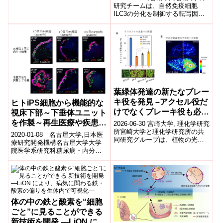
新たな遺伝子制御機構を解
研究チームは、自然免疫細胞
ILC3の分化を制御する転写因子
明－感染症制御やアレルギ
RORγt遺伝子が、分化段階ごと
ー疾患への応用に期待－
に異なるシス制御領域によって
段...
葉緑体発達の新たなブレー
キ役を発見 –アクセル役だ
ヒトiPS細胞から機能的な
けでなくブレーキ役も必
視床下部～下垂体ユニット
要–
を作製～再生医療や疾患研
2026-06-30 宮崎大学, 理化学研究
所宮崎大学と理化学研究所の共
究に貢献～
2020-01-08 名古屋大学,日本医
同研究グループは、植物の光合
療研究開発機構名古屋大学大学
成器官である葉緑体の発達を抑
院医学系研究科糖尿病・内分泌
制する新たな「ブレーキ役」因
内科学の笠井 貴敏 客員研究員
子を...
(筆頭著者)、須賀 英隆 准教授(...
体の中の鉄と酸素を“細胞
ごと”に⾒ることができる
新技術を開発 ―LiON によ