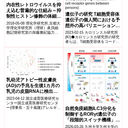
内在性レトロウイルスを抑
え込む普遍的な仕組み～抑
遺伝子の研究 T細胞受容体
制性ヒストン修飾の体細胞
遺伝子の個人間における予
での機能を解明～
2018-05-08 理化学研究所,京都大
想外の高バリエーション
学理化学研究所（理研）眞貝細
(Genetic study:
胞記憶研究室の加藤雅紀協力研
2023-02-15 カロリンスカ研究所
Unexpectedly high
究員（研究当時）、開拓研究本
(KI)◆カロリンスカ研究所の研究
部眞貝細胞記憶研究室の眞貝洋
者らは、T細胞受容体をコードす
variation in T-cell
一主任...
る遺伝子が人や集団によって大
receptor genes between
きく異なることを発見し、感
persons)
染...
乳幼児アトピー性皮膚炎
(AD)の予兆を生後1カ月の
乳児の皮脂RNAに検出～
乳児期早期発症型ADを皮
2023-04-12 国立成育医療研究セ
脂RNAモニタリング技術
ンター国立成育医療研究センタ
ー(理事長・五十嵐隆)アレルギー
自然免疫細胞ILC3分化を
で捉える～
センター大矢幸弘センター長、
制御するRORγt遺伝子の
山本貴和子室長、花王株式会社
「段階的スイッチ機構」を
(社...
発見 ILC3分化を制御する
2026-03-26 九州大学九州大学の