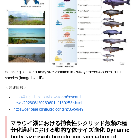
Sampling sites and body size variation in
Rhamphochromis
cichlid fish
species (Image by IHB)
＜関連情報＞
https://english.cas.cn/newsroom/research-
news/202606/t20260601_1160253.shtml
https://genome.cshlp.org/content/36/5/949
マラウイ湖における捕食性シクリッド魚類の種
分化過程における動的な体サイズ進化 Dynamic
body size evolution during speciation of