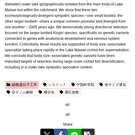
diameter) crater lake geographically isolated from the main body of Lake
Malawi but within the catchment. We show that these two
ecomorphologically divergent sympatric species—one small-bodied, the
other larger-bodied—share a unique common ancestor and diverged from
one another ∼2000 years ago. We demonstrate strong directional selection
focused on the larger-bodied Kingiri species, specifically on genetic variants
connected to genes with anatomical development and nervous system
function. Collectively, these results are supportive of body size–associated
speciation taking place rapidly in the Lake Malawi cichlid fish superradiation.
We conclude that body size–associated genetic variants have been
important targets of selection during large-scale cichlid fish diversification,
including in a crater lake sympatric speciation context.
細胞遺伝子工学
シクリッド
中国科学院
体サイズ進化
全ゲノム解析
種分化
適応放散
ad
ad
Share