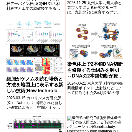
遺伝子の働きを発見、植物
2025-11-25 九州大学九州大学と
校アーバイン校(UCI)◆UCIの材
の季節応答を制御する仕組
東京大学による研究グループ
料科学と工学の助教授であるス
は、九州北部に生育するブナ科4
みの進化の理解に期待～
テイシー・コップ氏は、DNAが
種を対象に、2年間の「分子フェ
微小な銀原子のクラスターを...
ノロジー」解析を行い、植物の
季節応...
染色体上で2本鎖DNA切断
を修復する仕組みを解明
～DNAの2本鎖切断が原因
細胞がゲノムを読む場所と
となる発がんの抑制機構解
2024-03-21 東京大学,科学技術振
方法を地図上に表示する新
明へ～
興機構ポイント 放射線などによ
しい技術(New technology
って切断された2本鎖DNAの修復
maps where and how
に中心的な役割を担うたんぱく
2023-03-15 カロリンスカ研究所
質RAD51が、染色体上で2...
cells read their genome)
(KI)「Nature」に掲載された新し
い研究によると、空間オミック
ス技術を使用することで、遺伝
子がどのようにオン/オフ...