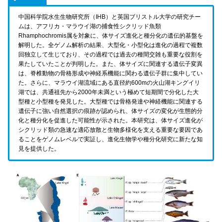
中国科学院水生生物研究所（IHB）と英国ブリストル大学の研究チー
ムは、アフリカ・マラウイ湖の捕食性シクリッド魚類
Rhamphochromis属を対象に、体サイズ進化と種分化の遺伝的基盤を
解明した。全ゲノム解析の結果、大型化・小型化は進化の過程で複数
回独立して生じており、その過程では過去の種間交雑も重要な役割を
果たしていたことが判明した。また、体サイズに関連する遺伝子変異
は、脊椎動物の骨格形成や神経系機能に関わる遺伝子群に集中してい
た。さらに、マラウイ湖流域にある直径約600mの火山湖キングイリ
湖では、共通祖先から2000年未満という極めて短期間で分化した大
型種と小型種を発見した。大型種では骨格発達や神経機能に関連する
遺伝子に強い自然選択の痕跡が認められ、体サイズの変化が生態的分
化と種分化を促進した可能性が示された。本研究は、体サイズ進化が
シクリッド類の急速な適応放散と生物多様化を支える重要な要因であ
ることをゲノムレベルで実証し、進化生物学や種分化研究に新たな知
見を提供した。