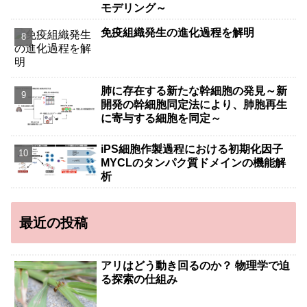
モデリング～
免疫組織発生の進化過程を解明
肺に存在する新たな幹細胞の発見～新
開発の幹細胞同定法により、肺胞再生
に寄与する細胞を同定～
iPS細胞作製過程における初期化因子
MYCLのタンパク質ドメインの機能解
析
最近の投稿
アリはどう動き回るのか？ 物理学で迫
る探索の仕組み