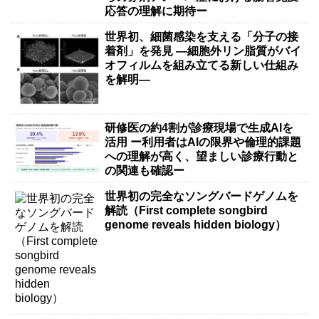
応答の理解に期待ー
世界初、細菌感染を支える「分子の接
着剤」を発見 ―細胞外リン脂質がバイ
オフィルムを組み立てる新しい仕組み
を解明―
研修医の約4割が診療現場で生成AIを
活用 ー利用者はAIの限界や倫理的課題
への理解が高く、望ましい診療行動と
の関連も確認ー
世界初の完全なソングバードゲノムを
解読（First complete songbird
genome reveals hidden biology）