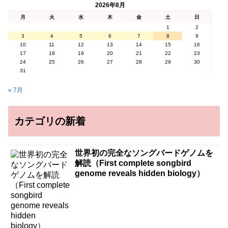
2026年8月
月
火
水
木
金
土
日
1
2
3
4
5
6
7
8
9
10
11
12
13
14
15
16
17
18
19
20
21
22
23
24
25
26
27
28
29
30
31
« 7月
カテゴリの新着
世界初の完全なソングバードゲノムを
解読（First complete songbird
genome reveals hidden biology）