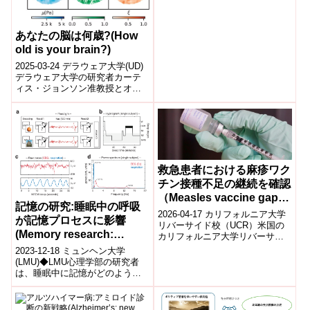
あなたの脳は何歳?(How
old is your brain?)
2025-03-24 デラウェア大学(UD)​
デラウェア大学の研究者カーテ
ィス・ジョンソン准教授とオー
スティン・ブロックマイヤー助
教授は、磁気共鳴エラストグラ
フ...
救急患者における麻疹ワク
チン接種不足の継続を確認
（Measles vaccine gaps
記憶の研究:睡眠中の呼吸
persist among ER
2026-04-17 カリフォルニア大学
が記憶プロセスに影響
patients）
リバーサイド校（UCR）米国の
(Memory research:
カリフォルニア大学リバーサイ
breathing in sleep
ド校の研究は、救急外来（ER）
2023-12-18 ミュンヘン大学
を受診する患者の間ではしかワ
impacts memory
(LMU)◆LMU心理学部の研究者
クチ...
は、睡眠中に記憶がどのように
processes)
強化されるかを探求し、以前の
研究で睡眠時の脳活動と記憶再
活性化...