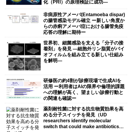
化（PRI）の原理検証に成功―
非病原性アメーバ(Entamoeba dispar)
の腸管感染モデル確立 ー新しい角度か
らの赤痢アメーバ症における腸管免疫
応答の理解に期待ー
世界初、細菌感染を支える「分子の接
着剤」を発見 ―細胞外リン脂質がバイ
オフィルムを組み立てる新しい仕組み
を解明―
研修医の約4割が診療現場で生成AIを
活用 ー利用者はAIの限界や倫理的課題
への理解が高く、望ましい診療行動と
の関連も確認ー
薬剤耐性菌に対する抗生物質効果を高
める分子スイッチを発見（UD
researchers identify molecular
switch that could make antibiotics