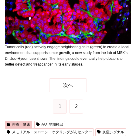
Tumor cells (red) actively engage neighboring cells (green) to create a local
environment that supports tumor growth, a new study from the lab of MSK’s
Dr. Joo-Hyeon Lee shows. The findings could eventually help doctors to
better detect and treat cancer in its early stages.
次へ
1
2
医療・健康
がん早期検出
メモリアル・スローン・ケタリングがんセンター
炎症シグナル