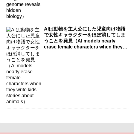
AIは動物を主人公にした児童向け物語
で女性キャラクターをほぼ消してしま
うことを発見（AI models nearly
erase female characters when they
write kids stories about animals）