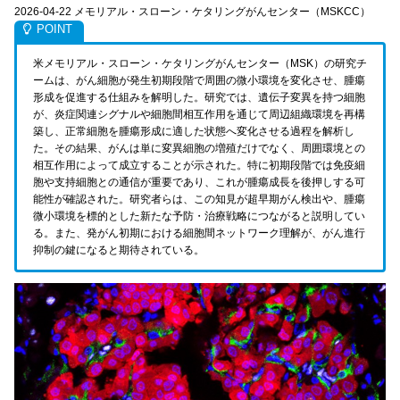
2026-04-22 メモリアル・スローン・ケタリングがんセンター（MSKCC）
米メモリアル・スローン・ケタリングがんセンター（MSK）の研究チ
ームは、がん細胞が発生初期段階で周囲の微小環境を変化させ、腫瘍
形成を促進する仕組みを解明した。研究では、遺伝子変異を持つ細胞
が、炎症関連シグナルや細胞間相互作用を通じて周辺組織環境を再構
築し、正常細胞を腫瘍形成に適した状態へ変化させる過程を解析し
た。その結果、がんは単に変異細胞の増殖だけでなく、周囲環境との
相互作用によって成立することが示された。特に初期段階では免疫細
胞や支持細胞との通信が重要であり、これが腫瘍成長を後押しする可
能性が確認された。研究者らは、この知見が超早期がん検出や、腫瘍
微小環境を標的とした新たな予防・治療戦略につながると説明してい
る。また、発がん初期における細胞間ネットワーク理解が、がん進行
抑制の鍵になると期待されている。