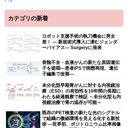
« 7月
カテゴリの新着
ロボット支援手術の執刀機会に男女
差！ — 新規術式導入に潜むジェンダ
ーバイアス— Surgeryに発表
骨髄不全・血液がんの新たな原因遺伝
子を提唱―患者iPSで病態再現、遺伝
子編集で改善―
未分化型早期胃がんに対する内視鏡治
療（ESD）の有効性を10年間の長期に
わたる経過観察で検証 ～未分化型も内
視鏡治療で胃の温存が可能～
既存のPET検査の新たな光のシグナル
で組織の微細環境を見える化する新技
術 ―世界初、ポジトロニウム比率画像