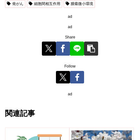
発がん
細胞間相互作用
腫瘍微小環境
ad
ad
Share
Follow
ad
関連記事