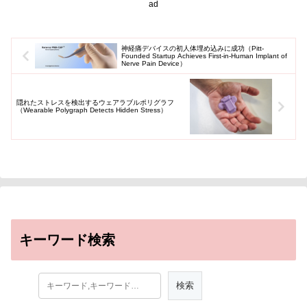
ad
神経痛デバイスの初人体埋め込みに成功（Pitt-
Founded Startup Achieves First-in-Human Implant of
Nerve Pain Device）
隠れたストレスを検出するウェアラブルポリグラフ
（Wearable Polygraph Detects Hidden Stress）
キーワード検索