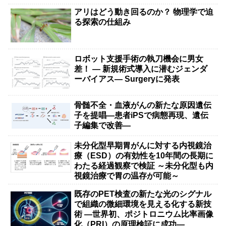
アリはどう動き回るのか？ 物理学で迫
る探索の仕組み
ロボット支援手術の執刀機会に男女
差！ — 新規術式導入に潜むジェンダ
ーバイアス— Surgeryに発表
骨髄不全・血液がんの新たな原因遺伝
子を提唱―患者iPSで病態再現、遺伝
子編集で改善―
未分化型早期胃がんに対する内視鏡治
療（ESD）の有効性を10年間の長期に
わたる経過観察で検証 ～未分化型も内
視鏡治療で胃の温存が可能～
既存のPET検査の新たな光のシグナル
で組織の微細環境を見える化する新技
術 ―世界初、ポジトロニウム比率画像
化（PRI）の原理検証に成功―