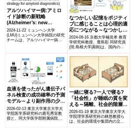
アルツハイマー病:アミロ
イド診断の新戦略
なつかしい記憶をポジティ
(Alzheimer’s: new
ブに感じることは心理的適
strategy for amyloid
応につながる～なつかしさ
2024-11-22 ミュンヘン大学
diagnostics)
(LMU)ミュンヘン大学病院の研究
傾向性と世代性・統合の関
2024-08-16 京都大学楠見孝 教育
チームは、アルツハイマー病の
連～
学研究科教授、豊島彩 同研究員
診断精度向上に向けた新たな戦
(現:島根大学講師)は、国内の成
略を提案しました。現在、脳内
人600名を対象に1年間のインタ
のアミ...
ーネット調査を実施し、な...
血液を使ったがん遺伝子パ
一緒に寝る?一人で寝る?
ネル検査の成功確率の予測
「社会性」が睡眠の質を変
モデル～より副作用の少な
える～隔離、社会的階層、
い治療をより多くの患者さ
2026-02-13 東京大学東京大学大
系統がマウスの睡眠に及ぼ
2026-01-19 東京大学東京大学大
んに届けるために～
学院医学系研究科の鹿毛秀宣教
す複合的影響を明らかに～
学院理学系研究科の林悠教授ら
授と、同大学医学部附属病院の
は、社会的環境や集団内の立
生島弘彬助教らによる研究グル
場、遺伝的背景が睡眠の質に与
ープは、日本全国の膵がん患者
える影響を、マウスを用いて明
さんの臨...
らかにした...