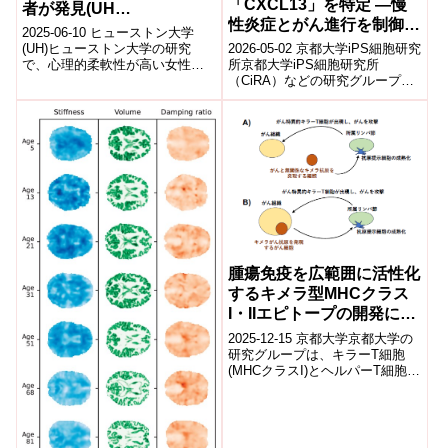
「CXCL13」を特定 ―慢
者が発見(UH
性炎症とがん進行を制御す
Researchers Find That
2025-06-10 ヒューストン大学
る新メカニズムを解明―
Females with Flexible
(UH)ヒューストン大学の研究
2026-05-02 京都大学iPS細胞研究
で、心理的柔軟性が高い女性大
所京都大学iPS細胞研究所
Personalities have Fewer
学生ほど摂食障害傾向が低いこ
（CiRA）などの研究グループ
Eating Disorders)
とが明らかになった。全米の女
は、膵臓がストレスや加齢を受
性大学生...
けた際に誘導されるケモカイン
「C...
腫瘍免疫を広範囲に活性化
するキメラ型MHCクラス
I・IIエピトープの開発に成
功～がん抗原の本質を明ら
2025-12-15 京都大学京都大学の
かにした画期的な発見～
研究グループは、キラーT細胞
(MHCクラスI)とヘルパーT細胞
(MHCクラスII)を同時に活性化で
きるキメラ型MHCクラ...