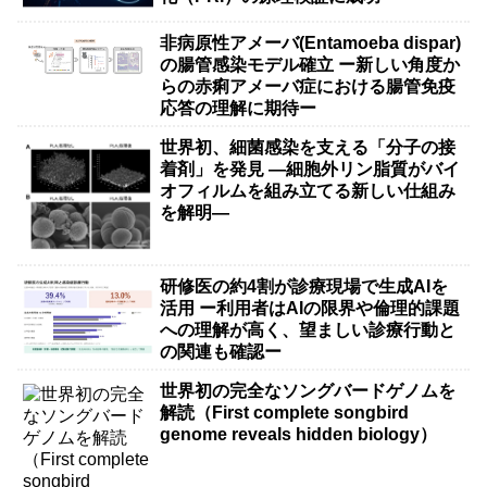
非病原性アメーバ(Entamoeba dispar)
の腸管感染モデル確立 ー新しい角度か
らの赤痢アメーバ症における腸管免疫
応答の理解に期待ー
世界初、細菌感染を支える「分子の接
着剤」を発見 ―細胞外リン脂質がバイ
オフィルムを組み立てる新しい仕組み
を解明―
研修医の約4割が診療現場で生成AIを
活用 ー利用者はAIの限界や倫理的課題
への理解が高く、望ましい診療行動と
の関連も確認ー
世界初の完全なソングバードゲノムを
解読（First complete songbird
genome reveals hidden biology）