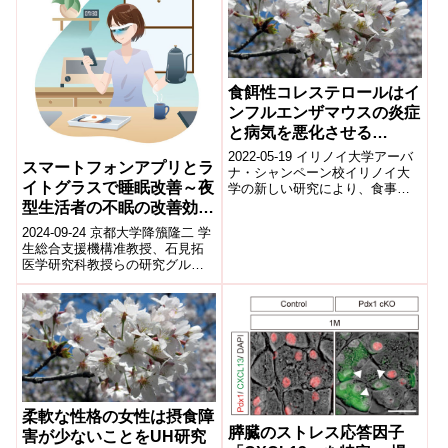
食餌性コレステロールはイ
ンフルエンザマウスの炎症
と病気を悪化させる
(Dietary cholesterol
2022-05-19 イリノイ大学アーバ
スマートフォンアプリとラ
worsens inflammation,
ナ・シャンペーン校イリノイ大
イトグラスで睡眠改善～夜
学の新しい研究により、食事中
sickness in mice with
のコレステロール値が高いと、
型生活者の不眠の改善効果
influenza)
マウスがインフルエンザに感染
の検証～
2024-09-24 京都大学降籏隆二 学
したとき...
生総合支援機構准教授、石見拓
医学研究科教授らの研究グルー
プは、夜型生活者の不眠を対象
として、スマートフォンアプリ
を用...
柔軟な性格の女性は摂食障
膵臓のストレス応答因子
害が少ないことをUH研究