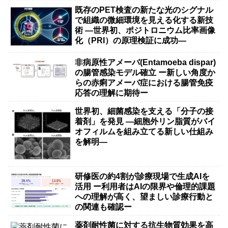
既存のPET検査の新たな光のシグナル
で組織の微細環境を見える化する新技
術 ―世界初、ポジトロニウム比率画像
化（PRI）の原理検証に成功―
非病原性アメーバ(Entamoeba dispar)
の腸管感染モデル確立 ー新しい角度か
らの赤痢アメーバ症における腸管免疫
応答の理解に期待ー
世界初、細菌感染を支える「分子の接
着剤」を発見 ―細胞外リン脂質がバイ
オフィルムを組み立てる新しい仕組み
を解明―
研修医の約4割が診療現場で生成AIを
活用 ー利用者はAIの限界や倫理的課題
への理解が高く、望ましい診療行動と
の関連も確認ー
薬剤耐性菌に対する抗生物質効果を高