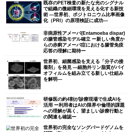
既存のPET検査の新たな光のシグナル
で組織の微細環境を見える化する新技
術 ―世界初、ポジトロニウム比率画像
化（PRI）の原理検証に成功―
非病原性アメーバ(Entamoeba dispar)
の腸管感染モデル確立 ー新しい角度か
らの赤痢アメーバ症における腸管免疫
応答の理解に期待ー
世界初、細菌感染を支える「分子の接
着剤」を発見 ―細胞外リン脂質がバイ
オフィルムを組み立てる新しい仕組み
を解明―
研修医の約4割が診療現場で生成AIを
活用 ー利用者はAIの限界や倫理的課題
への理解が高く、望ましい診療行動と
の関連も確認ー
世界初の完全なソングバードゲノムを