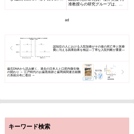
也、略称:国循)の予防医学・疫学
准教授らの研究グループは、ヒ
情報部は、the Unive...
トiPS細胞から筋再生能のある骨
格筋幹細胞を誘導する方法を...
ad
認知症の人における入院加療がその後の死亡率と医療
費に与える因果効果を検証―丁寧な入院判断が重要―
歯石DNAから読み解く、過去の日本人と口腔内微生物
の関わり ～ 江戸時代のお歯黒痕跡と歯周病関連古細菌
の系統分布に着目 ～
キーワード検索