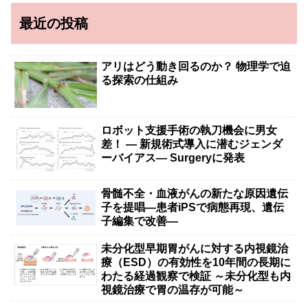
最近の投稿
アリはどう動き回るのか？ 物理学で迫
る探索の仕組み
ロボット支援手術の執刀機会に男女
差！ — 新規術式導入に潜むジェンダ
ーバイアス— Surgeryに発表
骨髄不全・血液がんの新たな原因遺伝
子を提唱―患者iPSで病態再現、遺伝
子編集で改善―
未分化型早期胃がんに対する内視鏡治
療（ESD）の有効性を10年間の長期に
わたる経過観察で検証 ～未分化型も内
視鏡治療で胃の温存が可能～