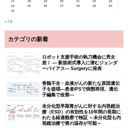
17
18
19
20
21
22
23
24
25
26
27
28
29
30
31
« 7月
カテゴリの新着
ロボット支援手術の執刀機会に男女
差！ — 新規術式導入に潜むジェンダ
ーバイアス— Surgeryに発表
骨髄不全・血液がんの新たな原因遺伝
子を提唱―患者iPSで病態再現、遺伝
子編集で改善―
未分化型早期胃がんに対する内視鏡治
療（ESD）の有効性を10年間の長期に
わたる経過観察で検証 ～未分化型も内
視鏡治療で胃の温存が可能～