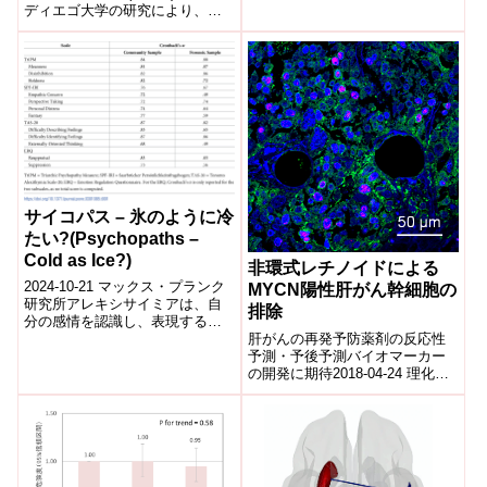
ディエゴ大学の研究により、て
on Brain ‘Brakes’ Linked
んかん患者から提供された脳組
to Disorders)
織サンプルを用いて、GABA...
サイコパス – 氷のように冷
たい?(Psychopaths –
Cold as Ice?)
非環式レチノイドによる
2024-10-21 マックス・プランク
MYCN陽性肝がん幹細胞の
研究所アレキシサイミアは、自
排除
分の感情を認識し、表現するこ
肝がんの再発予防薬剤の反応性
とができない状態を指し、心理
予測・予後予測バイオマーカー
的問題と関連があります。マッ
の開発に期待2018-04-24 理化学
クス・プ...
研究所理化学研究所(理研)生命医
科学研究センター肝がん予防研
究ユ...