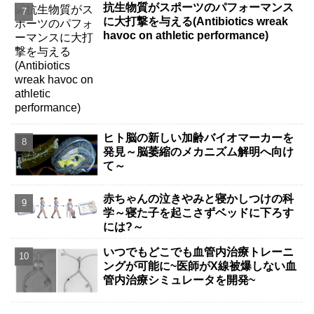
抗生物質がスポーツのパフォーマンス
に大打撃を与える(Antibiotics wreak
havoc on athletic performance)
ヒト脳の新しい加齢バイオマーカーを
発見～脳萎縮のメカニズム解明へ向け
て～
赤ちゃんの泣きやみと寝かしつけの科
学～寝た子を起こさずベッドに下ろす
には?～
いつでもどこでも血管内治療トレーニ
ングが可能に~医師がX線被爆しない血
管内治療シミュレータを開発~