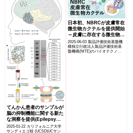
日本初、NBRCが皮膚常在
微生物カクテルを提供開始
～皮膚に存在する微生物群
集の解析精度を向上!化粧
2025-06-03 製品評価技術基盤機
品などの研究開発を加速～
構独立行政法人製品評価技術基
盤機構(NITE)のバイオテクノロ
ジーセンター(NBRC)は、2025年
6月2日より、日本初...
てんかん患者のサンプルが
脳の抑制機能に関する新た
な洞察を提供(Epilepsy
Patient Samples Offer
2025-01-22 カリフォルニア大学
Unprecedented Insights
サンディエゴ校 (UCSD)UCサン