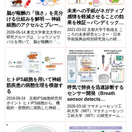
未来への手紙がネガティブ
脳が報酬の「強さ」を見分
感情を軽減させることの効
ける仕組みを解明 ― 神経
果を検証～パンデミック下
細胞のアクセルとブレーキ
における実験データから～
2021-03-02 京都大学千島雄太 こ
のフィードバックが報酬強
2026-05-14 東北大学東北大学の
ころの未来研究センター・日本
度を調節する―
研究グループは、ショウジョウ
学術振興会特別研究員らの研究
バエを用いて、脳が報酬の「強
グループは、未来について考え
さ」を識別する仕組みを解明し
ることがネガティブ感情を軽減
た。研究では、報酬シグナルを
させる...
担うドー...
ヒトiPS細胞を用いて神経
筋疾患の病態生理を模倣す
呼気で肺炎を迅速診断する
る
センサー開発（Breath
2019-09-24 京都iPS細胞研究所
sensor detects
ポイント ヒトiPS細胞から、機
pneumonia）
2026-03-16 マサチューセッツ工
能的・形態的に成熟した神経筋
科大学（MIT）マサチューセッツ
接合部注1)を作製した。 この神
工科大学（MIT）の研究チーム
経筋接合部を用いることによ...
は、患者の呼気を分析して肺炎
を検出できる新しいセンサーを
開...