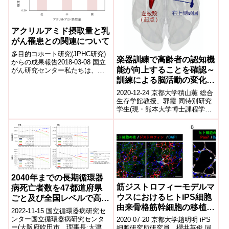
アクリルアミド摂取量と乳
がん罹患との関連について
多目的コホート研究(JPHC研究)
楽器訓練で高齢者の認知機
からの成果報告2018-03-08 国立
能が向上することを確認～
がん研究センター私たちは、い
ろいろな生活習慣と、がん・脳
訓練による脳活動の変化を
卒中・心筋梗塞などの病気との
高齢者で初報告～
2020-12-24 京都大学積山薫 総合
関...
生存学館教授、郭霞 同特別研究
学生(現・熊本大学博士課程学
生)、山下雅俊 同特任助教らの研
究グループは、高齢者が初心
者...
2040年までの長期循環器
筋ジストロフィーモデルマ
病死亡者数を47都道府県
ウスにおけるヒトiPS細胞
ごと及び全国レベルで高精
由来骨格筋幹細胞の移植効
度に予測するモデルの開発
2022-11-15 国立循環器病研究セ
果を確認
に成功
ンター国立循環器病研究センタ
2020-07-20 京都大学趙明明 iPS
ー(大阪府吹田市、理事長:大津欣
細胞研究所研究員、櫻井英俊 同