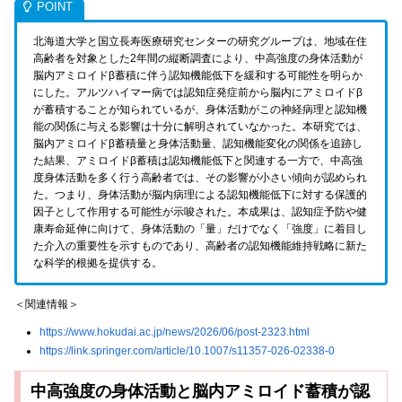
北海道大学と国立長寿医療研究センターの研究グループは、地域在住
高齢者を対象とした2年間の縦断調査により、中高強度の身体活動が
脳内アミロイドβ蓄積に伴う認知機能低下を緩和する可能性を明らか
にした。アルツハイマー病では認知症発症前から脳内にアミロイドβ
が蓄積することが知られているが、身体活動がこの神経病理と認知機
能の関係に与える影響は十分に解明されていなかった。本研究では、
脳内アミロイドβ蓄積量と身体活動量、認知機能変化の関係を追跡し
た結果、アミロイドβ蓄積は認知機能低下と関連する一方で、中高強
度身体活動を多く行う高齢者では、その影響が小さい傾向が認められ
た。つまり、身体活動が脳内病理による認知機能低下に対する保護的
因子として作用する可能性が示唆された。本成果は、認知症予防や健
康寿命延伸に向けて、身体活動の「量」だけでなく「強度」に着目し
た介入の重要性を示すものであり、高齢者の認知機能維持戦略に新た
な科学的根拠を提供する。
＜関連情報＞
https://www.hokudai.ac.jp/news/2026/06/post-2323.html
https://link.springer.com/article/10.1007/s11357-026-02338-0
中高強度の身体活動と脳内アミロイド蓄積が認